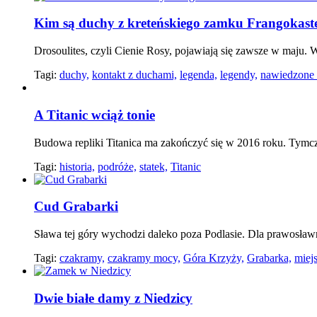
Kim są duchy z kreteńskiego zamku Frangokaste
Drosoulites, czyli Cienie Rosy, pojawiają się zawsze w maju.
Tagi:
duchy,
kontakt z duchami,
legenda,
legendy,
nawiedzone 
A Titanic wciąż tonie
Budowa repliki Titanica ma zakończyć się w 2016 roku. Tymc
Tagi:
historia,
podróże,
statek,
Titanic
Cud Grabarki
Sława tej góry wychodzi daleko poza Podlasie. Dla prawosła
Tagi:
czakramy,
czakramy mocy,
Góra Krzyży,
Grabarka,
miej
Dwie białe damy z Niedzicy