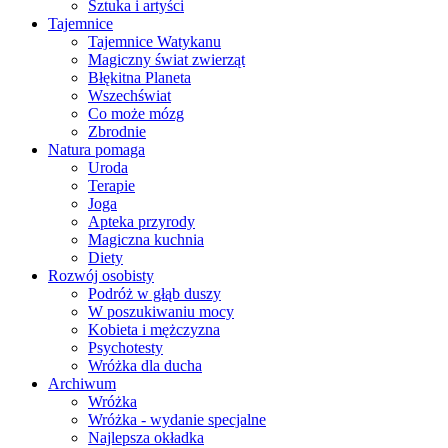
Sztuka i artyści
Tajemnice
Tajemnice Watykanu
Magiczny świat zwierząt
Błękitna Planeta
Wszechświat
Co może mózg
Zbrodnie
Natura pomaga
Uroda
Terapie
Joga
Apteka przyrody
Magiczna kuchnia
Diety
Rozwój osobisty
Podróż w głąb duszy
W poszukiwaniu mocy
Kobieta i mężczyzna
Psychotesty
Wróżka dla ducha
Archiwum
Wróżka
Wróżka - wydanie specjalne
Najlepsza okładka