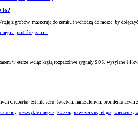
llo?
 Wstają z grobów, maszerują do zamku i wchodzą do morza, by dołączyć
miejsca,
podróże,
zamek
zasem w eterze wciąż krążą rozpaczliwe sygnały SOS, wysyłane 14 kw
wnych Grabarka jest miejscem świętym, namodlonym, promieniującym z
sca mocy,
niezwykłe miejsca,
Polska,
prawosławie,
religia,
wierzenia,
w