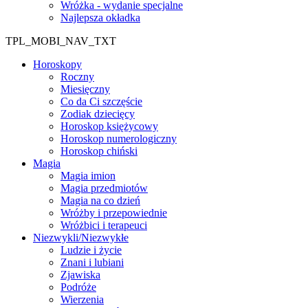
Wróżka - wydanie specjalne
Najlepsza okładka
TPL_MOBI_NAV_TXT
Horoskopy
Roczny
Miesięczny
Co da Ci szczęście
Zodiak dziecięcy
Horoskop księżycowy
Horoskop numerologiczny
Horoskop chiński
Magia
Magia imion
Magia przedmiotów
Magia na co dzień
Wróżby i przepowiednie
Wróżbici i terapeuci
Niezwykli/Niezwykłe
Ludzie i życie
Znani i lubiani
Zjawiska
Podróże
Wierzenia