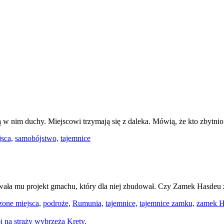
w nim duchy. Miejscowi trzymają się z daleka. Mówią, że kto zbytnio z
sca,
samobójstwo,
tajemnice
owała mu projekt gmachu, który dla niej zbudował. Czy Zamek Hasdeu
one miejsca,
podroże,
Rumunia,
tajemnice,
tajemnice zamku,
zamek H