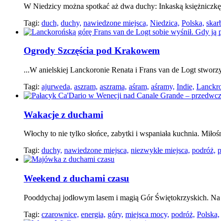
W Niedzicy można spotkać aż dwa duchy: Inkaską księżniczkę
Tagi:
duch,
duchy,
nawiedzone miejsca,
Niedzica,
Polska,
skar
Ogrody Szczęścia pod Krakowem
...W anielskiej Lanckoronie Renata i Frans van de Logt stworzy
Tagi:
ajurweda,
aszram,
aszrama,
aśram,
aśramy,
Indie,
Lanckr
Wakacje z duchami
Włochy to nie tylko słońce, zabytki i wspaniała kuchnia. Miłoś
Tagi:
duchy,
nawiedzone miejsca,
niezwykłe miejsca,
podróż,
p
Weekend z duchami czasu
Pooddychaj jodłowym lasem i magią Gór Świętokrzyskich. Na sz
Tagi:
czarownice,
energia,
góry,
miejsca mocy,
podróż,
Polska,