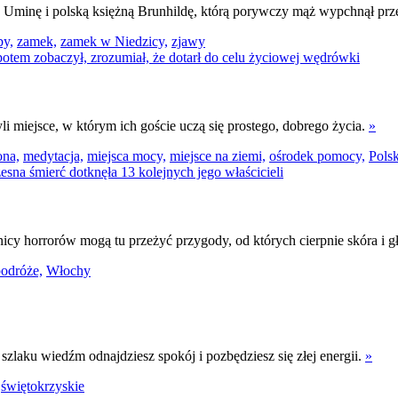
 Uminę i polską księżną Brunhildę, którą porywczy mąż wypchnął pr
by,
zamek,
zamek w Niedzicy,
zjawy
li miejsce, w którym ich goście uczą się prostego, dobrego życia.
»
ona,
medytacja,
miejsca mocy,
miejsce na ziemi,
ośrodek pomocy,
Pols
nicy horrorów mogą tu przeżyć przygody, od których cierpnie skóra i g
odróże,
Włochy
laku wiedźm odnajdziesz spokój i pozbędziesz się złej energii.
»
świętokrzyskie