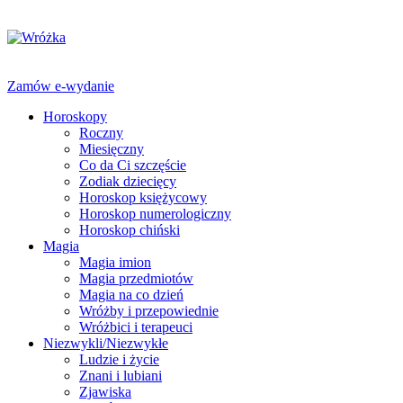
Zamów e-wydanie
Horoskopy
Roczny
Miesięczny
Co da Ci szczęście
Zodiak dziecięcy
Horoskop księżycowy
Horoskop numerologiczny
Horoskop chiński
Magia
Magia imion
Magia przedmiotów
Magia na co dzień
Wróżby i przepowiednie
Wróżbici i terapeuci
Niezwykli/Niezwykłe
Ludzie i życie
Znani i lubiani
Zjawiska