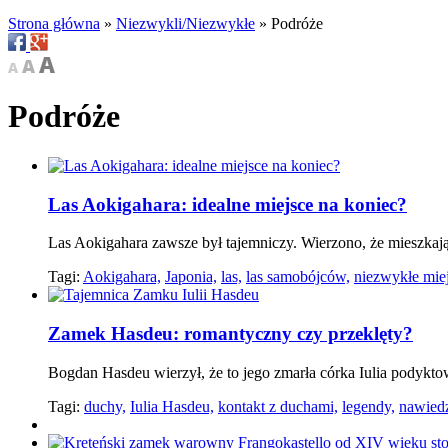
Strona główna
»
Niezwykli/Niezwykłe
»
Podróże
Podróże
Las Aokigahara: idealne miejsce na koniec?
Las Aokigahara zawsze był tajemniczy. Wierzono, że mieszkają 
Tagi:
Aokigahara,
Japonia,
las,
las samobójców,
niezwykłe miej
Zamek Hasdeu: romantyczny czy przeklęty?
Bogdan Hasdeu wierzył, że to jego zmarła córka Iulia podykt
Tagi:
duchy,
Iulia Hasdeu,
kontakt z duchami,
legendy,
nawiedz