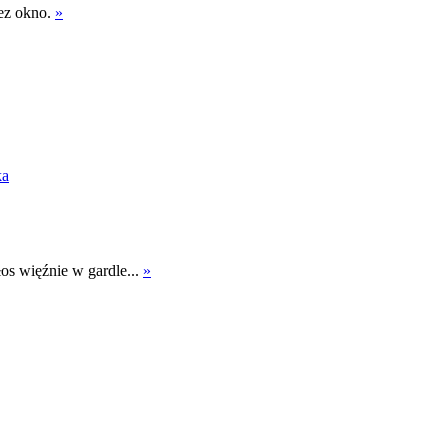
zez okno.
»
ka
łos więźnie w gardle...
»