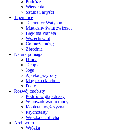
Podróże
Wierzenia
Sztuka i artyści
Tajemnice
Tajemnice Watykanu
Magiczny świat zwierząt
Błękitna Planeta
Wszechświat
Co może mózg
Zbrodnie
Natura pomaga
Uroda
Terapie
Joga
Apteka przyrody
Magiczna kuchnia
Diety
Rozwój osobisty
Podróż w głąb duszy
W poszukiwaniu mocy
Kobieta i mężczyzna
Psychotesty
Wróżka dla ducha
Archiwum
Wróżka