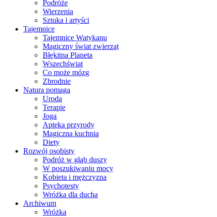
Podróże
Wierzenia
Sztuka i artyści
Tajemnice
Tajemnice Watykanu
Magiczny świat zwierząt
Błękitna Planeta
Wszechświat
Co może mózg
Zbrodnie
Natura pomaga
Uroda
Terapie
Joga
Apteka przyrody
Magiczna kuchnia
Diety
Rozwój osobisty
Podróż w głąb duszy
W poszukiwaniu mocy
Kobieta i mężczyzna
Psychotesty
Wróżka dla ducha
Archiwum
Wróżka