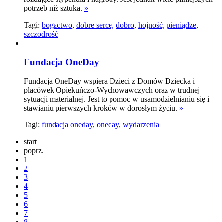
potrzeb niż sztuka.
»
Tagi:
bogactwo,
dobre serce,
dobro,
hojność,
pieniądze,
szczodrość
Fundacja OneDay
Fundacja OneDay wspiera Dzieci z Domów Dziecka i
placówek Opiekuńczo-Wychowawczych oraz w trudnej
sytuacji materialnej. Jest to pomoc w usamodzielnianiu się i
stawianiu pierwszych kroków w dorosłym życiu.
»
Tagi:
fundacja oneday,
oneday,
wydarzenia
start
poprz.
1
2
3
4
5
6
7
8