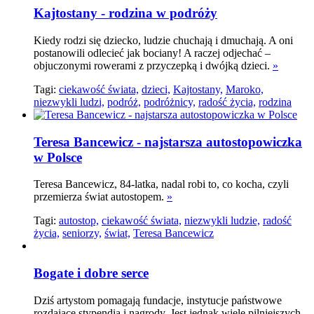
Kajtostany - rodzina w podróży
Kiedy rodzi się dziecko, ludzie chuchają i dmuchają. A oni
postanowili odlecieć jak bociany! A raczej odjechać –
objuczonymi rowerami z przyczepką i dwójką dzieci.
»
Tagi:
ciekawość świata,
dzieci,
Kajtostany,
Maroko,
niezwykli ludzi,
podróż,
podróżnicy,
radość życia,
rodzina
Teresa Bancewicz - najstarsza autostopowiczka
w Polsce
Teresa Bancewicz, 84-latka, nadal robi to, co kocha, czyli
przemierza świat autostopem.
»
Tagi:
autostop,
ciekawość świata,
niezwykli ludzie,
radość
życia,
seniorzy,
świat,
Teresa Bancewicz
Bogate i dobre serce
Dziś artystom pomagają fundacje, instytucje państwowe
rozdające stypendia i nagrody. Jest jednak wiele pilniejszych