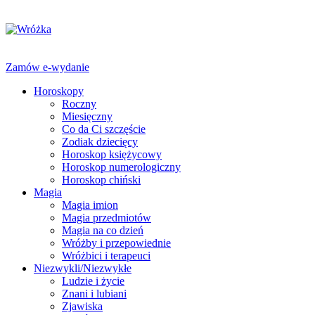
Zamów e-wydanie
Horoskopy
Roczny
Miesięczny
Co da Ci szczęście
Zodiak dziecięcy
Horoskop księżycowy
Horoskop numerologiczny
Horoskop chiński
Magia
Magia imion
Magia przedmiotów
Magia na co dzień
Wróżby i przepowiednie
Wróżbici i terapeuci
Niezwykli/Niezwykłe
Ludzie i życie
Znani i lubiani
Zjawiska