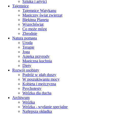
Sztuka i artyści
Tajemnice
Tajemnice Watykanu
Magiczny świat zwierząt
Błękitna Planeta
Wszechświat
Co może mózg
Zbrodnie
Natura pomaga
Uroda
Terapie
Joga
Apteka przyrody
Magiczna kuchnia
Diety
Rozwój osobisty
Podróż w głąb duszy
W poszukiwaniu mocy
Kobieta i mężczyzna
Psychotesty
Wróżka dla ducha
Archiwum
Wróżka
Wróżka - wydanie specjalne
Najlepsza okładka