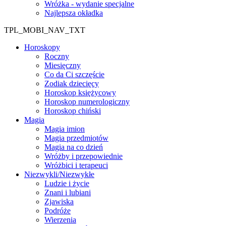
Wróżka - wydanie specjalne
Najlepsza okładka
TPL_MOBI_NAV_TXT
Horoskopy
Roczny
Miesięczny
Co da Ci szczęście
Zodiak dziecięcy
Horoskop księżycowy
Horoskop numerologiczny
Horoskop chiński
Magia
Magia imion
Magia przedmiotów
Magia na co dzień
Wróżby i przepowiednie
Wróżbici i terapeuci
Niezwykli/Niezwykłe
Ludzie i życie
Znani i lubiani
Zjawiska
Podróże
Wierzenia