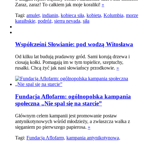
Zaraz, zaraz! To całkiem jak moje koraliki!
»
Tagi:
amulet,
indianin,
kobieca siła,
kobieta,
Kolumbia,
morze
karaibskie,
podróż,
sierra nevada,
siła
Współcześni Słowianie: pod wodzą Witosława
Od kilku lat budują pradawny gród. Sami korują drzewa i
ciosają kołki. Pomagają im w tym topielice, szeptuchy,
rusałki. Chcą żyć jak nasi słowiańscy przodkowie.
»
Fundacja Aflofarm: ogólnopolska kampania
społeczna „Nie spal się na starcie”
Głównym celem kampanii jest promowanie postaw
antynikotynowych wśród młodzieży, a zwłaszcza walka z
sięganiem po pierwszego papierosa.
»
Tagi:
Fundacja Aflofarm,
kampania antynikotynowa,