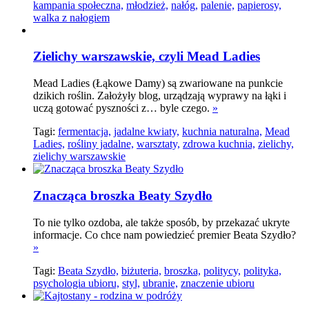
kampania społeczna,
młodzież,
nałóg,
palenie,
papierosy,
walka z nałogiem
Zielichy warszawskie, czyli Mead Ladies
Mead Ladies (Łąkowe Damy) są zwariowane na punkcie
dzikich roślin. Założyły blog, urządzają wyprawy na łąki i
uczą gotować pyszności z… byle czego.
»
Tagi:
fermentacja,
jadalne kwiaty,
kuchnia naturalna,
Mead
Ladies,
rośliny jadalne,
warsztaty,
zdrowa kuchnia,
zielichy,
zielichy warszawskie
Znacząca broszka Beaty Szydło
To nie tylko ozdoba, ale także sposób, by przekazać ukryte
informacje. Co chce nam powiedzieć premier Beata Szydło?
»
Tagi:
Beata Szydło,
biżuteria,
broszka,
politycy,
polityka,
psychologia ubioru,
styl,
ubranie,
znaczenie ubioru