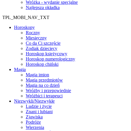
Wróżka - wydanie specjalne
Najlepsza okładka
TPL_MOBI_NAV_TXT
Horoskopy
Roczny
Miesięczny
Co da Ci szczęście
Zodiak dziecięcy
Horoskop księżycowy
Horoskop numerologiczny
Horoskop chiński
Magia
Magia imion
Magia przedmiotów
Magia na co dzień
Wróżby i przepowiednie
Wróżbici i terapeuci
Niezwykli/Niezwykłe
Ludzie i życie
Znani i lubiani
Zjawiska
Podróże
Wierzenia