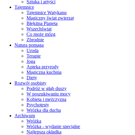
Sztuka i artyści
Tajemnice
Tajemnice Watykanu
Magiczny świat zwierząt
Błękitna Planeta
Wszechświat
Co może mózg
Zbrodnie
Natura pomaga
Uroda
Terapie
Joga
Apteka przyrody
Magiczna kuchnia
Diety
Rozwój osobisty
Podróż w głąb duszy
W poszukiwaniu mocy
Kobieta i mężczyzna
Psychotesty
Wróżka dla ducha
Archiwum
Wróżka
Wróżka - wydanie specjalne
Najlepsza okładka