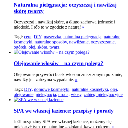
Naturalna pielęgnacja: oczyszczaj i nawilżaj
skórę twarzy
Oczyszczaj i nawilżaj skórę, a długo zachowa jędrność i
młodość. I rób to w zgodzie z naturą!
»
Tagi:
cera,
DIY,
maseczka,
naturalna pielęgnacja,
naturalne
kosmetyki,
naturalne sposoby,
nawilżanie,
oczyszczanie,
ogórek,
olej,
skóra,
twarz
Olejowanie włosów – na czym polega?
Olejowanie przywróci blask włosom zniszczonym po zimie,
nawilży je i zatrzyma wypadanie.
»
Tagi:
DIY,
domowe kosmetyki,
naturalne kosmetyki,
olej,
olejowanie,
pielęgnacja,
uroda,
włosy,
zabiegi pielęgnacyjne
SPA we własnej łazience: przepisy i porady
Jeśli urządzimy SPA we własnej łazience, możemy się
upiększyć tym, co naturalne – ziołami, kawą, cukrem.
»