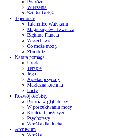
Podróże
Wierzenia
Sztuka i artyści
Tajemnice
Tajemnice Watykanu
Magiczny świat zwierząt
Błękitna Planeta
Wszechświat
Co może mózg
Zbrodnie
Natura pomaga
Uroda
Terapie
Joga
Apteka przyrody
Magiczna kuchnia
Diety
Rozwój osobisty
Podróż w głąb duszy
W poszukiwaniu mocy
Kobieta i mężczyzna
Psychotesty
Wróżka dla ducha
Archiwum
Wróżka