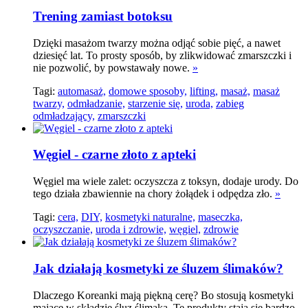
Trening zamiast botoksu
Dzięki masażom twarzy można odjąć sobie pięć, a nawet
dziesięć lat. To prosty sposób, by zlikwidować zmarszczki i
nie pozwolić, by powstawały nowe.
»
Tagi:
automasaż,
domowe sposoby,
lifting,
masaż,
masaż
twarzy,
odmładzanie,
starzenie się,
uroda,
zabieg
odmładzający,
zmarszczki
Węgiel - czarne złoto z apteki
Węgiel ma wiele zalet: oczyszcza z toksyn, dodaje urody. Do
tego działa zbawiennie na chory żołądek i odpędza zło.
»
Tagi:
cera,
DIY,
kosmetyki naturalne,
maseczka,
oczyszczanie,
uroda i zdrowie,
węgiel,
zdrowie
Jak działają kosmetyki ze śluzem ślimaków?
Dlaczego Koreanki mają piękną cerę? Bo stosują kosmetyki
mające w składzie śluz ślimaka. Te produkty stają się bardzo