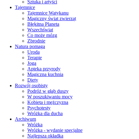
Sztuka i artyści
Tajemnice
Tajemnice Watykanu
Magiczny świat zwierząt
Błękitna Planeta
Wszechświat
Co może mózg
Zbrodnie
Natura pomaga
Uroda
Terapie
Joga
Apteka przyrody
Magiczna kuchnia
Diety
Rozwój osobisty
Podróż w głąb duszy
W poszukiwaniu mocy
Kobieta i mężczyzna
Psychotesty
Wróżka dla ducha
Archiwum
Wróżka
Wróżka - wydanie specjalne
Najlepsza okładka