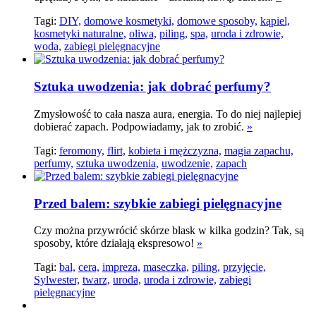
Tagi:
DIY,
domowe kosmetyki,
domowe sposoby,
kąpiel,
kosmetyki naturalne,
oliwa,
piling,
spa,
uroda i zdrowie,
woda,
zabiegi pielęgnacyjne
Sztuka uwodzenia: jak dobrać perfumy?
Zmysłowość to cała nasza aura, energia. To do niej najlepiej
dobierać zapach. Podpowiadamy, jak to zrobić.
»
Tagi:
feromony,
flirt,
kobieta i mężczyzna,
magia zapachu,
perfumy,
sztuka uwodzenia,
uwodzenie,
zapach
Przed balem: szybkie zabiegi pielęgnacyjne
Czy można przywrócić skórze blask w kilka godzin? Tak, są
sposoby, które działają ekspresowo!
»
Tagi:
bal,
cera,
impreza,
maseczka,
piling,
przyjęcie,
Sylwester,
twarz,
uroda,
uroda i zdrowie,
zabiegi
pielęgnacyjne