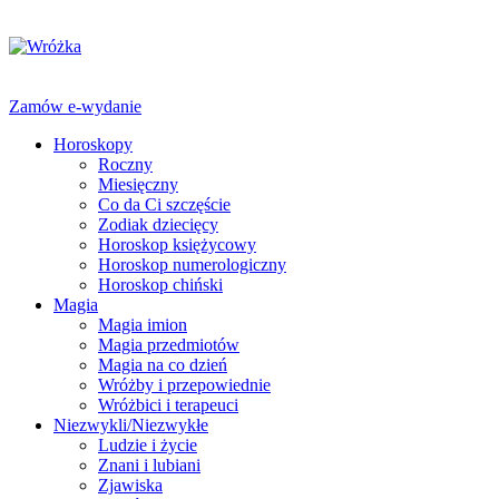
Zamów e-wydanie
Horoskopy
Roczny
Miesięczny
Co da Ci szczęście
Zodiak dziecięcy
Horoskop księżycowy
Horoskop numerologiczny
Horoskop chiński
Magia
Magia imion
Magia przedmiotów
Magia na co dzień
Wróżby i przepowiednie
Wróżbici i terapeuci
Niezwykli/Niezwykłe
Ludzie i życie
Znani i lubiani
Zjawiska