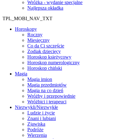
Wróżka - wydanie specjalne
Najlepsza okładka
TPL_MOBI_NAV_TXT
Horoskopy
Roczny
Miesięczny
Co da Ci szczęście
Zodiak dziecięcy
Horoskop księżycowy
Horoskop numerologiczny
Horoskop chiński
Magia
Magia imion
Magia przedmiotów
Magia na co dzień
Wróżby i przepowiednie
Wróżbici i terapeuci
Niezwykli/Niezwykłe
Ludzie i życie
Znani i lubiani
Zjawiska
Podróże
Wierzenia