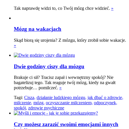
Tak naprawdę widzi to, co Twój mózg chce widzieć.­
»
Mózg na wakacjach
Skąd biorą się urojenia? Z mózgu, który zrobił sobie wakacje.
»
Dwie godziny ciszy dla mózgu
Brakuje ci sił? Tracisz zapał i wewnętrzny spokój? Nie
bagatelizuj tego. Tak reaguje twój mózg, kiedy na gwałt
potrzebuje… pomilczeć.
»
Tagi:
Cisza,
działanie ludzkiego mózgu,
jak dbać o zdrowie,
milczenie,
mózg,
oczyszczanie milczeniem,
odpoczynek,
spokój,
zdrowie psychiczne
Czy możesz zarazić swoimi emocjami innych