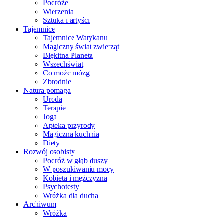
Podróże
Wierzenia
Sztuka i artyści
Tajemnice
Tajemnice Watykanu
Magiczny świat zwierząt
Błękitna Planeta
Wszechświat
Co może mózg
Zbrodnie
Natura pomaga
Uroda
Terapie
Joga
Apteka przyrody
Magiczna kuchnia
Diety
Rozwój osobisty
Podróż w głąb duszy
W poszukiwaniu mocy
Kobieta i mężczyzna
Psychotesty
Wróżka dla ducha
Archiwum
Wróżka