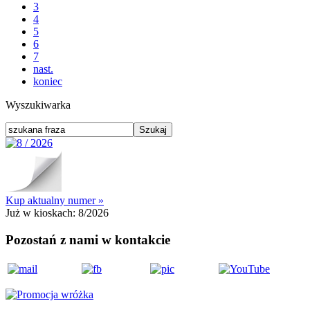
3
4
5
6
7
nast.
koniec
Wyszukiwarka
Kup aktualny numer »
Już w kioskach:
8/2026
Pozostań z nami w kontakcie