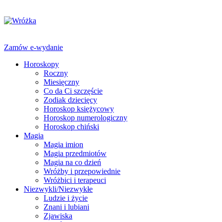
Zamów e-wydanie
Horoskopy
Roczny
Miesięczny
Co da Ci szczęście
Zodiak dziecięcy
Horoskop księżycowy
Horoskop numerologiczny
Horoskop chiński
Magia
Magia imion
Magia przedmiotów
Magia na co dzień
Wróżby i przepowiednie
Wróżbici i terapeuci
Niezwykli/Niezwykłe
Ludzie i życie
Znani i lubiani
Zjawiska