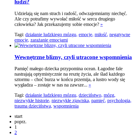
ludzi?
Udzielają się nam strach i radość, odwzajemniamy niechęć.
Ale czy potrafimy wywołać miłość w sercu drugiego
człowieka? Jak przekazujemy sobie emocje?
»
Tagi:
działanie ludzkiego mózgu,
emocje,
miłość,
negatywne
emocje,
zarażanie emocjami
Wewnętrzne blizny, czyli utracone wspomnienia
Pamięć małego dziecka przypomina ocean. Łagodne fale
nastrajają optymistycznie na resztę życia, ale ślad każdego
sztormu – choć burza w końcu przemija, a lustro wody się
wygładza – zostaje w nas na zawsze...
»
Tagi:
działanie ludzkiego mózgu,
dzieciństwo,
mózg,
niezwykłe historie,
niezwykłe zjawiska,
pamięć,
psychologia,
trauma dzieciństwa,
wspomnienia
start
poprz.
1
2