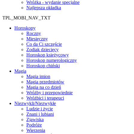
Wróżka - wydanie specjalne
Najlepsza okładka
TPL_MOBI_NAV_TXT
Horoskopy
Roczny
Miesięczny
Co da Ci szczęście
Zodiak dziecięcy
Horoskop księżycowy
Horoskop numerologiczny
Horoskop chiński
Magia
Magia imion
Magia przedmiotów
Magia na co dzień
Wróżby i przepowiednie
Wróżbici i terapeuci
Niezwykli/Niezwykłe
Ludzie i życie
Znani i lubiani
Zjawiska
Podróże
Wierzenia