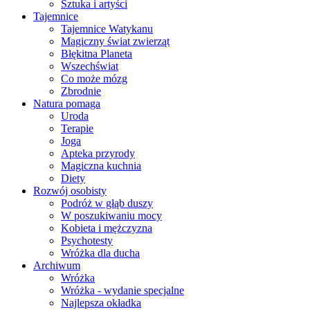
Sztuka i artyści
Tajemnice
Tajemnice Watykanu
Magiczny świat zwierząt
Błękitna Planeta
Wszechświat
Co może mózg
Zbrodnie
Natura pomaga
Uroda
Terapie
Joga
Apteka przyrody
Magiczna kuchnia
Diety
Rozwój osobisty
Podróż w głąb duszy
W poszukiwaniu mocy
Kobieta i mężczyzna
Psychotesty
Wróżka dla ducha
Archiwum
Wróżka
Wróżka - wydanie specjalne
Najlepsza okładka