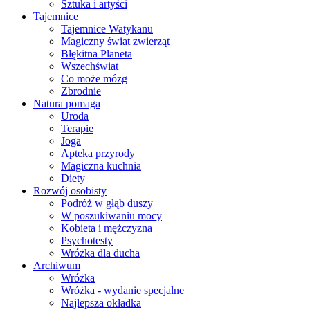
Sztuka i artyści
Tajemnice
Tajemnice Watykanu
Magiczny świat zwierząt
Błękitna Planeta
Wszechświat
Co może mózg
Zbrodnie
Natura pomaga
Uroda
Terapie
Joga
Apteka przyrody
Magiczna kuchnia
Diety
Rozwój osobisty
Podróż w głąb duszy
W poszukiwaniu mocy
Kobieta i mężczyzna
Psychotesty
Wróżka dla ducha
Archiwum
Wróżka
Wróżka - wydanie specjalne
Najlepsza okładka