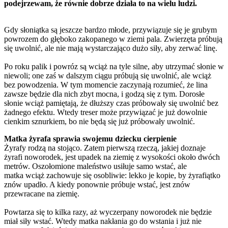
podejrzewam, że równie dobrze działa to na wielu ludzi.
Gdy słoniątka są jeszcze bardzo młode, przywiązuje się je grubym
powrozem do głęboko zakopanego w ziemi pala. Zwierzęta próbują
się uwolnić, ale nie mają wystarczająco dużo siły, aby zerwać linę.
Po roku palik i powróz są wciąż na tyle silne, aby utrzymać słonie w
niewoli; one zaś w dalszym ciągu próbują się uwolnić, ale wciąż
bez powodzenia. W tym momencie zaczynają rozumieć, że lina
zawsze będzie dla nich zbyt mocna, i godzą się z tym. Dorosłe
słonie wciąż pamiętają, że dłuższy czas próbowały się uwolnić bez
żadnego efektu. Wtedy treser może przywiązać je już dowolnie
cienkim sznurkiem, bo nie będą się już próbowały uwolnić.
Matka żyrafa sprawia swojemu dziecku cierpienie
Żyrafy rodzą na stojąco. Zatem pierwszą rzeczą, jakiej doznaje
żyrafi noworodek, jest upadek na ziemię z wysokości około dwóch
metrów. Oszołomione maleństwo usiłuje samo wstać, ale
matka wciąż zachowuje się osobliwie: lekko je kopie, by żyrafiątko
znów upadło. A kiedy ponownie próbuje wstać, jest znów
przewracane na ziemię.
Powtarza się to kilka razy, aż wyczerpany noworodek nie będzie
miał siły wstać. Wtedy matka nakłania go do wstania i już nie