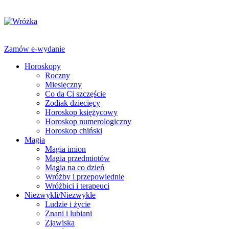
Zamów e-wydanie
Horoskopy
Roczny
Miesięczny
Co da Ci szczęście
Zodiak dziecięcy
Horoskop księżycowy
Horoskop numerologiczny
Horoskop chiński
Magia
Magia imion
Magia przedmiotów
Magia na co dzień
Wróżby i przepowiednie
Wróżbici i terapeuci
Niezwykli/Niezwykłe
Ludzie i życie
Znani i lubiani
Zjawiska