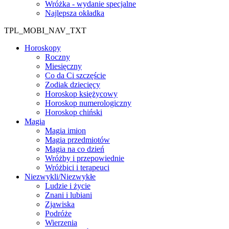
Wróżka - wydanie specjalne
Najlepsza okładka
TPL_MOBI_NAV_TXT
Horoskopy
Roczny
Miesięczny
Co da Ci szczęście
Zodiak dziecięcy
Horoskop księżycowy
Horoskop numerologiczny
Horoskop chiński
Magia
Magia imion
Magia przedmiotów
Magia na co dzień
Wróżby i przepowiednie
Wróżbici i terapeuci
Niezwykli/Niezwykłe
Ludzie i życie
Znani i lubiani
Zjawiska
Podróże
Wierzenia