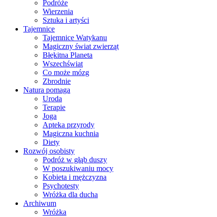
Podróże
Wierzenia
Sztuka i artyści
Tajemnice
Tajemnice Watykanu
Magiczny świat zwierząt
Błękitna Planeta
Wszechświat
Co może mózg
Zbrodnie
Natura pomaga
Uroda
Terapie
Joga
Apteka przyrody
Magiczna kuchnia
Diety
Rozwój osobisty
Podróż w głąb duszy
W poszukiwaniu mocy
Kobieta i mężczyzna
Psychotesty
Wróżka dla ducha
Archiwum
Wróżka