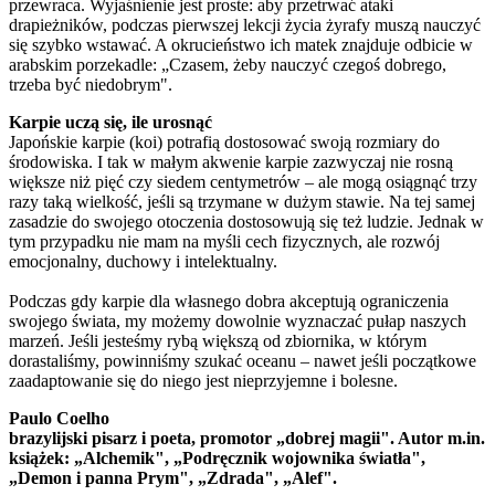
przewraca. Wyjaśnienie jest proste: aby przetrwać ataki
drapieżników, podczas pierwszej lekcji życia żyrafy muszą nauczyć
się szybko wstawać. A okrucieństwo ich matek znajduje odbicie w
arabskim porzekadle: „Czasem, żeby nauczyć czegoś dobrego,
trzeba być niedobrym".
Karpie uczą się, ile urosnąć
Japońskie karpie (koi) potrafią dostosować swoją rozmiary do
środowiska. I tak w małym akwenie karpie zazwyczaj nie rosną
większe niż pięć czy siedem centymetrów – ale mogą osiągnąć trzy
razy taką wielkość, jeśli są trzymane w dużym stawie. Na tej samej
zasadzie do swojego otoczenia dostosowują się też ludzie. Jednak w
tym przypadku nie mam na myśli cech fizycznych, ale rozwój
emocjonalny, duchowy i intelektualny.
Podczas gdy karpie dla własnego dobra akceptują ograniczenia
swojego świata, my możemy dowolnie wyznaczać pułap naszych
marzeń. Jeśli jesteśmy rybą większą od zbiornika, w którym
dorastaliśmy, powinniśmy szukać oceanu – nawet jeśli początkowe
zaadaptowanie się do niego jest nieprzyjemne i bolesne.
Paulo Coelho
brazylijski pisarz i poeta, promotor „dobrej magii". Autor m.in.
książek: „Alchemik", „Podręcznik wojownika światła",
„Demon i panna Prym", „Zdrada", „Alef".