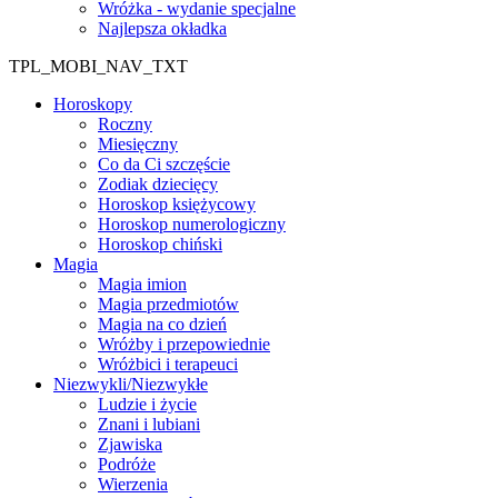
Wróżka - wydanie specjalne
Najlepsza okładka
TPL_MOBI_NAV_TXT
Horoskopy
Roczny
Miesięczny
Co da Ci szczęście
Zodiak dziecięcy
Horoskop księżycowy
Horoskop numerologiczny
Horoskop chiński
Magia
Magia imion
Magia przedmiotów
Magia na co dzień
Wróżby i przepowiednie
Wróżbici i terapeuci
Niezwykli/Niezwykłe
Ludzie i życie
Znani i lubiani
Zjawiska
Podróże
Wierzenia