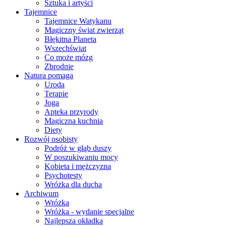
Sztuka i artyści
Tajemnice
Tajemnice Watykanu
Magiczny świat zwierząt
Błękitna Planeta
Wszechświat
Co może mózg
Zbrodnie
Natura pomaga
Uroda
Terapie
Joga
Apteka przyrody
Magiczna kuchnia
Diety
Rozwój osobisty
Podróż w głąb duszy
W poszukiwaniu mocy
Kobieta i mężczyzna
Psychotesty
Wróżka dla ducha
Archiwum
Wróżka
Wróżka - wydanie specjalne
Najlepsza okładka