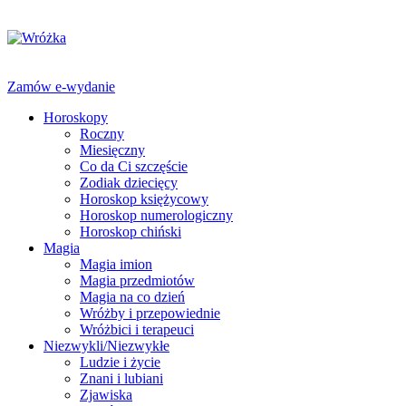
Zamów e-wydanie
Horoskopy
Roczny
Miesięczny
Co da Ci szczęście
Zodiak dziecięcy
Horoskop księżycowy
Horoskop numerologiczny
Horoskop chiński
Magia
Magia imion
Magia przedmiotów
Magia na co dzień
Wróżby i przepowiednie
Wróżbici i terapeuci
Niezwykli/Niezwykłe
Ludzie i życie
Znani i lubiani
Zjawiska