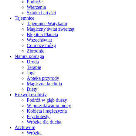
Podróże
Wierzenia
Sztuka i artyści
Tajemnice
Tajemnice Watykanu
Magiczny świat zwierząt
Błękitna Planeta
Wszechświat
Co może mózg
Zbrodnie
Natura pomaga
Uroda
Terapie
Joga
Apteka przyrody
Magiczna kuchnia
Diety
Rozwój osobisty
Podróż w głąb duszy
W poszukiwaniu mocy
Kobieta i mężczyzna
Psychotesty
Wróżka dla ducha
Archiwum
Wróżka