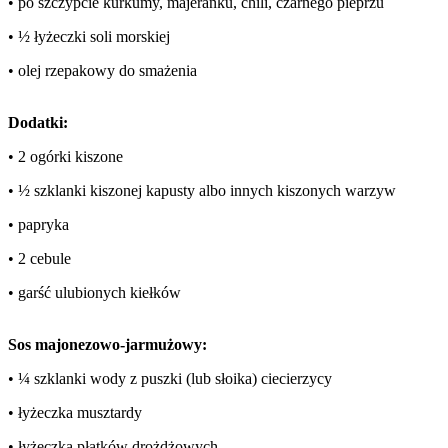
• po szczypcie kurkumy, majeranku, chili, czarnego pieprzu
• ½ łyżeczki soli morskiej
• olej rzepakowy do smażenia
Dodatki:
• 2 ogórki kiszone
• ½ szklanki kiszonej kapusty albo innych kiszonych warzyw
• papryka
• 2 cebule
• garść ulubionych kiełków
Sos majonezowo-jarmużowy:
• ¼ szklanki wody z puszki (lub słoika) ciecierzycy
• łyżeczka musztardy
• łyżeczka płatków drożdżowych