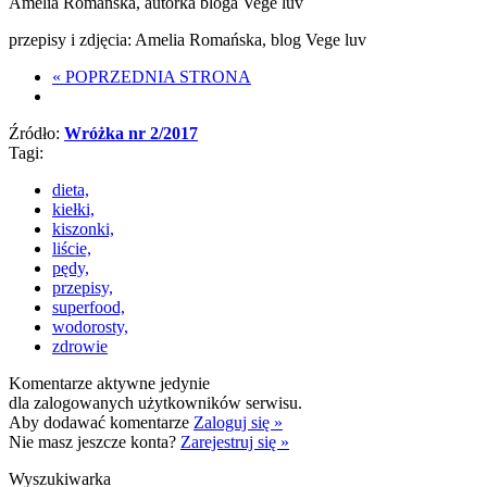
Amelia Romańska, autorka bloga Vege luv
przepisy i zdjęcia: Amelia Romańska, blog Vege luv
«
POPRZEDNIA STRONA
Źródło:
Wróżka nr 2/2017
Tagi:
dieta,
kiełki,
kiszonki,
liście,
pędy,
przepisy,
superfood,
wodorosty,
zdrowie
Komentarze aktywne jedynie
dla zalogowanych użytkowników serwisu.
Aby dodawać komentarze
Zaloguj się »
Nie masz jeszcze konta?
Zarejestruj się »
Wyszukiwarka