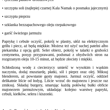
• szczypta soli (najlepiej czarnej Kala Namak o posmaku jajecznym)
• szczypta pieprzu
• szklanka bezzapachowego oleju rzepakowego
• garść świeżego jarmużu
Paprykę i cebule oczyść, pokrój w plastry, ułóż na elektrycznym
grillu i piecz, aż będą miękkie. Możesz też użyć suchej patelni albo
piekarnika z opcją grill. Seler obierz, pokrój w talarki o grubości
centymetra, posyp przyprawami, podsmaż z obydwóch stron na
rozgrzanym oleju 10-15 minut, aż będzie złocisty i miękki.
Schłodzoną wodę z ciecierzycy umieść w wysokim i wąskim
naczyniu, dodaj musztardę, płatki, sól i pieprz oraz olej. Miksuj
blenderem, aż powstanie gęsty majonez. Jarmuż oczyść, oddziel
delikatnie liście od łodyg. Liście wrzuć do majonezu i jeszcze raz
zmiksuj. Składaj burgery, smarując każdą połówkę bułki obficie
majonezem jarmużowym, układając kolejno warstwę papryki,
cebuli, kiełków, selera i kiszonki.