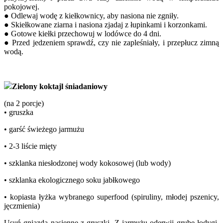
pokojowej.
● Odlewaj wodę z kiełkownicy, aby nasiona nie zgniły.
● Skiełkowane ziarna i nasiona zjadaj z łupinkami i korzonkami.
● Gotowe kiełki przechowuj w lodówce do 4 dni.
● Przed jedzeniem sprawdź, czy nie zapleśniały, i przepłucz zimną
wodą.
Zielony koktajl śniadaniowy
(na 2 porcje)
• gruszka
• garść świeżego jarmużu
• 2-3 liście mięty
• szklanka niesłodzonej wody kokosowej (lub wody)
• szklanka ekologicznego soku jabłkowego
• kopiasta łyżka wybranego superfood (spiruliny, młodej pszenicy,
jęczmienia)
Usuń gniazda nasienne z gruszki. Z jarmużu oderwij grube łodygi.