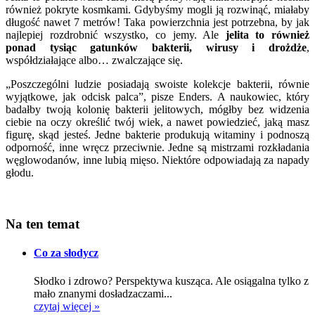
również pokryte kosmkami. Gdybyśmy mogli ją rozwinąć, miałaby
długość nawet 7 metrów! Taka powierzchnia jest potrzebna, by jak
najlepiej rozdrobnić wszystko, co jemy. Ale
jelita to również
ponad tysiąc gatunków bakterii, wirusy i drożdże
,
współdziałające albo… zwalczające się.
„Poszczególni ludzie posiadają swoiste kolekcje bakterii, równie
wyjątkowe, jak odcisk palca”, pisze Enders. A naukowiec, który
badałby twoją kolonię bakterii jelitowych, mógłby bez widzenia
ciebie na oczy określić twój wiek, a nawet powiedzieć, jaką masz
figurę, skąd jesteś. Jedne bakterie produkują witaminy i podnoszą
odporność, inne wręcz przeciwnie. Jedne są mistrzami rozkładania
węglowodanów, inne lubią mięso. Niektóre odpowiadają za napady
głodu.
Na ten temat
Co za słodycz
Słodko i zdrowo? Perspektywa kusząca. Ale osiągalna tylko z
mało znanymi dosładzaczami...
czytaj więcej »