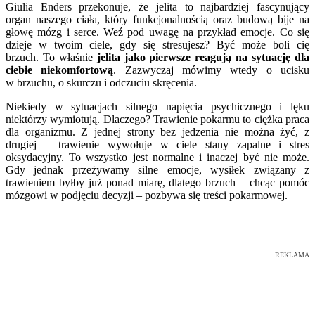
Giulia Enders przekonuje, że jelita to najbardziej fascynujący
organ naszego ciała, który funkcjonalnością oraz budową bije na
głowę mózg i serce. Weź pod uwagę na przykład emocje. Co się
dzieje w twoim ciele, gdy się stresujesz? Być może boli cię
brzuch. To właśnie
jelita jako pierwsze reagują na sytuację dla
ciebie niekomfortową
. Zazwyczaj mówimy wtedy o ucisku
w brzuchu, o skurczu i odczuciu skręcenia.
Niekiedy w sytuacjach silnego napięcia psychicznego i lęku
niektórzy wymiotują. Dlaczego? Trawienie pokarmu to ciężka praca
dla organizmu. Z jednej strony bez jedzenia nie można żyć, z
drugiej – trawienie wywołuje w ciele stany zapalne i stres
oksydacyjny. To wszystko jest normalne i inaczej być nie może.
Gdy jednak przeżywamy silne emocje, wysiłek związany z
trawieniem byłby już ponad miarę, dlatego brzuch – chcąc pomóc
mózgowi w podjęciu decyzji – pozbywa się treści pokarmowej.
REKLAMA