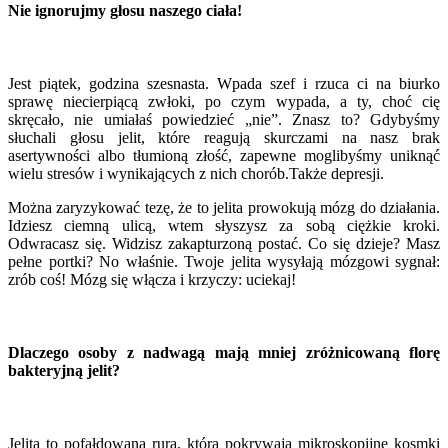
Nie ignorujmy głosu naszego ciała!
Jest piątek, godzina szesnasta. Wpada szef i rzuca ci na biurko
sprawę niecierpiącą zwłoki, po czym wypada, a ty, choć cię
skręcało, nie umiałaś powiedzieć „nie”. Znasz to? Gdybyśmy
słuchali głosu jelit, które reagują skurczami na nasz brak
asertywności albo tłumioną złość, zapewne moglibyśmy uniknąć
wielu stresów i wynikających z nich chorób.Także depresji.
Można zaryzykować tezę, że to jelita prowokują mózg do działania.
Idziesz ciemną ulicą, wtem słyszysz za sobą ciężkie kroki.
Odwracasz się. Widzisz zakapturzoną postać. Co się dzieje? Masz
pełne portki? No właśnie. Twoje jelita wysyłają mózgowi sygnał:
zrób coś! Mózg się włącza i krzyczy: uciekaj!
Dlaczego osoby z nadwagą mają mniej zróżnicowaną florę
bakteryjną jelit?
Jelita to pofałdowana rura, którą pokrywają mikroskopijne kosmki