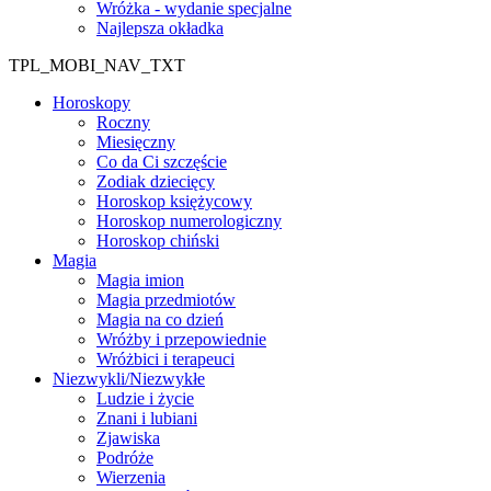
Wróżka - wydanie specjalne
Najlepsza okładka
TPL_MOBI_NAV_TXT
Horoskopy
Roczny
Miesięczny
Co da Ci szczęście
Zodiak dziecięcy
Horoskop księżycowy
Horoskop numerologiczny
Horoskop chiński
Magia
Magia imion
Magia przedmiotów
Magia na co dzień
Wróżby i przepowiednie
Wróżbici i terapeuci
Niezwykli/Niezwykłe
Ludzie i życie
Znani i lubiani
Zjawiska
Podróże
Wierzenia