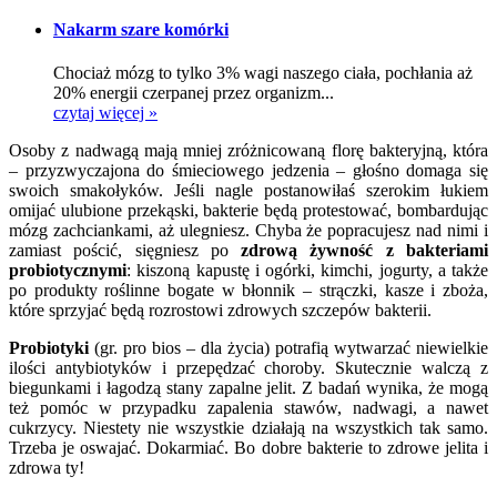
Nakarm szare komórki
Chociaż mózg to tylko 3% wagi naszego ciała, pochłania aż
20% energii czerpanej przez organizm...
czytaj więcej »
Osoby z nadwagą mają mniej zróżnicowaną florę bakteryjną, która
– przyzwyczajona do śmieciowego jedzenia – głośno domaga się
swoich smakołyków. Jeśli nagle postanowiłaś szerokim łukiem
omijać ulubione przekąski, bakterie będą protestować, bombardując
mózg zachciankami, aż ulegniesz. Chyba że popracujesz nad nimi i
zamiast pościć, sięgniesz po
zdrową żywność z bakteriami
probiotycznymi
: kiszoną kapustę i ogórki, kimchi, jogurty, a także
po produkty roślinne bogate w błonnik – strączki, kasze i zboża,
które sprzyjać będą rozrostowi zdrowych szczepów bakterii.
Probiotyki
(gr. pro bios – dla życia) potrafią wytwarzać niewielkie
ilości antybiotyków i przepędzać choroby. Skutecznie walczą z
biegunkami i łagodzą stany zapalne jelit. Z badań wynika, że mogą
też pomóc w przypadku zapalenia stawów, nadwagi, a nawet
cukrzycy. Niestety nie wszystkie działają na wszystkich tak samo.
Trzeba je oswajać. Dokarmiać. Bo dobre bakterie to zdrowe jelita i
zdrowa ty!