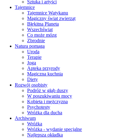
Sztuka i artyści
Tajemnice
Tajemnice Watykanu
Magiczny świat zwierząt
Błękitna Planeta
Wszechświat
Co może mózg
Zbrodnie
Natura pomaga
Uroda
Terapie
Joga
Apteka przyrody
Magiczna kuchnia
Diety
Rozwój osobisty
Podróż w głąb duszy
W poszukiwaniu mocy
Kobieta i mężczyzna
Psychotesty
Wróżka dla ducha
Archiwum
Wróżka
Wróżka - wydanie specjalne
Najlepsza okładka