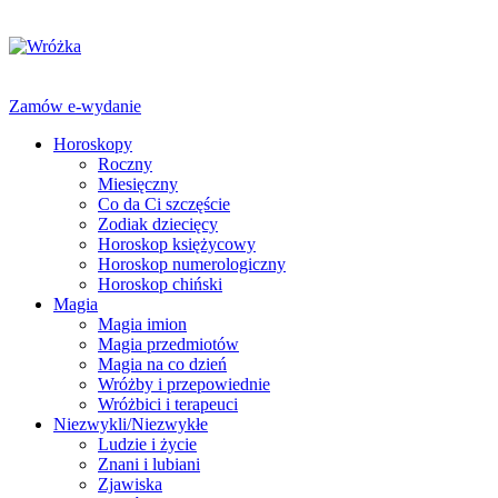
Zamów e-wydanie
Horoskopy
Roczny
Miesięczny
Co da Ci szczęście
Zodiak dziecięcy
Horoskop księżycowy
Horoskop numerologiczny
Horoskop chiński
Magia
Magia imion
Magia przedmiotów
Magia na co dzień
Wróżby i przepowiednie
Wróżbici i terapeuci
Niezwykli/Niezwykłe
Ludzie i życie
Znani i lubiani
Zjawiska