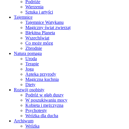
Podróże
Wierzenia
Sztuka i artyści
Tajemnice
Tajemnice Watykanu
Magiczny świat zwierząt
Błękitna Planeta
Wszechświat
Co może mózg
Zbrodnie
Natura pomaga
Uroda
Terapie
Joga
Apteka przyrody
Magiczna kuchnia
Diety
Rozwój osobisty
Podróż w głąb duszy
W poszukiwaniu mocy
Kobieta i mężczyzna
Psychotesty
Wróżka dla ducha
Archiwum
Wróżka