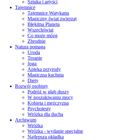
Sztuka i artyści
Tajemnice
Tajemnice Watykanu
Magiczny świat zwierząt
Błękitna Planeta
Wszechświat
Co może mózg
Zbrodnie
Natura pomaga
Uroda
Terapie
Joga
Apteka przyrody
Magiczna kuchnia
Diety
Rozwój osobisty
Podróż w głąb duszy
W poszukiwaniu mocy
Kobieta i mężczyzna
Psychotesty
Wróżka dla ducha
Archiwum
Wróżka
Wróżka - wydanie specjalne
Najlepsza okładka