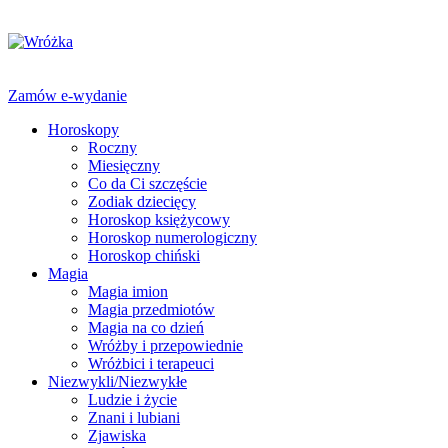
Zamów e-wydanie
Horoskopy
Roczny
Miesięczny
Co da Ci szczęście
Zodiak dziecięcy
Horoskop księżycowy
Horoskop numerologiczny
Horoskop chiński
Magia
Magia imion
Magia przedmiotów
Magia na co dzień
Wróżby i przepowiednie
Wróżbici i terapeuci
Niezwykli/Niezwykłe
Ludzie i życie
Znani i lubiani
Zjawiska