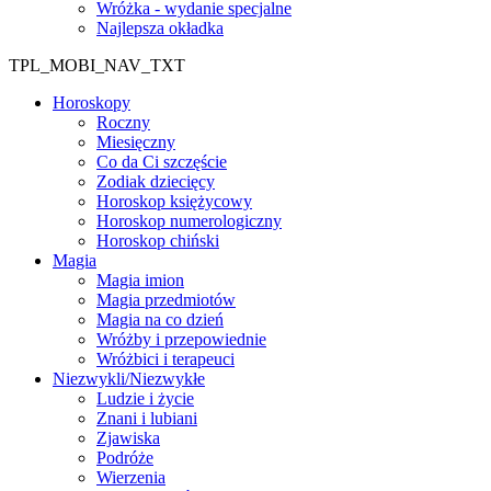
Wróżka - wydanie specjalne
Najlepsza okładka
TPL_MOBI_NAV_TXT
Horoskopy
Roczny
Miesięczny
Co da Ci szczęście
Zodiak dziecięcy
Horoskop księżycowy
Horoskop numerologiczny
Horoskop chiński
Magia
Magia imion
Magia przedmiotów
Magia na co dzień
Wróżby i przepowiednie
Wróżbici i terapeuci
Niezwykli/Niezwykłe
Ludzie i życie
Znani i lubiani
Zjawiska
Podróże
Wierzenia