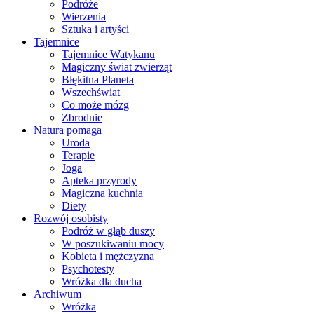
Podróże
Wierzenia
Sztuka i artyści
Tajemnice
Tajemnice Watykanu
Magiczny świat zwierząt
Błękitna Planeta
Wszechświat
Co może mózg
Zbrodnie
Natura pomaga
Uroda
Terapie
Joga
Apteka przyrody
Magiczna kuchnia
Diety
Rozwój osobisty
Podróż w głąb duszy
W poszukiwaniu mocy
Kobieta i mężczyzna
Psychotesty
Wróżka dla ducha
Archiwum
Wróżka