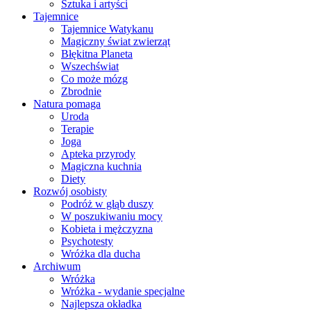
Sztuka i artyści
Tajemnice
Tajemnice Watykanu
Magiczny świat zwierząt
Błękitna Planeta
Wszechświat
Co może mózg
Zbrodnie
Natura pomaga
Uroda
Terapie
Joga
Apteka przyrody
Magiczna kuchnia
Diety
Rozwój osobisty
Podróż w głąb duszy
W poszukiwaniu mocy
Kobieta i mężczyzna
Psychotesty
Wróżka dla ducha
Archiwum
Wróżka
Wróżka - wydanie specjalne
Najlepsza okładka