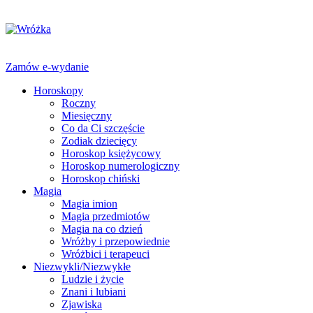
Zamów e-wydanie
Horoskopy
Roczny
Miesięczny
Co da Ci szczęście
Zodiak dziecięcy
Horoskop księżycowy
Horoskop numerologiczny
Horoskop chiński
Magia
Magia imion
Magia przedmiotów
Magia na co dzień
Wróżby i przepowiednie
Wróżbici i terapeuci
Niezwykli/Niezwykłe
Ludzie i życie
Znani i lubiani
Zjawiska