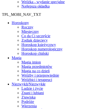
Wróżka - wydanie specjalne
Najlepsza okładka
TPL_MOBI_NAV_TXT
Horoskopy
Roczny
Miesięczny
Co da Ci szczęście
Zodiak dziecięcy
Horoskop księżycowy
Horoskop numerologiczny
Horoskop chiński
Magia
Magia imion
Magia przedmiotów
Magia na co dzień
Wróżby i przepowiednie
Wróżbici i terapeuci
Niezwykli/Niezwykłe
Ludzie i życie
Znani i lubiani
Zjawiska
Podróże
Wierzenia