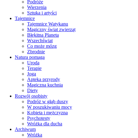
Podróże
Wierzenia
Sztuka i artyści
Tajemnice
Tajemnice Watykanu
Magiczny świat zwierząt
Błękitna Planeta
Wszechświat
Co może mózg
Zbrodnie
Natura pomaga
Uroda
Terapie
Joga
Apteka przyrody
Magiczna kuchnia
Diety
Rozwój osobisty
Podróż w głąb duszy
W poszukiwaniu mocy
Kobieta i mężczyzna
Psychotesty
Wróżka dla ducha
Archiwum
Wróżka