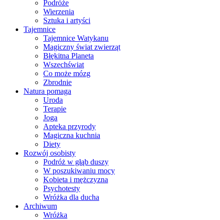
Podróże
Wierzenia
Sztuka i artyści
Tajemnice
Tajemnice Watykanu
Magiczny świat zwierząt
Błękitna Planeta
Wszechświat
Co może mózg
Zbrodnie
Natura pomaga
Uroda
Terapie
Joga
Apteka przyrody
Magiczna kuchnia
Diety
Rozwój osobisty
Podróż w głąb duszy
W poszukiwaniu mocy
Kobieta i mężczyzna
Psychotesty
Wróżka dla ducha
Archiwum
Wróżka