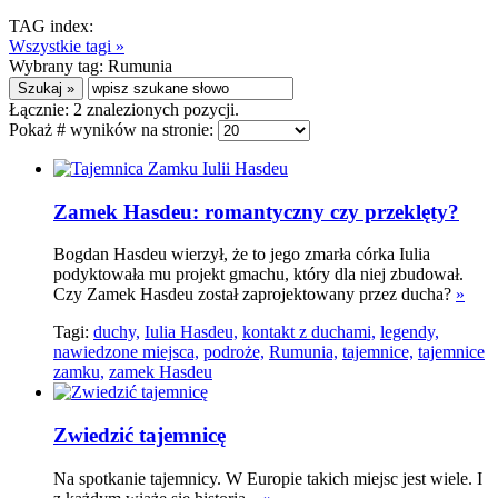
TAG index:
Wszystkie tagi »
Wybrany tag:
Rumunia
Łącznie:
2
znalezionych pozycji.
Pokaż # wyników na stronie:
Zamek Hasdeu: romantyczny czy przeklęty?
Bogdan Hasdeu wierzył, że to jego zmarła córka Iulia
podyktowała mu projekt gmachu, który dla niej zbudował.
Czy Zamek Hasdeu został zaprojektowany przez ducha?
»
Tagi:
duchy,
Iulia Hasdeu,
kontakt z duchami,
legendy,
nawiedzone miejsca,
podroże,
Rumunia,
tajemnice,
tajemnice
zamku,
zamek Hasdeu
Zwiedzić tajemnicę
Na spotkanie tajemnicy. W Europie takich miejsc jest wiele. I