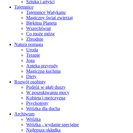
Sztuka i artyści
Tajemnice
Tajemnice Watykanu
Magiczny świat zwierząt
Błękitna Planeta
Wszechświat
Co może mózg
Zbrodnie
Natura pomaga
Uroda
Terapie
Joga
Apteka przyrody
Magiczna kuchnia
Diety
Rozwój osobisty
Podróż w głąb duszy
W poszukiwaniu mocy
Kobieta i mężczyzna
Psychotesty
Wróżka dla ducha
Archiwum
Wróżka
Wróżka - wydanie specjalne
Najlepsza okładka