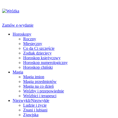
Zamów e-wydanie
Horoskopy
Roczny
Miesięczny
Co da Ci szczęście
Zodiak dziecięcy
Horoskop księżycowy
Horoskop numerologiczny
Horoskop chiński
Magia
Magia imion
Magia przedmiotów
Magia na co dzień
Wróżby i przepowiednie
Wróżbici i terapeuci
Niezwykli/Niezwykłe
Ludzie i życie
Znani i lubiani
Zjawiska