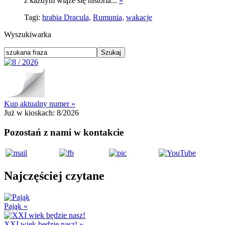
z każdym wiąże się historia...
»
Tagi:
hrabia Dracula,
Rumunia,
wakacje
Wyszukiwarka
Kup aktualny numer »
Już w kioskach:
8/2026
Pozostań z nami w kontakcie
Najczęściej czytane
Pająk
»
XXI wiek będzie nasz!
»