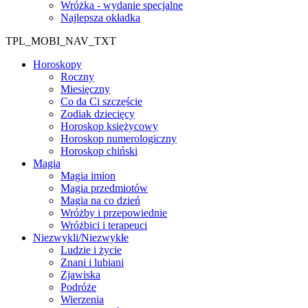
Wróżka - wydanie specjalne
Najlepsza okładka
TPL_MOBI_NAV_TXT
Horoskopy
Roczny
Miesięczny
Co da Ci szczęście
Zodiak dziecięcy
Horoskop księżycowy
Horoskop numerologiczny
Horoskop chiński
Magia
Magia imion
Magia przedmiotów
Magia na co dzień
Wróżby i przepowiednie
Wróżbici i terapeuci
Niezwykli/Niezwykłe
Ludzie i życie
Znani i lubiani
Zjawiska
Podróże
Wierzenia