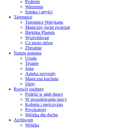
Podróże
Wierzenia
Sztuka i artyści
Tajemnice
Tajemnice Watykanu
Magiczny świat zwierząt
Błękitna Planeta
Wszechświat
Co może mózg
Zbrodnie
Natura pomaga
Uroda
Terapie
Joga
Apteka przyrody
Magiczna kuchnia
Diety
Rozwój osobisty
Podróż w głąb duszy
W poszukiwaniu mocy
Kobieta i mężczyzna
Psychotesty
Wróżka dla ducha
Archiwum
Wróżka