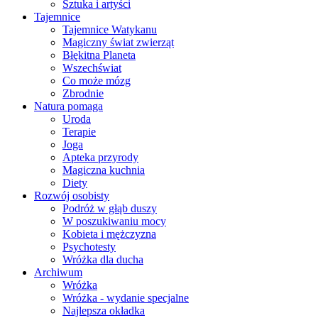
Sztuka i artyści
Tajemnice
Tajemnice Watykanu
Magiczny świat zwierząt
Błękitna Planeta
Wszechświat
Co może mózg
Zbrodnie
Natura pomaga
Uroda
Terapie
Joga
Apteka przyrody
Magiczna kuchnia
Diety
Rozwój osobisty
Podróż w głąb duszy
W poszukiwaniu mocy
Kobieta i mężczyzna
Psychotesty
Wróżka dla ducha
Archiwum
Wróżka
Wróżka - wydanie specjalne
Najlepsza okładka