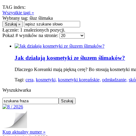
TAG index:
Wszystkie tagi »
Wybrany tag:
śluz ślimaka
Łącznie:
1
znalezionych pozycji.
Pokaż # wyników na stronie:
Jak działają kosmetyki ze śluzem ślimaków?
Dlaczego Koreanki mają piękną cerę? Bo stosują kosmetyki mają
Tagi:
cera,
kosmetyki,
kosmetyki koreańskie,
odmładzanie,
skó
Wyszukiwarka
Kup aktualny numer »