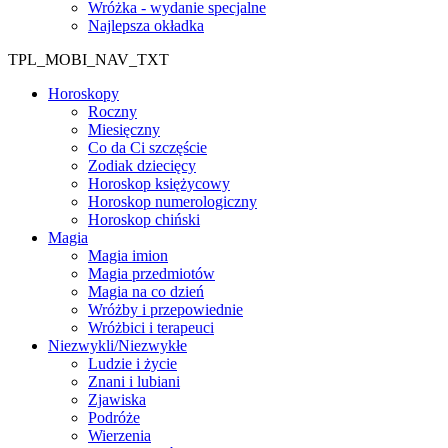
Wróżka - wydanie specjalne
Najlepsza okładka
TPL_MOBI_NAV_TXT
Horoskopy
Roczny
Miesięczny
Co da Ci szczęście
Zodiak dziecięcy
Horoskop księżycowy
Horoskop numerologiczny
Horoskop chiński
Magia
Magia imion
Magia przedmiotów
Magia na co dzień
Wróżby i przepowiednie
Wróżbici i terapeuci
Niezwykli/Niezwykłe
Ludzie i życie
Znani i lubiani
Zjawiska
Podróże
Wierzenia