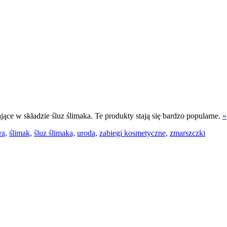
ce w składzie śluz ślimaka. Te produkty stają się bardzo popularne.
»
ra,
ślimak,
śluz ślimaka,
uroda,
zabiegi kosmetyczne,
zmarszczki