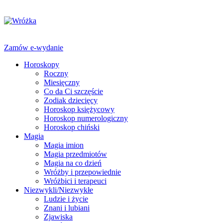
Zamów e-wydanie
Horoskopy
Roczny
Miesięczny
Co da Ci szczęście
Zodiak dziecięcy
Horoskop księżycowy
Horoskop numerologiczny
Horoskop chiński
Magia
Magia imion
Magia przedmiotów
Magia na co dzień
Wróżby i przepowiednie
Wróżbici i terapeuci
Niezwykli/Niezwykłe
Ludzie i życie
Znani i lubiani
Zjawiska