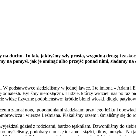
 na duchu. To tak, jakbyśmy szły prostą, wygodną drogą i zaskoc
 na pomysł, jak je ominąć albo przejść ponad nimi, siadamy na d
a. W podstawówce siedzieliśmy w jednej ławce. I te imiona – Adam i Ew
ę odnaleźli. Byliśmy nierozłączni. Ludzie, którzy widzieli nas po raz p
cie widzę fizyczne podobieństwo: krótkie blond włoski, długie patyko
eum złamał nogę, popołudniami siedziałam przy jego łóżku i opowiada
mbrowicza i wiersze Leśmiana. Płakaliśmy razem i śmialiśmy się do r
wyjeżdżał gdzieś z rodzicami, bardzo tęskniłam. Dzwoniliśmy do siebie
mo myśleliśmy, podobały nam się te same książki, filmy, muzyka. Na j