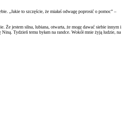
ebie. „Jakie to szczęście, że miałaś odwagę poprosić o pomoc” –
 Że jestem silna, lubiana, otwarta, że mogę dawać siebie innym i
ę Niną. Tydzień temu byłam na randce. Wokół mnie żyją ludzie, na