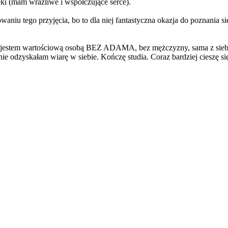
ki (mam wrażliwe i współczujące serce).
niu tego przyjęcia, bo to dla niej fantastyczna okazja do poznania si
że jestem wartościową osobą BEZ ADAMA, bez mężczyzny, sama z siebie.
ie odzyskałam wiarę w siebie. Kończę studia. Coraz bardziej cieszę si