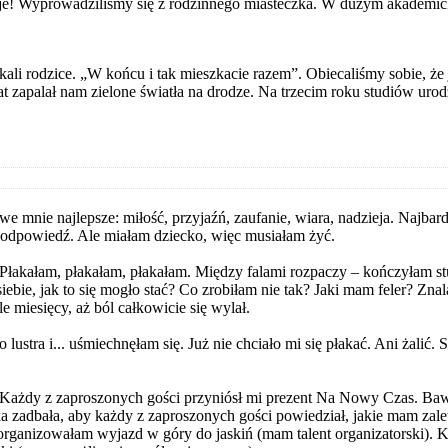
e! Wyprowadziliśmy się z rodzinnego miasteczka. W dużym akademick
skali rodzice. „W końcu i tak mieszkacie razem”. Obiecaliśmy sobie, że j
t zapalał nam zielone światła na drodze. Na trzecim roku studiów urod
 mnie najlepsze: miłość, przyjaźń, zaufanie, wiara, nadzieja. Najbardz
a odpowiedź. Ale miałam dziecko, więc musiałam żyć.
Płakałam, płakałam, płakałam. Między falami rozpaczy – kończyłam stu
iebie, jak to się mogło stać? Co zrobiłam nie tak? Jaki mam feler? Zn
 miesięcy, aż ból całkowicie się wylał.
lustra i... uśmiechnęłam się. Już nie chciało mi się płakać. Ani żalić
Każdy z zaproszonych gości przyniósł mi prezent Na Nowy Czas. Baw
 zadbała, aby każdy z zaproszonych gości powiedział, jakie mam zalet
 zorganizowałam wyjazd w góry do jaskiń (mam talent organizatorski).