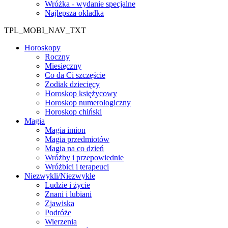
Wróżka - wydanie specjalne
Najlepsza okładka
TPL_MOBI_NAV_TXT
Horoskopy
Roczny
Miesięczny
Co da Ci szczęście
Zodiak dziecięcy
Horoskop księżycowy
Horoskop numerologiczny
Horoskop chiński
Magia
Magia imion
Magia przedmiotów
Magia na co dzień
Wróżby i przepowiednie
Wróżbici i terapeuci
Niezwykli/Niezwykłe
Ludzie i życie
Znani i lubiani
Zjawiska
Podróże
Wierzenia