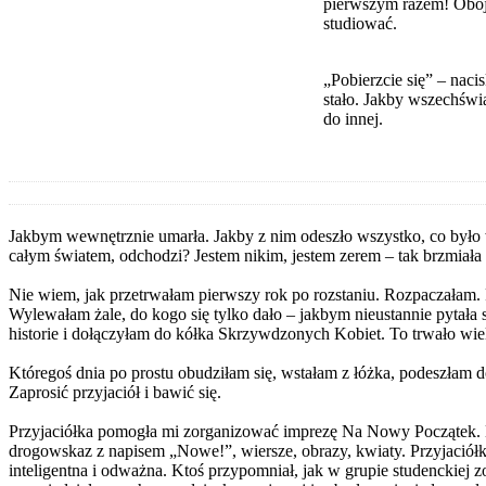
pierwszym razem! Oboj
studiować.
„Pobierzcie się” – naci
stało. Jakby wszechświa
do innej.
Jakbym wewnętrznie umarła. Jakby z nim odeszło wszystko, co było we
całym światem, odchodzi? Jestem nikim, jestem zerem – tak brzmiał
Nie wiem, jak przetrwałam pierwszy rok po rozstaniu. Rozpaczałam. 
Wylewałam żale, do kogo się tylko dało – jakbym nieustannie pytała s
historie i dołączyłam do kółka Skrzywdzonych Kobiet. To trwało wiele
Któregoś dnia po prostu obudziłam się, wstałam z łóżka, podeszłam do 
Zaprosić przyjaciół i bawić się.
Przyjaciółka pomogła mi zorganizować imprezę Na Nowy Początek. 
drogowskaz z napisem „Nowe!”, wiersze, obrazy, kwiaty. Przyjaciółka
inteligentna i odważna. Ktoś przypomniał, jak w grupie studenckiej