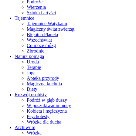
Podróże
Wierzenia
Sztuka i artyści
Tajemnice
Tajemnice Watykanu
Magiczny świat zwierząt
Błękitna Planeta
Wszechświat
Co może mózg
Zbrodnie
Natura pomaga
Uroda
Terapie
Joga
Apteka przyrody
Magiczna kuchnia
Diety
Rozwój osobisty
Podróż w głąb duszy
W poszukiwaniu mocy
Kobieta i mężczyzna
Psychotesty
Wróżka dla ducha
Archiwum
Wróżka