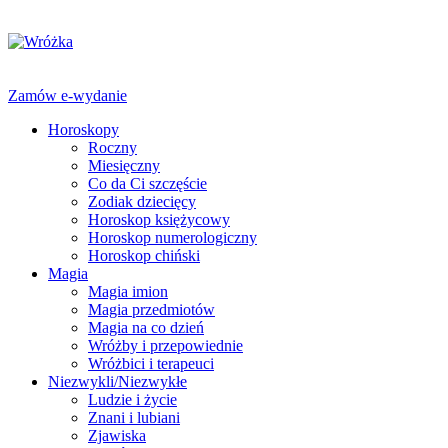
Zamów e-wydanie
Horoskopy
Roczny
Miesięczny
Co da Ci szczęście
Zodiak dziecięcy
Horoskop księżycowy
Horoskop numerologiczny
Horoskop chiński
Magia
Magia imion
Magia przedmiotów
Magia na co dzień
Wróżby i przepowiednie
Wróżbici i terapeuci
Niezwykli/Niezwykłe
Ludzie i życie
Znani i lubiani
Zjawiska