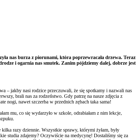
zyła nas burza z piorunami, która poprzewracała drzewa. Teraz
rodze i ogarnia nas smutek. Zanim pójdziemy dalej, dobrze jest
a – jakby nasi rodzice przeczuwali, że się spotkamy i nazwali nas
ierwszy, brali nas za rodzeństwo. Gdy patrzę na nasze zdjęcia z
wate nogi, nawet szczerba w przednich zębach taka sama!
łam mu, co się wydarzyło w szkole, odrabiałam z nim lekcje,
ozpuku.
 kilka razy dziennie. Wszystkie sprawy, którymi żyłam, były
akie studia zdajemy? Oczywiście na medycynę! Dostaliśmy się za