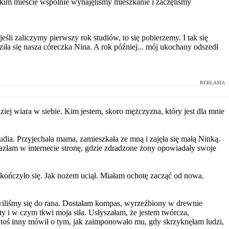
im mieście wspólnie wynajęliśmy mieszkanie i zaczęliśmy
eśli zaliczymy pierwszy rok studiów, to się pobierzemy. I tak się
ziła się nasza córeczka Nina. A rok później... mój ukochany odszedł
REKLAMA
iej wiara w siebie. Kim jestem, skoro mężczyzna, który jest dla mnie
dia. Przyjechała mama, zamieszkała ze mną i zajęła się małą Ninką.
alazłam w internecie stronę, gdzie zdradzone żony opowiadały swoje
. Skończyło się. Jak nożem uciął. Miałam ochotę zacząć od nowa.
iliśmy się do rana. Dostałam kompas, wyrzeźbiony w drewnie
y i w czym tkwi moja siła. Usłyszałam, że jestem twórcza,
 Ktoś inny mówił o tym, jak zaimponowało mu, gdy skrzyknęłam ludzi,