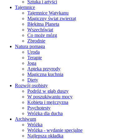
Sztuka i artyści
Tajemnice
Tajemnice Watykanu
Magiczny świat zwierząt
Błękitna Planeta
Wszechświat
Co może mózg
Zbrodnie
Natura pomaga
Uroda
Terapie
Joga
Apteka przyrody
Magiczna kuchnia
Diety
Rozwój osobisty
Podróż w głąb duszy
W poszukiwaniu mocy
Kobieta i mężczyzna
Psychotesty
Wróżka dla ducha
Archiwum
Wróżka
Wróżka - wydanie specjalne
Najlepsza okładka