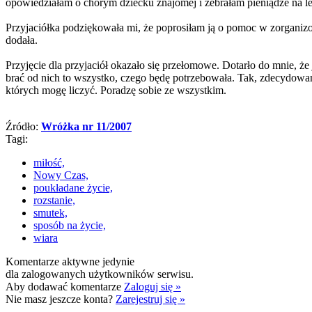
opowiedziałam o chorym dziecku znajomej i zebrałam pieniądze na le
Przyjaciółka podziękowała mi, że poprosiłam ją o pomoc w zorganizowa
dodała.
Przyjęcie dla przyjaciół okazało się przełomowe. Dotarło do mnie, 
brać od nich to wszystko, czego będę potrzebowała. Tak, zdecydowan
których mogę liczyć. Poradzę sobie ze wszystkim.
Źródło:
Wróżka nr 11/2007
Tagi:
miłość,
Nowy Czas,
poukładane życie,
rozstanie,
smutek,
sposób na życie,
wiara
Komentarze aktywne jedynie
dla zalogowanych użytkowników serwisu.
Aby dodawać komentarze
Zaloguj się »
Nie masz jeszcze konta?
Zarejestruj się »