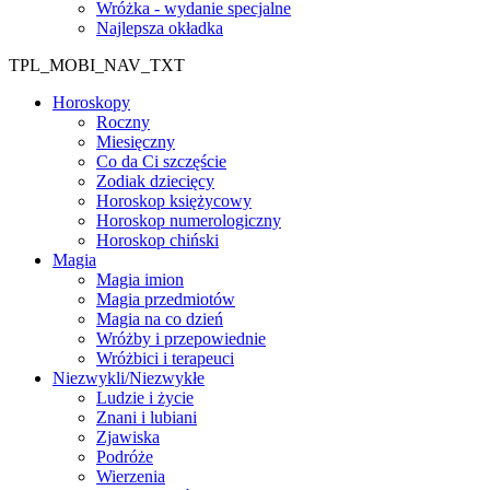
Wróżka - wydanie specjalne
Najlepsza okładka
TPL_MOBI_NAV_TXT
Horoskopy
Roczny
Miesięczny
Co da Ci szczęście
Zodiak dziecięcy
Horoskop księżycowy
Horoskop numerologiczny
Horoskop chiński
Magia
Magia imion
Magia przedmiotów
Magia na co dzień
Wróżby i przepowiednie
Wróżbici i terapeuci
Niezwykli/Niezwykłe
Ludzie i życie
Znani i lubiani
Zjawiska
Podróże
Wierzenia