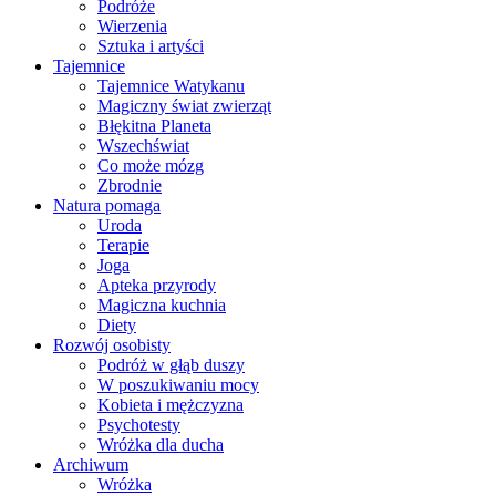
Podróże
Wierzenia
Sztuka i artyści
Tajemnice
Tajemnice Watykanu
Magiczny świat zwierząt
Błękitna Planeta
Wszechświat
Co może mózg
Zbrodnie
Natura pomaga
Uroda
Terapie
Joga
Apteka przyrody
Magiczna kuchnia
Diety
Rozwój osobisty
Podróż w głąb duszy
W poszukiwaniu mocy
Kobieta i mężczyzna
Psychotesty
Wróżka dla ducha
Archiwum
Wróżka