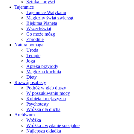
Sztuka i artyści
Tajemnice
Tajemnice Watykanu
Magiczny świat zwierząt
Błękitna Planeta
Wszechświat
Co może mózg
Zbrodnie
Natura pomaga
Uroda
Terapie
Joga
Apteka przyrody
Magiczna kuchnia
Diety
Rozwój osobisty
Podróż w głąb duszy
W poszukiwaniu mocy
Kobieta i mężczyzna
Psychotesty
Wróżka dla ducha
Archiwum
Wróżka
Wróżka - wydanie specjalne
Najlepsza okładka