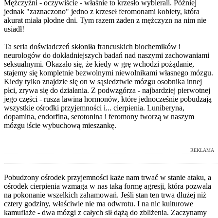
Mężczyźni - oczywiście - właśnie to krzesło wybierali. Później
jednak "zaznaczono" jedno z krzeseł feromonami kobiety, która
akurat miała płodne dni. Tym razem żaden z mężczyzn na nim nie
usiadł!
Ta seria doświadczeń skłoniła francuskich biochemików i
neurologów do dokładniejszych badań nad naszymi zachowaniami
seksualnymi. Okazało się, że kiedy w grę wchodzi pożądanie,
stajemy się kompletnie bezwolnymi niewolnikami własnego mózgu.
Kiedy tylko znajdzie się on w sąsiedztwie mózgu osobnika innej
płci, zrywa się do działania. Z podwzgórza - najbardziej pierwotnej
jego części - rusza lawina hormonów, które jednocześnie pobudzają
wszystkie ośrodki przyjemności i... cierpienia. Luniberyna,
dopamina, endorfina, serotonina i feromony tworzą w naszym
mózgu iście wybuchową mieszankę.
REKLAMA
Pobudzony ośrodek przyjemności każe nam trwać w stanie ataku, a
ośrodek cierpienia wzmaga w nas taką formę agresji, która pozwala
na pokonanie wszelkich zahamowań. Jeśli stan ten trwa dłużej niż
cztery godziny, właściwie nie ma odwrotu. I na nic kulturowe
kamuflaże - dwa mózgi z całych sił dążą do zbliżenia. Zaczynamy