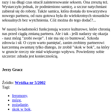
razy i na długi czas stracił zainteresowanie seksem. Ona zresztą też.
Wystarczyło jednak, że podmieniono samicę, a szczur natychmiast
zabierał się do roboty. Także samica, która dostała do towarzystwa
nowego partnera, od razu gotowa była do wielokrotnych stosunków
seksualnych bez wytchnienia. Cóż można do tego dodać?...
W naszej świadomości funkcjonują wzorce kulturowe, które chronią
nas przed ciągłą zmianą partnera. Ale i tak - jeśli nadarzy się okazja
- nasz mózg "zrobi swoje". I nie ma się co buntować. Szkoda
zdrowia i sił. O czym warto pamiętać, zanim zrobimy partnerowi
karczemną awanturę tylko dlatego, że zrobił "skok w bok", na który
w gruncie rzeczy nie miał większego wpływu. Powiedzmy sobie
szczerze: zdrada jest koniecznością.
Jerzy Gracz
Źródło:
Wróżka nr 5/2002
Tagi:
feromony,
mózg,
pożądanie,
skok w bok,