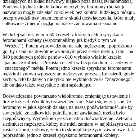
działających na układ nerwowy niejako poza naszą świadomością.
Ponieważ jednak nie do końca wierzył, by feromony (bo tak je
nazwano) mogły zdziałać cokolwiek bez kontroli ludzkiego mózgu,
przeprowadził trzy brzemienne w skutki doświadczenia, które miały
całkowicie zmienić pogląd na nasze zachowania seksualne.
W dużej sali ustawiono 60 krzeseł, z których jedno spryskano
feromonami kobiety (wspominaliśmy już kiedyś o tym we
"Wróżce"). Potem wprowadzono na salę mężczyznę i poproszono
go, by usiadł na dowolnie wybranym przez siebie meblu. I oto - na
840 poddanych próbie panów - 810 wybrało właśnie krzesło
"pachnące kobietą". Pozostali usiedli w bezpośrednim sąsiedztwie
"znaczonego" mebla. Potem jedno krzesło spryskano feromonami
męskimi i znowu wpuszczano mężczyzn, prosząc, by usiedli, gdzie
zechcą. 840 badanych nie tylko nie wybrało krzesła "znaczonego",
ale omijało także wszystkie z nim sąsiadujące.
Doświadczenie powtarzano wielokrotnie, zmieniając ustawienie i
liczbę krzeseł. Wynik był zawsze ten sam. Stało się więc jasne, że
feromony w jakiś sposób działają na naszą podświadomość, ale by
stwierdzić, że całkowicie potrafią nami zawładnąć, trzeba było
czegoś więcej. Wymyślono jeszcze jedno doświadczenie. Zebrano
siedmiuset mężczyzn, którzy nie mieli zamiaru w najbliższym czasie
zostać ojcami, z obawy, że im to skomplikuje życie zawodowe. Jak
poprzednio, jedno z krzeseł spryskano feromonami kobiety.