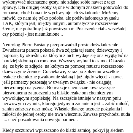
wykonywać nieznaczne gesty, nie zdając sobie nawet z tego
sprawy. Dla drugiej osoby są one widomym znakiem gotowości do
romansu, choć i ona nie wychwytuje ich świadomie. Możemy
mówić, co nam się tylko podoba, ale podświadomego sygnału
TAK, którym jest, między innymi, automatyczne rozszerzenie
źrenic, nie potrafimy już powstrzymać. Połączenie ciał - wcześniej
czy później - jest nieuniknione...
Neurolog Pierre Bustany przeprowadził proste doświadczenie.
Dwudziestu panom pokazał dwa zdjęcia tej samej dziewczyny i
poprosił, by określili, na którym z nich wydaje się ona wyglądać na
bardziej skłonną do romansu. Wszyscy wybrali to samo. Okazało
się, że było to zdjęcie, na którym za pomocą retuszu rozszerzono
dziewczynie źrenice. Co ciekawe, zaraz po zbliżeniu wszelkie
reakcje chemiczne gwałtownie słabną i już nigdy więcej - nawet
jeśli partnerzy pozostają w trwałym związku - nie osiągają
pierwotnego natężenia. Bo reakcje chemiczne towarzyszące
pierwotnemu zauroczeniu są bliskie reakcjom chemicznym
wywołującym apopleksję! Na szczęście istnieje w naszym pniu
nerwowym czynnik, którego jedynym zadaniem jest... zabić miłość,
zanim zniszczy nasz mózg. Właśnie dlatego uczucie pożądania i
miłości do jednej osoby nie trwa wiecznie. Zawsze przychodzi nuda
i... chęć poszukiwania nowego partnera.
Kiedy szczurowi wpuszczono do klatki samicę, pokrył ją siedem