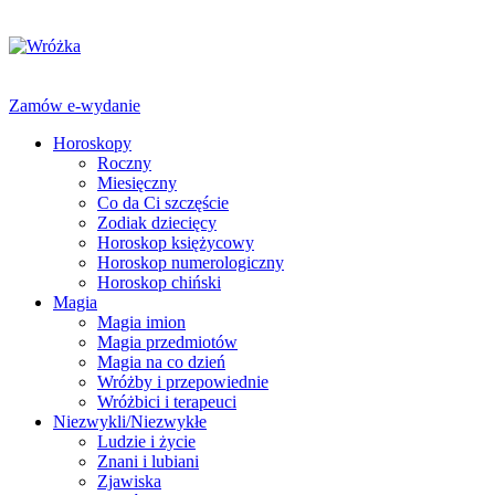
Zamów e-wydanie
Horoskopy
Roczny
Miesięczny
Co da Ci szczęście
Zodiak dziecięcy
Horoskop księżycowy
Horoskop numerologiczny
Horoskop chiński
Magia
Magia imion
Magia przedmiotów
Magia na co dzień
Wróżby i przepowiednie
Wróżbici i terapeuci
Niezwykli/Niezwykłe
Ludzie i życie
Znani i lubiani
Zjawiska