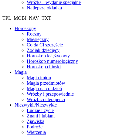
Wróżka - wydanie specjalne
Najlepsza okładka
TPL_MOBI_NAV_TXT
Horoskopy
Roczny
Miesięczny
Co da Ci szczęście
Zodiak dziecięcy
Horoskop księżycowy
Horoskop numerologiczny
Horoskop chiński
Magia
Magia imion
Magia przedmiotów
Magia na co dzień
Wróżby i przepowiednie
Wróżbici i terapeuci
Niezwykli/Niezwykłe
Ludzie i życie
Znani i lubiani
Zjawiska
Podróże
Wierzenia