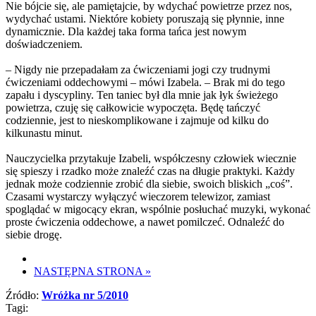
Nie bójcie się, ale pamiętajcie, by wdychać powietrze przez nos,
wydychać ustami. Niektóre kobiety poruszają się płynnie, inne
dynamicznie. Dla każdej taka forma tańca jest nowym
doświadczeniem.
– Nigdy nie przepadałam za ćwiczeniami jogi czy trudnymi
ćwiczeniami oddechowymi – mówi Izabela. – Brak mi do tego
zapału i dyscypliny. Ten taniec był dla mnie jak łyk świeżego
powietrza, czuję się całkowicie wypoczęta. Będę tańczyć
codziennie, jest to nieskomplikowane i zajmuje od kilku do
kilkunastu minut.
Nauczycielka przytakuje Izabeli, współczesny człowiek wiecznie
się spieszy i rzadko może znaleźć czas na długie praktyki. Każdy
jednak może codziennie zrobić dla siebie, swoich bliskich „coś”.
Czasami wystarczy wyłączyć wieczorem telewizor, zamiast
spoglądać w migocący ekran, wspólnie posłuchać muzyki, wykonać
proste ćwiczenia oddechowe, a nawet pomilczeć. Odnaleźć do
siebie drogę.
NASTĘPNA STRONA
»
Źródło:
Wróżka nr 5/2010
Tagi: