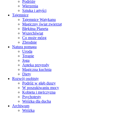
Podróże
Wierzenia
Sztuka i artyści
Tajemnice
Tajemnice Watykanu
Magiczny świat zwierząt
Błękitna Planeta
Wszechświat
Co może mózg
Zbrodnie
Natura pomaga
Uroda
Terapie
Joga
Apteka przyrody
Magiczna kuchnia
Diety
Rozwój osobisty
Podróż w głąb duszy
W poszukiwaniu mocy
Kobieta i mężczyzna
Psychotesty
Wróżka dla ducha
Archiwum
Wróżka