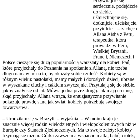
Przywitajcie się
serdecznie, podejdźcie
do siebie,
uśmiechnijcie się,
dotknijcie, uściskajcie,
przytulcie... – zachęca
Allana Aisha z Peru,
terapeutka, która
prowadzi w Peru,
Wielkiej Brytanii,
Francji, Niemczech i
Polsce cieszące się dużą popularnością warsztaty dla kobiet. Pań,
które przyjechały do Poznania na spotkanie z Allaną, nie trzeba
długo namawiać na to, by okazały sobie czułość. Kobiety są w
różnym wieku: nastolatki, mamy małych i dorosłych dzieci, ubrane
w wyszukane ciuchy i całkiem zwyczajnie. Przytulają się do siebie,
jakby znały się od lat. Mówią jedna przez drugą: jak mają na imię,
skąd przyjechały. Allana wtrąca, że entuzjastyczne przywitanie
pokazuje prawdę starą jak świat: kobiety potrzebują swojego
towarzystwa.
– Urodziłam się w Brazylii – wyjaśnia. – W moim kraju jest
znacznie więcej rodzin wielodzietnych i wielopokoleniowych niż w
Europie czy Stanach Zjednoczonych. Ma to swoje zalety: kobiety
trzymają się razem. Córka zawsze ma wsparcie matki, babć, ciotek,