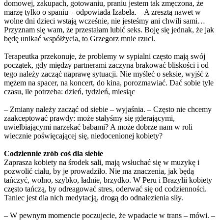
domowej, zakupach, gotowaniu, praniu jestem tak zmęczona, że
marzę tylko o spaniu – odpowiada Izabela. – A zresztą nawet w
wolne dni dzieci wstają wcześnie, nie jesteśmy ani chwili sami…
Przyznam się wam, że przestałam lubić seks. Boję się jednak, że jak
będę unikać współżycia, to Grzegorz mnie rzuci.
Terapeutka przekonuje, że problemy w sypialni często mają swój
początek, gdy między partnerami zaczyna brakować bliskości i od
tego należy zacząć naprawę sytuacji. Nie myśleć o seksie, wyjść z
mężem na spacer, na koncert, do kina, porozmawiać. Dać sobie tyle
czasu, ile potrzeba: dzień, tydzień, miesiąc
– Zmiany należy zacząć od siebie – wyjaśnia. – Często nie chcemy
zaakceptować prawdy: może stałyśmy się gderającymi,
uwielbiającymi narzekać babami? A może dobrze nam w roli
wiecznie poświęcającej się, niedocenionej kobiety?
Codziennie zrób coś dla siebie
Zaprasza kobiety na środek sali, mają wsłuchać się w muzykę i
pozwolić ciału, by je prowadziło. Nie ma znaczenia, jak będą
tańczyć, wolno, szybko, ładnie, brzydko. W Peru i Brazylii kobiety
często tańczą, by odreagować stres, oderwać się od codzienności.
Taniec jest dla nich medytacją, drogą do odnalezienia siły.
– W pewnym momencie poczujecie, że wpadacie w trans – mówi. –