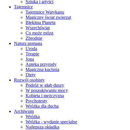
Sztuka i artyści
Tajemnice
Tajemnice Watykanu
Magiczny świat zwierząt
Błękitna Planeta
Wszechświat
Co może mózg
Zbrodnie
Natura pomaga
Uroda
Terapie
Joga
Apteka przyrody
Magiczna kuchnia
Diety
Rozwój osobisty
Podróż w głąb duszy
W poszukiwaniu mocy
Kobieta i mężczyzna
Psychotesty
Wróżka dla ducha
Archiwum
Wróżka
Wróżka - wydanie specjalne
Najlepsza okładka