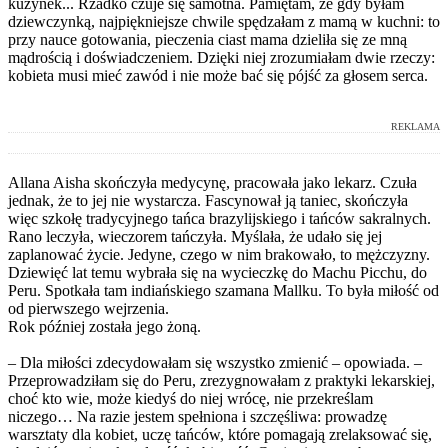
kuzynek... Rzadko czuje się samotna. Pamiętam, że gdy byłam
dziewczynką, najpiękniejsze chwile spędzałam z mamą w kuchni: to
przy nauce gotowania, pieczenia ciast mama dzieliła się ze mną
mądrością i doświadczeniem. Dzięki niej zrozumiałam dwie rzeczy:
kobieta musi mieć zawód i nie może bać się pójść za głosem serca.
REKLAMA
Allana Aisha skończyła medycynę, pracowała jako lekarz. Czuła
jednak, że to jej nie wystarcza. Fascynował ją taniec, skończyła
więc szkołę tradycyjnego tańca brazylijskiego i tańców sakralnych.
Rano leczyła, wieczorem tańczyła. Myślała, że udało się jej
zaplanować życie. Jedyne, czego w nim brakowało, to mężczyzny.
Dziewięć lat temu wybrała się na wycieczkę do Machu Picchu, do
Peru. Spotkała tam indiańskiego szamana Mallku. To była miłość od
od pierwszego wejrzenia.
Rok później została jego żoną.
– Dla miłości zdecydowałam się wszystko zmienić – opowiada. –
Przeprowadziłam się do Peru, zrezygnowałam z praktyki lekarskiej,
choć kto wie, może kiedyś do niej wrócę, nie przekreślam
niczego… Na razie jestem spełniona i szczęśliwa: prowadzę
warsztaty dla kobiet, uczę tańców, które pomagają zrelaksować się,