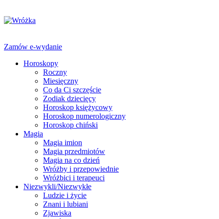
Zamów e-wydanie
Horoskopy
Roczny
Miesięczny
Co da Ci szczęście
Zodiak dziecięcy
Horoskop księżycowy
Horoskop numerologiczny
Horoskop chiński
Magia
Magia imion
Magia przedmiotów
Magia na co dzień
Wróżby i przepowiednie
Wróżbici i terapeuci
Niezwykli/Niezwykłe
Ludzie i życie
Znani i lubiani
Zjawiska