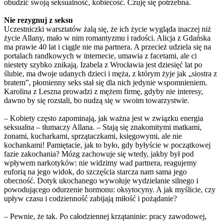
obudzić swoją seksualność, kobiecość. Czuję się potrzebna.
Nie rezygnuj z seksu
Uczestniczki warsztatów żalą się, że ich życie wygląda inaczej niż
życie Allany, mało w nim romantyzmu i radości. Alicja z Gdańska
ma prawie 40 lat i ciągle nie ma partnera. A przecież udziela się na
portalach randkowych w internecie, umawia z facetami, ale ci
niestety szybko znikają. Izabela z Wrocławia jest dziesięć lat po
ślubie, ma dwoje udanych dzieci i męża, z którym żyje jak „siostra z
bratem”, płomienny seks stał się dla nich jedynie wspomnieniem.
Karolina z Leszna prowadzi z mężem firmę, gdyby nie interesy,
dawno by się rozstali, bo nudzą się w swoim towarzystwie.
– Kobiety często zapominają, jak ważna jest w związku energia
seksualna – tłumaczy Allana. – Stają się znakomitymi matkami,
żonami, kucharkami, sprzątaczkami, księgowymi, ale nie
kochankami! Pamiętacie, jak to było, gdy byłyście w początkowej
fazie zakochania? Mózg zachowuje się wtedy, jakby był pod
wpływem narkotyków: nie widzimy wad partnera, reagujemy
euforią na jego widok, do szczęścia starcza nam sama jego
obecność. Dotyk ukochanego wywołuje wydzielanie silnego i
powodującego odurzenie hormonu: oksytocyny. A jak myślicie, czy
upływ czasu i codzienność zabijają miłość i pożądanie?
– Pewnie, że tak. Po całodziennej krzątaninie: pracy zawodowej,