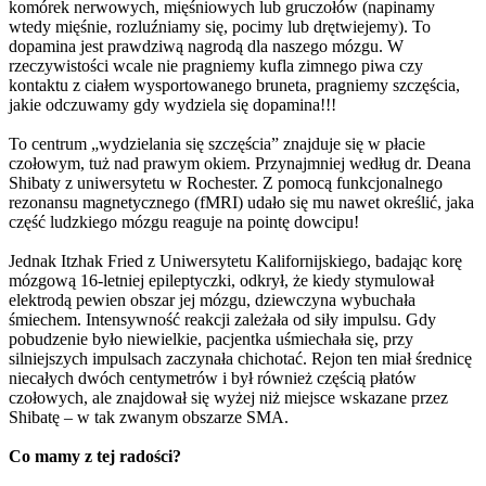
komórek nerwowych, mięśniowych lub gruczołów (napinamy
wtedy mięśnie, rozluźniamy się, pocimy lub drętwiejemy). To
dopamina jest prawdziwą nagrodą dla naszego mózgu. W
rzeczywistości wcale nie pragniemy kufla zimnego piwa czy
kontaktu z ciałem wysportowanego bruneta, pragniemy szczęścia,
jakie odczuwamy gdy wydziela się dopamina!!!
To centrum „wydzielania się szczęścia” znajduje się w płacie
czołowym, tuż nad prawym okiem. Przynajmniej według dr. Deana
Shibaty z uniwersytetu w Rochester. Z pomocą funkcjonalnego
rezonansu magnetycznego (fMRI) udało się mu nawet określić, jaka
część ludzkiego mózgu reaguje na pointę dowcipu!
Jednak Itzhak Fried z Uniwersytetu Kalifornijskiego, badając korę
mózgową 16-letniej epileptyczki, odkrył, że kiedy stymulował
elektrodą pewien obszar jej mózgu, dziewczyna wybuchała
śmiechem. Intensywność reakcji zależała od siły impulsu. Gdy
pobudzenie było niewielkie, pacjentka uśmiechała się, przy
silniejszych impulsach zaczynała chichotać. Rejon ten miał średnicę
niecałych dwóch centymetrów i był również częścią płatów
czołowych, ale znajdował się wyżej niż miejsce wskazane przez
Shibatę – w tak zwanym obszarze SMA.
Co mamy z tej radości?