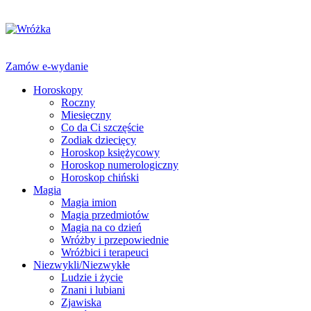
Zamów e-wydanie
Horoskopy
Roczny
Miesięczny
Co da Ci szczęście
Zodiak dziecięcy
Horoskop księżycowy
Horoskop numerologiczny
Horoskop chiński
Magia
Magia imion
Magia przedmiotów
Magia na co dzień
Wróżby i przepowiednie
Wróżbici i terapeuci
Niezwykli/Niezwykłe
Ludzie i życie
Znani i lubiani
Zjawiska