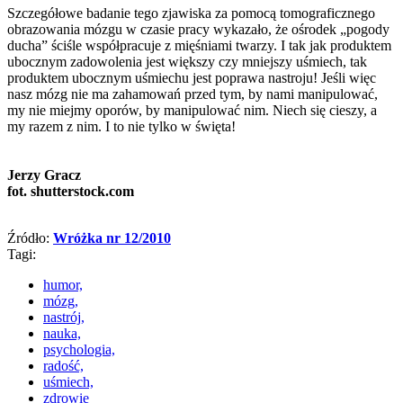
Szczegółowe badanie tego zjawiska za pomocą tomograficznego
obrazowania mózgu w czasie pracy wykazało, że ośrodek „pogody
ducha” ściśle współpracuje z mięśniami twarzy. I tak jak produktem
ubocznym zadowolenia jest większy czy mniejszy uśmiech, tak
produktem ubocznym uśmiechu jest poprawa nastroju! Jeśli więc
nasz mózg nie ma zahamowań przed tym, by nami manipulować,
my nie miejmy oporów, by manipulować nim. Niech się cieszy, a
my razem z nim. I to nie tylko w święta!
Jerzy Gracz
fot. shutterstock.com
Źródło:
Wróżka nr 12/2010
Tagi:
humor,
mózg,
nastrój,
nauka,
psychologia,
radość,
uśmiech,
zdrowie