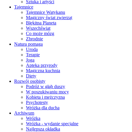
Sztuka i artyści
Tajemnice
Tajemnice Watykanu
Magiczny świat zwierząt
Błękitna Planeta
Wszechświat
Co może mózg
Zbrodnie
Natura pomaga
Uroda
Terapie
Joga
Apteka przyrody
Magiczna kuchnia
Diety
Rozwój osobisty
Podróż w głąb duszy
W poszukiwaniu mocy
Kobieta i mężczyzna
Psychotesty
Wróżka dla ducha
Archiwum
Wróżka
Wróżka - wydanie specjalne
Najlepsza okładka