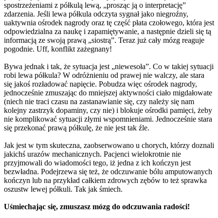
spostrzeżeniami z półkulą lewą, „prosząc ją o interpretację”
zdarzenia. Jeśli lewa półkula odczyta sygnał jako niegroźny,
uaktywnia ośrodek nagrody oraz tę część płata czołowego, która jest
odpowiedzialna za naukę i zapamiętywanie, a następnie dzieli się tą
informacją ze swoją prawą „siostrą”. Teraz już cały mózg reaguje
pogodnie. Uff, konflikt zażegnany!
Bywa jednak i tak, że sytuacja jest „niewesoła”. Co w takiej sytuacji
robi lewa półkula? W odróżnieniu od prawej nie walczy, ale stara
się jakoś rozładować napięcie. Pobudza więc ośrodek nagrody,
jednocześnie zmuszając do mniejszej aktywności ciało migdałowate
(niech nie traci czasu na zastanawianie się, czy należy się nam
kolejny zastrzyk dopaminy, czy nie) i blokuje ośrodki pamięci, żeby
nie komplikować sytuacji złymi wspomnieniami. Jednocześnie stara
się przekonać prawą półkulę, że nie jest tak źle.
Jak jest w tym skuteczna, zaobserwowano u chorych, którzy doznali
jakichś urazów mechanicznych. Pacjenci wielokrotnie nie
przyjmowali do wiadomości tego, iż jedna z ich kończyn jest
bezwładna. Podejrzewa się też, że odczuwanie bólu amputowanych
kończyn lub na przykład całkiem zdrowych zębów to też sprawka
oszustw lewej półkuli. Tak jak śmiech.
Uśmiechając się, zmuszasz mózg do odczuwania radości!