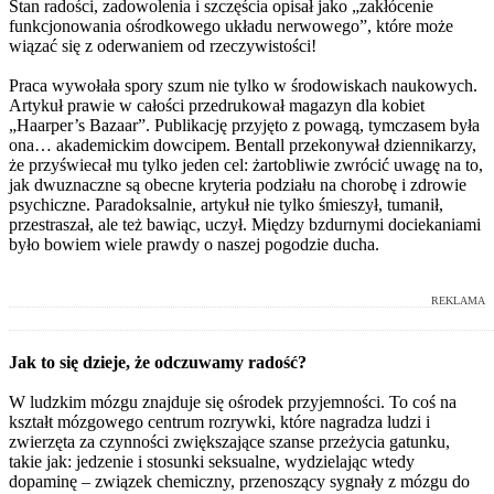
Stan radości, zadowolenia i szczęścia opisał jako „zakłócenie
funkcjonowania ośrodkowego układu nerwowego”, które może
wiązać się z oderwaniem od rzeczywistości!
Praca wywołała spory szum nie tylko w środowiskach naukowych.
Artykuł prawie w całości przedrukował magazyn dla kobiet
„Haarper’s Bazaar”. Publikację przyjęto z powagą, tymczasem była
ona… akademickim dowcipem. Bentall przekonywał dziennikarzy,
że przyświecał mu tylko jeden cel: żartobliwie zwrócić uwagę na to,
jak dwuznaczne są obecne kryteria podziału na chorobę i zdrowie
psychiczne. Paradoksalnie, artykuł nie tylko śmieszył, tumanił,
przestraszał, ale też bawiąc, uczył. Między bzdurnymi dociekaniami
było bowiem wiele prawdy o naszej pogodzie ducha.
REKLAMA
Jak to się dzieje, że odczuwamy radość?
W ludzkim mózgu znajduje się ośrodek przyjemności. To coś na
kształt mózgowego centrum rozrywki, które nagradza ludzi i
zwierzęta za czynności zwiększające szanse przeżycia gatunku,
takie jak: jedzenie i stosunki seksualne, wydzielając wtedy
dopaminę – związek chemiczny, przenoszący sygnały z mózgu do