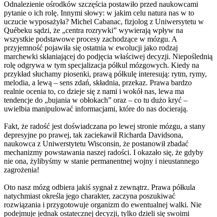
Odnalezienie ośrodków szczęścia postawiło przed naukowcami
pytanie o ich rolę. Innymi słowy: w jakim celu natura nas w to
uczucie wyposażyła? Michel Cabanac, fizjolog z Uniwersytetu w
Québeku sądzi, że „centra rozrywki” wywierają wpływ na
wszystkie podstawowe procesy zachodzące w mózgu. A
przyjemność pojawiła się ostatnia w ewolucji jako rodzaj
marchewki skłaniającej do podjęcia właściwej decyzji. Niepoślednią
rolę odgrywa w tym specjalizacja półkul mózgowych. Kiedy na
przykład słuchamy piosenki, prawą półkulę interesują: rytm, rymy,
melodia, a lewą – sens zdań, składnia, przekaz. Prawa bardzo
realnie ocenia to, co dzieje się z nami i wokół nas, lewa ma
tendencje do „bujania w obłokach” oraz – co tu dużo kryć –
uwielbia manipulować informacjami, które do nas docierają.
Fakt, że radość jest doświadczana po lewej stronie mózgu, a stany
depresyjne po prawej, tak zaciekawił Richarda Davidsona,
naukowca z Uniwerstytetu Wisconsin, że postanowił zbadać
mechanizmy powstawania naszej radości. I okazało się, że gdyby
nie ona, żylibyśmy w stanie permanentnej wojny i nieustannego
zagrożenia!
Oto nasz mózg odbiera jakiś sygnał z zewnątrz. Prawa półkula
natychmiast określa jego charakter, zaczyna poszukiwać
rozwiązania i przygotowuje organizm do ewentualnej walki. Nie
podejmuje jednak ostatecznej decyzji, tylko dzieli się swoimi