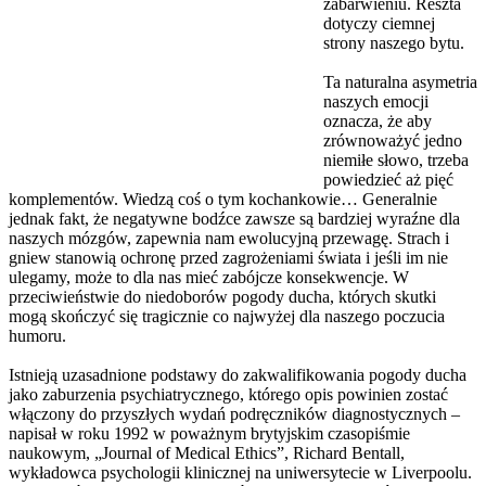
zabarwieniu. Reszta
dotyczy ciemnej
strony naszego bytu.
Ta naturalna asymetria
naszych emocji
oznacza, że aby
zrównoważyć jedno
niemiłe słowo, trzeba
powiedzieć aż pięć
komplementów. Wiedzą coś o tym kochankowie… Generalnie
jednak fakt, że negatywne bodźce zawsze są bardziej wyraźne dla
naszych mózgów, zapewnia nam ewolucyjną przewagę. Strach i
gniew stanowią ochronę przed zagrożeniami świata i jeśli im nie
ulegamy, może to dla nas mieć zabójcze konsekwencje. W
przeciwieństwie do niedoborów pogody ducha, których skutki
mogą skończyć się tragicznie co najwyżej dla naszego poczucia
humoru.
Istnieją uzasadnione podstawy do zakwalifikowania pogody ducha
jako zaburzenia psychiatrycznego, którego opis powinien zostać
włączony do przyszłych wydań podręczników diagnostycznych –
napisał w roku 1992 w poważnym brytyjskim czasopiśmie
naukowym, „Journal of Medical Ethics”, Richard Bentall,
wykładowca psychologii klinicznej na uniwersytecie w Liverpoolu.