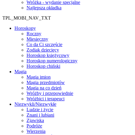
Wróżka - wydanie specjalne
Najlepsza okładka
TPL_MOBI_NAV_TXT
Horoskopy
Roczny
Miesięczny
Co da Ci szczęście
Zodiak dziecięcy
Horoskop księżycowy
Horoskop numerologiczny
Horoskop chiński
Magia
Magia imion
Magia przedmiotów
Magia na co dzień
Wróżby i przepowiednie
Wróżbici i terapeuci
Niezwykli/Niezwykłe
Ludzie i życie
Znani i lubiani
Zjawiska
Podróże
Wierzenia