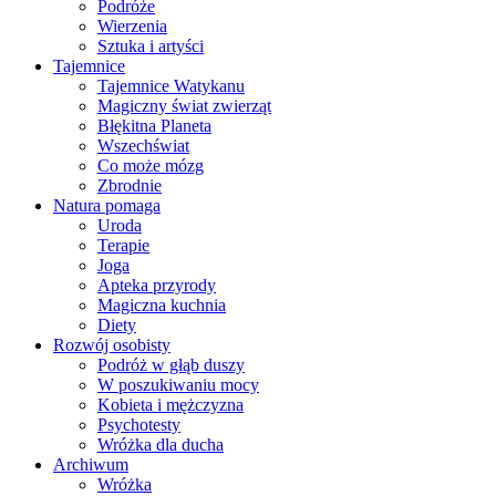
Podróże
Wierzenia
Sztuka i artyści
Tajemnice
Tajemnice Watykanu
Magiczny świat zwierząt
Błękitna Planeta
Wszechświat
Co może mózg
Zbrodnie
Natura pomaga
Uroda
Terapie
Joga
Apteka przyrody
Magiczna kuchnia
Diety
Rozwój osobisty
Podróż w głąb duszy
W poszukiwaniu mocy
Kobieta i mężczyzna
Psychotesty
Wróżka dla ducha
Archiwum
Wróżka