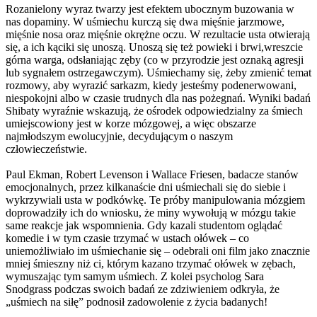
Rozanielony wyraz twarzy jest efektem ubocznym buzowania w
nas dopaminy. W uśmiechu kurczą się dwa mięśnie jarzmowe,
mięśnie nosa oraz mięśnie okrężne oczu. W rezultacie usta otwierają
się, a ich kąciki się unoszą. Unoszą się też powieki i brwi,wreszcie
górna warga, odsłaniając zęby (co w przyrodzie jest oznaką agresji
lub sygnałem ostrzegawczym). Uśmiechamy się, żeby zmienić temat
rozmowy, aby wyrazić sarkazm, kiedy jesteśmy podenerwowani,
niespokojni albo w czasie trudnych dla nas pożegnań. Wyniki badań
Shibaty wyraźnie wskazują, że ośrodek odpowiedzialny za śmiech
umiejscowiony jest w korze mózgowej, a więc obszarze
najmłodszym ewolucyjnie, decydującym o naszym
człowieczeństwie.
Paul Ekman, Robert Levenson i Wallace Friesen, badacze stanów
emocjonalnych, przez kilkanaście dni uśmiechali się do siebie i
wykrzywiali usta w podkówkę. Te próby manipulowania mózgiem
doprowadziły ich do wniosku, że miny wywołują w mózgu takie
same reakcje jak wspomnienia. Gdy kazali studentom oglądać
komedie i w tym czasie trzymać w ustach ołówek – co
uniemożliwiało im uśmiechanie się – odebrali oni film jako znacznie
mniej śmieszny niż ci, którym kazano trzymać ołówek w zębach,
wymuszając tym samym uśmiech. Z kolei psycholog Sara
Snodgrass podczas swoich badań ze zdziwieniem odkryła, że
„uśmiech na siłę” podnosił zadowolenie z życia badanych!