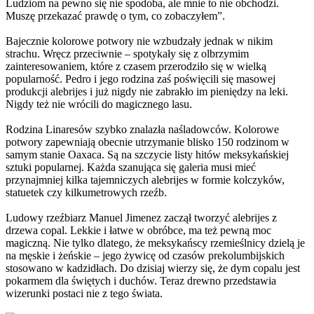
Ludziom na pewno się nie spodoba, ale mnie to nie obchodzi.
Muszę przekazać prawdę o tym, co zobaczyłem”.
Bajecznie kolorowe potwory nie wzbudzały jednak w nikim
strachu. Wręcz przeciwnie – spotykały się z olbrzymim
zainteresowaniem, które z czasem przerodziło się w wielką
popularność. Pedro i jego rodzina zaś poświęcili się masowej
produkcji alebrijes i już nigdy nie zabrakło im pieniędzy na leki.
Nigdy też nie wrócili do magicznego lasu.
Rodzina Linaresów szybko znalazła naśladowców. Kolorowe
potwory zapewniają obecnie utrzymanie blisko 150 rodzinom w
samym stanie Oaxaca. Są na szczycie listy hitów meksykańskiej
sztuki popularnej. Każda szanująca się galeria musi mieć
przynajmniej kilka tajemniczych alebrijes w formie kolczyków,
statuetek czy kilkumetrowych rzeźb.
Ludowy rzeźbiarz Manuel Jimenez zaczął tworzyć alebrijes z
drzewa copal. Lekkie i łatwe w obróbce, ma też pewną moc
magiczną. Nie tylko dlatego, że meksykańscy rzemieślnicy dzielą je
na męskie i żeńskie – jego żywicę od czasów prekolumbijskich
stosowano w kadzidłach. Do dzisiaj wierzy się, że dym copalu jest
pokarmem dla świętych i duchów. Teraz drewno przedstawia
wizerunki postaci nie z tego świata.