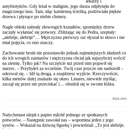
lekarzy i
antybiotyków. Gdy leżał w malignie, jego dusza odpłynęła do
magicznego lasu. Tam, idąc kamienną ścieżką, podziwiała piękne
drzewa i płynące po niebie chmury.
Nagle obłoki nabrały złowrogich kształtów, spomiędzy drzew
zaczęły wyłaniać się potwory. Zbliżając się do Pedra, szeptały:
„alebrije, alebrije”… Mężczyzna pierwszy raz słyszał to słowo i nie
miał pojęcia, co ono znaczy.
Zachowanie bestii nie pozostawiło jednak najmniejszych złudzeń co
do ich wrogich zamiarów i mężczyzna chciał jak najszybciej wrócić
na ziemię. Tylko jak? Na szczęście tuż przed nim pojawił się
starzec. – Przybyłeś za wcześnie. Twój czas jeszcze nie nadszedł –
odezwał się. – Idź tą drogą, a znajdziesz wyjście. Rzeczywiście,
kilka metrów dalej znalazło się okno. Linares, niewiele myśląc,
zaczął się przez nie przeciskać i… obudził się w swoim łóżku.
REKLAMA
Natychmiast ulepił z papier mâché jednego ze spotkanych
potworów. – Następnie zawołał nas – wspomina jeden z jego
synów. – Wskazał na dziwną figurkę i powiedział: „To jest alebrije.