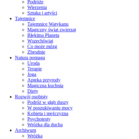
Podróże
Wierzenia
Sztuka i artyści
Tajemnice
Tajemnice Watykanu
Magiczny świat zwierząt
Błękitna Planeta
Wszechświat
Co może mózg
Zbrodnie
Natura pomaga
Uroda
Terapie
Joga
Apteka przyrody
Magiczna kuchnia
Diety
Rozwój osobisty
Podróż w głąb duszy
W poszukiwaniu mocy
Kobieta i mężczyzna
Psychotesty
Wróżka dla ducha
Archiwum
Wróżka