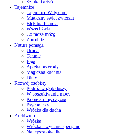
Sztuka i artyści
Tajemnice
Tajemnice Watykanu
Magiczny świat zwierząt
Błękitna Planeta
Wszechświat
Co może mózg
Zbrodnie
Natura pomaga
Uroda
Terapie
Joga
Apteka przyrody
Magiczna kuchnia
Diety
Rozwój osobisty
Podróż w głąb duszy
W poszukiwaniu mocy
Kobieta i mężczyzna
Psychotesty
Wróżka dla ducha
Archiwum
Wróżka
Wróżka - wydanie specjalne
Najlepsza okładka