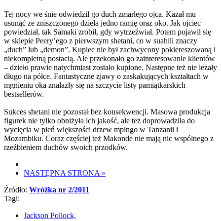
Tej nocy we śnie odwiedził go duch zmarłego ojca. Kazał mu
usunąć ze zniszczonego dzieła jedno ramię oraz oko. Jak ojciec
powiedział, tak Samaki zrobił, gdy wytrzeźwiał. Potem pojawił się
w sklepie Peery’ego z pierwszym shetani, co w suahili znaczy
„duch” lub „demon”. Kupiec nie był zachwycony pokiereszowaną i
niekompletną postacią. Ale przekonało go zainteresowanie klientów
– dzieło prawie natychmiast zostało kupione. Następne też nie leżały
długo na półce. Fantastyczne zjawy o zaskakujących kształtach w
mgnieniu oka znalazły się na szczycie listy pamiątkarskich
bestsellerów.
Sukces shetani nie pozostał bez konsekwencji. Masowa produkcja
figurek nie tylko obniżyła ich jakość, ale też doprowadziła do
wycięcia w pień większości drzew mpingo w Tanzanii i
Mozambiku. Coraz częściej też Makonde nie mają nic wspólnego z
rzeźbieniem duchów swoich przodków.
NASTĘPNA STRONA
»
Źródło:
Wróżka nr 2/2011
Tagi:
Jackson Pollock,