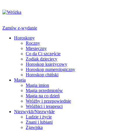
Zamów e-wydanie
Horoskopy
Roczny
Miesięczny
Co da Ci szczęście
Zodiak dziecięcy
Horoskop księżycowy
Horoskop numerologiczny
Horoskop chiński
Magia
Magia imion
Magia przedmiotów
Magia na co dzień
Wróżby i przepowiednie
Wróżbici i terapeuci
Niezwykli/Niezwykłe
Ludzie i życie
Znani i lubiani
Zjawiska