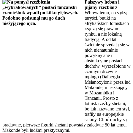
Fałszywy heban i
pijany rzeźbiarz
Wbrew temu, co sądzą
turyści, butiki na
afrykańskich lotniskach
rządzą się prawami
rynku, a nie lokalną
tradycją. A od lat
świetnie sprzedają się w
nich nienaturalnie
powykręcane i
abstrakcyjne postaci
duchów, wyrzeźbione w
czarnym drzewie
mpingo (Dalbergia
Melanoxyloni) przez lud
Makonde, mieszkający
w Mozambiku i
Tanzanii. Prosto z
lotnisk rzeźby shetani,
bo tak nazwano ten styl,
trafiły na europejskie
salony. Choć duchy są
pradawne, pierwsze figurki shetani powstały zaledwie 50 lat temu.
Makonde byli ludźmi praktycznymi.