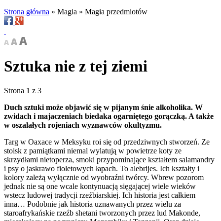
Strona główna
»
Magia
»
Magia przedmiotów
Sztuka nie z tej ziemi
Strona 1 z 3
Duch sztuki może objawić się w pijanym śnie alkoholika. W
zwidach i majaczeniach biedaka ogarniętego gorączką. A także
w oszalałych rojeniach wyznawców okultyzmu.
Targ w Oaxace w Meksyku roi się od przedziwnych stworzeń. Ze
stoisk z pamiątkami niemal wylatują w powietrze koty ze
skrzydłami nietoperza, smoki przypominające kształtem salamandry
i psy o jaskrawo fioletowych łapach. To alebrijes. Ich kształty i
kolory zależą wyłącznie od wyobraźni twórcy. Wbrew pozorom
jednak nie są one wcale kontynuacją sięgającej wiele wieków
wstecz ludowej tradycji rzeźbiarskiej. Ich historia jest całkiem
inna… Podobnie jak historia uznawanych przez wielu za
staroafrykańskie rzeźb shetani tworzonych przez lud Makonde,