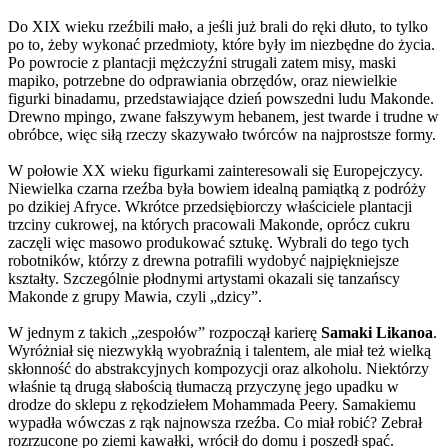
Do XIX wieku rzeźbili mało, a jeśli już brali do ręki dłuto, to tylko
po to, żeby wykonać przedmioty, które były im niezbędne do życia.
Po powrocie z plantacji mężczyźni strugali zatem misy, maski
mapiko, potrzebne do odprawiania obrzędów, oraz niewielkie
figurki binadamu, przedstawiające dzień powszedni ludu Makonde.
Drewno mpingo, zwane fałszywym hebanem, jest twarde i trudne w
obróbce, więc siłą rzeczy skazywało twórców na najprostsze formy.
W połowie XX wieku figurkami zainteresowali się Europejczycy.
Niewielka czarna rzeźba była bowiem idealną pamiątką z podróży
po dzikiej Afryce. Wkrótce przedsiębiorczy właściciele plantacji
trzciny cukrowej, na których pracowali Makonde, oprócz cukru
zaczęli więc masowo produkować sztukę. Wybrali do tego tych
robotników, którzy z drewna potrafili wydobyć najpiękniejsze
kształty. Szczególnie płodnymi artystami okazali się tanzańscy
Makonde z grupy Mawia, czyli „dzicy”.
W jednym z takich „zespołów” rozpoczął karierę
Samaki Likanoa
.
Wyróżniał się niezwykłą wyobraźnią i talentem, ale miał też wielką
skłonność do abstrakcyjnych kompozycji oraz alkoholu. Niektórzy
właśnie tą drugą słabością tłumaczą przyczynę jego upadku w
drodze do sklepu z rękodziełem Mohammada Peery. Samakiemu
wypadła wówczas z rąk najnowsza rzeźba. Co miał robić? Zebrał
rozrzucone po ziemi kawałki, wrócił do domu i poszedł spać.