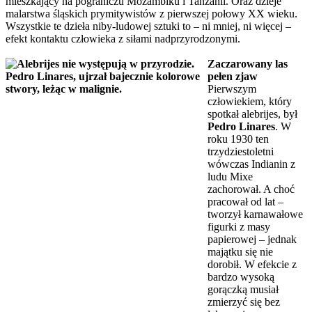
mieszkający na pograniczu Mozambiku i Tanzanii. Oraz dzieje
malarstwa śląskich prymitywistów z pierwszej połowy XX wieku.
Wszystkie te dzieła niby-ludowej sztuki to – ni mniej, ni więcej –
efekt kontaktu człowieka z siłami nadprzyrodzonymi.
Zaczarowany las
pełen zjaw
Pierwszym
człowiekiem, który
spotkał alebrijes, był
Pedro Linares
. W
roku 1930 ten
trzydziestoletni
wówczas Indianin z
ludu Mixe
zachorował. A choć
pracował od lat –
tworzył karnawałowe
figurki z masy
papierowej – jednak
majątku się nie
dorobił. W efekcie z
bardzo wysoką
gorączką musiał
zmierzyć się bez