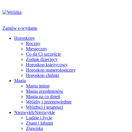
Zamów e-wydanie
Horoskopy
Roczny
Miesięczny
Co da Ci szczęście
Zodiak dziecięcy
Horoskop księżycowy
Horoskop numerologiczny
Horoskop chiński
Magia
Magia imion
Magia przedmiotów
Magia na co dzień
Wróżby i przepowiednie
Wróżbici i terapeuci
Niezwykli/Niezwykłe
Ludzie i życie
Znani i lubiani
Zjawiska