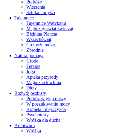
Podróże
Wierzenia
Sztuka i artyści
Tajemnice
Tajemnice Watykanu
Magiczny świat zwierząt
Błękitna Planeta
Wszechświat
Co może mózg
Zbrodnie
Natura pomaga
Uroda
Terapie
Joga
Apteka przyrody
Magiczna kuchnia
Diety
Rozwój osobisty
Podróż w głąb duszy
W poszukiwaniu mocy
Kobieta i mężczyzna
Psychotesty
Wróżka dla ducha
Archiwum
Wróżka