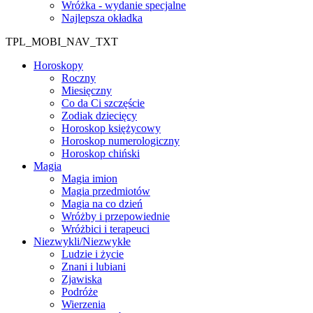
Wróżka - wydanie specjalne
Najlepsza okładka
TPL_MOBI_NAV_TXT
Horoskopy
Roczny
Miesięczny
Co da Ci szczęście
Zodiak dziecięcy
Horoskop księżycowy
Horoskop numerologiczny
Horoskop chiński
Magia
Magia imion
Magia przedmiotów
Magia na co dzień
Wróżby i przepowiednie
Wróżbici i terapeuci
Niezwykli/Niezwykłe
Ludzie i życie
Znani i lubiani
Zjawiska
Podróże
Wierzenia