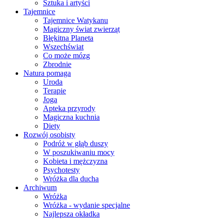
Sztuka i artyści
Tajemnice
Tajemnice Watykanu
Magiczny świat zwierząt
Błękitna Planeta
Wszechświat
Co może mózg
Zbrodnie
Natura pomaga
Uroda
Terapie
Joga
Apteka przyrody
Magiczna kuchnia
Diety
Rozwój osobisty
Podróż w głąb duszy
W poszukiwaniu mocy
Kobieta i mężczyzna
Psychotesty
Wróżka dla ducha
Archiwum
Wróżka
Wróżka - wydanie specjalne
Najlepsza okładka