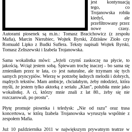
jest kontynuacją
tego, co
Trojanowska robiła
kiedyś, ale
przefiltrowany przez
nowe czasy.
Autorami piosenek są m.in.: Tomasz Bracichowicz (z zespołu
Mafia), Marcin Nierubiec, Wojtek Byrski, Zdzisław Zioło czy
Romuald Lipko z Budki Suflera. Teksty napisali Wojtek Byrski,
Tomasz Zeliszewski i Izabela Trojanowska.
Sama wokalistka mówi: „Jeżeli czymś zaskoczę na płycie, to
jakością. Wciąż jestem sobą. Śpiewam trochę inaczej - bo sama się
zmieniłam przez te lata, co jest naturalne, ale trzymam się tych
samych pryncypiów. Wierzę w potrzebę ładnych melodii i dobrych,
mądrych tekstów. Mam ambicje, chciałabym, żeby młodzież, która
myśli, że jestem tylko aktorką z serialu „Klan”, polubiła mnie jako
wokalistkę. A ci, którzy mnie znali z lat 80., żeby się nie
rozczarowali, po prostu”.
Płytę promuje piosenka i teledysk: „Nie od razu” oraz trasa
koncertowa, w którą Izabela Trojanowska wyruszyła wspólnie z
zespołem Mafia.
Już 10 października 2011 w największym prywatnym teatrze w