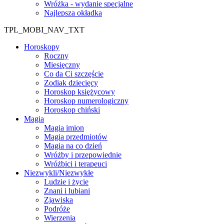
Wróżka - wydanie specjalne
Najlepsza okładka
TPL_MOBI_NAV_TXT
Horoskopy
Roczny
Miesięczny
Co da Ci szczęście
Zodiak dziecięcy
Horoskop księżycowy
Horoskop numerologiczny
Horoskop chiński
Magia
Magia imion
Magia przedmiotów
Magia na co dzień
Wróżby i przepowiednie
Wróżbici i terapeuci
Niezwykli/Niezwykłe
Ludzie i życie
Znani i lubiani
Zjawiska
Podróże
Wierzenia