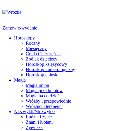
Zamów e-wydanie
Horoskopy
Roczny
Miesięczny
Co da Ci szczęście
Zodiak dziecięcy
Horoskop księżycowy
Horoskop numerologiczny
Horoskop chiński
Magia
Magia imion
Magia przedmiotów
Magia na co dzień
Wróżby i przepowiednie
Wróżbici i terapeuci
Niezwykli/Niezwykłe
Ludzie i życie
Znani i lubiani
Zjawiska