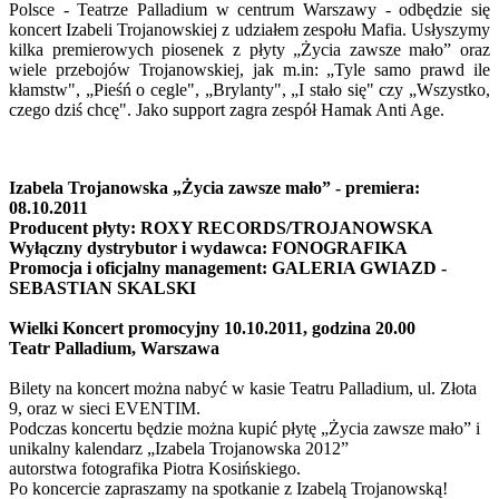
Polsce - Teatrze Palladium w centrum Warszawy - odbędzie się
koncert Izabeli Trojanowskiej z udziałem zespołu Mafia. Usłyszymy
kilka premierowych piosenek z płyty „Życia zawsze mało” oraz
wiele przebojów Trojanowskiej, jak m.in: „Tyle samo prawd ile
kłamstw", „Pieśń o cegle", „Brylanty", „I stało się" czy „Wszystko,
czego dziś chcę". Jako support zagra zespół Hamak Anti Age.
Izabela Trojanowska „Życia zawsze mało” - premiera:
08.10.2011
Producent płyty: ROXY RECORDS/TROJANOWSKA
Wyłączny dystrybutor i wydawca:
FONOGRAFIKA
Promocja i oficjalny management: GALERIA GWIAZD -
SEBASTIAN SKALSKI
Wielki Koncert promocyjny 10.10.2011, godzina 20.00
Teatr Palladium, Warszawa
Bilety na koncert można nabyć w kasie Teatru Palladium, ul. Złota
9, oraz w sieci EVENTIM.
Podczas koncertu będzie można kupić płytę „Życia zawsze mało” i
unikalny kalendarz „Izabela Trojanowska 2012”
autorstwa fotografika Piotra Kosińskiego.
Po koncercie zapraszamy na spotkanie z Izabelą Trojanowską!