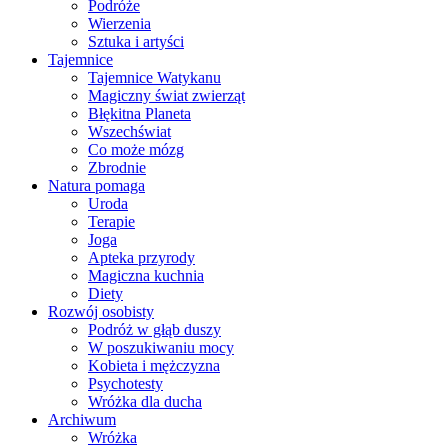
Podróże
Wierzenia
Sztuka i artyści
Tajemnice
Tajemnice Watykanu
Magiczny świat zwierząt
Błękitna Planeta
Wszechświat
Co może mózg
Zbrodnie
Natura pomaga
Uroda
Terapie
Joga
Apteka przyrody
Magiczna kuchnia
Diety
Rozwój osobisty
Podróż w głąb duszy
W poszukiwaniu mocy
Kobieta i mężczyzna
Psychotesty
Wróżka dla ducha
Archiwum
Wróżka