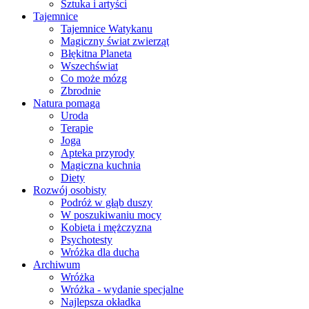
Sztuka i artyści
Tajemnice
Tajemnice Watykanu
Magiczny świat zwierząt
Błękitna Planeta
Wszechświat
Co może mózg
Zbrodnie
Natura pomaga
Uroda
Terapie
Joga
Apteka przyrody
Magiczna kuchnia
Diety
Rozwój osobisty
Podróż w głąb duszy
W poszukiwaniu mocy
Kobieta i mężczyzna
Psychotesty
Wróżka dla ducha
Archiwum
Wróżka
Wróżka - wydanie specjalne
Najlepsza okładka