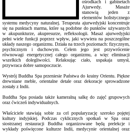
ośrodkach i gabinetach
Ajurwedy. Masaże
stanowią jeden z
elementów holistycznego
systemu medycyny naturalnej. Terapeuta ajurwedyjski koncentruje
się na punktach marma, które są podobne do punktów używanych
w akupunkturze, akupresurze, refleksologii. Masaż ajurwedyjski
pełni wiele funkcji poprzez wpływ, jaki wywiera na poszczególne
układy naszego organizmu. Działa na trzech poziomach: fizycznym,
psychicznym i duchowym. Celem jego jest przywrócenie
równowagi energetycznej całego organizmu, a więc eliminacji
wszelkich dolegliwości. Relaksując ciało, uspakaja umysł,
przywraca dobre samopoczucie.
Wystrój Buddha Spa przeniesie Państwa do krainy Orientu. Piękne
drewniane meble, orientalne detale oraz dekoracje sprowadzone
zostały z Indii.
Buddha Spa posiada także kameralną salkę do zajęć grupowych
oraz ćwiczeń indywidualnych.
Właściciele stawiają sobie za cel popularyzację szeroko pojętej
kultury indyjskiej. Podczas cyklicznych spotkań w Spa oraz
siostrzanej restauracji Buddha organizowane będą prelekcje i
wykłady poświęcone kulturze Indii, medycynie orientalnej oraz