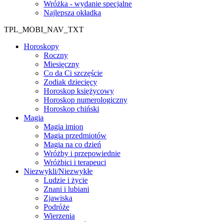
Wróżka - wydanie specjalne
Najlepsza okładka
TPL_MOBI_NAV_TXT
Horoskopy
Roczny
Miesięczny
Co da Ci szczęście
Zodiak dziecięcy
Horoskop księżycowy
Horoskop numerologiczny
Horoskop chiński
Magia
Magia imion
Magia przedmiotów
Magia na co dzień
Wróżby i przepowiednie
Wróżbici i terapeuci
Niezwykli/Niezwykłe
Ludzie i życie
Znani i lubiani
Zjawiska
Podróże
Wierzenia