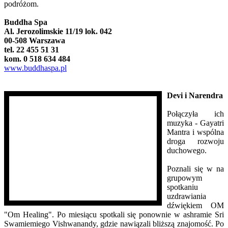
podróżom.
Buddha Spa
Al. Jerozolimskie 11/19 lok. 042
00-508 Warszawa
tel. 22 455 51 31
kom. 0 518 634 484
www.buddhaspa.pl
Devi i Narendra
Połączyła ich
muzyka - Gayatri
Mantra i wspólna
droga rozwoju
duchowego.
Poznali się w na
grupowym
spotkaniu
uzdrawiania
dźwiękiem OM
"Om Healing". Po miesiącu spotkali się ponownie w ashramie Sri
Swamiemiego Vishwanandy, gdzie nawiązali bliższą znajomość. Po