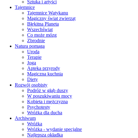
Sztuka i artyści
Tajemnice
Tajemnice Watykanu
Magiczny świat zwierząt
Błękitna Planeta
Wszechświat
Co może mózg
Zbrodnie
Natura pomaga
Uroda
Terapie
Joga
Apteka przyrody
Magiczna kuchnia
Diety
Rozwój osobisty
Podróż w głąb duszy
W poszukiwaniu mocy
Kobieta i mężczyzna
Psychotesty
Wróżka dla ducha
Archiwum
Wróżka
Wróżka - wydanie specjalne
Najlepsza okładka