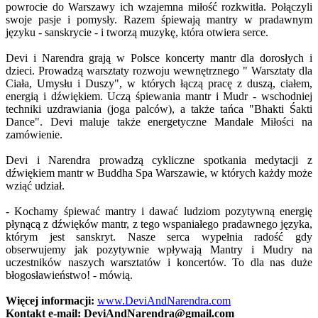
powrocie do Warszawy ich wzajemna miłość rozkwitła. Połączyli
swoje pasje i pomysły. Razem śpiewają mantry w pradawnym
języku - sanskrycie - i tworzą muzykę, która otwiera serce.
Devi i Narendra grają w Polsce koncerty mantr dla dorosłych i
dzieci. Prowadzą warsztaty rozwoju wewnętrznego " Warsztaty dla
Ciała, Umysłu i Duszy", w których łączą pracę z duszą, ciałem,
energią i dźwiękiem. Uczą śpiewania mantr i Mudr - wschodniej
techniki uzdrawiania (joga palców), a także tańca "Bhakti Śakti
Dance". Devi maluje także energetyczne Mandale Miłości na
zamówienie.
Devi i Narendra prowadzą cykliczne spotkania medytacji z
dźwiękiem mantr w Buddha Spa Warszawie, w których każdy może
wziąć udział.
- Kochamy śpiewać mantry i dawać ludziom pozytywną energię
płynącą z dźwięków mantr, z tego wspaniałego pradawnego języka,
którym jest sanskryt. Nasze serca wypełnia radość gdy
obserwujemy jak pozytywnie wpływają Mantry i Mudry na
uczestników naszych warsztatów i koncertów. To dla nas duże
błogosławieństwo! - mówią.
Więcej informacji:
www.DeviAndNarendra.com
Kontakt e-mail: DeviAndNarendra@gmail.com