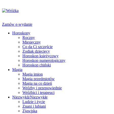
Zamów e-wydanie
Horoskopy
Roczny
Miesięczny
Co da Ci szczęście
Zodiak dziecięcy
Horoskop księżycowy
Horoskop numerologiczny
Horoskop chiński
Magia
Magia imion
Magia przedmiotów
Magia na co dzień
Wróżby i przepowiednie
Wróżbici i terapeuci
Niezwykli/Niezwykłe
Ludzie i życie
Znani i lubiani
Zjawiska