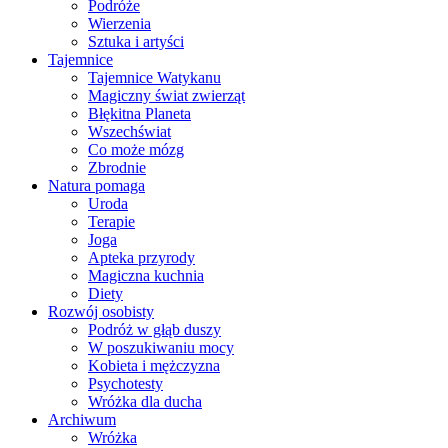
Podróże
Wierzenia
Sztuka i artyści
Tajemnice
Tajemnice Watykanu
Magiczny świat zwierząt
Błękitna Planeta
Wszechświat
Co może mózg
Zbrodnie
Natura pomaga
Uroda
Terapie
Joga
Apteka przyrody
Magiczna kuchnia
Diety
Rozwój osobisty
Podróż w głąb duszy
W poszukiwaniu mocy
Kobieta i mężczyzna
Psychotesty
Wróżka dla ducha
Archiwum
Wróżka