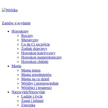
Zamów e-wydanie
Horoskopy
Roczny
Miesięczny
Co da Ci szczęście
Zodiak dziecięcy
Horoskop księżycowy
Horoskop numerologiczny
Horoskop chiński
Magia
Magia imion
Magia przedmiotów
Magia na co dzień
Wróżby i przepowiednie
Wróżbici i terapeuci
Niezwykli/Niezwykłe
Ludzie i życie
Znani i lubiani
Zjawiska