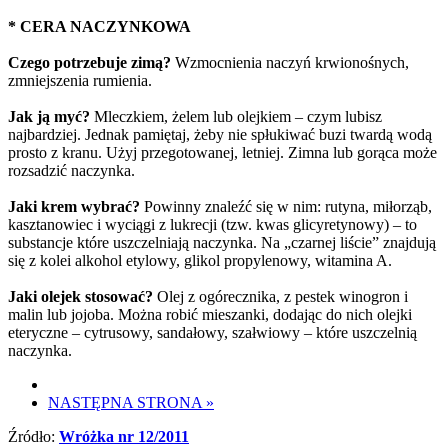
* CERA NACZYNKOWA
Czego potrzebuje zimą?
Wzmocnienia naczyń krwionośnych,
zmniejszenia rumienia.
Jak ją myć?
Mleczkiem, żelem lub olejkiem – czym lubisz
najbardziej. Jednak pamiętaj, żeby nie spłukiwać buzi twardą wodą
prosto z kranu. Użyj przegotowanej, letniej. Zimna lub gorąca może
rozsadzić naczynka.
Jaki krem wybrać?
Powinny znaleźć się w nim: rutyna, miłorząb,
kasztanowiec i wyciągi z lukrecji (tzw. kwas glicyretynowy) – to
substancje które uszczelniają naczynka. Na „czarnej liście” znajdują
się z kolei alkohol etylowy, glikol propylenowy, witamina A.
Jaki olejek stosować?
Olej z ogórecznika, z pestek winogron i
malin lub jojoba. Można robić mieszanki, dodając do nich olejki
eteryczne – cytrusowy, sandałowy, szałwiowy – które uszczelnią
naczynka.
NASTĘPNA STRONA
»
Źródło:
Wróżka nr 12/2011