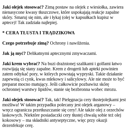
Jaki olejek stosować?
Zimą postaw na olejek z wiesiołka, zawiera
nienasycone kwasy tłuszczowe, które uspokajają reakcje zapalne
skóry. Smaruj się nim, ale i łykaj (olej w kapsułkach kupisz w
aptece)! Tak zadziała najlepiej.
* CERA TŁUSTA I TRĄDZIKOWA
Czego potrzebuje zimą?
Ochrony i nawilżenia.
Jak ją myć?
Delikatnymi aptecznymi zmywaczami.
Jaki krem wybrać?
Na buzi drażnionej szalikami i golfami łatwo
rozwijają się stany zapalne. Krem z drogerii lub apteki powinien
zatem odtykać pory, w których powstają wypryski. Takie działanie
zapewnią ci cynk, kwas mlekowy i salicylowy. Ale nie może to być
preparat mocno matujący. Jeśli całkowicie pozbawisz skórę
ochronnej warstwy lipidów, stanie się bezbronna wobec mrozu.
Jaki olejek stosować?
Tak, tak! Pielęgnacja cery tłustejolejkami jest
możliwa! W takim przypadku polecany jest olejek arganowy –
wręcz ogranicza przetłuszczanie się cery! Ale także olej z orzechów
laskowych. Niektóre posiadaczki cery tłustej chwalą sobie też olej
kokosowy – ma składniki antyseptyczne, więc przy okazji
dezenfekuje cerę.