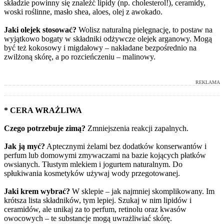
składzie powinny się znaleźć lipidy (np. cholesterol!), ceramidy,
woski roślinne, masło shea, aloes, olej z awokado.
Jaki olejek stosować?
Wolisz naturalną pielęgnację, to postaw na
wyjątkowo bogaty w składniki odżywcze olejek arganowy. Mogą
być też kokosowy i migdałowy – nakładane bezpośrednio na
zwilżoną skórę, a po rozcieńczeniu – malinowy.
REKLAMA
* CERA WRAŻLIWA
Czego potrzebuje zimą?
Zmniejszenia reakcji zapalnych.
Jak ją myć?
Aptecznymi żelami bez dodatków konserwantów i
perfum lub domowymi zmywaczami na bazie kojących płatków
owsianych. Tłustym mlekiem i jogurtem naturalnym. Do
spłukiwania kosmetyków używaj wody przegotowanej.
Jaki krem wybrać?
W sklepie – jak najmniej skomplikowany. Im
krótsza lista składników, tym lepiej. Szukaj w nim lipidów i
ceramidów, ale unikaj za to perfum, retinolu oraz kwasów
owocowych – te substancje mogą uwrażliwiać skórę.