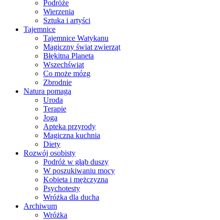
Podróże
Wierzenia
Sztuka i artyści
Tajemnice
Tajemnice Watykanu
Magiczny świat zwierząt
Błękitna Planeta
Wszechświat
Co może mózg
Zbrodnie
Natura pomaga
Uroda
Terapie
Joga
Apteka przyrody
Magiczna kuchnia
Diety
Rozwój osobisty
Podróż w głąb duszy
W poszukiwaniu mocy
Kobieta i mężczyzna
Psychotesty
Wróżka dla ducha
Archiwum
Wróżka