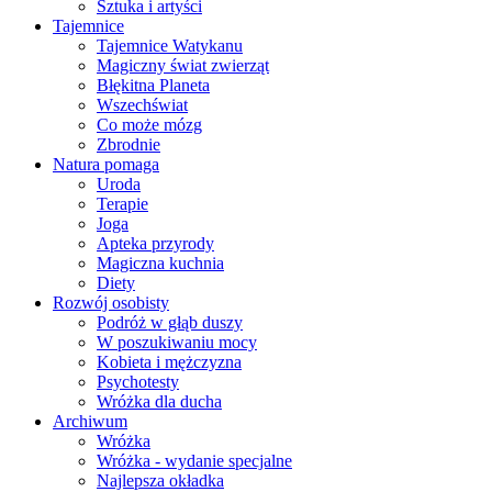
Sztuka i artyści
Tajemnice
Tajemnice Watykanu
Magiczny świat zwierząt
Błękitna Planeta
Wszechświat
Co może mózg
Zbrodnie
Natura pomaga
Uroda
Terapie
Joga
Apteka przyrody
Magiczna kuchnia
Diety
Rozwój osobisty
Podróż w głąb duszy
W poszukiwaniu mocy
Kobieta i mężczyzna
Psychotesty
Wróżka dla ducha
Archiwum
Wróżka
Wróżka - wydanie specjalne
Najlepsza okładka