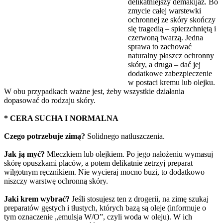
delikatniejszy demakijaż. Bo
zmycie całej warstewki
ochronnej ze skóry skończy
się tragedią – spierzchniętą i
czerwoną twarzą. Jedna
sprawa to zachować
naturalny płaszcz ochronny
skóry, a druga – dać jej
dodatkowe zabezpieczenie
w postaci kremu lub olejku.
W obu przypadkach ważne jest, żeby wszystkie działania
dopasować do rodzaju skóry.
* CERA SUCHA I NORMALNA
Czego potrzebuje zimą?
Solidnego natłuszczenia.
Jak ją myć?
Mleczkiem lub olejkiem. Po jego nałożeniu wymasuj
skórę opuszkami placów, a potem delikatnie zetrzyj preparat
wilgotnym ręcznikiem. Nie wycieraj mocno buzi, to dodatkowo
niszczy warstwę ochronną skóry.
Jaki krem wybrać?
Jeśli stosujesz ten z drogerii, na zimę szukaj
preparatów gęstych i tłustych, których bazą są oleje (informuje o
tym oznaczenie „emulsja W/O”, czyli woda w oleju). W ich