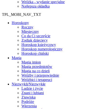
Wróżka - wydanie specjalne
Najlepsza okładka
TPL_MOBI_NAV_TXT
Horoskopy
Roczny
Miesięczny
Co da Ci szczęście
Zodiak dziecięcy
Horoskop księżycowy
Horoskop numerologiczny
Horoskop chiński
Magia
Magia imion
Magia przedmiotów
Magia na co dzień
Wróżby i przepowiednie
Wróżbici i terapeuci
Niezwykli/Niezwykłe
Ludzie i życie
Znani i lubiani
Zjawiska
Podróże
Wierzenia