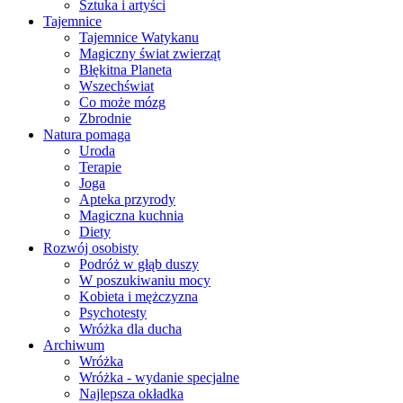
Sztuka i artyści
Tajemnice
Tajemnice Watykanu
Magiczny świat zwierząt
Błękitna Planeta
Wszechświat
Co może mózg
Zbrodnie
Natura pomaga
Uroda
Terapie
Joga
Apteka przyrody
Magiczna kuchnia
Diety
Rozwój osobisty
Podróż w głąb duszy
W poszukiwaniu mocy
Kobieta i mężczyzna
Psychotesty
Wróżka dla ducha
Archiwum
Wróżka
Wróżka - wydanie specjalne
Najlepsza okładka