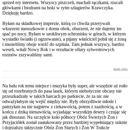
sprzed ery internetu. Wszyscy piszczeli, machali rączkami, rzucali
główkami i biodrami na boki w rytm szlagierów Krawczyka.
Dziękuję bardzo.
Byłam na składkowej imprezie, którą co chwila przerywali
wkurzeni staruszkowie z domu obok, oburzeni, że nie dajemy im
spać po nocy. Byłam w urokliwym schronisku w górach, w którym
wysiadło światło (i ogrzewanie), a pijany właściciel pobił się z żoną
i musieliśmy oboje wieźć do szpitala. Tam jednak wszyscy, bardzo
weseli, witali Nowy Rok i w rezultacie ofiary sylwestrowych
rozmów zszywaliśmy sami.
REKLAMA
Na balu rok temu miejsce i muzyka były super, ale wszędzie aż roiło
się od rozebranych do pasa lasek, którym niebotyczne obcasy nie
przeszkadzały w takich harcach po parkiecie, że za nic nie
odważyłabym się wejść między nie. Były obrzydliwie młode i
patrzyłam na nie najpierw z ciekawością, potem z zazdrością, a w
końcu z dziką nienawiścią, wyjadając wszystkim desery i czując się
jak dinozaur. Na szczęście koło północy Obóz Świeżych Żon i
Przyjaciółek został zaatakowany przez bardziej wypełniający suknie
i dojrzalszy taktycznie Obóz Żon Starych i Żon W Trakcie