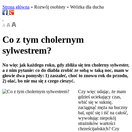
Strona główna
»
Rozwój osobisty
»
Wróżka dla ducha
Co z tym cholernym
sylwestrem?
No więc jak każdego roku, gdy zbliża się ten cholerny sylwester,
a z nim pytanie: co do diabła zrobić ze sobą w taką noc, mam w
głowie dwa pomysły: 1) zaszaleć, choć to znowu rok do przodu,
2) olać, bo nie ma się z czego cieszyć.
Czy więc udając, że mam
gdzieś uciekający czas,
wbić się w suknię,
zaciągnąć męża na huczny
bal, upić się i iść na całość,
wywołując niepokój
strażników wartości
chrześcijańskich? Czy