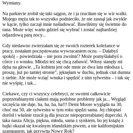
Wymiany.
Na parkiecie zrobił się taki sajgon, że i ja rzuciłam się w wir walki.
Mojego męża tak to wszystko podnieciło, że nie zasnął jak zwykle
w kącie, tylko zaczął mnie naśladować. Bawiliśmy się świetnie do
rana. Może więc warto gdzieś się wybrać i zostać najbardziej
odjazdową parą nocy...
Gdy niedawno zwierzałam się ze swoich rozterek koleżance w
pracy, zostałam poczęstowana wywracaniem oczu. – Dałabyś
spokój – powiedziała – nie pora zwolnić? Może pomyślałabyś o
córce i o wnuku. Młodzi też się chcą zabawić. Włosy stanęły mi
dęba na głowie. „Ta kobieta jest ode mnie ze dwa lata młodsza i,
proszę, już po tamtej stronie”, jęknęłam w duchu, jednak ciut dumna
z siebie. Ale może wziąć wnuka i spędzić z nim sylwestra – i tak się
nie wyśpię, i tak...
Ciekawe, czy ci wszyscy celebryci, ze swoimi całkowicie
poprzerabianymi ciałami mają podobne problemy jak ja... Wygląd
szczęścia nie daje, ha, ha, ha, ha!!! Demi Moore wygląda na 30,
choć ma 50, ale sylwestra w tym roku spędzi sama. Jej chłoptaś
dorósł i właśnie rzucił ją dla jeszcze niepoprzerabianej dupeczki. A
taka nasza Alicja, piękna, młoda, sama z synkiem, bo jej książę z
bajki okazał się kwaśnym irlandzkim piwem, a nie kalifornijskim
szampanem, jak przywita Nowy Rok?