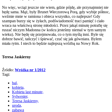
No więc, wciąż jeszcze nie wiem, gdzie pójdę, ale przynajmniej nie
będę sama. Mąż, były Brunet Wieczorową Porą, gdy wybije północ,
weźmie mnie w ramiona i obieca wszystko, co najlepsze! Gdy
szampan burzy się w żyłach, podświadomość traci pamięć i ciało
wraca na właściwą stronę młodości. Przez jakąś minutę potrafię się
ruszać niczym Madonna (w końcu jesteśmy niemal w tym samym
wieku). Nie będę się przejmowała, co o tym myślą inni. Byle się
dobrze bawić, tańczyć i śpiewać, czuć się jak gówniara. Bylem
miała rytm. I niech to będzie najlepszą wróżbą na Nowy Rok.
Teresa Jaskierny
Źródło:
Wróżka nr 1/2012
Tagi:
bal,
kobieta,
Kobieta last minute,
Sylwester,
Teresa Jaskierny,
uroda,
zabawa