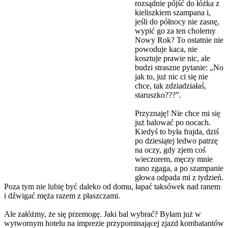
rozsądnie pójść do łóżka z
kieliszkiem szampana i,
jeśli do północy nie zasnę,
wypić go za ten cholerny
Nowy Rok? To ostatnie nie
powoduje kaca, nie
kosztuje prawie nic, ale
budzi straszne pytanie: „No
jak to, już nic ci się nie
chce, tak zdziadziałaś,
staruszko???”.
Przyznaję! Nie chce mi się
już balować po nocach.
Kiedyś to była frajda, dziś
po dziesiątej ledwo patrzę
na oczy, gdy zjem coś
wieczorem, męczy mnie
rano zgaga, a po szampanie
głowa odpada mi z tydzień.
Poza tym nie lubię być daleko od domu, łapać taksówek nad ranem
i dźwigać męża razem z płaszczami.
Ale załóżmy, że się przemogę. Jaki bal wybrać? Byłam już w
wytwornym hotelu na imprezie przypominającej zjazd kombatantów