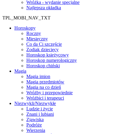
Wróżka - wydanie specjalne
Najlepsza okładka
TPL_MOBI_NAV_TXT
Horoskopy
Roczny
Miesięczny
Co da Ci szczęście
Zodiak dziecięcy
Horoskop księżycowy
Horoskop numerologiczny
Horoskop chiński
Magia
Magia imion
Magia przedmiotów
Magia na co dzień
Wróżby i przepowiednie
Wróżbici i terapeuci
Niezwykli/Niezwykłe
Ludzie i życie
Znani i lubiani
Zjawiska
Podróże
Wierzenia