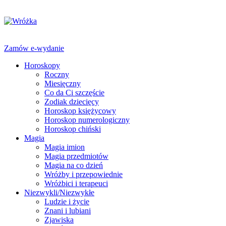
Zamów e-wydanie
Horoskopy
Roczny
Miesięczny
Co da Ci szczęście
Zodiak dziecięcy
Horoskop księżycowy
Horoskop numerologiczny
Horoskop chiński
Magia
Magia imion
Magia przedmiotów
Magia na co dzień
Wróżby i przepowiednie
Wróżbici i terapeuci
Niezwykli/Niezwykłe
Ludzie i życie
Znani i lubiani
Zjawiska