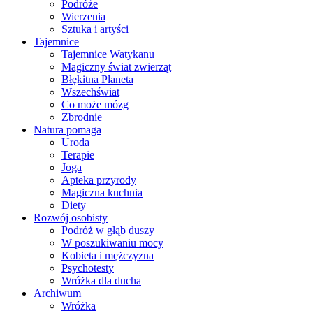
Podróże
Wierzenia
Sztuka i artyści
Tajemnice
Tajemnice Watykanu
Magiczny świat zwierząt
Błękitna Planeta
Wszechświat
Co może mózg
Zbrodnie
Natura pomaga
Uroda
Terapie
Joga
Apteka przyrody
Magiczna kuchnia
Diety
Rozwój osobisty
Podróż w głąb duszy
W poszukiwaniu mocy
Kobieta i mężczyzna
Psychotesty
Wróżka dla ducha
Archiwum
Wróżka