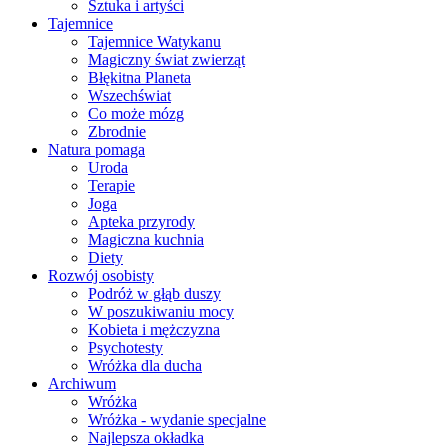
Sztuka i artyści
Tajemnice
Tajemnice Watykanu
Magiczny świat zwierząt
Błękitna Planeta
Wszechświat
Co może mózg
Zbrodnie
Natura pomaga
Uroda
Terapie
Joga
Apteka przyrody
Magiczna kuchnia
Diety
Rozwój osobisty
Podróż w głąb duszy
W poszukiwaniu mocy
Kobieta i mężczyzna
Psychotesty
Wróżka dla ducha
Archiwum
Wróżka
Wróżka - wydanie specjalne
Najlepsza okładka