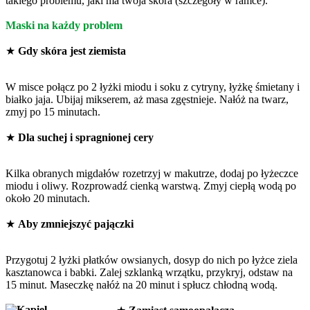
takiego problemu, jaki ma twoja skóra (szczegóły w ramce).
Maski na każdy problem
★
Gdy skóra jest ziemista
W misce połącz po 2 łyżki miodu i soku z cytryny, łyżkę śmietany i
białko jaja. Ubijaj mikserem, aż masa zgęstnieje. Nałóż na twarz,
zmyj po 15 minutach.
★
Dla suchej i spragnionej cery
Kilka obranych migdałów rozetrzyj w makutrze, dodaj po łyżeczce
miodu i oliwy. Rozprowadź cienką warstwą. Zmyj ciepłą wodą po
około 20 minutach.
★
Aby zmniejszyć pajączki
Przygotuj 2 łyżki płatków owsianych, dosyp do nich po łyżce ziela
kasztanowca i babki. Zalej szklanką wrzątku, przykryj, odstaw na
15 minut. Maseczkę nałóż na 20 minut i spłucz chłodną wodą.