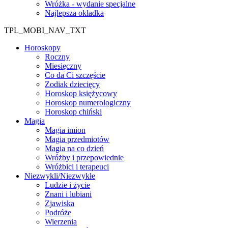
Wróżka - wydanie specjalne
Najlepsza okładka
TPL_MOBI_NAV_TXT
Horoskopy
Roczny
Miesięczny
Co da Ci szczęście
Zodiak dziecięcy
Horoskop księżycowy
Horoskop numerologiczny
Horoskop chiński
Magia
Magia imion
Magia przedmiotów
Magia na co dzień
Wróżby i przepowiednie
Wróżbici i terapeuci
Niezwykli/Niezwykłe
Ludzie i życie
Znani i lubiani
Zjawiska
Podróże
Wierzenia