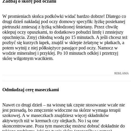
Zadbaj o skórę pod oczami
W promieniach słońca podkówki widać bardzo dobrze! Dlatego co
drugi dzień nakładaj pod oczy domowy specyfik: łyżkę posiekanej
pietruszki zmieszaj z łyżką schłodzonej śmietany. Przez chwilę
oklepuj oczy opuszkami, to dodatkowo pobudzi limfę i zmniejszy
opuchnięcia. Zmyj chłodną wodą po 15 minutach. A jeśli chcesz też
pozbyć się kurzych łapek, znajdź w sklepie żelatynę w płatkach, a
potem wytnij z niej półksiężyce pasujące pod oczy. Namocz w
wodzie mineralnej i przyklej. Po 10 minutach odklej i przetrzyj
skórę wilgotnym wacikiem.
REKLAMA
Odmładzaj cerę maseczkami
Nawet co drugi dzień – na wiosnę tak częste stosowanie wcale nie
jest przesadą, bo zmęczenie widoczne na skórze wymaga terapii
szokowej. A w maseczkach znajdziesz więcej składników
aktywnych niż w kremach czy olejkach. No i są one
skoncentrowane. Poza tym maseczkę możesz dobrać dokładnie do