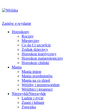
Zamów e-wydanie
Horoskopy
Roczny
Miesięczny
Co da Ci szczęście
Zodiak dziecięcy
Horoskop księżycowy
Horoskop numerologiczny
Horoskop chiński
Magia
Magia imion
Magia przedmiotów
Magia na co dzień
Wróżby i przepowiednie
Wróżbici i terapeuci
Niezwykli/Niezwykłe
Ludzie i życie
Znani i lubiani
Zjawiska