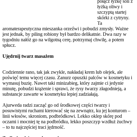
połącz łyżkę soli z
łyżką oliwy i
szczyptą startej
skórki z cytryny.
Ta
aromaterapeutyczna mieszanka orzeźwi i pobudzi zmysły. Ważne
jest jednak, by piling robiony był bardzo delikatnie. Dwa razy w
tygodniu nałóż go na wilgotną cerę, potrzymaj chwilę, a potem
spłucz.
Ujędrnij twarz masażem
Codziennie rano, tak jak zwykle, nakładaj krem lub olejek, ale
poświęć temu więcej czasu. Zanurz opuszki palców w kosmetyku i
wymasuj buzię. Nawet taki minizabieg, który zajmie ci jedynie
minutę, pobudzi krążenie i sprawi, że rysy twarzy złagodnieją, a
substancje zawarte w kosmetyku lepiej zadziałają.
Ajurweda radzi zacząć go od środkowej części twarzy i
posuwistymi ruchami kierować się na zewnątrz, ku jej konturom –
linii włosów, skroniom, podbródkowi. Lekko oklep skórę pod
oczami i mocniej tę na podbródku, lekko poszczyp wzdłuż żuchwy
– to tu najczęściej traci jędrność.