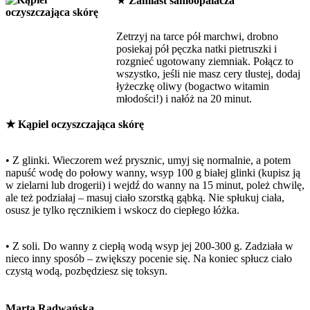
★
Zamiast samoopalacza
Zetrzyj na tarce pół marchwi, drobno
posiekaj pół pęczka natki pietruszki i
rozgnieć ugotowany ziemniak. Połącz to
wszystko, jeśli nie masz cery tłustej, dodaj
łyżeczkę oliwy (bogactwo witamin
młodości!) i nałóż na 20 minut.
★ Kąpiel oczyszczająca skórę
• Z glinki. Wieczorem weź prysznic, umyj się normalnie, a potem
napuść wodę do połowy wanny, wsyp 100 g białej glinki (kupisz ją
w zielarni lub drogerii) i wejdź do wanny na 15 minut, poleż chwilę,
ale też podziałaj – masuj ciało szorstką gąbką. Nie spłukuj ciała,
osusz je tylko ręcznikiem i wskocz do ciepłego łóżka.
• Z soli. Do wanny z ciepłą wodą wsyp jej 200-300 g. Zadziała w
nieco inny sposób – zwiększy pocenie się. Na koniec spłucz ciało
czystą wodą, pozbędziesz się toksyn.
Marta Radwańska