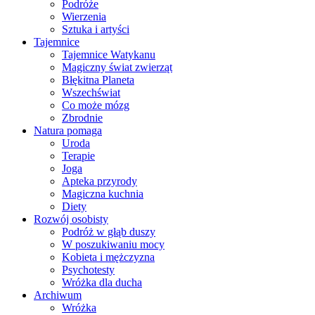
Podróże
Wierzenia
Sztuka i artyści
Tajemnice
Tajemnice Watykanu
Magiczny świat zwierząt
Błękitna Planeta
Wszechświat
Co może mózg
Zbrodnie
Natura pomaga
Uroda
Terapie
Joga
Apteka przyrody
Magiczna kuchnia
Diety
Rozwój osobisty
Podróż w głąb duszy
W poszukiwaniu mocy
Kobieta i mężczyzna
Psychotesty
Wróżka dla ducha
Archiwum
Wróżka