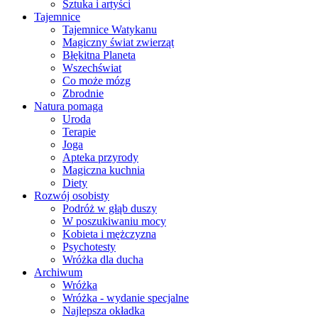
Sztuka i artyści
Tajemnice
Tajemnice Watykanu
Magiczny świat zwierząt
Błękitna Planeta
Wszechświat
Co może mózg
Zbrodnie
Natura pomaga
Uroda
Terapie
Joga
Apteka przyrody
Magiczna kuchnia
Diety
Rozwój osobisty
Podróż w głąb duszy
W poszukiwaniu mocy
Kobieta i mężczyzna
Psychotesty
Wróżka dla ducha
Archiwum
Wróżka
Wróżka - wydanie specjalne
Najlepsza okładka