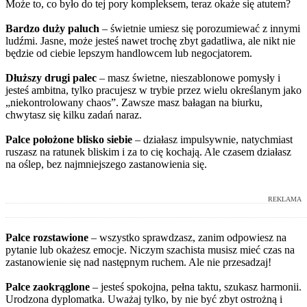
Może to, co było do tej pory kompleksem, teraz okaże się atutem?
Bardzo duży paluch
– świetnie umiesz się porozumiewać z innymi
ludźmi. Jasne, może jesteś nawet trochę zbyt gadatliwa, ale nikt nie
będzie od ciebie lepszym handlowcem lub negocjatorem.
Dłuższy drugi palec
– masz świetne, nieszablonowe pomysły i
jesteś ambitna, tylko pracujesz w trybie przez wielu określanym jako
„niekontrolowany chaos”. Zawsze masz bałagan na biurku,
chwytasz się kilku zadań naraz.
Palce położone blisko siebie
– działasz impulsywnie, natychmiast
ruszasz na ratunek bliskim i za to cię kochają. Ale czasem działasz
na oślep, bez najmniejszego zastanowienia się.
REKLAMA
Palce rozstawione
– wszystko sprawdzasz, zanim odpowiesz na
pytanie lub okażesz emocje. Niczym szachista musisz mieć czas na
zastanowienie się nad następnym ruchem. Ale nie przesadzaj!
Palce zaokrąglone
– jesteś spokojna, pełna taktu, szukasz harmonii.
Urodzona dyplomatka. Uważaj tylko, by nie być zbyt ostrożną i