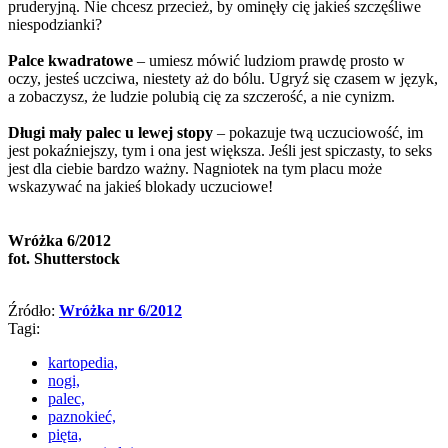
pruderyjną. Nie chcesz przecież, by ominęły cię jakieś szczęśliwe
niespodzianki?
Palce kwadratowe
– umiesz mówić ludziom prawdę prosto w
oczy, jesteś uczciwa, niestety aż do bólu. Ugryź się czasem w język,
a zobaczysz, że ludzie polubią cię za szczerość, a nie cynizm.
Długi mały palec u lewej stopy
– pokazuje twą uczuciowość, im
jest pokaźniejszy, tym i ona jest większa. Jeśli jest spiczasty, to seks
jest dla ciebie bardzo ważny. Nagniotek na tym placu może
wskazywać na jakieś blokady uczuciowe!
Wróżka 6/2012
fot. Shutterstock
Źródło:
Wróżka nr 6/2012
Tagi:
kartopedia,
nogi,
palec,
paznokieć,
pięta,