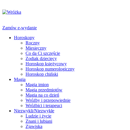
Zamów e-wydanie
Horoskopy
Roczny
Miesięczny
Co da Ci szczęście
Zodiak dziecięcy
Horoskop księżycowy
Horoskop numerologiczny
Horoskop chiński
Magia
Magia imion
Magia przedmiotów
Magia na co dzień
Wróżby i przepowiednie
Wróżbici i terapeuci
Niezwykli/Niezwykłe
Ludzie i życie
Znani i lubiani
Zjawiska