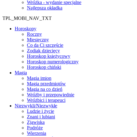
Wróżka - wydanie specjalne
Najlepsza okładka
TPL_MOBI_NAV_TXT
Horoskopy
Roczny
Miesięczny
Co da Ci szczęście
Zodiak dziecięcy
Horoskop księżycowy
Horoskop numerologiczny
Horoskop chiński
Magia
Magia imion
Magia przedmiotów
Magia na co dzień
Wróżby i przepowiednie
Wróżbici i terapeuci
Niezwykli/Niezwykłe
Ludzie i życie
Znani i lubiani
Zjawiska
Podróże
Wierzenia