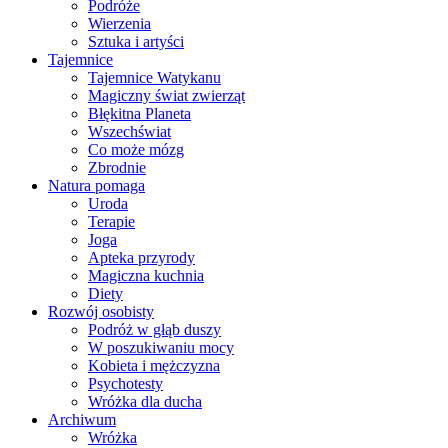
Podróże
Wierzenia
Sztuka i artyści
Tajemnice
Tajemnice Watykanu
Magiczny świat zwierząt
Błękitna Planeta
Wszechświat
Co może mózg
Zbrodnie
Natura pomaga
Uroda
Terapie
Joga
Apteka przyrody
Magiczna kuchnia
Diety
Rozwój osobisty
Podróż w głąb duszy
W poszukiwaniu mocy
Kobieta i mężczyzna
Psychotesty
Wróżka dla ducha
Archiwum
Wróżka