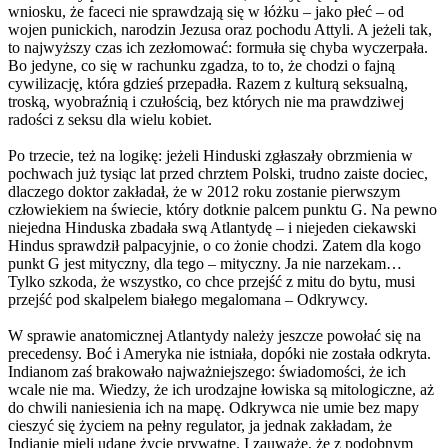
wniosku, że faceci nie sprawdzają się w łóżku – jako płeć – od
wojen punickich, narodzin Jezusa oraz pochodu Attyli. A jeżeli tak,
to najwyższy czas ich zezłomować: formuła się chyba wyczerpała.
Bo jedyne, co się w rachunku zgadza, to to, że chodzi o fajną
cywilizację, która gdzieś przepadła. Razem z kulturą seksualną,
troską, wyobraźnią i czułością, bez których nie ma prawdziwej
radości z seksu dla wielu kobiet.
Po trzecie, też na logikę: jeżeli Hinduski zgłaszały obrzmienia w
pochwach już tysiąc lat przed chrztem Polski, trudno zaiste dociec,
dlaczego doktor zakładał, że w 2012 roku zostanie pierwszym
człowiekiem na świecie, który dotknie palcem punktu G. Na pewno
niejedna Hinduska zbadała swą Atlantydę – i niejeden ciekawski
Hindus sprawdził palpacyjnie, o co żonie chodzi. Zatem dla kogo
punkt G jest mityczny, dla tego – mityczny. Ja nie narzekam…
Tylko szkoda, że wszystko, co chce przejść z mitu do bytu, musi
przejść pod skalpelem białego megalomana – Odkrywcy.
W sprawie anatomicznej Atlantydy należy jeszcze powołać się na
precedensy. Boć i Ameryka nie istniała, dopóki nie została odkryta.
Indianom zaś brakowało najważniejszego: świadomości, że ich
wcale nie ma. Wiedzy, że ich urodzajne łowiska są mitologiczne, aż
do chwili naniesienia ich na mapę. Odkrywca nie umie bez mapy
cieszyć się życiem na pełny regulator, ja jednak zakładam, że
Indianie mieli udane życie prywatne. I zauważę, że z podobnym