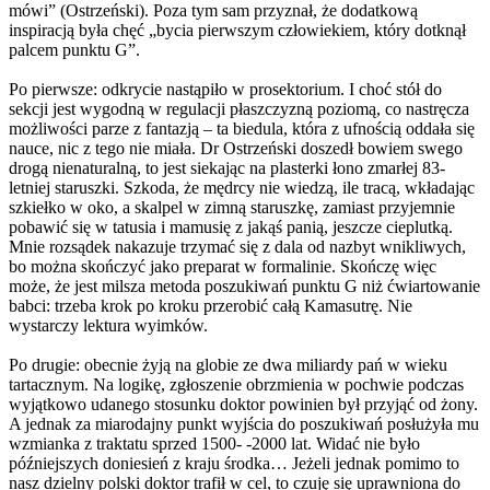
mówi” (Ostrzeński). Poza tym sam przyznał, że dodatkową
inspiracją była chęć „bycia pierwszym człowiekiem, który dotknął
palcem punktu G”.
Po pierwsze: odkrycie nastąpiło w prosektorium. I choć stół do
sekcji jest wygodną w regulacji płaszczyzną poziomą, co nastręcza
możliwości parze z fantazją – ta biedula, która z ufnością oddała się
nauce, nic z tego nie miała. Dr Ostrzeński doszedł bowiem swego
drogą nienaturalną, to jest siekając na plasterki łono zmarłej 83-
letniej staruszki. Szkoda, że mędrcy nie wiedzą, ile tracą, wkładając
szkiełko w oko, a skalpel w zimną staruszkę, zamiast przyjemnie
pobawić się w tatusia i mamusię z jakąś panią, jeszcze cieplutką.
Mnie rozsądek nakazuje trzymać się z dala od nazbyt wnikliwych,
bo można skończyć jako preparat w formalinie. Skończę więc
może, że jest milsza metoda poszukiwań punktu G niż ćwiartowanie
babci: trzeba krok po kroku przerobić całą Kamasutrę. Nie
wystarczy lektura wyimków.
Po drugie: obecnie żyją na globie ze dwa miliardy pań w wieku
tartacznym. Na logikę, zgłoszenie obrzmienia w pochwie podczas
wyjątkowo udanego stosunku doktor powinien był przyjąć od żony.
A jednak za miarodajny punkt wyjścia do poszukiwań posłużyła mu
wzmianka z traktatu sprzed 1500- -2000 lat. Widać nie było
późniejszych doniesień z kraju środka… Jeżeli jednak pomimo to
nasz dzielny polski doktor trafił w cel, to czuję się uprawniona do