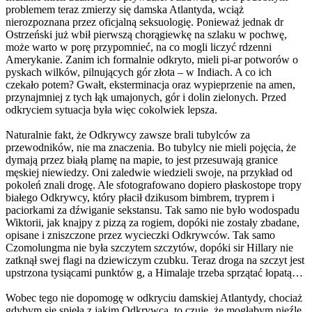
problemem teraz zmierzy się damska Atlantyda, wciąż
nierozpoznana przez oficjalną seksuologię. Ponieważ jednak dr
Ostrzeński już wbił pierwszą chorągiewkę na szlaku w pochwę,
może warto w porę przypomnieć, na co mogli liczyć rdzenni
Amerykanie. Zanim ich formalnie odkryto, mieli pi-ar potworów o
pyskach wilków, pilnujących gór złota – w Indiach. A co ich
czekało potem? Gwałt, eksterminacja oraz wypieprzenie na amen,
przynajmniej z tych łąk umajonych, gór i dolin zielonych. Przed
odkryciem sytuacja była więc cokolwiek lepsza.
Naturalnie fakt, że Odkrywcy zawsze brali tubylców za
przewodników, nie ma znaczenia. Bo tubylcy nie mieli pojęcia, że
dymają przez białą plamę na mapie, to jest przesuwają granice
męskiej niewiedzy. Oni zaledwie wiedzieli swoje, na przykład od
pokoleń znali drogę. Ale sfotografowano dopiero płaskostope tropy
białego Odkrywcy, który płacił dzikusom bimbrem, tryprem i
paciorkami za dźwiganie sekstansu. Tak samo nie było wodospadu
Wiktorii, jak knajpy z pizzą za rogiem, dopóki nie zostały zbadane,
opisane i zniszczone przez wycieczki Odkrywców. Tak samo
Czomolungma nie była szczytem szczytów, dopóki sir Hillary nie
zatknął swej flagi na dziewiczym czubku. Teraz droga na szczyt jest
upstrzona tysiącami punktów g, a Himalaje trzeba sprzątać łopatą…
Wobec tego nie dopomogę w odkryciu damskiej Atlantydy, chociaż
gdybym się spięła z jakim Odkrywcą, to czuję, że mogłabym nieźle