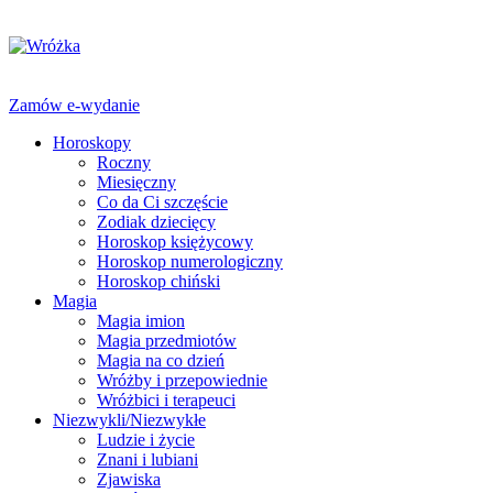
Zamów e-wydanie
Horoskopy
Roczny
Miesięczny
Co da Ci szczęście
Zodiak dziecięcy
Horoskop księżycowy
Horoskop numerologiczny
Horoskop chiński
Magia
Magia imion
Magia przedmiotów
Magia na co dzień
Wróżby i przepowiednie
Wróżbici i terapeuci
Niezwykli/Niezwykłe
Ludzie i życie
Znani i lubiani
Zjawiska