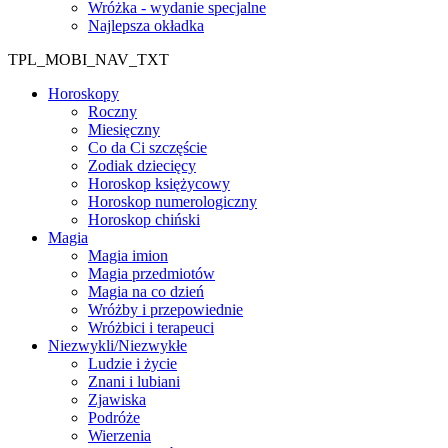
Wróżka - wydanie specjalne
Najlepsza okładka
TPL_MOBI_NAV_TXT
Horoskopy
Roczny
Miesięczny
Co da Ci szczęście
Zodiak dziecięcy
Horoskop księżycowy
Horoskop numerologiczny
Horoskop chiński
Magia
Magia imion
Magia przedmiotów
Magia na co dzień
Wróżby i przepowiednie
Wróżbici i terapeuci
Niezwykli/Niezwykłe
Ludzie i życie
Znani i lubiani
Zjawiska
Podróże
Wierzenia