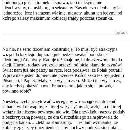
podobnego gościa to piękna sprawa, taki maksymalnie
nieuchwytny, damski, organ seksualny. Zasadniczo nieobecny jak
jednorożec, lecz i zarazem właśnie, niestety, akurat ten jedyny, od
którego zależy maksimum kobiecej frajdy podczas stosunku.
REKLAMA
No nie, na serio doceniam konstrukcję. To musi być atrakcyjna
wizja dla każdego dupka: fajnie będzie zwalać porażki na
niedomogi Atlantydy. Raduje też znajome, biało-czerwone tło dla
akcji. Hurrra, rodacy wreszcie przeszli od bicia piany do czynów!
Świat nam już nie patrzy na ręce, lecz podziwia, że Polak potrafi!
Wprawdzie jeden dopiero, ale przecież Kościuszko też był jeden, i
Piłsudski, i Papież, Małysz, a wystarczyło. Może i ten wystarczy,
aby kiedyś pokazać nawet Francuzkom, jak to się naprawdę
powinno robić?
Niestety, trzeba zacytować więcej, aby w rozciągłości docenić
kabaret wokół waginy, z której wszyscyśmy się wzięli, a o której
wciąż nikt niczego pewnego nie wie. Dla przykładu, gazety podały
z bezkrytyczną powagą, że dra Ostrzeńskiego zainspirowała do
podjęcia badań… „lektura Kamasutry. – Jest tam wzmianka, że
kobiety zgłaszały obrzmienie ściany pochwy podczas stosunku –