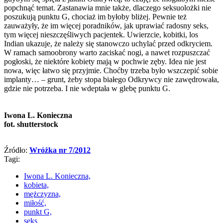
popchnąć temat. Zastanawia mnie także, dlaczego seksuolożki nie
poszukują punktu G, chociaż im byłoby bliżej. Pewnie też
zauważyły, że im więcej poradników, jak uprawiać radosny seks,
tym więcej nieszczęśliwych pacjentek. Uwierzcie, kobitki, los
Indian ukazuje, że należy się stanowczo uchylać przed odkryciem.
W ramach samoobrony warto zaciskać nogi, a nawet rozpuszczać
pogłoski, że niektóre kobiety mają w pochwie zęby. Idea nie jest
nowa, więc łatwo się przyjmie. Choćby trzeba było wszczepić sobie
implanty… – grunt, żeby stopa białego Odkrywcy nie zawędrowała,
gdzie nie potrzeba. I nie wdeptała w glebę punktu G.
Iwona L. Konieczna
fot. shutterstock
Źródło:
Wróżka nr 7/2012
Tagi:
Iwona L. Konieczna,
kobieta,
mężczyzna,
miłość,
punkt G,
seks