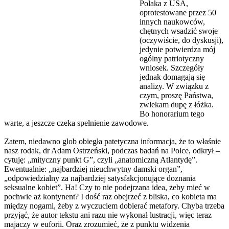
Polaka z USA,
oprotestowane przez 50
innych naukowców,
chętnych wsadzić swoje
(oczywiście, do dyskusji),
jedynie potwierdza mój
ogólny patriotyczny
wniosek. Szczegóły
jednak domagają się
analizy. W związku z
czym, proszę Państwa,
zwlekam dupę z łóżka.
Bo honorarium tego
warte, a jeszcze czeka spełnienie zawodowe.
Zatem, niedawno glob obiegła patetyczna informacja, że to właśnie
nasz rodak, dr Adam Ostrzeński, podczas badań na Polce, odkrył –
cytuję: „mityczny punkt G”, czyli „anatomiczną Atlantydę”.
Ewentualnie: „najbardziej nieuchwytny damski organ”,
„odpowiedzialny za najbardziej satysfakcjonujące doznania
seksualne kobiet”. Ha! Czy to nie podejrzana idea, żeby mieć w
pochwie aż kontynent? I dość raz obejrzeć z bliska, co kobieta ma
między nogami, żeby z wyczuciem dobierać metafory. Chyba trzeba
przyjąć, że autor tekstu ani razu nie wykonał lustracji, więc teraz
majaczy w euforii. Oraz zrozumieć, że z punktu widzenia