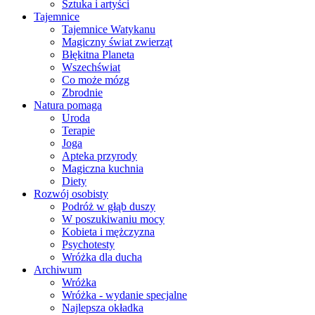
Sztuka i artyści
Tajemnice
Tajemnice Watykanu
Magiczny świat zwierząt
Błękitna Planeta
Wszechświat
Co może mózg
Zbrodnie
Natura pomaga
Uroda
Terapie
Joga
Apteka przyrody
Magiczna kuchnia
Diety
Rozwój osobisty
Podróż w głąb duszy
W poszukiwaniu mocy
Kobieta i mężczyzna
Psychotesty
Wróżka dla ducha
Archiwum
Wróżka
Wróżka - wydanie specjalne
Najlepsza okładka