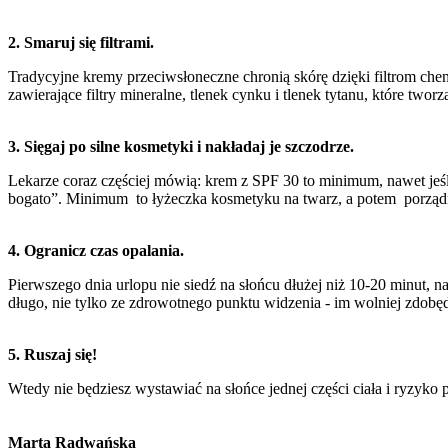
2. Smaruj się filtrami.
Tradycyjne kremy przeciwsłoneczne chronią skórę dzięki filtrom chem
zawierające filtry mineralne, tlenek cynku i tlenek tytanu, które two
3. Sięgaj po silne kosmetyki i nakładaj je szczodrze.
Lekarze coraz częściej mówią: krem z SPF 30 to minimum, nawet jeśl
bogato”. Minimum to łyżeczka kosmetyku na twarz, a potem porządna 
4. Ogranicz czas opalania.
Pierwszego dnia urlopu nie siedź na słońcu dłużej niż 10-20 minut, n
długo, nie tylko ze zdrowotnego punktu widzenia - im wolniej zdobędz
5. Ruszaj się!
Wtedy nie będziesz wystawiać na słońce jednej części ciała i ryzyko p
Marta Radwańska