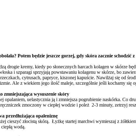
obolała? Potem będzie jeszcze gorzej, gdy skóra zacznie schodzić z 
dzą drogie kremy, kiedy po słonecznych harcach kolagen w skórze będz
włoska i szparagi sprzyjają powstawaniu kolagenu w skórze, bo zawieraj
orzeczkach, cytrusach, papryce, kiszonej kapuście. Nawilżaj się od ś
mie. Ale z wiekiem jego ilość maleje, szczególnie jeśli kochamy się o
go zmniejszająca wysuszenie skóry
ej opalaniem, uelastycznia ją i zmniejsza pogrubienie naskórka. Co dr
ręczniczek zmoczony w ciepłej wodzie i poleż 2-3 minuty, zetrzyj resz
 przedłużająca opaleniznę
łużej cieszyć złocistą skórą. Łyżkę startej marchwi wymieszaj z żółtki
 ciepłą wodą.