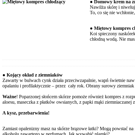
● Domowy krem na z
Nawilża skórę i niweluj
To, co się nie wchłonie
● Miętowy kompres c
Koi spieczony naskórek,
chłodną wodą. Nie mas
● Kojący okład z ziemniaków
Zawarty w bulwach cynk działa przeciwzapalnie, wapń świetnie naw
opalaniu i profilaktycznie – przez cały rok. Obrany surowy ziemniak 
Ważne
! Poparzonej słońcem skórze pomoże również kompres z rozpus
aloesu, maseczka z płatków owsianych, z papki mąki ziemniaczanej 
A kysz, przebarwienia!
Zamiast opalenizny masz na skórze brązowe łatki? Mogą powstać na
alkoholu zawartego w perfumach. Jak wywabić plamki?