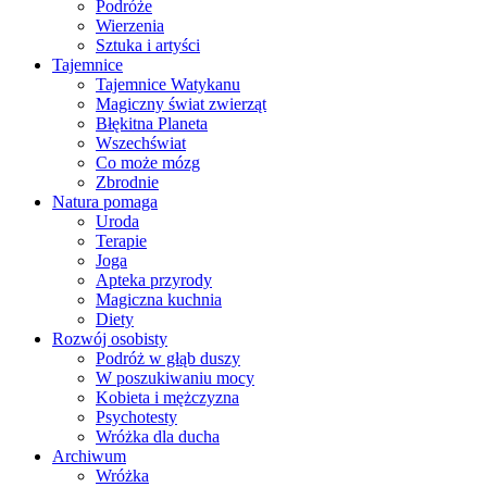
Podróże
Wierzenia
Sztuka i artyści
Tajemnice
Tajemnice Watykanu
Magiczny świat zwierząt
Błękitna Planeta
Wszechświat
Co może mózg
Zbrodnie
Natura pomaga
Uroda
Terapie
Joga
Apteka przyrody
Magiczna kuchnia
Diety
Rozwój osobisty
Podróż w głąb duszy
W poszukiwaniu mocy
Kobieta i mężczyzna
Psychotesty
Wróżka dla ducha
Archiwum
Wróżka