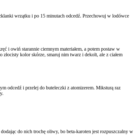
wą szklanki wrzątku i po 15 minutach odcedź. Przechowuj w lodówce
akręć i owiń starannie ciemnym materiałem, a potem postaw w
złocisty kolor skórze, smaruj nim twarz i dekolt, ale z ciałem
zym odcedź i przelej do buteleczki z atomizerem. Miksturą raz
y.
dodając do nich trochę oliwy, bo beta-karoten jest rozpuszczalny w