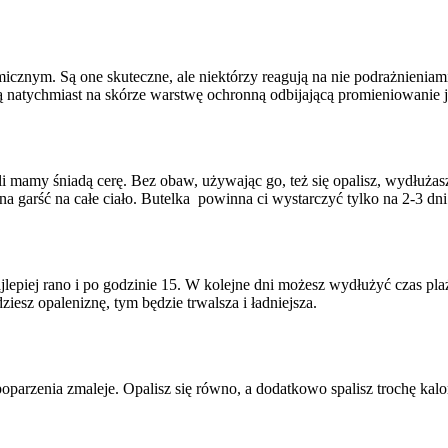
icznym. Są one skuteczne, ale niektórzy reagują na nie podrażnieniami
rzą natychmiast na skórze warstwę ochronną odbijającą promieniowanie j
i mamy śniadą cerę. Bez obaw, używając go, też się opalisz, wydłużasz
garść na całe ciało. Butelka powinna ci wystarczyć tylko na 2-3 dni
ajlepiej rano i po godzinie 15. W kolejne dni możesz wydłużyć czas pla
iesz opaleniznę, tym będzie trwalsza i ładniejsza.
oparzenia zmaleje. Opalisz się równo, a dodatkowo spalisz trochę kalor