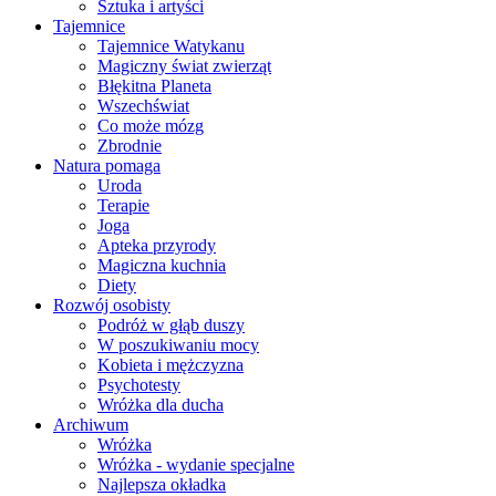
Sztuka i artyści
Tajemnice
Tajemnice Watykanu
Magiczny świat zwierząt
Błękitna Planeta
Wszechświat
Co może mózg
Zbrodnie
Natura pomaga
Uroda
Terapie
Joga
Apteka przyrody
Magiczna kuchnia
Diety
Rozwój osobisty
Podróż w głąb duszy
W poszukiwaniu mocy
Kobieta i mężczyzna
Psychotesty
Wróżka dla ducha
Archiwum
Wróżka
Wróżka - wydanie specjalne
Najlepsza okładka