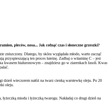
ramion, pleców, nosa... Jak cofnąć czas i słoneczne grzeszki?
ie zniszczony. Dlatego, by skóra wyglądała młodo, warto zacząć
ą przyspieszającą ten proces luteinę. Zadbaj o witaminę C – jest
rodka kwasem hialuronowym – znajdziesz go w ziarenkach fasoli. Kwas
palać.
ugi dzień wieczorem nałóż na twarz cienką warstewkę oleju. Po 20
tki oleju.
em, łyżeczką miodu i łyżeczką twarogu. Nakładaj co drugi dzień na