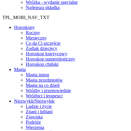
Wróżka - wydanie specjalne
Najlepsza okładka
TPL_MOBI_NAV_TXT
Horoskopy
Roczny
Miesięczny
Co da Ci szczęście
Zodiak dziecięcy
Horoskop księżycowy
Horoskop numerologiczny
Horoskop chiński
Magia
Magia imion
Magia przedmiotów
Magia na co dzień
Wróżby i przepowiednie
Wróżbici i terapeuci
Niezwykli/Niezwykłe
Ludzie i życie
Znani i lubiani
Zjawiska
Podróże
Wierzenia