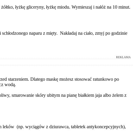
 żółtko, łyżkę gliceryny, łyżkę miodu. Wymieszaj i nałóż na 10 minut.
i schłodzonego naparu z mięty. Nakładaj na ciało, zmyj po godzinie
REKLAMA
przed starzeniem. Dlatego maskę możesz stosować ratunkowo po
ucz wodą.
iwy, smarowanie skóry ubitym na pianę białkiem jaja albo żelem z
h leków (np. wyciągów z dziurawca, tabletek antykoncepcyjnych),