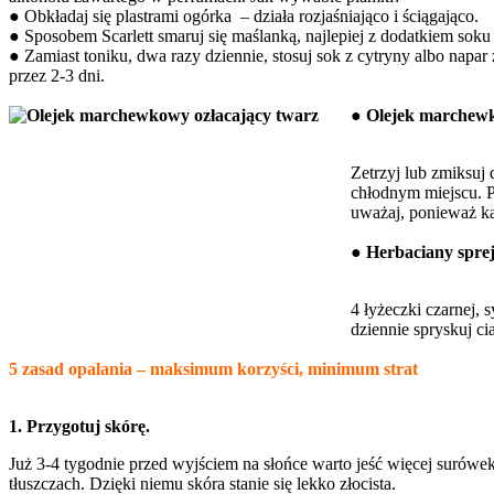
● Obkładaj się plastrami ogórka – działa rozjaśniająco i ściągająco.
● Sposobem Scarlett smaruj się maślanką, najlepiej z dodatkiem soku 
● Zamiast toniku, dwa razy dziennie, stosuj sok z cytryny albo napar
przez 2-3 dni.
● Olejek marchewk
Zetrzyj lub zmiksuj
chłodnym miejscu. Po
uważaj, ponieważ ka
● Herbaciany sprej
4 łyżeczki czarnej, 
dziennie spryskuj ci
5 zasad opalania – maksimum korzyści, minimum strat
1. Przygotuj skórę.
Już 3-4 tygodnie przed wyjściem na słońce warto jeść więcej surówek
tłuszczach. Dzięki niemu skóra stanie się lekko złocista.