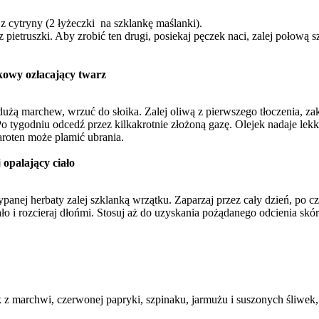
z cytryny (2 łyżeczki na szklankę maślanki).
 z pietruszki. Aby zrobić ten drugi, posiekaj pęczek naci, zalej poło
owy ozłacający twarz
 dużą marchew, wrzuć do słoika. Zalej oliwą z pierwszego tłoczenia, z
 tygodniu odcedź przez kilkakrotnie złożoną gazę. Olejek nadaje lekko 
roten może plamić ubrania.
 opalający ciało
sypanej herbaty zalej szklanką wrzątku. Zaparzaj przez cały dzień, po c
ało i rozcieraj dłońmi. Stosuj aż do uzyskania pożądanego odcienia skór
 z marchwi, czerwonej papryki, szpinaku, jarmużu i suszonych śliwek, 