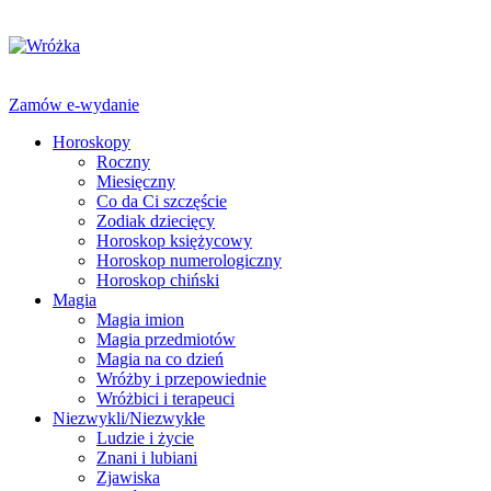
Zamów e-wydanie
Horoskopy
Roczny
Miesięczny
Co da Ci szczęście
Zodiak dziecięcy
Horoskop księżycowy
Horoskop numerologiczny
Horoskop chiński
Magia
Magia imion
Magia przedmiotów
Magia na co dzień
Wróżby i przepowiednie
Wróżbici i terapeuci
Niezwykli/Niezwykłe
Ludzie i życie
Znani i lubiani
Zjawiska