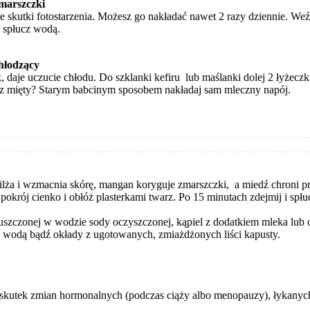
marszczki
e skutki fotostarzenia. Możesz go nakładać nawet 2 razy dziennie. Weź
, spłucz wodą.
hłodzący
 daje uczucie chłodu. Do szklanki kefiru lub maślanki dolej 2 łyżeczk
z mięty? Starym babcinym sposobem nakładaj sam mleczny napój.
ilża i wzmacnia skórę, mangan koryguje zmarszczki, a miedź chroni 
pokrój cienko i obłóż plasterkami twarz. Po 15 minutach zdejmij i spł
zczonej w wodzie sody oczyszczonej, kąpiel z dodatkiem mleka lub ol
z wodą bądź okłady z ugotowanych, zmiażdżonych liści kapusty.
 skutek zmian hormonalnych (podczas ciąży albo menopauzy), łykanyc