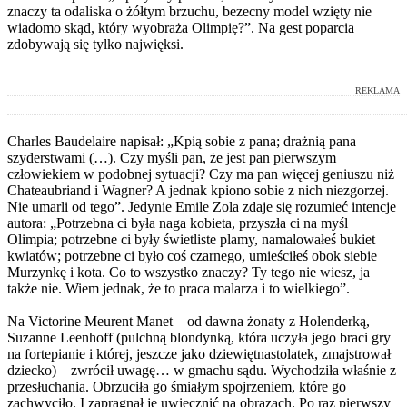
znaczy ta odaliska o żółtym brzuchu, bezecny model wzięty nie
wiadomo skąd, który wyobraża Olimpię?”. Na gest poparcia
zdobywają się tylko najwięksi.
REKLAMA
Charles Baudelaire napisał: „Kpią sobie z pana; drażnią pana
szyderstwami (…). Czy myśli pan, że jest pan pierwszym
człowiekiem w podobnej sytuacji? Czy ma pan więcej geniuszu niż
Chateaubriand i Wagner? A jednak kpiono sobie z nich niezgorzej.
Nie umarli od tego”. Jedynie Emile Zola zdaje się rozumieć intencje
autora: „Potrzebna ci była naga kobieta, przyszła ci na myśl
Olimpia; potrzebne ci były świetliste plamy, namalowałeś bukiet
kwiatów; potrzebne ci było coś czarnego, umieściłeś obok siebie
Murzynkę i kota. Co to wszystko znaczy? Ty tego nie wiesz, ja
także nie. Wiem jednak, że to praca malarza i to wielkiego”.
Na Victorine Meurent Manet – od dawna żonaty z Holenderką,
Suzanne Leenhoff (pulchną blondynką, która uczyła jego braci gry
na fortepianie i której, jeszcze jako dziewiętnastolatek, zmajstrował
dziecko) – zwrócił uwagę… w gmachu sądu. Wychodziła właśnie z
przesłuchania. Obrzuciła go śmiałym spojrzeniem, które go
zachwyciło. I zapragnął je uwiecznić na obrazach. Po raz pierwszy