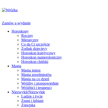
Zamów e-wydanie
Horoskopy
Roczny
Miesięczny
Co da Ci szczęście
Zodiak dziecięcy
Horoskop księżycowy
Horoskop numerologiczny
Horoskop chiński
Magia
Magia imion
Magia przedmiotów
Magia na co dzień
Wróżby i przepowiednie
Wróżbici i terapeuci
Niezwykli/Niezwykłe
Ludzie i życie
Znani i lubiani
Zjawiska