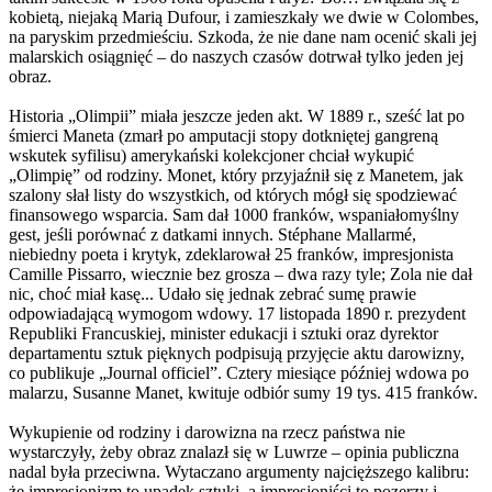
kobietą, niejaką Marią Dufour, i zamieszkały we dwie w Colombes,
na paryskim przedmieściu. Szkoda, że nie dane nam ocenić skali jej
malarskich osiągnięć – do naszych czasów dotrwał tylko jeden jej
obraz.
Historia „Olimpii” miała jeszcze jeden akt. W 1889 r., sześć lat po
śmierci Maneta (zmarł po amputacji stopy dotkniętej gangreną
wskutek syfilisu) amerykański kolekcjoner chciał wykupić
„Olimpię” od rodziny. Monet, który przyjaźnił się z Manetem, jak
szalony słał listy do wszystkich, od których mógł się spodziewać
finansowego wsparcia. Sam dał 1000 franków, wspaniałomyślny
gest, jeśli porównać z datkami innych. Stéphane Mallarmé,
niebiedny poeta i krytyk, zdeklarował 25 franków, impresjonista
Camille Pissarro, wiecznie bez grosza – dwa razy tyle; Zola nie dał
nic, choć miał kasę... Udało się jednak zebrać sumę prawie
odpowiadającą wymogom wdowy. 17 listopada 1890 r. prezydent
Republiki Francuskiej, minister edukacji i sztuki oraz dyrektor
departamentu sztuk pięknych podpisują przyjęcie aktu darowizny,
co publikuje „Journal officiel”. Cztery miesiące później wdowa po
malarzu, Susanne Manet, kwituje odbiór sumy 19 tys. 415 franków.
Wykupienie od rodziny i darowizna na rzecz państwa nie
wystarczyły, żeby obraz znalazł się w Luwrze – opinia publiczna
nadal była przeciwna. Wytaczano argumenty najcięższego kalibru:
że impresjonizm to upadek sztuki, a impresjoniści to pozerzy i