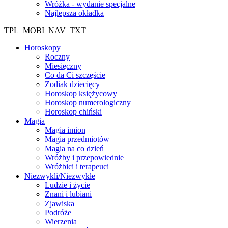
Wróżka - wydanie specjalne
Najlepsza okładka
TPL_MOBI_NAV_TXT
Horoskopy
Roczny
Miesięczny
Co da Ci szczęście
Zodiak dziecięcy
Horoskop księżycowy
Horoskop numerologiczny
Horoskop chiński
Magia
Magia imion
Magia przedmiotów
Magia na co dzień
Wróżby i przepowiednie
Wróżbici i terapeuci
Niezwykli/Niezwykłe
Ludzie i życie
Znani i lubiani
Zjawiska
Podróże
Wierzenia