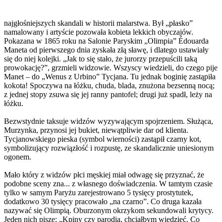
najgłośniejszych skandali w historii malarstwa. Był „płasko”
namalowany i artyście pozowała kobieta lekkich obyczajów.
Pokazana w 1865 roku na Salonie Paryskim „Olimpia” Édouarda
Maneta od pierwszego dnia zyskała złą sławę, i dlatego ustawiały
się do niej kolejki. „Jak to się stało, że jurorzy przepuścili taką
prowokację?”, grzmieli widzowie. Wszyscy wiedzieli, do czego pije
Manet – do „Wenus z Urbino” Tycjana. Tu jednak boginię zastąpiła
kokota! Spoczywa na łóżku, chuda, blada, znużona bezsenną nocą;
z jednej stopy zsuwa się jej ranny pantofel; drugi już spadł, leży na
łóżku.
Bezwstydnie taksuje widzów wyzywającym spojrzeniem. Służąca,
Murzynka, przynosi jej bukiet, niewątpliwie dar od klienta.
Tycjanowskiego pieska (symbol wierności) zastąpił czarny kot,
symbolizujący rozwiązłość i rozpustę, ze skandalicznie uniesionym
ogonem.
Mało który z widzów płci męskiej miał odwagę się przyznać, że
podobne sceny zna... z własnego doświadczenia. W tamtym czasie
tylko w samym Paryżu zarejestrowano 5 tysięcy prostytutek,
dodatkowo 30 tysięcy pracowało „na czarno”. Co druga kazała
nazywać się Olimpią. Oburzonym okrzykom sekundowali krytycy.
Jeden nich pisze: „Kpiny czy parodia, chciałbym wiedzieć. Co