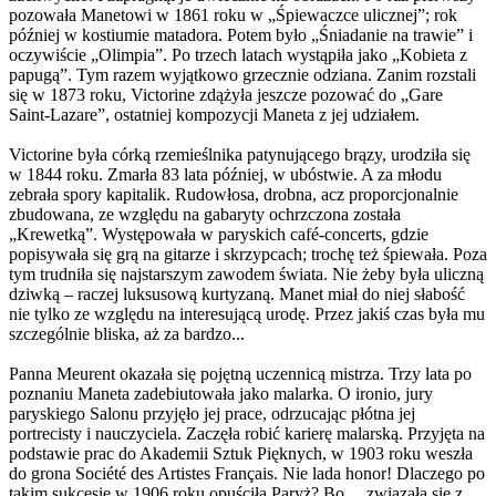
pozowała Manetowi w 1861 roku w „Śpiewaczce ulicznej”; rok
później w kostiumie matadora. Potem było „Śniadanie na trawie” i
oczywiście „Olimpia”. Po trzech latach wystąpiła jako „Kobieta z
papugą”. Tym razem wyjątkowo grzecznie odziana. Zanim rozstali
się w 1873 roku, Victorine zdążyła jeszcze pozować do „Gare
Saint-Lazare”, ostatniej kompozycji Maneta z jej udziałem.
Victorine była córką rzemieślnika patynującego brązy, urodziła się
w 1844 roku. Zmarła 83 lata później, w ubóstwie. A za młodu
zebrała spory kapitalik. Rudowłosa, drobna, acz proporcjonalnie
zbudowana, ze względu na gabaryty ochrzczona została
„Krewetką”. Występowała w paryskich café-concerts, gdzie
popisywała się grą na gitarze i skrzypcach; trochę też śpiewała. Poza
tym trudniła się najstarszym zawodem świata. Nie żeby była uliczną
dziwką – raczej luksusową kurtyzaną. Manet miał do niej słabość
nie tylko ze względu na interesującą urodę. Przez jakiś czas była mu
szczególnie bliska, aż za bardzo...
Panna Meurent okazała się pojętną uczennicą mistrza. Trzy lata po
poznaniu Maneta zadebiutowała jako malarka. O ironio, jury
paryskiego Salonu przyjęło jej prace, odrzucając płótna jej
portrecisty i nauczyciela. Zaczęła robić karierę malarską. Przyjęta na
podstawie prac do Akademii Sztuk Pięknych, w 1903 roku weszła
do grona Société des Artistes Français. Nie lada honor! Dlaczego po
takim sukcesie w 1906 roku opuściła Paryż? Bo… związała się z