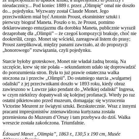
nieudacznicy... Pod koniec 1889 r. przez „Olimpię” omal nie doszło
do... pojedynku. Wyzwany został Claude Monet. Jego
przeciwnikiem miał być Antonin Proust, eksminister sztuki i
pierwszy biograf Maneta. Poszło o to, że Proust, pomimo
deklarowanego entuzjazmu dla dorobku Maneta, publicznie wyraził
dezaprobatę dla „Olimpii” – że czegoś kompozycji brakuje, choć nie
dookreślił, czego. Monet się wściekł, zareagował listem do prasy;
Proust zareplikował, między panami zawrzało, aż do propozycji
„honorowego” rozwiązania, czyli pojedynku.
Starcie byłoby groteskowe, Monet nie władał żadną bronią. Na
szczęście, krew się nie polała – sekundantom udało się doprowadzić
do porozumienia stron. Była to już prawie ostateczna walka
stoczona za i przeciw „Olimpii”. Do ostatniego starcia „wulgarnej
odaliski” z jej przeciwnikami doszło w 1893 roku, kiedy obraz
zawieszono w Luwrze jako pendant do „Wielkiej odaliski” Ingresa,
w czym niektórzy dopatrywali się kolejnej profanacji. Wtedy po raz
ostatni pikietowano przed muzeum, domagając się wyrzucenia
Victorine Meurent ze świątyni sztuki. Bezskutecznie. Wraz z innymi
pracami impresjonistów znienawidzona kurtyzana została
przeniesiona do Muzeum d’Orsay i tam przebywa do dziś. Walka
wreszcie została zakończona. Triumfalnie.
Édouard Manet „Olimpia”, 1863 r., 130,5 x 190 cm, Musée