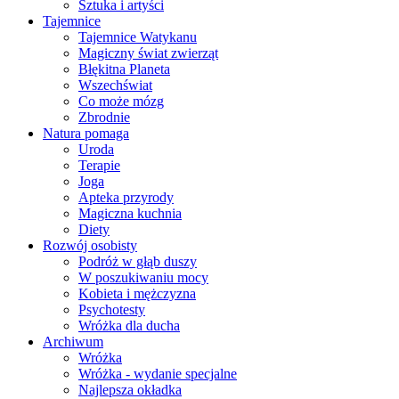
Sztuka i artyści
Tajemnice
Tajemnice Watykanu
Magiczny świat zwierząt
Błękitna Planeta
Wszechświat
Co może mózg
Zbrodnie
Natura pomaga
Uroda
Terapie
Joga
Apteka przyrody
Magiczna kuchnia
Diety
Rozwój osobisty
Podróż w głąb duszy
W poszukiwaniu mocy
Kobieta i mężczyzna
Psychotesty
Wróżka dla ducha
Archiwum
Wróżka
Wróżka - wydanie specjalne
Najlepsza okładka