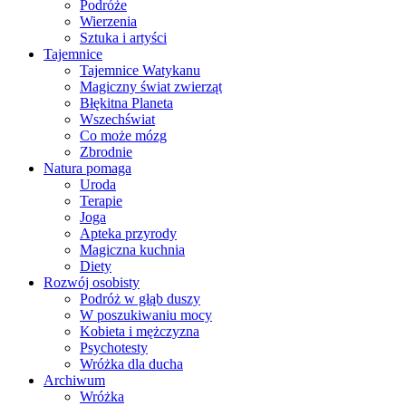
Podróże
Wierzenia
Sztuka i artyści
Tajemnice
Tajemnice Watykanu
Magiczny świat zwierząt
Błękitna Planeta
Wszechświat
Co może mózg
Zbrodnie
Natura pomaga
Uroda
Terapie
Joga
Apteka przyrody
Magiczna kuchnia
Diety
Rozwój osobisty
Podróż w głąb duszy
W poszukiwaniu mocy
Kobieta i mężczyzna
Psychotesty
Wróżka dla ducha
Archiwum
Wróżka