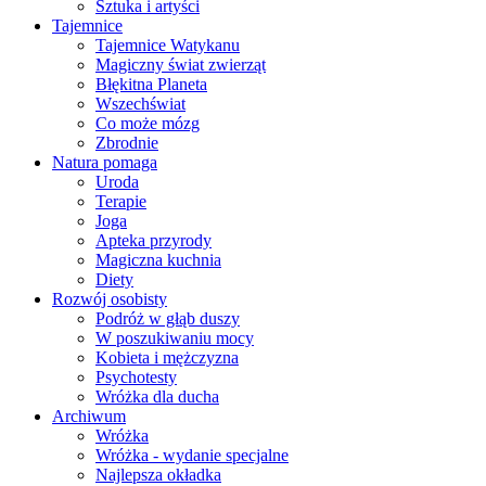
Sztuka i artyści
Tajemnice
Tajemnice Watykanu
Magiczny świat zwierząt
Błękitna Planeta
Wszechświat
Co może mózg
Zbrodnie
Natura pomaga
Uroda
Terapie
Joga
Apteka przyrody
Magiczna kuchnia
Diety
Rozwój osobisty
Podróż w głąb duszy
W poszukiwaniu mocy
Kobieta i mężczyzna
Psychotesty
Wróżka dla ducha
Archiwum
Wróżka
Wróżka - wydanie specjalne
Najlepsza okładka