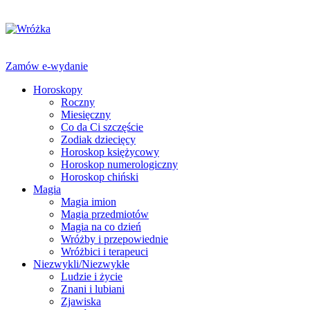
Zamów e-wydanie
Horoskopy
Roczny
Miesięczny
Co da Ci szczęście
Zodiak dziecięcy
Horoskop księżycowy
Horoskop numerologiczny
Horoskop chiński
Magia
Magia imion
Magia przedmiotów
Magia na co dzień
Wróżby i przepowiednie
Wróżbici i terapeuci
Niezwykli/Niezwykłe
Ludzie i życie
Znani i lubiani
Zjawiska