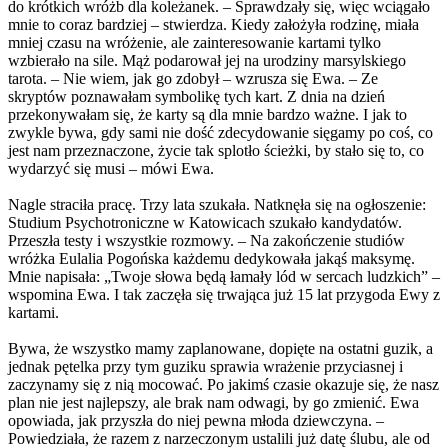
do krótkich wróżb dla koleżanek. – Sprawdzały się, więc wciągało
mnie to coraz bardziej – stwierdza. Kiedy założyła rodzinę, miała
mniej czasu na wróżenie, ale zainteresowanie kartami tylko
wzbierało na sile. Mąż podarował jej na urodziny marsylskiego
tarota. – Nie wiem, jak go zdobył – wzrusza się Ewa. – Ze
skryptów poznawałam symbolikę tych kart. Z dnia na dzień
przekonywałam się, że karty są dla mnie bardzo ważne. I jak to
zwykle bywa, gdy sami nie dość zdecydowanie sięgamy po coś, co
jest nam przeznaczone, życie tak splotło ścieżki, by stało się to, co
wydarzyć się musi – mówi Ewa.
Nagle straciła pracę. Trzy lata szukała. Natknęła się na ogłoszenie:
Studium Psychotroniczne w Katowicach szukało kandydatów.
Przeszła testy i wszystkie rozmowy. – Na zakończenie studiów
wróżka Eulalia Pogońska każdemu dedykowała jakąś maksymę.
Mnie napisała: „Twoje słowa będą łamały lód w sercach ludzkich” –
wspomina Ewa. I tak zaczęła się trwająca już 15 lat przygoda Ewy z
kartami.
Bywa, że wszystko mamy zaplanowane, dopięte na ostatni guzik, a
jednak pętelka przy tym guziku sprawia wrażenie przyciasnej i
zaczynamy się z nią mocować. Po jakimś czasie okazuje się, że nasz
plan nie jest najlepszy, ale brak nam odwagi, by go zmienić. Ewa
opowiada, jak przyszła do niej pewna młoda dziewczyna. –
Powiedziała, że razem z narzeczonym ustalili już datę ślubu, ale od