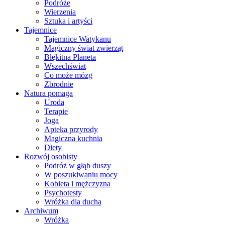
Podróże
Wierzenia
Sztuka i artyści
Tajemnice
Tajemnice Watykanu
Magiczny świat zwierząt
Błękitna Planeta
Wszechświat
Co może mózg
Zbrodnie
Natura pomaga
Uroda
Terapie
Joga
Apteka przyrody
Magiczna kuchnia
Diety
Rozwój osobisty
Podróż w głąb duszy
W poszukiwaniu mocy
Kobieta i mężczyzna
Psychotesty
Wróżka dla ducha
Archiwum
Wróżka