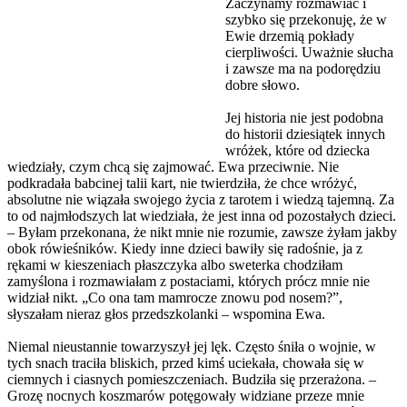
Zaczynamy rozmawiać i
szybko się przekonuję, że w
Ewie drzemią pokłady
cierpliwości. Uważnie słucha
i zawsze ma na podorędziu
dobre słowo.
Jej historia nie jest podobna
do historii dziesiątek innych
wróżek, które od dziecka
wiedziały, czym chcą się zajmować. Ewa przeciwnie. Nie
podkradała babcinej talii kart, nie twierdziła, że chce wróżyć,
absolutne nie wiązała swojego życia z tarotem i wiedzą tajemną. Za
to od najmłodszych lat wiedziała, że jest inna od pozostałych dzieci.
– Byłam przekonana, że nikt mnie nie rozumie, zawsze żyłam jakby
obok rówieśników. Kiedy inne dzieci bawiły się radośnie, ja z
rękami w kieszeniach płaszczyka albo sweterka chodziłam
zamyślona i rozmawiałam z postaciami, których prócz mnie nie
widział nikt. „Co ona tam mamrocze znowu pod nosem?”,
słyszałam nieraz głos przedszkolanki – wspomina Ewa.
Niemal nieustannie towarzyszył jej lęk. Często śniła o wojnie, w
tych snach traciła bliskich, przed kimś uciekała, chowała się w
ciemnych i ciasnych pomieszczeniach. Budziła się przerażona. –
Grozę nocnych koszmarów potęgowały widziane przeze mnie