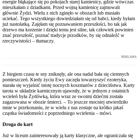
energie błąkające się po pokojach starej kamienicy, gdzie wówczas
mieszkałam z dziadkami. Przed wojną kamienicę zajmowali
głównie Żydzi. Wielu z nich zginęło w obozach lub musiało
uciekać. Tego wszystkiego dowiedziałam się od babci, kiedy byłam
już nastolatką. Zajęłam się poznawaniem przeszłości, bo tak jak
drzewo ma korzenie i dzięki temu jest silne, tak człowiek powinien
znać przeszłość, poznać tradycje przodków, by się odnaleźć w
rzeczywistości – tłumaczy.
REKLAMA
Z biegiem czasu te sny zniknęły, ale ona nadal bała się ciemnych
pomieszczeń. Kiedy życiu Ewy zaczęła towarzyszyć ezoteryka,
starała się wyjaśnić istotę nocnych koszmarów z dzieciństwa. Karty
tarota w układzie karmicznym ujawniły, że w jednym z ostatnich
wcieleń była Żydówką, która wraz ze swoimi dziećmi została
zagazowana w obozie śmierci. – To jeszcze mocniej utwierdziło
mnie w przekonaniu, że w wielu z nas zostaje na krótko jakaś
cząstka świadomości z poprzedniego wcielenia – mówi.
Droga do kart
Już w liceum zainteresowały ją karty klasyczne, ale ograniczała się