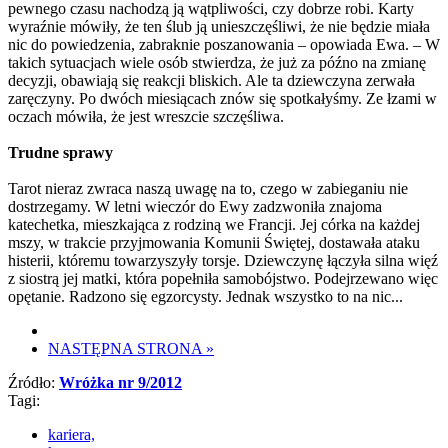
pewnego czasu nachodzą ją wątpliwości, czy dobrze robi. Karty
wyraźnie mówiły, że ten ślub ją unieszczęśliwi, że nie będzie miała
nic do powiedzenia, zabraknie poszanowania – opowiada Ewa. – W
takich sytuacjach wiele osób stwierdza, że już za późno na zmianę
decyzji, obawiają się reakcji bliskich. Ale ta dziewczyna zerwała
zaręczyny. Po dwóch miesiącach znów się spotkałyśmy. Ze łzami w
oczach mówiła, że jest wreszcie szczęśliwa.
Trudne sprawy
Tarot nieraz zwraca naszą uwagę na to, czego w zabieganiu nie
dostrzegamy. W letni wieczór do Ewy zadzwoniła znajoma
katechetka, mieszkająca z rodziną we Francji. Jej córka na każdej
mszy, w trakcie przyjmowania Komunii Świętej, dostawała ataku
histerii, któremu towarzyszyły torsje. Dziewczynę łączyła silna więź
z siostrą jej matki, która popełniła samobójstwo. Podejrzewano więc
opętanie. Radzono się egzorcysty. Jednak wszystko to na nic...
NASTĘPNA STRONA
»
Źródło:
Wróżka nr 9/2012
Tagi:
kariera,