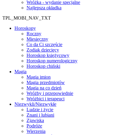
Wróżka - wydanie specjalne
Najlepsza okładka
TPL_MOBI_NAV_TXT
Horoskopy
Roczny
Miesięczny
Co da Ci szczęście
Zodiak dziecięcy
Horoskop księżycowy
Horoskop numerologiczny
Horoskop chiński
Magia
Magia imion
Magia przedmiotów
Magia na co dzień
Wróżby i przepowiednie
Wróżbici i terapeuci
Niezwykli/Niezwykłe
Ludzie i życie
Znani i lubiani
Zjawiska
Podróże
Wierzenia