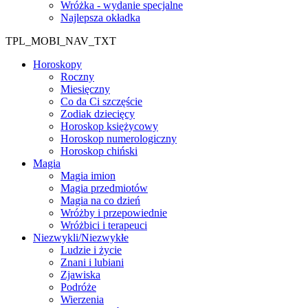
Wróżka - wydanie specjalne
Najlepsza okładka
TPL_MOBI_NAV_TXT
Horoskopy
Roczny
Miesięczny
Co da Ci szczęście
Zodiak dziecięcy
Horoskop księżycowy
Horoskop numerologiczny
Horoskop chiński
Magia
Magia imion
Magia przedmiotów
Magia na co dzień
Wróżby i przepowiednie
Wróżbici i terapeuci
Niezwykli/Niezwykłe
Ludzie i życie
Znani i lubiani
Zjawiska
Podróże
Wierzenia