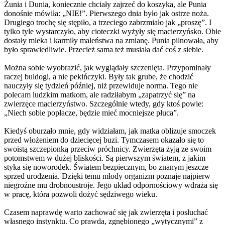
Żunia i Dunia, koniecznie chciały zajrzeć do koszyka, ale Punia
donośnie mówiła: „NIE!”. Pierwszego dnia było jak ostrze noża.
Drugiego trochę się stępiło, a trzeciego zabrzmiało jak „proszę”. I
tylko tyle wystarczyło, aby cioteczki wyżyły się macierzyńsko. Obie
dostały mleka i karmiły maleństwa na zmianę. Punia pilnowała, aby
było sprawiedliwie. Przecież sama też musiała dać coś z siebie.
Można sobie wyobrazić, jak wyglądały szczenięta. Przypominały
raczej buldogi, a nie pekińczyki. Były tak grube, że chodzić
nauczyły się tydzień później, niż przewiduje norma. Tego nie
polecam ludzkim matkom, ale radziłabym „zapatrzyć się” na
zwierzęce macierzyństwo. Szczególnie wtedy, gdy ktoś powie:
„Niech sobie popłacze, będzie mieć mocniejsze płuca”.
Kiedyś oburzało mnie, gdy widziałam, jak matka oblizuje smoczek
przed włożeniem do dziecięcej buzi. Tymczasem okazało się to
swoistą szczepionką przeciw próchnicy. Zwierzęta żyją ze swoim
potomstwem w dużej bliskości. Są pierwszym światem, z jakim
styka się noworodek. Światem bezpiecznym, bo znanym jeszcze
sprzed urodzenia. Dzięki temu młody organizm poznaje najpierw
niegroźne mu drobnoustroje. Jego układ odpornościowy wdraża się
w pracę, która pozwoli dożyć sędziwego wieku.
Czasem naprawdę warto zachować się jak zwierzęta i posłuchać
własnego instynktu. Co prawda, zgnębionego „wytycznymi” z