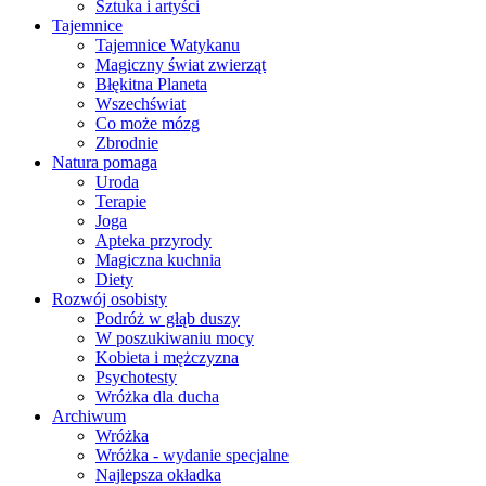
Sztuka i artyści
Tajemnice
Tajemnice Watykanu
Magiczny świat zwierząt
Błękitna Planeta
Wszechświat
Co może mózg
Zbrodnie
Natura pomaga
Uroda
Terapie
Joga
Apteka przyrody
Magiczna kuchnia
Diety
Rozwój osobisty
Podróż w głąb duszy
W poszukiwaniu mocy
Kobieta i mężczyzna
Psychotesty
Wróżka dla ducha
Archiwum
Wróżka
Wróżka - wydanie specjalne
Najlepsza okładka