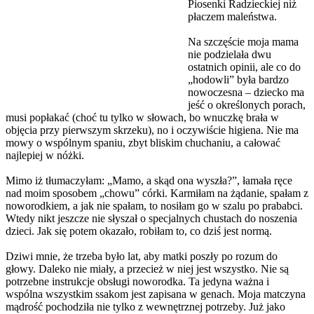
Piosenki Radzieckiej niż
płaczem maleństwa.
Na szczęście moja mama
nie podzielała dwu
ostatnich opinii, ale co do
„hodowli” była bardzo
nowoczesna – dziecko ma
jeść o określonych porach,
musi popłakać (choć tu tylko w słowach, bo wnuczkę brała w
objęcia przy pierwszym skrzeku), no i oczywiście higiena. Nie ma
mowy o wspólnym spaniu, zbyt bliskim chuchaniu, a całować
najlepiej w nóżki.
Mimo iż tłumaczyłam: „Mamo, a skąd ona wyszła?”, łamała ręce
nad moim sposobem „chowu” córki. Karmiłam na żądanie, spałam z
noworodkiem, a jak nie spałam, to nosiłam go w szalu po prababci.
Wtedy nikt jeszcze nie słyszał o specjalnych chustach do noszenia
dzieci. Jak się potem okazało, robiłam to, co dziś jest normą.
Dziwi mnie, że trzeba było lat, aby matki poszły po rozum do
głowy. Daleko nie miały, a przecież w niej jest wszystko. Nie są
potrzebne instrukcje obsługi noworodka. Ta jedyna ważna i
wspólna wszystkim ssakom jest zapisana w genach. Moja matczyna
mądrość pochodziła nie tylko z wewnętrznej potrzeby. Już jako