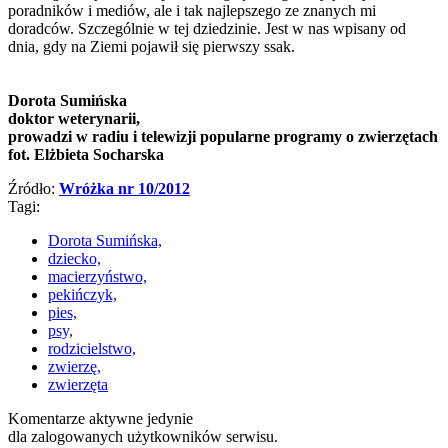
poradników i mediów, ale i tak najlepszego ze znanych mi
doradców. Szczególnie w tej dziedzinie. Jest w nas wpisany od
dnia, gdy na Ziemi pojawił się pierwszy ssak.
Dorota Sumińska
doktor weterynarii,
prowadzi w radiu i telewizji popularne programy o zwierzętach
fot. Elżbieta Socharska
Źródło:
Wróżka nr 10/2012
Tagi:
Dorota Sumińska,
dziecko,
macierzyństwo,
pekińczyk,
pies,
psy,
rodzicielstwo,
zwierzę,
zwierzęta
Komentarze aktywne jedynie
dla zalogowanych użytkowników serwisu.