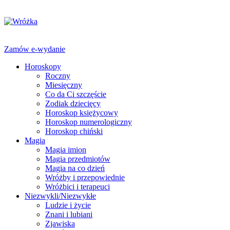
Zamów e-wydanie
Horoskopy
Roczny
Miesięczny
Co da Ci szczęście
Zodiak dziecięcy
Horoskop księżycowy
Horoskop numerologiczny
Horoskop chiński
Magia
Magia imion
Magia przedmiotów
Magia na co dzień
Wróżby i przepowiednie
Wróżbici i terapeuci
Niezwykli/Niezwykłe
Ludzie i życie
Znani i lubiani
Zjawiska