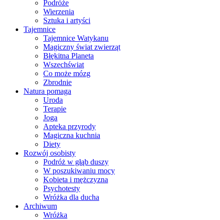
Podróże
Wierzenia
Sztuka i artyści
Tajemnice
Tajemnice Watykanu
Magiczny świat zwierząt
Błękitna Planeta
Wszechświat
Co może mózg
Zbrodnie
Natura pomaga
Uroda
Terapie
Joga
Apteka przyrody
Magiczna kuchnia
Diety
Rozwój osobisty
Podróż w głąb duszy
W poszukiwaniu mocy
Kobieta i mężczyzna
Psychotesty
Wróżka dla ducha
Archiwum
Wróżka