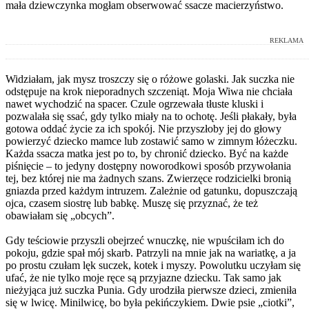
mała dziewczynka mogłam obserwować ssacze macierzyństwo.
REKLAMA
Widziałam, jak mysz troszczy się o różowe golaski. Jak suczka nie
odstępuje na krok nieporadnych szczeniąt. Moja Wiwa nie chciała
nawet wychodzić na spacer. Czule ogrzewała tłuste kluski i
pozwalała się ssać, gdy tylko miały na to ochotę. Jeśli płakały, była
gotowa oddać życie za ich spokój. Nie przyszłoby jej do głowy
powierzyć dziecko mamce lub zostawić samo w zimnym łóżeczku.
Każda ssacza matka jest po to, by chronić dziecko. Być na każde
piśnięcie – to jedyny dostępny noworodkowi sposób przywołania
tej, bez której nie ma żadnych szans. Zwierzęce rodzicielki bronią
gniazda przed każdym intruzem. Zależnie od gatunku, dopuszczają
ojca, czasem siostrę lub babkę. Muszę się przyznać, że też
obawiałam się „obcych”.
Gdy teściowie przyszli obejrzeć wnuczkę, nie wpuściłam ich do
pokoju, gdzie spał mój skarb. Patrzyli na mnie jak na wariatkę, a ja
po prostu czułam lęk suczek, kotek i myszy. Powolutku uczyłam się
ufać, że nie tylko moje ręce są przyjazne dziecku. Tak samo jak
nieżyjąca już suczka Punia. Gdy urodziła pierwsze dzieci, zmieniła
się w lwicę. Minilwicę, bo była pekińczykiem. Dwie psie „ciotki”,