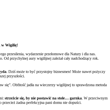
 w Wigilię!
go przesilenia, wydarzenie przełomowe dla Natury i dla nas.
o. Od przychylnej aury wigilijnej zależał cały nadchodzący rok.
Żyda
. Dziś może to być przystojny biznesmen! Może nawet pożyczy
zej przyszłości.
w się”. Obfitość jadła na wieczerzy wigilijnej to sprawdzona metoda
ni:
strzeżcie się, by nie postawić na stole… garnka
. W przeciwnym
o przecież żadna perfekcyjna pani domu nie dopuści.