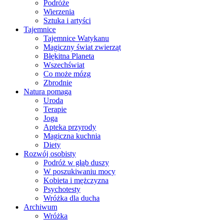
Podróże
Wierzenia
Sztuka i artyści
Tajemnice
Tajemnice Watykanu
Magiczny świat zwierząt
Błękitna Planeta
Wszechświat
Co może mózg
Zbrodnie
Natura pomaga
Uroda
Terapie
Joga
Apteka przyrody
Magiczna kuchnia
Diety
Rozwój osobisty
Podróż w głąb duszy
W poszukiwaniu mocy
Kobieta i mężczyzna
Psychotesty
Wróżka dla ducha
Archiwum
Wróżka