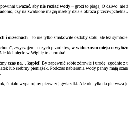
 powinni uważać, aby
nie rozlać wody
– grozi to plagą. O dziwo, nie ż
adomo, czy na zwabione magią insekty działa obroża przeciwpcheln
ch i orzechach
– to nie tylko smakowite ozdoby stołu, ale też symbole
lichom”, zwyczajem naszych przodków,
w widocznym miejscu wyłóżm
de kichnięcie w Wigilię to choroba!
jdźmy
czas na… kąpiel!
By zapewnić sobie zdrowie i urodę, zgodnie z t
łatek lub srebrny pieniążek. Podczas nabierania wody panny mają szan
.
k, śmiało wypatrujmy pierwszej gwiazdki. Ale nie tylko ta pierwsza j