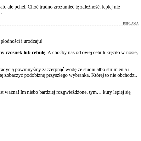
ab, ale pcheł. Choć trudno zrozumieć tę zależność, lepiej nie
a…
REKLAMA
 płodności i urodzaju!
y czosnek lub cebulę
. A choćby nas od owej cebuli kręciło w nosie,
radycją powinnyśmy zaczerpnąć wodę ze studni albo strumienia i
sę zobaczyć podobiznę przyszłego wybranka. Której to nie obchodzi,
est ważna! Im niebo bardziej rozgwieżdżone, tym… kury lepiej się