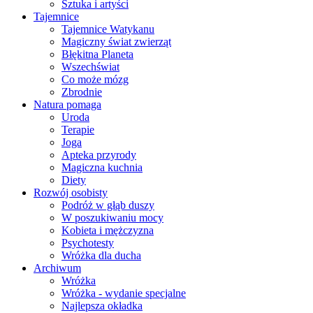
Sztuka i artyści
Tajemnice
Tajemnice Watykanu
Magiczny świat zwierząt
Błękitna Planeta
Wszechświat
Co może mózg
Zbrodnie
Natura pomaga
Uroda
Terapie
Joga
Apteka przyrody
Magiczna kuchnia
Diety
Rozwój osobisty
Podróż w głąb duszy
W poszukiwaniu mocy
Kobieta i mężczyzna
Psychotesty
Wróżka dla ducha
Archiwum
Wróżka
Wróżka - wydanie specjalne
Najlepsza okładka