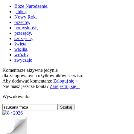
Boże Narodzenie,
jabłka,
Nowy Rok,
orzechy,
pomyślność,
przesądy,
szczęście,
święta,
wigilia,
wróżby,
zwyczaje
Komentarze aktywne jedynie
dla zalogowanych użytkowników serwisu.
Aby dodawać komentarze
Zaloguj się »
Nie masz jeszcze konta?
Zarejestruj się »
Wyszukiwarka