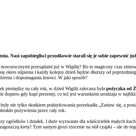
znia. Nasi zapobiegliwi przodkowie starali się je sobie zapewnić już
ę noworocznymi przesądami już w Wigilię? Bo to magiczny czas zimowe
się okres uśpienia i każdy kolejny dzień będzie dłuższy od poprzednieg
różenia i dopomagania losowi. W jaki sposób?
ek pieniędzy na cały rok, w dzień Wigilii zalecana była
pożyczka od 
e dopiero gdy kupi prezenty, co też jest warunkiem urodzaju w najbliżs
były nie tylko skutkiem praktykowania porzekadła „Zastaw się, a posta
brakło pożywienia przez cały rok.
zy ogródków i działek. I duże wyzwanie dla właścicielek małych kuch
zagoszczą krety! Tym samym grozi rzucenie na stół czapki – ale do teg