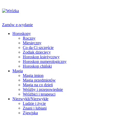
Zamów e-wydanie
Horoskopy
Roczny
Miesięczny
Co da Ci szczęście
Zodiak dziecięcy
Horoskop księżycowy
Horoskop numerologiczny
Horoskop chiński
Magia
Magia imion
Magia przedmiotów
Magia na co dzień
Wróżby i przepowiednie
Wróżbici i terapeuci
Niezwykli/Niezwykłe
Ludzie i życie
Znani i lubiani
Zjawiska