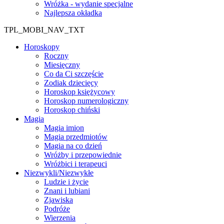
Wróżka - wydanie specjalne
Najlepsza okładka
TPL_MOBI_NAV_TXT
Horoskopy
Roczny
Miesięczny
Co da Ci szczęście
Zodiak dziecięcy
Horoskop księżycowy
Horoskop numerologiczny
Horoskop chiński
Magia
Magia imion
Magia przedmiotów
Magia na co dzień
Wróżby i przepowiednie
Wróżbici i terapeuci
Niezwykli/Niezwykłe
Ludzie i życie
Znani i lubiani
Zjawiska
Podróże
Wierzenia