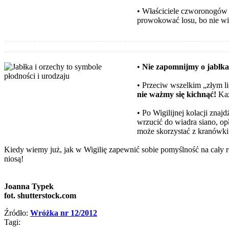
• Właściciele czworonogów
prowokować losu, bo nie wi
•
Nie zapomnijmy o jabłka
• Przeciw wszelkim „złym 
nie ważmy się kichnąć!
Każ
• Po Wigilijnej kolacji zna
wrzucić do wiadra siano, op
może skorzystać z kranówki
Kiedy wiemy już, jak w Wigilię zapewnić sobie pomyślność na cały ro
niosą!
Joanna Typek
fot. shutterstock.com
Źródło:
Wróżka nr 12/2012
Tagi: