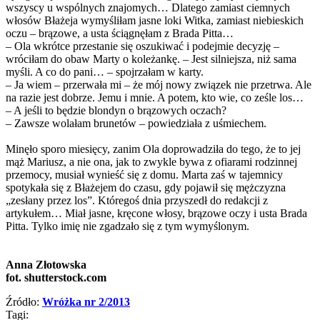
wszyscy u wspólnych znajomych… Dlatego zamiast ciemnych
włosów Błażeja wymyśliłam jasne loki Witka, zamiast niebieskich
oczu – brązowe, a usta ściągnęłam z Brada Pitta…
– Ola wkrótce przestanie się oszukiwać i podejmie decyzję –
wróciłam do obaw Marty o koleżankę. – Jest silniejsza, niż sama
myśli. A co do pani… – spojrzałam w karty.
– Ja wiem – przerwała mi – że mój nowy związek nie przetrwa. Ale
na razie jest dobrze. Jemu i mnie. A potem, kto wie, co ześle los…
– A jeśli to będzie blondyn o brązowych oczach?
– Zawsze wolałam brunetów – powiedziała z uśmiechem.
Minęło sporo miesięcy, zanim Ola doprowadziła do tego, że to jej
mąż Mariusz, a nie ona, jak to zwykle bywa z ofiarami rodzinnej
przemocy, musiał wynieść się z domu. Marta zaś w tajemnicy
spotykała się z Błażejem do czasu, gdy pojawił się mężczyzna
„zesłany przez los”. Któregoś dnia przyszedł do redakcji z
artykułem… Miał jasne, kręcone włosy, brązowe oczy i usta Brada
Pitta. Tylko imię nie zgadzało się z tym wymyślonym.
Anna Złotowska
fot. shutterstock.com
Źródło:
Wróżka nr 2/2013
Tagi: