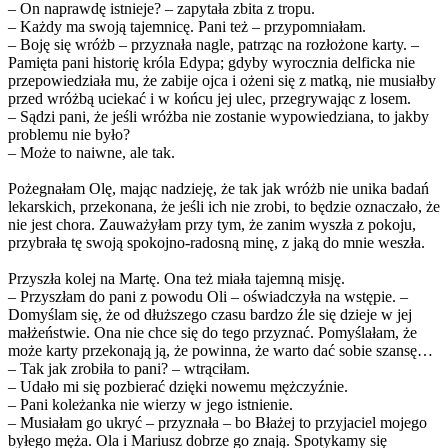
– On naprawdę istnieje? – zapytała zbita z tropu.
– Każdy ma swoją tajemnicę. Pani też – przypomniałam.
– Boję się wróżb – przyznała nagle, patrząc na rozłożone karty. –
Pamięta pani historię króla Edypa; gdyby wyrocznia delficka nie
przepowiedziała mu, że zabije ojca i ożeni się z matką, nie musiałby
przed wróżbą uciekać i w końcu jej ulec, przegrywając z losem.
– Sądzi pani, że jeśli wróżba nie zostanie wypowiedziana, to jakby
problemu nie było?
– Może to naiwne, ale tak.
Pożegnałam Olę, mając nadzieję, że tak jak wróżb nie unika badań
lekarskich, przekonana, że jeśli ich nie zrobi, to będzie oznaczało, że
nie jest chora. Zauważyłam przy tym, że zanim wyszła z pokoju,
przybrała tę swoją spokojno-radosną minę, z jaką do mnie weszła.
Przyszła kolej na Martę. Ona też miała tajemną misję.
– Przyszłam do pani z powodu Oli – oświadczyła na wstępie. –
Domyślam się, że od dłuższego czasu bardzo źle się dzieje w jej
małżeństwie. Ona nie chce się do tego przyznać. Pomyślałam, że
może karty przekonają ją, że powinna, że warto dać sobie szansę…
– Tak jak zrobiła to pani? – wtrąciłam.
– Udało mi się pozbierać dzięki nowemu mężczyźnie.
– Pani koleżanka nie wierzy w jego istnienie.
– Musiałam go ukryć – przyznała – bo Błażej to przyjaciel mojego
byłego męża. Ola i Mariusz dobrze go znają. Spotykamy się