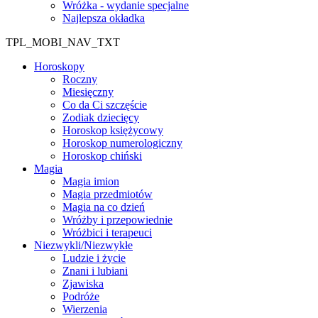
Wróżka - wydanie specjalne
Najlepsza okładka
TPL_MOBI_NAV_TXT
Horoskopy
Roczny
Miesięczny
Co da Ci szczęście
Zodiak dziecięcy
Horoskop księżycowy
Horoskop numerologiczny
Horoskop chiński
Magia
Magia imion
Magia przedmiotów
Magia na co dzień
Wróżby i przepowiednie
Wróżbici i terapeuci
Niezwykli/Niezwykłe
Ludzie i życie
Znani i lubiani
Zjawiska
Podróże
Wierzenia