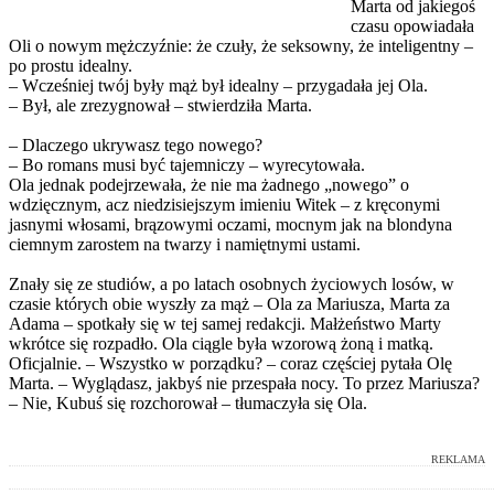
Marta od jakiegoś
czasu opowiadała
Oli o nowym mężczyźnie: że czuły, że seksowny, że inteligentny –
po prostu idealny.
– Wcześniej twój były mąż był idealny – przygadała jej Ola.
– Był, ale zrezygnował – stwierdziła Marta.
– Dlaczego ukrywasz tego nowego?
– Bo romans musi być tajemniczy – wyrecytowała.
Ola jednak podejrzewała, że nie ma żadnego „nowego” o
wdzięcznym, acz niedzisiejszym imieniu Witek – z kręconymi
jasnymi włosami, brązowymi oczami, mocnym jak na blondyna
ciemnym zarostem na twarzy i namiętnymi ustami.
Znały się ze studiów, a po latach osobnych życiowych losów, w
czasie których obie wyszły za mąż – Ola za Mariusza, Marta za
Adama – spotkały się w tej samej redakcji. Małżeństwo Marty
wkrótce się rozpadło. Ola ciągle była wzorową żoną i matką.
Oficjalnie. – Wszystko w porządku? – coraz częściej pytała Olę
Marta. – Wyglądasz, jakbyś nie przespała nocy. To przez Mariusza?
– Nie, Kubuś się rozchorował – tłumaczyła się Ola.
REKLAMA