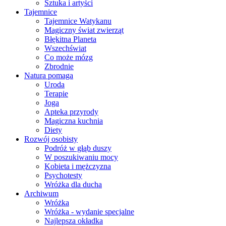
Sztuka i artyści
Tajemnice
Tajemnice Watykanu
Magiczny świat zwierząt
Błękitna Planeta
Wszechświat
Co może mózg
Zbrodnie
Natura pomaga
Uroda
Terapie
Joga
Apteka przyrody
Magiczna kuchnia
Diety
Rozwój osobisty
Podróż w głąb duszy
W poszukiwaniu mocy
Kobieta i mężczyzna
Psychotesty
Wróżka dla ducha
Archiwum
Wróżka
Wróżka - wydanie specjalne
Najlepsza okładka