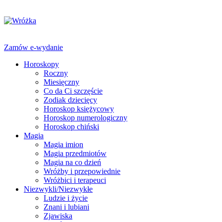
Zamów e-wydanie
Horoskopy
Roczny
Miesięczny
Co da Ci szczęście
Zodiak dziecięcy
Horoskop księżycowy
Horoskop numerologiczny
Horoskop chiński
Magia
Magia imion
Magia przedmiotów
Magia na co dzień
Wróżby i przepowiednie
Wróżbici i terapeuci
Niezwykli/Niezwykłe
Ludzie i życie
Znani i lubiani
Zjawiska