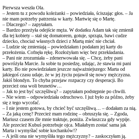
Pierwsza weszła Ola.
– Jestem tu z powodu koleżanki – powiedziała, ściszając głos. – Ja
nie mam potrzeby patrzenia w karty. Martwię się o Martę.
– Dlaczego? – zapytałam.
– Bardzo przeżyła odejście męża. W dodatku Adam tak się zmienił
dla tej kobiety – stał się domatorem, gotuje, sprząta, bawi cudze
dziecko, chociaż własnych dzieci z Martą mieć nie chciał.
– Ludzie się zmieniają – powiedziałam i podałam jej karty do
przełożenia. Cofnęła rękę. Rozłożyłam więc bez przekładania.
– Pani nie zrozumiała – zdenerwowała się. – Chcę, żeby pani
powróżyła Marcie. Ja sobie tu posiedzę, udając, że stawia mi pani
karty. Bo nie powiedziałam jeszcze najważniejszego: Marta od
jakiegoś czasu udaje, że w jej życiu pojawił się nowy mężczyzna.
Jakiś blondyn. To chyba przejaw rozpaczy czy desperacji. Bo
przecież ona woli brunetów…
– Jak to jest być szczęśliwą? – zapytałam podstępnie po chwili.
– Nie wiem – odpowiedziała odruchowo. I już było za późno, żeby
się z tego wycofać.
– I nie jestem gotowa, by chcieć być szczęśliwą… – dodałam za nią.
– Za jaką cenę? Przecież mam rodzinę – obruszyła się. – Zgoda,
Mariusz czasem źle mnie traktuje, poniża. Zwłaszcza gdy wypije.
Ale przecież Kubuś potrzebuje ojca. Miałabym zostać sama jak
Marta i wymyślać sobie kochanków!?
– A jeśli ona nie wymyśliła tego mężczyzny? – zaskoczyłam ją.