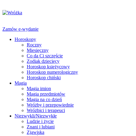
Zamów e-wydanie
Horoskopy
Roczny
Miesięczny
Co da Ci szczęście
Zodiak dziecięcy
Horoskop księżycowy
Horoskop numerologiczny
Horoskop chiński
Magia
Magia imion
Magia przedmiotów
Magia na co dzień
Wróżby i przepowiednie
Wróżbici i terapeuci
Niezwykli/Niezwykłe
Ludzie i życie
Znani i lubiani
Zjawiska