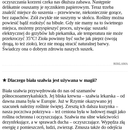
oczyszczania korzeni czeka nas dłuższa zabawa. Następnie
delikatnie osuszamy je ręcznikiem papierowym. Teraz trzeba
znaleźć miejsce do suszenia – przewiewne, niekoniecznie gorące,
bez zapachów. Ziół zwykle nie suszymy w słońcu. Rośliny można
powiesić bądź rozłożyć na bibule. Gdy nie mamy na to świetnego
miejsca, możemy przyspieszyć proces, używając suszarki
elektrycznej do grzybów lub piekarnika, ale temperatura nie może
przekroczyć 35°C! Zioła powinny być suche jak pieprz (swoją
drogą, to też zioło), lecz nie mogą stracić naturalnej barwy.
Świadczy ona o dobrym zdrowiu naszych suszek.
REKLAMA
★
Dlaczego biała szałwia jest używana w magii?
Biała szałwia przywędrowała do nas od szamanów
północnoamerykańskich. Jej bliska krewna – szałwia lekarska – od
dawna znana była w Europie. Już w Rzymie okazywano jej
szacunek należny roślinie świętej. Zresztą ich dalsza kuzynka –
nasza poczciwa pokrzywa – też ceniona była w ludowej magii jako
roślina ochronna i oczyszczająca. Szałwia ma silne właściwości
dezynfekujące, a w sprawach ducha – oczyszczające. Wypędza złą
energię z pomieszczeń, ludzi, zwierząt. Zmusza także do odejścia