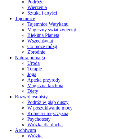
Podróże
Wierzenia
Sztuka i artyści
Tajemnice
Tajemnice Watykanu
Magiczny świat zwierząt
Błękitna Planeta
Wszechświat
Co może mózg
Zbrodnie
Natura pomaga
Uroda
Terapie
Joga
Apteka przyrody
Magiczna kuchnia
Diety
Rozwój osobisty
Podróż w głąb duszy
W poszukiwaniu mocy
Kobieta i mężczyzna
Psychotesty
Wróżka dla ducha
Archiwum
Wróżka