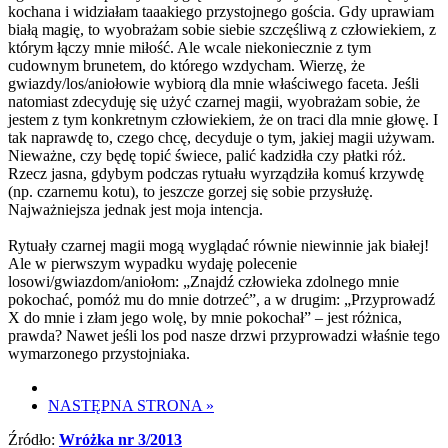
kochana i widziałam taaakiego przystojnego gościa. Gdy uprawiam
białą magię, to wyobrażam sobie siebie szczęśliwą z człowiekiem, z
którym łączy mnie miłość. Ale wcale niekoniecznie z tym
cudownym brunetem, do którego wzdycham. Wierzę, że
gwiazdy/los/aniołowie wybiorą dla mnie właściwego faceta. Jeśli
natomiast zdecyduję się użyć czarnej magii, wyobrażam sobie, że
jestem z tym konkretnym człowiekiem, że on traci dla mnie głowę. I
tak naprawdę to, czego chcę, decyduje o tym, jakiej magii używam.
Nieważne, czy będę topić świece, palić kadzidła czy płatki róż.
Rzecz jasna, gdybym podczas rytuału wyrządziła komuś krzywdę
(np. czarnemu kotu), to jeszcze gorzej się sobie przysłużę.
Najważniejsza jednak jest moja intencja.
Rytuały czarnej magii mogą wyglądać równie niewinnie jak białej!
Ale w pierwszym wypadku wydaję polecenie
losowi/gwiazdom/aniołom: „Znajdź człowieka zdolnego mnie
pokochać, pomóż mu do mnie dotrzeć”, a w drugim: „Przyprowadź
X do mnie i złam jego wolę, by mnie pokochał” – jest różnica,
prawda? Nawet jeśli los pod nasze drzwi przyprowadzi właśnie tego
wymarzonego przystojniaka.
NASTĘPNA STRONA
»
Źródło:
Wróżka nr 3/2013