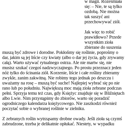
w magii. Roześmiała
się: – Nie, te są tylko
ozdobą. Nie można
tak suszyć ani
przechowywać ziół.
Jak więc to robić
prawidłowo? Przede
wszystkim zioła
zbierane do suszenia
muszą być zdrowe i dorodne. Pokłońmy się roślinie, poprośmy o
dar, jakim są jej liście czy kwiaty (albo o dar jej życia, gdy zrywamy
całą). Warto używać rytualnego ostrza. Ale nie martw się, nie
musisz szukać czegoś nadzwyczajnego. Po prostu przeznacz jeden
nóż tylko do ścinania ziół. Korzenie, liście i całe rośliny zbieramy
zwykle, zanim zakwitną. Nie robimy tego jednak po deszczu i
uważamy na rosę – muszą być suche! Najlepiej wybrać się po nie
rano lub po południu. Największą moc mają zioła zebrane podczas
pełni. Sprzyja temu też czas, gdy Księżyc znajduje się w Bliźniętach
albo Lwie. Nim przystąpimy do zbiorów, warto się poradzić
ogrodniczego kalendarza księżycowego. Nie zaszkodzi również
poczytać sobie o wybranej roślinie w zielniku.
Z zebranych roślin wytrząsamy drobne owady. Jeśli zioła są czymś
zabrudzone, trzeba je delikatnie opłukać. Niestety, w wypadku