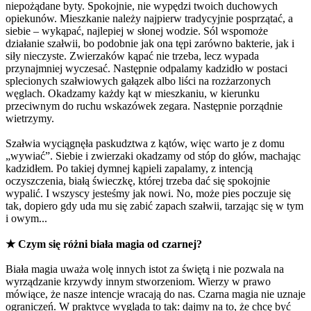
niepożądane byty. Spokojnie, nie wypędzi twoich duchowych
opiekunów. Mieszkanie należy najpierw tradycyjnie posprzątać, a
siebie – wykąpać, najlepiej w słonej wodzie. Sól wspomoże
działanie szałwii, bo podobnie jak ona tępi zarówno bakterie, jak i
siły nieczyste. Zwierzaków kąpać nie trzeba, lecz wypada
przynajmniej wyczesać. Następnie odpalamy kadzidło w postaci
splecionych szałwiowych gałązek albo liści na rozżarzonych
węglach. Okadzamy każdy kąt w mieszkaniu, w kierunku
przeciwnym do ruchu wskazówek zegara. Następnie porządnie
wietrzymy.
Szałwia wyciągnęła paskudztwa z kątów, więc warto je z domu
„wywiać”. Siebie i zwierzaki okadzamy od stóp do głów, machając
kadzidłem. Po takiej dymnej kąpieli zapalamy, z intencją
oczyszczenia, białą świeczkę, której trzeba dać się spokojnie
wypalić. I wszyscy jesteśmy jak nowi. No, może pies poczuje się
tak, dopiero gdy uda mu się zabić zapach szałwii, tarzając się w tym
i owym...
★
Czym się różni biała magia od czarnej?
Biała magia uważa wolę innych istot za świętą i nie pozwala na
wyrządzanie krzywdy innym stworzeniom. Wierzy w prawo
mówiące, że nasze intencje wracają do nas. Czarna magia nie uznaje
ograniczeń. W praktyce wygląda to tak: dajmy na to, że chcę być