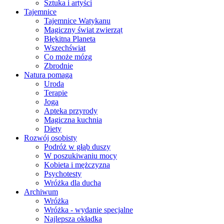
Sztuka i artyści
Tajemnice
Tajemnice Watykanu
Magiczny świat zwierząt
Błękitna Planeta
Wszechświat
Co może mózg
Zbrodnie
Natura pomaga
Uroda
Terapie
Joga
Apteka przyrody
Magiczna kuchnia
Diety
Rozwój osobisty
Podróż w głąb duszy
W poszukiwaniu mocy
Kobieta i mężczyzna
Psychotesty
Wróżka dla ducha
Archiwum
Wróżka
Wróżka - wydanie specjalne
Najlepsza okładka