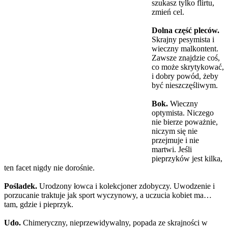
szukasz tylko flirtu,
zmień cel.
Dolna część pleców.
Skrajny pesymista i
wieczny malkontent.
Zawsze znajdzie coś,
co może skrytykować,
i dobry powód, żeby
być nieszczęśliwym.
Bok.
Wieczny
optymista. Niczego
nie bierze poważnie,
niczym się nie
przejmuje i nie
martwi. Jeśli
pieprzyków jest kilka,
ten facet nigdy nie dorośnie.
Pośladek.
Urodzony łowca i kolekcjoner zdobyczy. Uwodzenie i
porzucanie traktuje jak sport wyczynowy, a uczucia kobiet ma…
tam, gdzie i pieprzyk.
Udo.
Chimeryczny, nieprzewidywalny, popada ze skrajności w