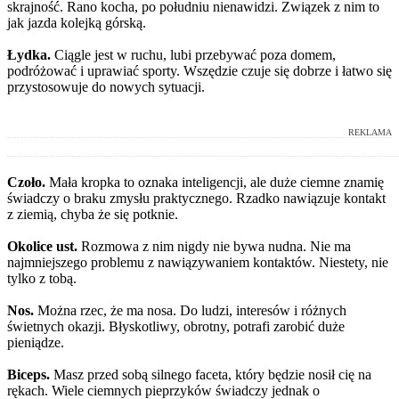
skrajność. Rano kocha, po południu nienawidzi. Związek z nim to
jak jazda kolejką górską.
Łydka.
Ciągle jest w ruchu, lubi przebywać poza domem,
podróżować i uprawiać sporty. Wszędzie czuje się dobrze i łatwo się
przystosowuje do nowych sytuacji.
REKLAMA
Czoło.
Mała kropka to oznaka inteligencji, ale duże ciemne znamię
świadczy o braku zmysłu praktycznego. Rzadko nawiązuje kontakt
z ziemią, chyba że się potknie.
Okolice ust.
Rozmowa z nim nigdy nie bywa nudna. Nie ma
najmniejszego problemu z nawiązywaniem kontaktów. Niestety, nie
tylko z tobą.
Nos.
Można rzec, że ma nosa. Do ludzi, interesów i różnych
świetnych okazji. Błyskotliwy, obrotny, potrafi zarobić duże
pieniądze.
Biceps.
Masz przed sobą silnego faceta, który będzie nosił cię na
rękach. Wiele ciemnych pieprzyków świadczy jednak o