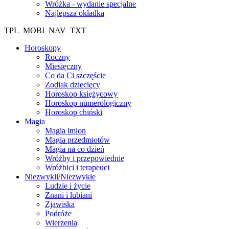
Wróżka - wydanie specjalne
Najlepsza okładka
TPL_MOBI_NAV_TXT
Horoskopy
Roczny
Miesięczny
Co da Ci szczęście
Zodiak dziecięcy
Horoskop księżycowy
Horoskop numerologiczny
Horoskop chiński
Magia
Magia imion
Magia przedmiotów
Magia na co dzień
Wróżby i przepowiednie
Wróżbici i terapeuci
Niezwykli/Niezwykłe
Ludzie i życie
Znani i lubiani
Zjawiska
Podróże
Wierzenia