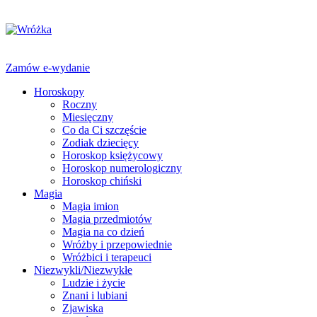
Zamów e-wydanie
Horoskopy
Roczny
Miesięczny
Co da Ci szczęście
Zodiak dziecięcy
Horoskop księżycowy
Horoskop numerologiczny
Horoskop chiński
Magia
Magia imion
Magia przedmiotów
Magia na co dzień
Wróżby i przepowiednie
Wróżbici i terapeuci
Niezwykli/Niezwykłe
Ludzie i życie
Znani i lubiani
Zjawiska