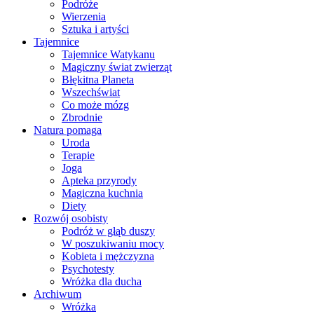
Podróże
Wierzenia
Sztuka i artyści
Tajemnice
Tajemnice Watykanu
Magiczny świat zwierząt
Błękitna Planeta
Wszechświat
Co może mózg
Zbrodnie
Natura pomaga
Uroda
Terapie
Joga
Apteka przyrody
Magiczna kuchnia
Diety
Rozwój osobisty
Podróż w głąb duszy
W poszukiwaniu mocy
Kobieta i mężczyzna
Psychotesty
Wróżka dla ducha
Archiwum
Wróżka