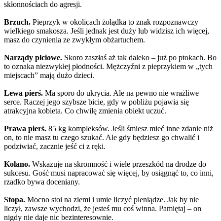
skłonnościach do agresji.
Brzuch.
Pieprzyk w okolicach żołądka to znak rozpoznawczy
wielkiego smakosza. Jeśli jednak jest duży lub widzisz ich więcej,
masz do czynienia ze zwykłym obżartuchem.
Narządy płciowe.
Skoro zaszłaś aż tak daleko – już po ptokach. Bo
to oznaka niezwykłej płodności. Mężczyźni z pieprzykiem w „tych
miejscach” mają dużo dzieci.
Lewa pierś.
Ma sporo do ukrycia. Ale na pewno nie wrażliwe
serce. Raczej jego szybsze bicie, gdy w pobliżu pojawia się
atrakcyjna kobieta. Co chwilę zmienia obiekt uczuć.
Prawa pierś.
85 kg kompleksów. Jeśli śmiesz mieć inne zdanie niż
on, to nie masz tu czego szukać. Ale gdy będziesz go chwalić i
podziwiać, zacznie jeść ci z ręki.
Kolano.
Wskazuje na skromność i wiele przeszkód na drodze do
sukcesu. Gość musi napracować się więcej, by osiągnąć to, co inni,
rzadko bywa doceniany.
Stopa.
Mocno stoi na ziemi i umie liczyć pieniądze. Jak by nie
liczył, zawsze wychodzi, że jesteś mu coś winna. Pamiętaj – on
nigdy nie daje nic bezinteresownie.