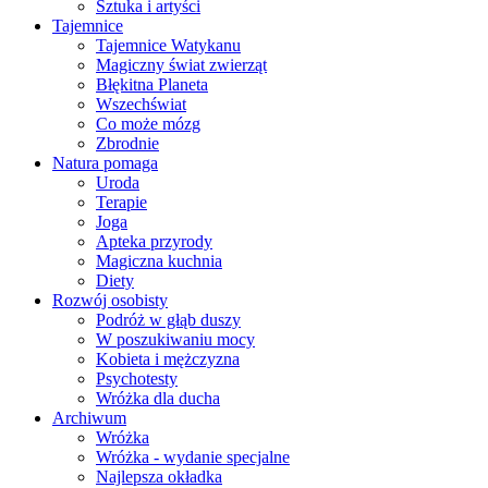
Sztuka i artyści
Tajemnice
Tajemnice Watykanu
Magiczny świat zwierząt
Błękitna Planeta
Wszechświat
Co może mózg
Zbrodnie
Natura pomaga
Uroda
Terapie
Joga
Apteka przyrody
Magiczna kuchnia
Diety
Rozwój osobisty
Podróż w głąb duszy
W poszukiwaniu mocy
Kobieta i mężczyzna
Psychotesty
Wróżka dla ducha
Archiwum
Wróżka
Wróżka - wydanie specjalne
Najlepsza okładka