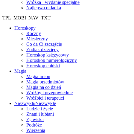
Wróżka - wydanie specjalne
Najlepsza okładka
TPL_MOBI_NAV_TXT
Horoskopy
Roczny
Miesięczny
Co da Ci szczęście
Zodiak dziecięcy
Horoskop księżycowy
Horoskop numerologiczny
Horoskop chiński
Magia
Magia imion
Magia przedmiotów
Magia na co dzień
Wróżby i przepowiednie
Wróżbici i terapeuci
Niezwykli/Niezwykłe
Ludzie i życie
Znani i lubiani
Zjawiska
Podróże
Wierzenia