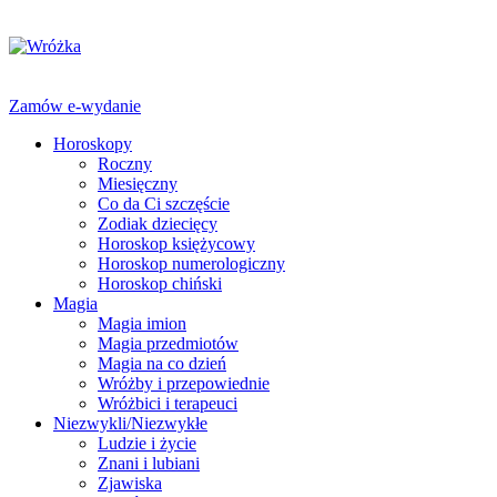
Zamów e-wydanie
Horoskopy
Roczny
Miesięczny
Co da Ci szczęście
Zodiak dziecięcy
Horoskop księżycowy
Horoskop numerologiczny
Horoskop chiński
Magia
Magia imion
Magia przedmiotów
Magia na co dzień
Wróżby i przepowiednie
Wróżbici i terapeuci
Niezwykli/Niezwykłe
Ludzie i życie
Znani i lubiani
Zjawiska