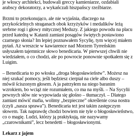
je włoscy architekci, budowali greccy kamieniarze, ozdabiali
arabscy dekoratorzy, a wykańczali hiszpańscy rzeźbiarze.
Brzmi to przekonująco, ale nie wyjaśnia, dlaczego na
przykościelnych straganach obok krzyżyków i medalików leżą
srebrne rogi i głowy mitycznej Meduzy. Z jakiego powodu na placu
przed katedrą w Katanii zamiast posągów świętych postawiono
czarnego słonia? Im lepiej poznawałem Sycylię, tym więcej miałem
pytań. Aż wreszcie w kawiarence nad Morzem Tyrreńskim
usłyszałem tajemnicze słowo benedicaria. W pierwszej chwili nie
wiedziałem, o co chodzi, ale po powrocie ponownie spotkałem się z
Luigim.
– Benedicaria to po włosku „droga błogosławieństw”. Możesz na
niej szukać pomocy, jeśli będziesz cierpiał na ciele albo duszy –
mówił ściszonym głosem. A ja patrzyłem na niego baranim
wzrokiem, bo wciąż nie rozumiałem, co ma na myśli. – Na Sycylii
pewnych słów nie wypowiada się głośno – tłumaczył. – Dlatego
zamiast mówić mafia, wolimy „bezpieczne” określenie cosa nostra
(czyli „nasza sprawa”). Benedicaria też jest takim zastępczym
słowem. Tak naprawdę chodzi bowiem nie tyle o błogosławieństwo,
co o magię. Ludzi, którzy ją praktykują, nie nazywamy
„czarownikami”, lecz benedetti – błogosławionymi.
Lekarz z jajem