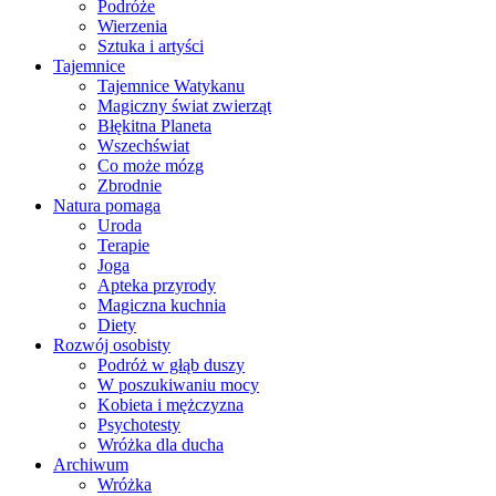
Podróże
Wierzenia
Sztuka i artyści
Tajemnice
Tajemnice Watykanu
Magiczny świat zwierząt
Błękitna Planeta
Wszechświat
Co może mózg
Zbrodnie
Natura pomaga
Uroda
Terapie
Joga
Apteka przyrody
Magiczna kuchnia
Diety
Rozwój osobisty
Podróż w głąb duszy
W poszukiwaniu mocy
Kobieta i mężczyzna
Psychotesty
Wróżka dla ducha
Archiwum
Wróżka