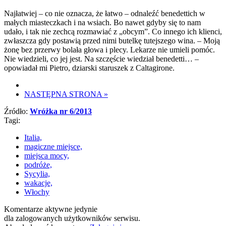
Najłatwiej – co nie oznacza, że łatwo – odnaleźć benedettich w
małych miasteczkach i na wsiach. Bo nawet gdyby się to nam
udało, i tak nie zechcą rozmawiać z „obcym”. Co innego ich klienci,
zwłaszcza gdy postawią przed nimi butelkę tutejszego wina. – Moją
żonę bez przerwy bolała głowa i plecy. Lekarze nie umieli pomóc.
Nie wiedzieli, co jej jest. Na szczęście wiedział benedetti… –
opowiadał mi Pietro, dziarski staruszek z Caltagirone.
NASTĘPNA STRONA
»
Źródło:
Wróżka nr 6/2013
Tagi:
Italia,
magiczne miejsce,
miejsca mocy,
podróże,
Sycylia,
wakacje,
Włochy
Komentarze aktywne jedynie
dla zalogowanych użytkowników serwisu.