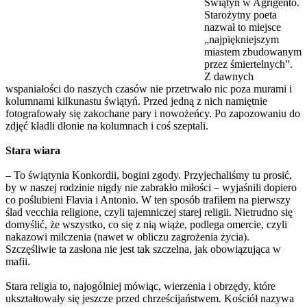
Świątyń w Agrigento.
Starożytny poeta
nazwał to miejsce
„najpiękniejszym
miastem zbudowanym
przez śmiertelnych”.
Z dawnych
wspaniałości do naszych czasów nie przetrwało nic poza murami i
kolumnami kilkunastu świątyń. Przed jedną z nich namiętnie
fotografowały się zakochane pary i nowożeńcy. Po zapozowaniu do
zdjęć kładli dłonie na kolumnach i coś szeptali.
Stara wiara
– To świątynia Konkordii, bogini zgody. Przyjechaliśmy tu prosić,
by w naszej rodzinie nigdy nie zabrakło miłości – wyjaśnili dopiero
co poślubieni Flavia i Antonio. W ten sposób trafiłem na pierwszy
ślad vecchia religione, czyli tajemniczej starej religii. Nietrudno się
domyślić, że wszystko, co się z nią wiąże, podlega omercie, czyli
nakazowi milczenia (nawet w obliczu zagrożenia życia).
Szczęśliwie ta zasłona nie jest tak szczelna, jak obowiązująca w
mafii.
Stara religia to, najogólniej mówiąc, wierzenia i obrzędy, które
ukształtowały się jeszcze przed chrześcijaństwem. Kościół nazywa