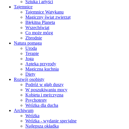
Sztuka i artyści
Tajemnice
Tajemnice Watykanu
Magiczny świat zwierząt
Błękitna Planeta
Wszechświat
Co może mózg
Zbrodnie
Natura pomaga
Uroda
Terapie
Joga
Apteka przyrody
Magiczna kuchnia
Diety
Rozwój osobisty
Podróż w głąb duszy
W poszukiwaniu mocy
Kobieta i mężczyzna
Psychotesty
Wróżka dla ducha
Archiwum
Wróżka
Wróżka - wydanie specjalne
Najlepsza okładka