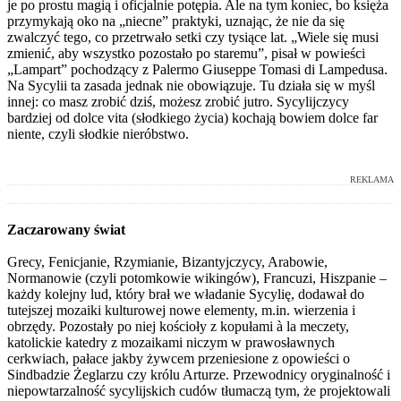
je po prostu magią i oficjalnie potępia. Ale na tym koniec, bo księża
przymykają oko na „niecne” praktyki, uznając, że nie da się
zwalczyć tego, co przetrwało setki czy tysiące lat. „Wiele się musi
zmienić, aby wszystko pozostało po staremu”, pisał w powieści
„Lampart” pochodzący z Palermo Giuseppe Tomasi di Lampedusa.
Na Sycylii ta zasada jednak nie obowiązuje. Tu działa się w myśl
innej: co masz zrobić dziś, możesz zrobić jutro. Sycylijczycy
bardziej od dolce vita (słodkiego życia) kochają bowiem dolce far
niente, czyli słodkie nieróbstwo.
REKLAMA
Zaczarowany świat
Grecy, Fenicjanie, Rzymianie, Bizantyjczycy, Arabowie,
Normanowie (czyli potomkowie wikingów), Francuzi, Hiszpanie –
każdy kolejny lud, który brał we władanie Sycylię, dodawał do
tutejszej mozaiki kulturowej nowe elementy, m.in. wierzenia i
obrzędy. Pozostały po niej kościoły z kopułami à la meczety,
katolickie katedry z mozaikami niczym w prawosławnych
cerkwiach, pałace jakby żywcem przeniesione z opowieści o
Sindbadzie Żeglarzu czy królu Arturze. Przewodnicy oryginalność i
niepowtarzalność sycylijskich cudów tłumaczą tym, że projektowali