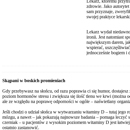
Lekarz, któremu przytra
zdrowie. Jako autorytet
sam przyznaje, zweryf
swojej praktyce lekarsk
Lekarz wydał niedawno
ironii. Jest natomiast 
największym darem, jak
wspierać, uszczęśliwiać
jednocześnie bogiem 
Skąpani w boskich promieniach
Gdy przebywasz na słońcu, od razu poprawia ci się humor, dostajesz 
poziom hormonów stresu i zwiększa się ilość tlenu we krwi (można ode
ale ze względu na poprawę odporności w ogóle – naświetlany organi
Jeśli chodzi o udział słońca w wytwarzaniu witaminy D – tutaj jego r
mózgu, a nawet – jak pokazują najnowsze badania – pomaga leczyć st
czerniak – u pacjentów z wysokim poziomem witaminy D jest łatwiejsz
ostatnio zastanowić.