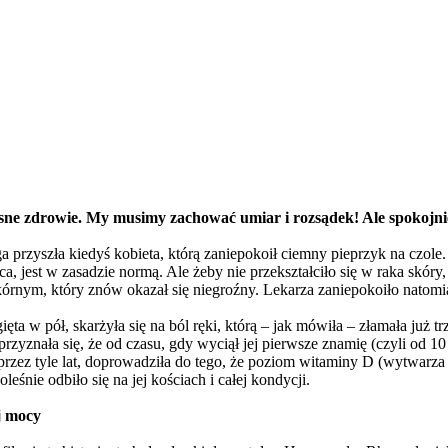
ne zdrowie. My musimy zachować umiar i rozsądek! Ale spokojnie, 
przyszła kiedyś kobieta, którą zaniepokoił ciemny pieprzyk na czole. L
ca, jest w zasadzie normą. Ale żeby nie przekształciło się w raka skóry,
rnym, który znów okazał się niegroźny. Lekarza zaniepokoiło natomia
ięta w pół, skarżyła się na ból ręki, którą – jak mówiła – złamała już tr
rzyznała się, że od czasu, gdy wyciął jej pierwsze znamię (czyli od 10 l
przez tyle lat, doprowadziła do tego, że poziom witaminy D (wytwarz
boleśnie odbiło się na jej kościach i całej kondycji.
j mocy