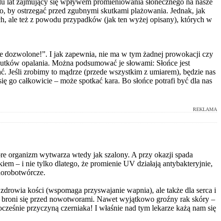
wielu lat zajmujący się wpływem promieniowania słonecznego na nasze
 to, by ostrzegać przed zgubnymi skutkami plażowania. Jednak, jak
 ale też z powodu przypadków (jak ten wyżej opisany), których w
 dozwolone!”. I jak zapewnia, nie ma w tym żadnej prowokacji czy
h skutków opalania. Można podsumować je słowami: Słońce jest
. Jeśli zrobimy to mądrze (przede wszystkim z umiarem), będzie nas
się go całkowicie – może spotkać kara. Bo słońce potrafi być dla nas
REKLAMA
tóre organizm wytwarza wtedy jak szalony. A przy okazji spada
em – i nie tylko dlatego, że promienie UV działają antybakteryjnie,
horobotwórcze.
a zdrowia kości (wspomaga przyswajanie wapnia), ale także dla serca i
ej broni się przed nowotworami. Nawet wyjątkowo groźny rak skóry –
ocześnie przyczyną czerniaka! I właśnie nad tym lekarze każą nam się