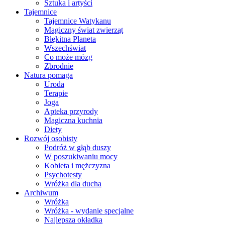
Sztuka i artyści
Tajemnice
Tajemnice Watykanu
Magiczny świat zwierząt
Błękitna Planeta
Wszechświat
Co może mózg
Zbrodnie
Natura pomaga
Uroda
Terapie
Joga
Apteka przyrody
Magiczna kuchnia
Diety
Rozwój osobisty
Podróż w głąb duszy
W poszukiwaniu mocy
Kobieta i mężczyzna
Psychotesty
Wróżka dla ducha
Archiwum
Wróżka
Wróżka - wydanie specjalne
Najlepsza okładka