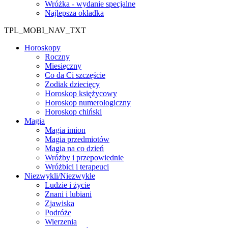
Wróżka - wydanie specjalne
Najlepsza okładka
TPL_MOBI_NAV_TXT
Horoskopy
Roczny
Miesięczny
Co da Ci szczęście
Zodiak dziecięcy
Horoskop księżycowy
Horoskop numerologiczny
Horoskop chiński
Magia
Magia imion
Magia przedmiotów
Magia na co dzień
Wróżby i przepowiednie
Wróżbici i terapeuci
Niezwykli/Niezwykłe
Ludzie i życie
Znani i lubiani
Zjawiska
Podróże
Wierzenia