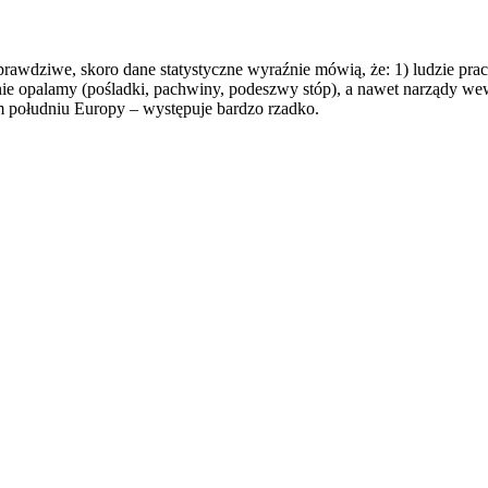
 prawdziwe, skoro dane statystyczne wyraźnie mówią, że: 1) ludzie pra
 nie opalamy (pośladki, pachwiny, podeszwy stóp), a nawet narządy wew
m południu Europy – występuje bardzo rzadko.