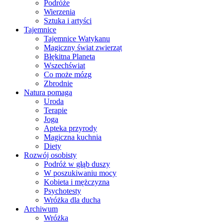
Podróże
Wierzenia
Sztuka i artyści
Tajemnice
Tajemnice Watykanu
Magiczny świat zwierząt
Błękitna Planeta
Wszechświat
Co może mózg
Zbrodnie
Natura pomaga
Uroda
Terapie
Joga
Apteka przyrody
Magiczna kuchnia
Diety
Rozwój osobisty
Podróż w głąb duszy
W poszukiwaniu mocy
Kobieta i mężczyzna
Psychotesty
Wróżka dla ducha
Archiwum
Wróżka