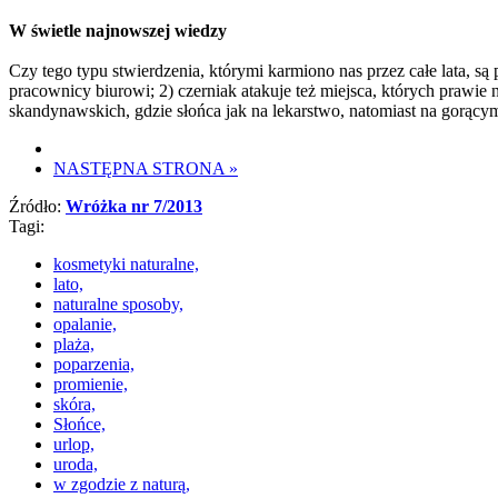
W świetle najnowszej wiedzy
Czy tego typu stwierdzenia, którymi karmiono nas przez całe lata, są
pracownicy biurowi; 2) czerniak atakuje też miejsca, których prawie
skandynawskich, gdzie słońca jak na lekarstwo, natomiast na gorący
NASTĘPNA STRONA
»
Źródło:
Wróżka nr 7/2013
Tagi:
kosmetyki naturalne,
lato,
naturalne sposoby,
opalanie,
plaża,
poparzenia,
promienie,
skóra,
Słońce,
urlop,
uroda,
w zgodzie z naturą,