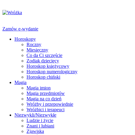
Zamów e-wydanie
Horoskopy
Roczny
Miesięczny
Co da Ci szczęście
Zodiak dziecięcy
Horoskop księżycowy
Horoskop numerologiczny
Horoskop chiński
Magia
Magia imion
Magia przedmiotów
Magia na co dzień
Wróżby i przepowiednie
Wróżbici i terapeuci
Niezwykli/Niezwykłe
Ludzie i życie
Znani i lubiani
Zjawiska