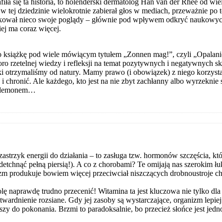
fiła się ta historia, to holenderski dermatolog Han van der Rhee od 
 w tej dziedzinie wielokrotnie zabierał głos w mediach, przeważnie po
ikował nieco swoje poglądy – głównie pod wpływem odkryć naukowych,
iej ma coraz więcej.
 książkę pod wiele mówiącym tytułem „Zonnen mag!”, czyli „Opalanie
sporo rzetelnej wiedzy i refleksji na temat pozytywnych i negatywnyc
i otrzymaliśmy od natury. Mamy prawo (i obowiązek) z niego korzystać
 i chronić. Ale każdego, kto jest na nie zbyt zachłanny albo wyrzeknie 
i demonem…
zastrzyk energii do działania – to zasługa tzw. hormonów szczęścia, k
tchnąć pełną piersią!). A co z chorobami? Te omijają nas szerokim łuki
zm produkuje bowiem więcej przeciwciał niszczących drobnoustroje c
olę naprawdę trudno przecenić! Witamina ta jest kluczowa nie tylko dl
wardnienie rozsiane. Gdy jej zasoby są wystarczające, organizm lepi
y do pokonania. Brzmi to paradoksalnie, bo przecież słońce jest jedn