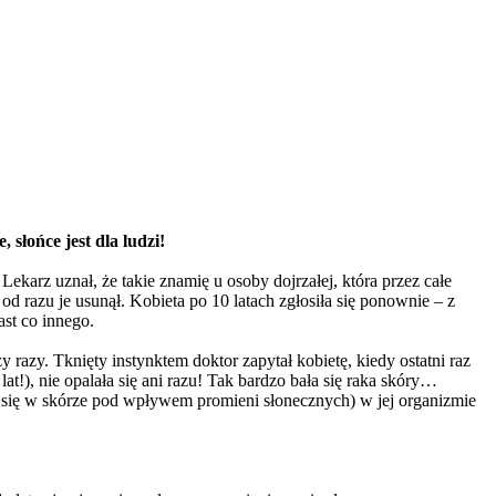
słońce jest dla ludzi!
ekarz uznał, że takie znamię u osoby dojrzałej, która przez całe
 od razu je usunął. Kobieta po 10 latach zgłosiła się ponownie – z
st co innego.
zy razy. Tknięty instynktem doktor zapytał kobietę, kiedy ostatni raz
at!), nie opalała się ani razu! Tak bardzo bała się raka skóry…
a się w skórze pod wpływem promieni słonecznych) w jej organizmie