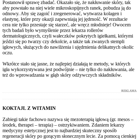
Postanowił sprawę zbadać. Okazało się, że nakłuwanie skóry, tak
aby powstało na niej wiele mikroskopijnych ranek, pobudza ją do
odnowy. Aby się zagoić i zregenerować, wytwarza kolagen i
elastynę, które przy okazji zapewniają jej jędrność. W rezultacie
cera nie tylko przestaje się starzeć, ale wręcz młodnieje! Owocem
tych badań było wymyślenie przez lekarza rollerów
dermatologicznych, czyli wałeczków pokrytych igiełkami, którymi
jeździ się po twarzy czy dekolcie, a także tak zwanych stempli
igłowych, służących do nawilżenia i ujędrnienia delikatnych okolic
oczu.
Wkrótce stało się jasne, że najlepiej działają te metody, w których
igła wykorzystywana jest podwójnie – nie tylko do nakłuwania, ale
też do wprowadzania w głąb skóry odżywczych składników.
REKLAMA
KOKTAJL Z WITAMIN
Zabiegi takie fachowo nazywa się mezoterapią igłową (gr. mesos –
środek, therapei – terapia) – ostrzykiwaniem. Zdaniem lekarzy
medycyny estetycznej jest to najbardziej skuteczny sposób
regeneracji skóry po gorącym słonecznym lecie. Za pomocą cienkiej