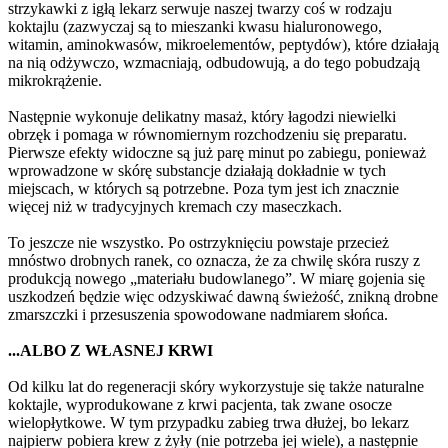
strzykawki z igłą lekarz serwuje naszej twarzy coś w rodzaju
koktajlu (zazwyczaj są to mieszanki kwasu hialuronowego,
witamin, aminokwasów, mikroelementów, peptydów), które działają
na nią odżywczo, wzmacniają, odbudowują, a do tego pobudzają
mikrokrążenie.
Następnie wykonuje delikatny masaż, który łagodzi niewielki
obrzęk i pomaga w równomiernym rozchodzeniu się preparatu.
Pierwsze efekty widoczne są już parę minut po zabiegu, ponieważ
wprowadzone w skórę substancje działają dokładnie w tych
miejscach, w których są potrzebne. Poza tym jest ich znacznie
więcej niż w tradycyjnych kremach czy maseczkach.
To jeszcze nie wszystko. Po ostrzyknięciu powstaje przecież
mnóstwo drobnych ranek, co oznacza, że za chwilę skóra ruszy z
produkcją nowego „materiału budowlanego”. W miarę gojenia się
uszkodzeń będzie więc odzyskiwać dawną świeżość, znikną drobne
zmarszczki i przesuszenia spowodowane nadmiarem słońca.
...ALBO Z WŁASNEJ KRWI
Od kilku lat do regeneracji skóry wykorzystuje się także naturalne
koktajle, wyprodukowane z krwi pacjenta, tak zwane osocze
wielopłytkowe. W tym przypadku zabieg trwa dłużej, bo lekarz
najpierw pobiera krew z żyły (nie potrzeba jej wiele), a następnie