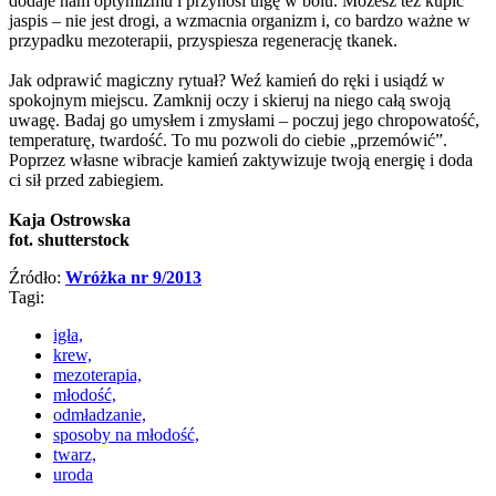
dodaje nam optymizmu i przynosi ulgę w bólu. Możesz też kupić
jaspis – nie jest drogi, a wzmacnia organizm i, co bardzo ważne w
przypadku mezoterapii, przyspiesza regenerację tkanek.
Jak odprawić magiczny rytuał? Weź kamień do ręki i usiądź w
spokojnym miejscu. Zamknij oczy i skieruj na niego całą swoją
uwagę. Badaj go umysłem i zmysłami – poczuj jego chropowatość,
temperaturę, twardość. To mu pozwoli do ciebie „przemówić”.
Poprzez własne wibracje kamień zaktywizuje twoją energię i doda
ci sił przed zabiegiem.
Kaja Ostrowska
fot. shutterstock
Źródło:
Wróżka nr 9/2013
Tagi:
igła,
krew,
mezoterapia,
młodość,
odmładzanie,
sposoby na młodość,
twarz,
uroda