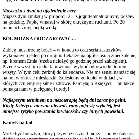
Maseczka z dyni na ujędrnienie cery
Miąższ dyni zmiksuj w proporcji 2:1 z jogurtemnaturalnym, odstaw
na godzinę. Papkę wmasuj w skórę okrężnymi ruchami. Po 20
minutach zmyj ciepłą wodą.
BÓL MOŻNA ODCZAROWAĆ…
Zabieg musi trochę boleć – w końcu to cała seria zastrzyków
wykonanych jeden po drugim. Lekarze na ogół stosują znieczulenie,
np. kremem Emla (trzeba nałożyć go godzinę przed zabiegiem).
Przede wszystkim jednak powinnaś wybrać odpowiedni termin
wizyty. W tym celu zerknij do kalendarza. Nie ma sensu narażać się
na ból w okresie miesiączki. Zniesiemy go lepiej w dniach, w
których czujemy się silne i zdrowe. Pamiętaj o Księżycu – on także
pomaga nam w pielęgnacji urody!
Najlepszym terminem na mezoterapię będą dni zaraz po pełni.
Kiedy Księżyca zaczyna ubywać, rany goją się szybciej, jest
mniejsze ryzyko powstania krwiaczków czy innych powikłań.
Kamyk na ból
Może być bursztyn, który przywiozłaś znad morza – bo właśnie on