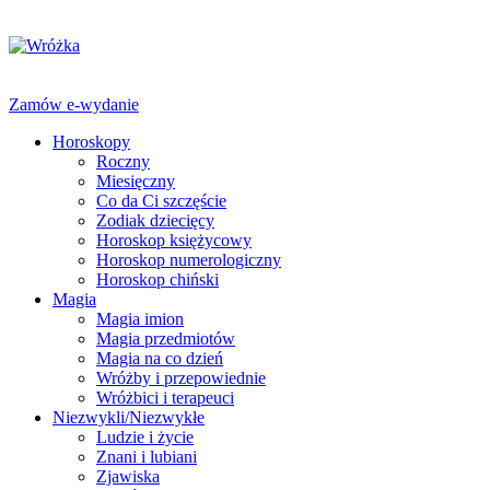
Zamów e-wydanie
Horoskopy
Roczny
Miesięczny
Co da Ci szczęście
Zodiak dziecięcy
Horoskop księżycowy
Horoskop numerologiczny
Horoskop chiński
Magia
Magia imion
Magia przedmiotów
Magia na co dzień
Wróżby i przepowiednie
Wróżbici i terapeuci
Niezwykli/Niezwykłe
Ludzie i życie
Znani i lubiani
Zjawiska