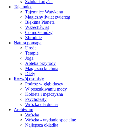
Sztuka i artyści
Tajemnice
Tajemnice Watykanu
Magiczny świat zwierząt
Błękitna Planeta
Wszechświat
Co może mózg
Zbrodnie
Natura pomaga
Uroda
Terapie
Joga
Apteka przyrody
Magiczna kuchnia
Diety
Rozwój osobisty
Podróż w głąb duszy
W poszukiwaniu mocy
Kobieta i mężczyzna
Psychotesty
Wróżka dla ducha
Archiwum
Wróżka
Wróżka - wydanie specjalne
Najlepsza okładka