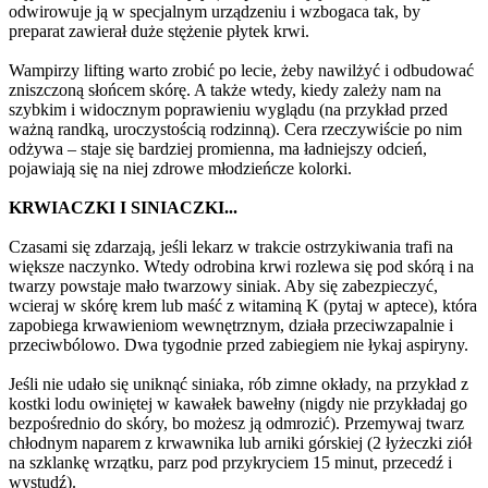
odwirowuje ją w specjalnym urządzeniu i wzbogaca tak, by
preparat zawierał duże stężenie płytek krwi.
Wampirzy lifting warto zrobić po lecie, żeby nawilżyć i odbudować
zniszczoną słońcem skórę. A także wtedy, kiedy zależy nam na
szybkim i widocznym poprawieniu wyglądu (na przykład przed
ważną randką, uroczystością rodzinną). Cera rzeczywiście po nim
odżywa – staje się bardziej promienna, ma ładniejszy odcień,
pojawiają się na niej zdrowe młodzieńcze kolorki.
KRWIACZKI I SINIACZKI...
Czasami się zdarzają, jeśli lekarz w trakcie ostrzykiwania trafi na
większe naczynko. Wtedy odrobina krwi rozlewa się pod skórą i na
twarzy powstaje mało twarzowy siniak. Aby się zabezpieczyć,
wcieraj w skórę krem lub maść z witaminą K (pytaj w aptece), która
zapobiega krwawieniom wewnętrznym, działa przeciwzapalnie i
przeciwbólowo. Dwa tygodnie przed zabiegiem nie łykaj aspiryny.
Jeśli nie udało się uniknąć siniaka, rób zimne okłady, na przykład z
kostki lodu owiniętej w kawałek bawełny (nigdy nie przykładaj go
bezpośrednio do skóry, bo możesz ją odmrozić). Przemywaj twarz
chłodnym naparem z krwawnika lub arniki górskiej (2 łyżeczki ziół
na szklankę wrzątku, parz pod przykryciem 15 minut, przecedź i
wystudź).