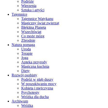
Podróże
Wierzenia
Sztuka i artyści
Tajemnice
Tajemnice Watykanu
Magiczny świat zwierząt
Błękitna Planeta
Wszechświat
Co może mózg
Zbrodnie
Natura pomaga
Uroda
Terapie
Joga
Apteka przyrody
Magiczna kuchnia
Diety
Rozwój osobisty
Podróż w głąb duszy
W poszukiwaniu mocy
Kobieta i mężczyzna
Psychotesty
Wróżka dla ducha
Archiwum
Wróżka