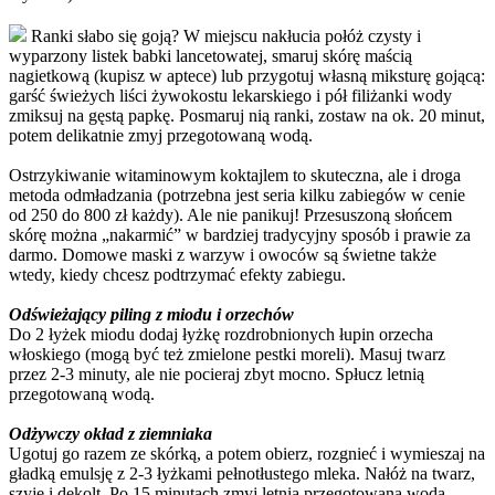
Ranki słabo się goją? W miejscu nakłucia połóż czysty i
wyparzony listek babki lancetowatej, smaruj skórę maścią
nagietkową (kupisz w aptece) lub przygotuj własną miksturę gojącą:
garść świeżych liści żywokostu lekarskiego i pół filiżanki wody
zmiksuj na gęstą papkę. Posmaruj nią ranki, zostaw na ok. 20 minut,
potem delikatnie zmyj przegotowaną wodą.
Ostrzykiwanie witaminowym koktajlem to skuteczna, ale i droga
metoda odmładzania (potrzebna jest seria kilku zabiegów w cenie
od 250 do 800 zł każdy). Ale nie panikuj! Przesuszoną słońcem
skórę można „nakarmić” w bardziej tradycyjny sposób i prawie za
darmo. Domowe maski z warzyw i owoców są świetne także
wtedy, kiedy chcesz podtrzymać efekty zabiegu.
Odświeżający piling z miodu i orzechów
Do 2 łyżek miodu dodaj łyżkę rozdrobnionych łupin orzecha
włoskiego (mogą być też zmielone pestki moreli). Masuj twarz
przez 2-3 minuty, ale nie pocieraj zbyt mocno. Spłucz letnią
przegotowaną wodą.
Odżywczy okład z ziemniaka
Ugotuj go razem ze skórką, a potem obierz, rozgnieć i wymieszaj na
gładką emulsję z 2-3 łyżkami pełnotłustego mleka. Nałóż na twarz,
szyję i dekolt. Po 15 minutach zmyj letnią przegotowaną wodą.