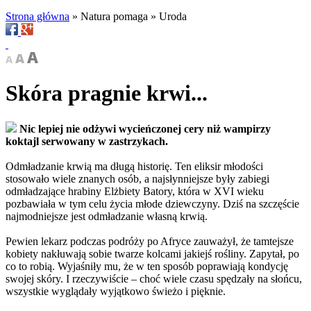
Strona główna
»
Natura pomaga
»
Uroda
Skóra pragnie krwi...
Nic lepiej nie odżywi wycieńczonej cery niż wampirzy
koktajl serwowany w zastrzykach.
Odmładzanie krwią ma długą historię. Ten eliksir młodości
stosowało wiele znanych osób, a najsłynniejsze były zabiegi
odmładzające hrabiny Elżbiety Batory, która w XVI wieku
pozbawiała w tym celu życia młode dziewczyny. Dziś na szczęście
najmodniejsze jest odmładzanie własną krwią.
Pewien lekarz podczas podróży po Afryce zauważył, że tamtejsze
kobiety nakłuwają sobie twarze kolcami jakiejś rośliny. Zapytał, po
co to robią. Wyjaśniły mu, że w ten sposób poprawiają kondycję
swojej skóry. I rzeczywiście – choć wiele czasu spędzały na słońcu,
wszystkie wyglądały wyjątkowo świeżo i pięknie.