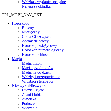
Wróżka - wydanie specjalne
Najlepsza okładka
TPL_MOBI_NAV_TXT
Horoskopy
Roczny
Miesięczny
Co da Ci szczęście
Zodiak dziecięcy
Horoskop księżycowy
Horoskop numerologiczny
Horoskop chiński
Magia
Magia imion
Magia przedmiotów
Magia na co dzień
Wróżby i przepowiednie
Wróżbici i terapeuci
Niezwykli/Niezwykłe
Ludzie i życie
Znani i lubiani
Zjawiska
Podróże
Wierzenia