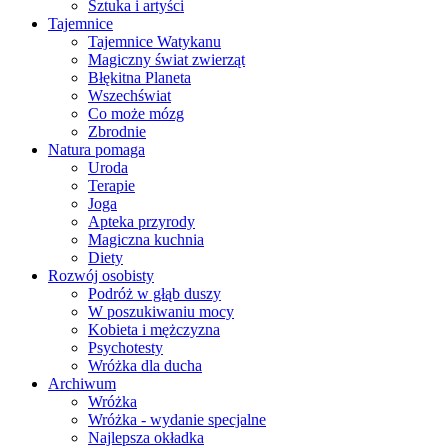
Sztuka i artyści
Tajemnice
Tajemnice Watykanu
Magiczny świat zwierząt
Błękitna Planeta
Wszechświat
Co może mózg
Zbrodnie
Natura pomaga
Uroda
Terapie
Joga
Apteka przyrody
Magiczna kuchnia
Diety
Rozwój osobisty
Podróż w głąb duszy
W poszukiwaniu mocy
Kobieta i mężczyzna
Psychotesty
Wróżka dla ducha
Archiwum
Wróżka
Wróżka - wydanie specjalne
Najlepsza okładka