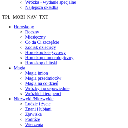
Wróżka - wydanie specjalne
Najlepsza okładka
TPL_MOBI_NAV_TXT
Horoskopy
Roczny
Miesięczny
Co da Ci szczęście
Zodiak dziecięcy
Horoskop księżycowy
Horoskop numerologiczny
Horoskop chiński
Magia
Magia imion
Magia przedmiotów
Magia na co dzień
Wróżby i przepowiednie
Wróżbici i terapeuci
Niezwykli/Niezwykłe
Ludzie i życie
Znani i lubiani
Zjawiska
Podróże
Wierzenia