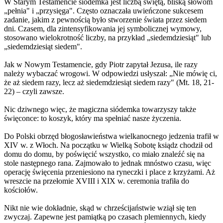
W Starym Testamencie siódemka jest liczbą świętą, bliską słowom
„pełnia" i „przysięga". Często oznaczała uwieńczone sukcesem
zadanie, jakim z pewnością było stworzenie świata przez siedem
dni. Czasem, dla zintensyfikowania jej symbolicznej wymowy,
stosowano wielokrotność liczby, na przykład „siedemdziesiąt" lub
„siedemdziesiąt siedem".
Jak w Nowym Testamencie, gdy Piotr zapytał Jezusa, ile razy
należy wybaczać wrogowi. W odpowiedzi usłyszał: „Nie mówię ci,
że aż siedem razy, lecz aż siedemdziesiąt siedem razy" (Mt. 18, 21-
22) – czyli zawsze.
Nic dziwnego więc, że magiczna siódemka towarzyszy także
święconce: to koszyk, który ma spełniać nasze życzenia.
Do Polski obrzęd błogosławieństwa wielkanocnego jedzenia trafił w
XIV w. z Włoch. Na początku w Wielką Sobotę ksiądz chodził od
domu do domu, by poświęcić wszystko, co miało znaleźć się na
stole następnego rana. Zajmowało to jednak mnóstwo czasu, więc
operację święcenia przeniesiono na ryneczki i place z krzyżami. Aż
wreszcie na przełomie XVIII i XIX w. ceremonia trafiła do
kościołów.
Nikt nie wie dokładnie, skąd w chrześcijaństwie wziął się ten
zwyczaj. Zapewne jest pamiątką po czasach plemiennych, kiedy