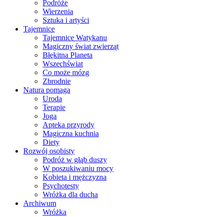
Podróże
Wierzenia
Sztuka i artyści
Tajemnice
Tajemnice Watykanu
Magiczny świat zwierząt
Błękitna Planeta
Wszechświat
Co może mózg
Zbrodnie
Natura pomaga
Uroda
Terapie
Joga
Apteka przyrody
Magiczna kuchnia
Diety
Rozwój osobisty
Podróż w głąb duszy
W poszukiwaniu mocy
Kobieta i mężczyzna
Psychotesty
Wróżka dla ducha
Archiwum
Wróżka