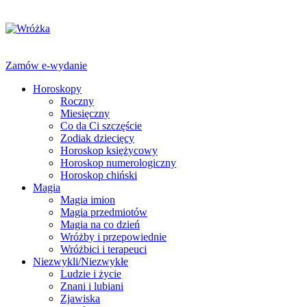
Zamów e-wydanie
Horoskopy
Roczny
Miesięczny
Co da Ci szczęście
Zodiak dziecięcy
Horoskop księżycowy
Horoskop numerologiczny
Horoskop chiński
Magia
Magia imion
Magia przedmiotów
Magia na co dzień
Wróżby i przepowiednie
Wróżbici i terapeuci
Niezwykli/Niezwykłe
Ludzie i życie
Znani i lubiani
Zjawiska