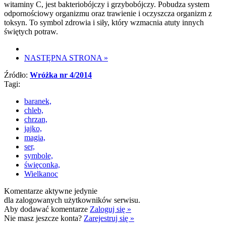
witaminy C, jest bakteriobójczy i grzybobójczy. Pobudza system
odpornościowy organizmu oraz trawienie i oczyszcza organizm z
toksyn. To symbol zdrowia i siły, który wzmacnia atuty innych
świętych potraw.
NASTĘPNA STRONA
»
Źródło:
Wróżka nr 4/2014
Tagi:
baranek,
chleb,
chrzan,
jajko,
magia,
ser,
symbole,
święconka,
Wielkanoc
Komentarze aktywne jedynie
dla zalogowanych użytkowników serwisu.
Aby dodawać komentarze
Zaloguj się »
Nie masz jeszcze konta?
Zarejestruj się »