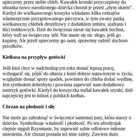
upieczony przez siebie chleb. Kawałek kromki przyczepiony do
ubranka nowo narodzonego dziecka chronił je przed „złym okiem".
Kiedyś do wielkanocnego koszyka wkładano kilka rodzajów
własnoręcznie przygotowanego pieczywa, w tym zwany paską
wielkanocny chlebek drożdżowy z dodatkiem imbiru, szafranu i
liści bobkowych. Dziś do święcenia niesie się kawałek bochna,
który trafi na świąteczny stół. Nie stanie się nic złego, jeśli go
kupimy. Ale jeżeli upieczemy go sami, sprawimy radość duchom
przodków.
Kiełbasa na przypływ gotówki
Jeśli ktoś chce w nadchodzącym roku dostać lepszą pracę,
wzbogacić się, pójść do ołtarza z kimś dobrze ustawionym w życiu,
względnie dostać spory spadek, powinien do chleba dodać wędlinę.
Jest symbolem dobrobytu i powinna zapewnić nam dodatkowy
zastrzyk gotówki. Kiedyś do koszyczka trafiał kawałek szynki, dziś
najczęściej jest to któraś z polskich kiełbas.
Chrzan na płodność i siłę
Nie może go zabraknąć w święconce samotnej pary, która marzy o
dziecku. Symbolizuje witalność i płodność. Po ten afrodyzjak
chętnie sięgali Rzymianie, by zapewnić sobie odlotowe miłosne
uniesienia. Ale chrzan posiada też inne zalety. Zawiera dużo