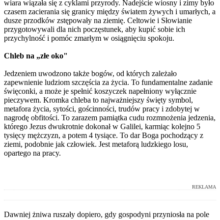
wiara wiązała się z cyklami przyrody. Nadejście wiosny i zimy było
czasem zacierania się granicy między światem żywych i umarłych, a
dusze przodków zstępowały na ziemię. Celtowie i Słowianie
przygotowywali dla nich poczęstunek, aby kupić sobie ich
przychylność i pomóc zmarłym w osiągnięciu spokoju.
Chleb na „złe oko"
Jedzeniem uwodzono także bogów, od których zależało
zapewnienie ludziom szczęścia za życia. To fundamentalne zadanie
święconki, a może je spełnić koszyczek napełniony wyłącznie
pieczywem. Kromka chleba to najważniejszy święty symbol,
metafora życia, sytości, gościnności, trudów pracy i zdobytej w
nagrodę obfitości. To zarazem pamiątka cudu rozmnożenia jedzenia,
którego Jezus dwukrotnie dokonał w Galilei, karmiąc kolejno 5
tysięcy mężczyzn, a potem 4 tysiące. To dar Boga pochodzący z
ziemi, podobnie jak człowiek. Jest metaforą ludzkiego losu,
opartego na pracy.
REKLAMA
Dawniej żniwa ruszały dopiero, gdy gospodyni przyniosła na pole