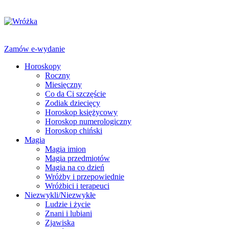
Zamów e-wydanie
Horoskopy
Roczny
Miesięczny
Co da Ci szczęście
Zodiak dziecięcy
Horoskop księżycowy
Horoskop numerologiczny
Horoskop chiński
Magia
Magia imion
Magia przedmiotów
Magia na co dzień
Wróżby i przepowiednie
Wróżbici i terapeuci
Niezwykli/Niezwykłe
Ludzie i życie
Znani i lubiani
Zjawiska