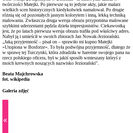
twórczości Matejki. Po pierwsze są to jedyne akty, jakie malarz
wielkich scen historycznych kiedykolwiek namalował. Po drugie
różnią się od pozostałych jasnym kolorytem i inną, lekką techniką
malowania. Zwłaszcza druga wersja obrazu przypomina malowane
szybkimi uderzeniami pędzla dzieła impresjonistów. Ciekawostką
jest, że po latach pierwsza wersja obrazu trafiła pod właściwy adres.
Nabył ją i umieścił w swoich zbiorach Jan Nowak-Jeziorański.
„Jaką przyjemność – pisał on – sprawiło mi kupno Matejki
»Utopiona w Bosforze«. To była podwójna przyjemność, dlatego że
w sprawę tej Turczynki, która zdradziła w haremie swojego pana na
rzecz polskiego oficera, był w jakiś sposób wmieszany któryś z
moich krewnych noszących nazwisko Jeziorański".
Beata Majchrowska
fot. wikipedia
Galeria zdjęć