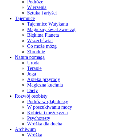
Podróże
Wierzenia
Sztuka i artyści
Tajemnice
Tajemnice Watykanu
Magiczny świat zwierząt
Błękitna Planeta
Wszechświat
Co może mózg
Zbrodnie
Natura pomaga
Uroda
Terapie
Joga
Apteka przyrody
Magiczna kuchnia
Diety
Rozwój osobisty
Podróż w głąb duszy
W poszukiwaniu mocy
Kobieta i mężczyzna
Psychotesty
Wróżka dla ducha
Archiwum
Wróżka