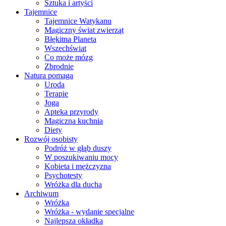
Sztuka i artyści
Tajemnice
Tajemnice Watykanu
Magiczny świat zwierząt
Błękitna Planeta
Wszechświat
Co może mózg
Zbrodnie
Natura pomaga
Uroda
Terapie
Joga
Apteka przyrody
Magiczna kuchnia
Diety
Rozwój osobisty
Podróż w głąb duszy
W poszukiwaniu mocy
Kobieta i mężczyzna
Psychotesty
Wróżka dla ducha
Archiwum
Wróżka
Wróżka - wydanie specjalne
Najlepsza okładka