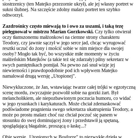
siostrzenicy (ten Matejko przezornie ukrył), ale jej własny portret w
sukni ślubnej. Na szczęście zdolny malarz portret ten szybko
odtworzył.
Zazdrośnicy często miewają to i owo za uszami, i taką tezę
pielęgnował w mistrzu Marian Gorzkowski.
Czy tylko otwierał
oczy tłamszonemu małżonkowi na ciemne strony charakteru
Teodory, czy jawnie sączył w jego serce jad, chcąc wyrugować
resztki uczuć do żony i mościć sobie w nim miejsce dla swojej
osoby? Mogło tak być, bo wszystkie miłe momenty w życiu
małżeńskim Matejków (a takie też się zdarzały) pilny sekretarz w
swych pamiętnikach pomijał. Na pewno zaś snuł wizje jej
niewierności i prawdopodobnie pod ich wpływem Matejko
namalował drugą wersję „Utopionej".
Niewykluczone, że Jan, wstawiając twarze całej trójki w egzotyczną
scenę mordu, zwyczajnie pozwolił sobie na gorzki żart. Był
melancholikiem, ale niepozbawionym poczucia humoru, co widać
w jego rysunkach i karykaturach. Może chciał zdemaskować
podświadome pragnienia swego sekretarza ukatrupienia Teodory, a
może po prostu malarz choć raz chciał poczuć się panem w
stosunku do swej dominującej żony i przedstawił ją spętaną,
spoglądającą błagalnie, proszącą o łaskę...?
Obie wersje „Utopionych w Bosforze" to niezwykłe dzieła w