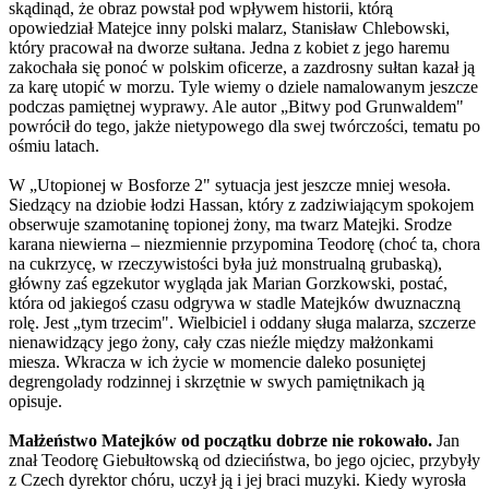
skądinąd, że obraz powstał pod wpływem historii, którą
opowiedział Matejce inny polski malarz, Stanisław Chlebowski,
który pracował na dworze sułtana. Jedna z kobiet z jego haremu
zakochała się ponoć w polskim oficerze, a zazdrosny sułtan kazał ją
za karę utopić w morzu. Tyle wiemy o dziele namalowanym jeszcze
podczas pamiętnej wyprawy. Ale autor „Bitwy pod Grunwaldem"
powrócił do tego, jakże nietypowego dla swej twórczości, tematu po
ośmiu latach.
W „Utopionej w Bosforze 2" sytuacja jest jeszcze mniej wesoła.
Siedzący na dziobie łodzi Hassan, który z zadziwiającym spokojem
obserwuje szamotaninę topionej żony, ma twarz Matejki. Srodze
karana niewierna – niezmiennie przypomina Teodorę (choć ta, chora
na cukrzycę, w rzeczywistości była już monstrualną grubaską),
główny zaś egzekutor wygląda jak Marian Gorzkowski, postać,
która od jakiegoś czasu odgrywa w stadle Matejków dwuznaczną
rolę. Jest „tym trzecim". Wielbiciel i oddany sługa malarza, szczerze
nienawidzący jego żony, cały czas nieźle między małżonkami
miesza. Wkracza w ich życie w momencie daleko posuniętej
degrengolady rodzinnej i skrzętnie w swych pamiętnikach ją
opisuje.
Małżeństwo Matejków od początku dobrze nie rokowało.
Jan
znał Teodorę Giebułtowską od dzieciństwa, bo jego ojciec, przybyły
z Czech dyrektor chóru, uczył ją i jej braci muzyki. Kiedy wyrosła