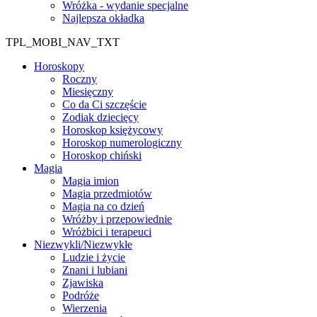
Wróżka - wydanie specjalne
Najlepsza okładka
TPL_MOBI_NAV_TXT
Horoskopy
Roczny
Miesięczny
Co da Ci szczęście
Zodiak dziecięcy
Horoskop księżycowy
Horoskop numerologiczny
Horoskop chiński
Magia
Magia imion
Magia przedmiotów
Magia na co dzień
Wróżby i przepowiednie
Wróżbici i terapeuci
Niezwykli/Niezwykłe
Ludzie i życie
Znani i lubiani
Zjawiska
Podróże
Wierzenia