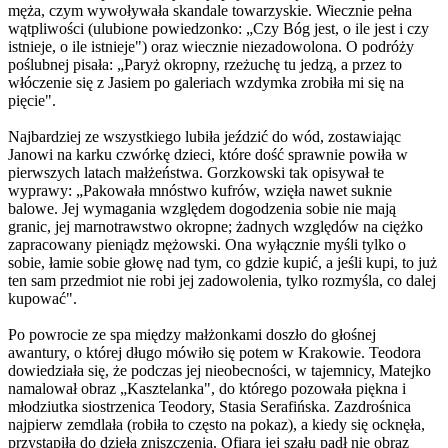
męża, czym wywoływała skandale towarzyskie. Wiecznie pełna
wątpliwości (ulubione powiedzonko: „Czy Bóg jest, o ile jest i czy
istnieje, o ile istnieje") oraz wiecznie niezadowolona. O podróży
poślubnej pisała: „Paryż okropny, rzeżuchę tu jedzą, a przez to
włóczenie się z Jasiem po galeriach wzdymka zrobiła mi się na
pięcie".
Najbardziej ze wszystkiego lubiła jeździć do wód, zostawiając
Janowi na karku czwórkę dzieci, które dość sprawnie powiła w
pierwszych latach małżeństwa. Gorzkowski tak opisywał te
wyprawy: „Pakowała mnóstwo kufrów, wzięła nawet suknie
balowe. Jej wymagania względem dogodzenia sobie nie mają
granic, jej marnotrawstwo okropne; żadnych względów na ciężko
zapracowany pieniądz mężowski. Ona wyłącznie myśli tylko o
sobie, łamie sobie głowę nad tym, co gdzie kupić, a jeśli kupi, to już
ten sam przedmiot nie robi jej zadowolenia, tylko rozmyśla, co dalej
kupować".
Po powrocie ze spa między małżonkami doszło do głośnej
awantury, o której długo mówiło się potem w Krakowie. Teodora
dowiedziała się, że podczas jej nieobecności, w tajemnicy, Matejko
namalował obraz „Kasztelanka", do którego pozowała piękna i
młodziutka siostrzenica Teodory, Stasia Serafińska. Zazdrośnica
najpierw zemdlała (robiła to często na pokaz), a kiedy się ocknęła,
przystąpiła do dzieła zniszczenia. Ofiarą jej szału padł nie obraz