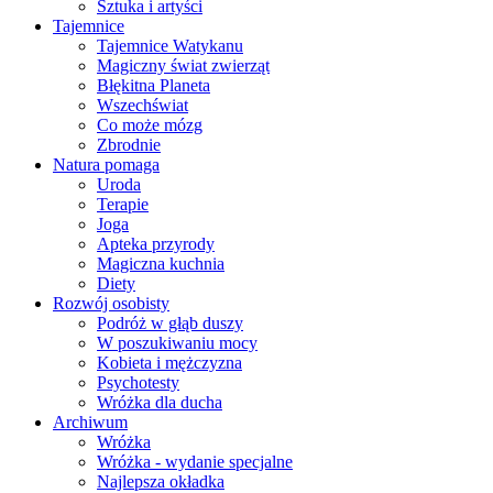
Sztuka i artyści
Tajemnice
Tajemnice Watykanu
Magiczny świat zwierząt
Błękitna Planeta
Wszechświat
Co może mózg
Zbrodnie
Natura pomaga
Uroda
Terapie
Joga
Apteka przyrody
Magiczna kuchnia
Diety
Rozwój osobisty
Podróż w głąb duszy
W poszukiwaniu mocy
Kobieta i mężczyzna
Psychotesty
Wróżka dla ducha
Archiwum
Wróżka
Wróżka - wydanie specjalne
Najlepsza okładka