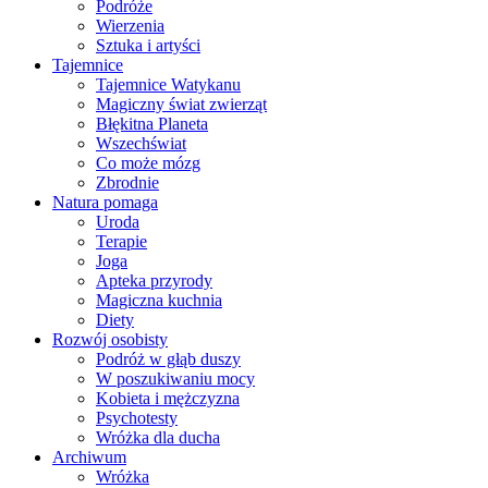
Podróże
Wierzenia
Sztuka i artyści
Tajemnice
Tajemnice Watykanu
Magiczny świat zwierząt
Błękitna Planeta
Wszechświat
Co może mózg
Zbrodnie
Natura pomaga
Uroda
Terapie
Joga
Apteka przyrody
Magiczna kuchnia
Diety
Rozwój osobisty
Podróż w głąb duszy
W poszukiwaniu mocy
Kobieta i mężczyzna
Psychotesty
Wróżka dla ducha
Archiwum
Wróżka