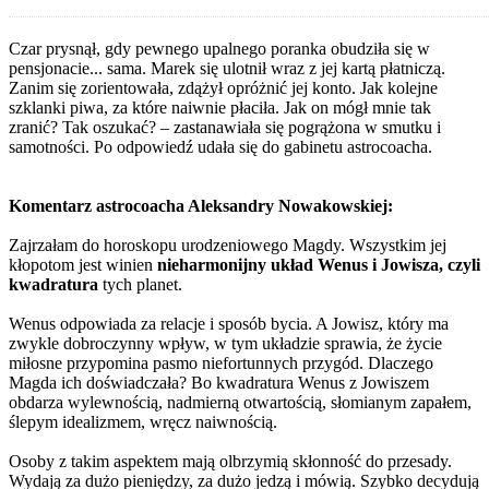
Czar prysnął, gdy pewnego upalnego poranka obudziła się w
pensjonacie... sama. Marek się ulotnił wraz z jej kartą płatniczą.
Zanim się zorientowała, zdążył opróżnić jej konto. Jak kolejne
szklanki piwa, za które naiwnie płaciła. Jak on mógł mnie tak
zranić? Tak oszukać? – zastanawiała się pogrążona w smutku i
samotności. Po odpowiedź udała się do gabinetu astrocoacha.
Komentarz astrocoacha Aleksandry Nowakowskiej:
Zajrzałam do horoskopu urodzeniowego Magdy. Wszystkim jej
kłopotom jest winien
nieharmonijny układ Wenus i Jowisza, czyli
kwadratura
tych planet.
Wenus odpowiada za relacje i sposób bycia. A Jowisz, który ma
zwykle dobroczynny wpływ, w tym układzie sprawia, że życie
miłosne przypomina pasmo niefortunnych przygód. Dlaczego
Magda ich doświadczała? Bo kwadratura Wenus z Jowiszem
obdarza wylewnością, nadmierną otwartością, słomianym zapałem,
ślepym idealizmem, wręcz naiwnością.
Osoby z takim aspektem mają olbrzymią skłonność do przesady.
Wydają za dużo pieniędzy, za dużo jedzą i mówią. Szybko decydują