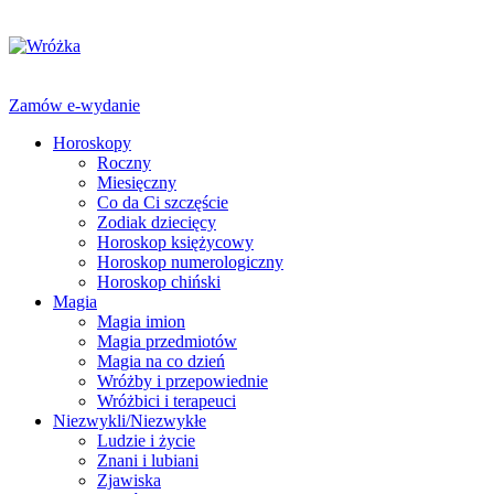
Zamów e-wydanie
Horoskopy
Roczny
Miesięczny
Co da Ci szczęście
Zodiak dziecięcy
Horoskop księżycowy
Horoskop numerologiczny
Horoskop chiński
Magia
Magia imion
Magia przedmiotów
Magia na co dzień
Wróżby i przepowiednie
Wróżbici i terapeuci
Niezwykli/Niezwykłe
Ludzie i życie
Znani i lubiani
Zjawiska