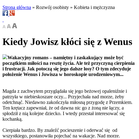
Strona główna
»
Rozwój osobisty
»
Kobieta i mężczyzna
Kiedy Jowisz kłóci się z Wenus
Wakacyjny romans – namiętny i zaskakujący może być
początkiem miłości na resztę życia. Ale też przyczyną cierpienia
i frustracji. Jak potoczą się jego dalsze losy? O tym zdecyduje
położenie Wenus i Jowisza w horoskopie urodzeniowym...
Magda z zachwytem przyglądała się jego beżowej opaleniźnie i
patrzyła w niebieskoszare oczy... Przyjechała nad morze, żeby
odetchnąć. Niedawno zakończyła miłosną przygodę z Przemkiem.
Ten krętacz zapewniał, że od dawna nic go z żoną nie łączy, a
spłodził z nią kolejne dziecko. I wtedy przestał interesować się
kochanką.
Cierpiała bardzo. By znaleźć pocieszenie i oderwać się od
wszystkiego, postanowiła pojechać na wakacje. Nad morze.