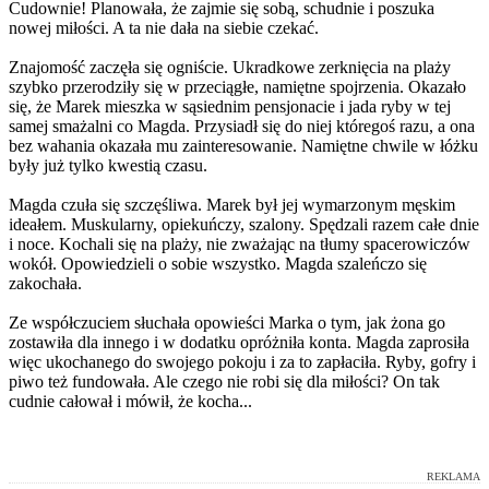
Cudownie! Planowała, że zajmie się sobą, schudnie i poszuka
nowej miłości. A ta nie dała na siebie czekać.
Znajomość zaczęła się ogniście. Ukradkowe zerknięcia na plaży
szybko przerodziły się w przeciągłe, namiętne spojrzenia. Okazało
się, że Marek mieszka w sąsiednim pensjonacie i jada ryby w tej
samej smażalni co Magda. Przysiadł się do niej któregoś razu, a ona
bez wahania okazała mu zainteresowanie. Namiętne chwile w łóżku
były już tylko kwestią czasu.
Magda czuła się szczęśliwa. Marek był jej wymarzonym męskim
ideałem. Muskularny, opiekuńczy, szalony. Spędzali razem całe dnie
i noce. Kochali się na plaży, nie zważając na tłumy spacerowiczów
wokół. Opowiedzieli o sobie wszystko. Magda szaleńczo się
zakochała.
Ze współczuciem słuchała opowieści Marka o tym, jak żona go
zostawiła dla innego i w dodatku opróżniła konta. Magda zaprosiła
więc ukochanego do swojego pokoju i za to zapłaciła. Ryby, gofry i
piwo też fundowała. Ale czego nie robi się dla miłości? On tak
cudnie całował i mówił, że kocha...
REKLAMA