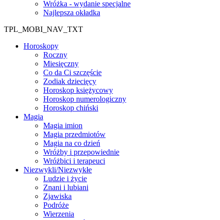
Wróżka - wydanie specjalne
Najlepsza okładka
TPL_MOBI_NAV_TXT
Horoskopy
Roczny
Miesięczny
Co da Ci szczęście
Zodiak dziecięcy
Horoskop księżycowy
Horoskop numerologiczny
Horoskop chiński
Magia
Magia imion
Magia przedmiotów
Magia na co dzień
Wróżby i przepowiednie
Wróżbici i terapeuci
Niezwykli/Niezwykłe
Ludzie i życie
Znani i lubiani
Zjawiska
Podróże
Wierzenia