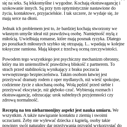
się na seks. Są lekkomyślne i wygodne. Kochają ekstrawagancję i
szokowanie innych. Są przy tym optymistycznie nastawione do
życia, kontaktowe, przyjacielskie. I tak szczere, że wydaje się, że
mają serce na dłoni.
Jednak ich problemem jest to, że bardziej kochają stworzony we
własnym umyśle ideał niż prawdziwą osobę. Namiętność mylą z
miłością. Uwielbiają romanse, które mają posmak ryzyka. Dlatego
po porażkach miłosnych szybko się otrząsają. I... wpadają w kolejne
toksyczne ramiona. Mają kłopot z trzeźwą oceną rzeczywistości.
Powodem tego wszystkiego jest psychiczny mechanizm obronny,
który ma im uniemożliwić prawdziwą bliskość z partnerem. To
strach przed stabilnością wynikający z braku poczucia
wewnętrznego bezpieczeństwa. Takim osobom łatwiej jest
przeżywać dramaty rodem z oper mydlanych, niż wieść spokojne,
codzienne życie z ukochaną osobą. Wolą pędzić przed siebie i
przeżywać ekscytacje, niż głęboko czuć. Wybierają rozmach i
ekstrawagancję, odrzucając urok subtelnych przyjemności czy
zdrową normalność.
Receptą na ten nieharmonijny aspekt jest nauka umiaru.
We
wszystkim. A także nawiązanie kontaktu z ziemią i swoimi
uczuciami. Żeby nie wylewać dziecka z kąpielą, osoby takie
powinny swój naturalny dar przeżywania przygód wykorzystać do