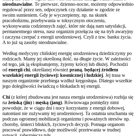
nieodnawialne
. Te pierwsze, dzienno-nocne, możemy odpowiednio
regulować przez sen, odpoczynek czy działanie w zgodzie ze
swoim sumieniem. Gdy je wyczerpiemy, np. na skutek
pracoholizmu, przebywania w toksycznym otoczeniu,
wykonywania codziennych zajęć, które nie dają nam satysfakcji,
permanentnego stresu, nasz organizm przełącza się na tryb awaryjny
i zaczyna czerpać z energii urodzeniowej. Czyli z tzw. banku życia.
A to już są zasoby nieodnawialne.
Według medycyny chińskiej energię urodzeniową dziedziczymy po
rodzicach. Mamy jej określoną ilość, na długie życie. W zależności
od tego, jak ją eksploatujemy, żyjemy krócej lub dłużej. Pochodzi
od
energii chi
, określanej również
praną
,
będącej źródłem
wszelakiej energii życiowej: kosmicznej i ludzkiej
. Jej trasa w
naszym organizmie przebiega wzdłuż kręgosłupa. Dlatego wszelkie
jego dolegliwości świadczą o blokadach tej energii.
Chi
(z której zbudowana jest nasza energia urodzeniowa) rozbija się
na
żeńską (jin)
i
męską (jang)
. Równowaga pomiędzy nimi
powoduje, że w ciągu dni i nocy korzystamy z energii dobowej,
natomiast nie zużywamy tej urodzeniowej. Ta ostatnia uruchamia się
podczas ogromnej mobilizacji organizmu i poważnych stresów np.
choroby, śmierci bliskich, życiowych decyzji. Pomaga organom
pracować prawidłowo, daje możliwość przetrwania w trudnej
sytuacji, zabezpiecza tyły.