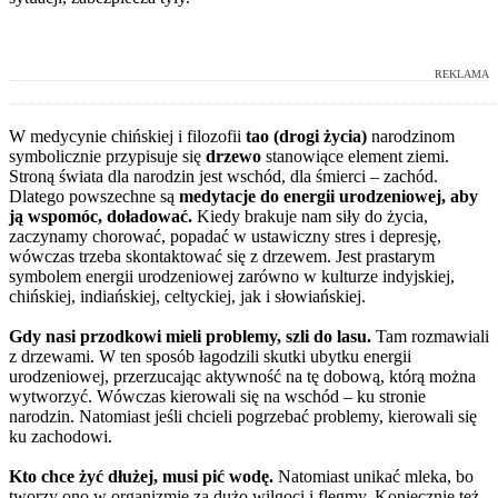
REKLAMA
W medycynie chińskiej i filozofii
tao (drogi życia)
narodzinom
symbolicznie przypisuje się
drzewo
stanowiące element ziemi.
Stroną świata dla narodzin jest wschód, dla śmierci – zachód.
Dlatego powszechne są
medytacje do energii urodzeniowej, aby
ją wspomóc, doładować.
Kiedy brakuje nam siły do życia,
zaczynamy chorować, popadać w ustawiczny stres i depresję,
wówczas trzeba skontaktować się z drzewem. Jest prastarym
symbolem energii urodzeniowej zarówno w kulturze indyjskiej,
chińskiej, indiańskiej, celtyckiej, jak i słowiańskiej.
Gdy nasi przodkowi mieli problemy, szli do lasu.
Tam rozmawiali
z drzewami. W ten sposób łagodzili skutki ubytku energii
urodzeniowej, przerzucając aktywność na tę dobową, którą można
wytworzyć. Wówczas kierowali się na wschód – ku stronie
narodzin. Natomiast jeśli chcieli pogrzebać problemy, kierowali się
ku zachodowi.
Kto chce żyć dłużej, musi pić wodę.
Natomiast unikać mleka, bo
tworzy ono w organizmie za dużo wilgoci i flegmy. Koniecznie też