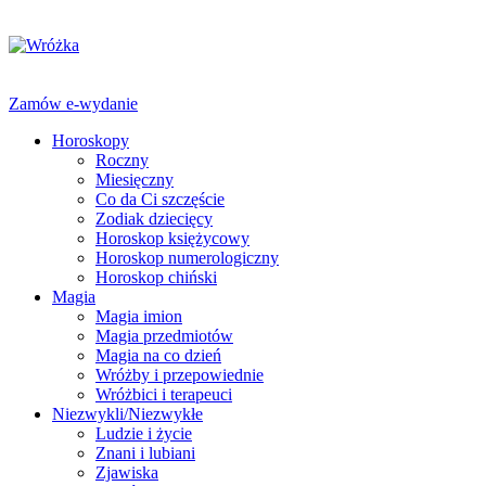
Zamów e-wydanie
Horoskopy
Roczny
Miesięczny
Co da Ci szczęście
Zodiak dziecięcy
Horoskop księżycowy
Horoskop numerologiczny
Horoskop chiński
Magia
Magia imion
Magia przedmiotów
Magia na co dzień
Wróżby i przepowiednie
Wróżbici i terapeuci
Niezwykli/Niezwykłe
Ludzie i życie
Znani i lubiani
Zjawiska