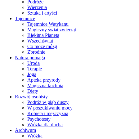
Podróże
Wierzenia
Sztuka i artyści
Tajemnice
Tajemnice Watykanu
Magiczny świat zwierząt
Błękitna Planeta
Wszechświat
Co może mózg
Zbrodnie
Natura pomaga
Uroda
Terapie
Joga
Apteka przyrody
Magiczna kuchnia
Diety
Rozwój osobisty
Podróż w głąb duszy
W poszukiwaniu mocy
Kobieta i mężczyzna
Psychotesty
Wróżka dla ducha
Archiwum
Wróżka