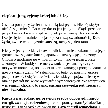
eksploatujemy, żyjemy krócej lub dłużej.
Granica pomiędzy życiem a śmiercią jest płynna. Nie bój się żyć i
nie bój się umierać. Bo wszystko to jest jednym... Skądś przecież
przyszliśmy i dokądś odejdziemy lub przejdziemy. Jak kto woli.
Dzieje się to naturalnie i niejako poza naszą świadomością.
Koło
życia
, zwane w buddyzmie
sansarą
, toczy się nieustannie.
Kiedy w jednym z klasztorów katolickich umiera zakonnik, na jego
grobie pisze się datę śmierci, opatrzoną inskrypcją: „urodzony". –
Chodzi o urodzenie się w nowym życiu – mówi jeden z braci
zakonnych. W buddyzmie motyw śmierci jest analogiczny z
motywem urodzenia, bo chodzi tu o reinkarnację i podejmowanie na
nowo życia na ziemi. W zależności od tego, co musimy jeszcze
przepracować. Odejście ze świata ziemskiego i pojawienie się w
nim na powrót ma wiele wymiarów symbolicznych. We wszystkich
wierzeniach chodzi o to samo:
energia człowieka jest wieczna i
niezniszczalna
.
Każdy z nas, rodząc się, przynosi ze sobą odpowiedni zasób
energii, zwanej urodzeniową
. To ona pomaga nam żyć określaną
liczbę lat. Tak w ogóle człowiek ma
złoża energii odnawialne i