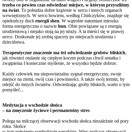
trzeba co pewien czas odwiedzać miejsce, w którym przyszliśmy
na świat
. To pobudza dobre krążenie w sercu i innych organach
wewnętrznych. W sercu bowiem, według Chińczyków, znajduje się
opiekuńczy duch
energii shen
. W wątrobie natomiast mieszka
forma energetyczna o nazwie
hun
. Obie powiązane są z energią
urodzeniową i niejako stoją na jej straży. A ta mieści się w prawej
nerce. Doskonale jej zrobią spacery po miejscach urodzenia i
dzieciństwa.
Terapeutyczne znaczenie ma też odwiedzanie grobów bliskich
,
jak również otulanie się ciepłym kocem podczas chwil smutku i
zwątpienia I koniecznie myślenie, że wszystko będzie dobrze.
Każdy człowiek ma niepowtarzalny sygnał energetyczny, swoje
miejsce na ziemi, swój czas i powinności. A także swój termin, by
odejść do innych światów. Odwiedzając groby bliskich, warto o tym
pomyśleć...
Medytacja o wschodzie słońca
– na zmęczenie życiowe i permanentny stres
Polega na milczącej obserwacji wschodu słońca niezależnie od pory
roku. Słońce
w tym położeniu symbolizuje narodziny. Więc podczas obserwacji