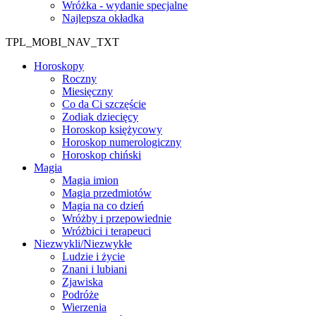
Wróżka - wydanie specjalne
Najlepsza okładka
TPL_MOBI_NAV_TXT
Horoskopy
Roczny
Miesięczny
Co da Ci szczęście
Zodiak dziecięcy
Horoskop księżycowy
Horoskop numerologiczny
Horoskop chiński
Magia
Magia imion
Magia przedmiotów
Magia na co dzień
Wróżby i przepowiednie
Wróżbici i terapeuci
Niezwykli/Niezwykłe
Ludzie i życie
Znani i lubiani
Zjawiska
Podróże
Wierzenia