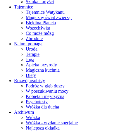
Sztuka i artyści
Tajemnice
Tajemnice Watykanu
Magiczny świat zwierząt
Błękitna Planeta
Wszechświat
Co może mózg
Zbrodnie
Natura pomaga
Uroda
Terapie
Joga
Apteka przyrody
Magiczna kuchnia
Diety
Rozwój osobisty
Podróż w głąb duszy
W poszukiwaniu mocy
Kobieta i mężczyzna
Psychotesty
Wróżka dla ducha
Archiwum
Wróżka
Wróżka - wydanie specjalne
Najlepsza okładka