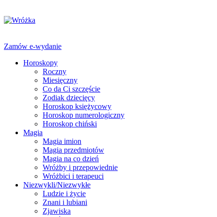
Zamów e-wydanie
Horoskopy
Roczny
Miesięczny
Co da Ci szczęście
Zodiak dziecięcy
Horoskop księżycowy
Horoskop numerologiczny
Horoskop chiński
Magia
Magia imion
Magia przedmiotów
Magia na co dzień
Wróżby i przepowiednie
Wróżbici i terapeuci
Niezwykli/Niezwykłe
Ludzie i życie
Znani i lubiani
Zjawiska