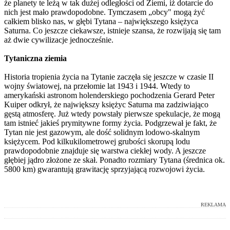
że planety te leżą w tak dużej odległości od Ziemi, iż dotarcie do
nich jest mało prawdopodobne. Tymczasem „obcy" mogą żyć
całkiem blisko nas, w głębi Tytana – największego księżyca
Saturna. Co jeszcze ciekawsze, istnieje szansa, że rozwijają się tam
aż dwie cywilizacje jednocześnie.
Tytaniczna ziemia
Historia tropienia życia na Tytanie zaczęła się jeszcze w czasie II
wojny światowej, na przełomie lat 1943 i 1944. Wtedy to
amerykański astronom holenderskiego pochodzenia Gerard Peter
Kuiper odkrył, że największy księżyc Saturna ma zadziwiająco
gęstą atmosferę. Już wtedy powstały pierwsze spekulacje, że mogą
tam istnieć jakieś prymitywne formy życia. Podgrzewał je fakt, że
Tytan nie jest gazowym, ale dość solidnym lodowo-skalnym
księżycem. Pod kilkukilometrowej grubości skorupą lodu
prawdopodobnie znajduje się warstwa ciekłej wody. A jeszcze
głębiej jądro złożone ze skał. Ponadto rozmiary Tytana (średnica ok.
5800 km) gwarantują grawitację sprzyjającą rozwojowi życia.
REKLAMA