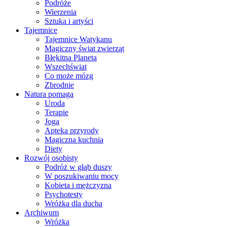
Podróże
Wierzenia
Sztuka i artyści
Tajemnice
Tajemnice Watykanu
Magiczny świat zwierząt
Błękitna Planeta
Wszechświat
Co może mózg
Zbrodnie
Natura pomaga
Uroda
Terapie
Joga
Apteka przyrody
Magiczna kuchnia
Diety
Rozwój osobisty
Podróż w głąb duszy
W poszukiwaniu mocy
Kobieta i mężczyzna
Psychotesty
Wróżka dla ducha
Archiwum
Wróżka