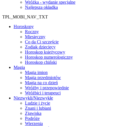
Wróżka - wydanie specjalne
Najlepsza okładka
TPL_MOBI_NAV_TXT
Horoskopy
Roczny
Miesięczny
Co da Ci szczęście
Zodiak dziecięcy
Horoskop księżycowy
Horoskop numerologiczny
Horoskop chiński
Magia
Magia imion
Magia przedmiotów
Magia na co dzień
Wróżby i przepowiednie
Wróżbici i terapeuci
Niezwykli/Niezwykłe
Ludzie i życie
Znani i lubiani
Zjawiska
Podróże
Wierzenia