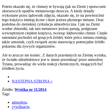
Potem okazało się, że chmury te bywają (jak na Ziemi ) sprawcami
okresowych opadów metanowego deszczu. A kiedy dotarły
wykonane przez lądownik zdjęcia, okazało się, że na powierzchni
tego księżyca istnieją liczne i duże jeziora płynnego metanu. Oraz
podobna do ziemskiej cyrkulacja atmosferyczna. I jak na Ziemi
wodne zbiorniki, tak tam metanowe jeziora parują, podgrzane
wewnętrznym ciepłem księżyca, tworząc kłębowisko chmur. Ciepło
natomiast pochodzi od gorących źródeł, które prócz metanu emitują
także amoniak, czyli związek azotu stanowiący potencjalne źródło
pokarmu dla żywych organizmów.
Ale to jeszcze nie koniec. Z danych przesłanych na Ziemię wynika,
że światło ultrafioletowe jest w stanie przeniknąć przez atmosferę
Tytana, prowadząc do wielu reakcji chemicznych, mogących być
źródłem życia.
NASTĘPNA STRONA
»
Źródło:
Wróżka nr 11/2014
Tagi:
atmosfera,
cywilizacja,