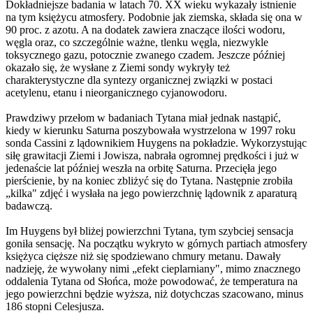
Dokładniejsze badania w latach 70. XX wieku wykazały istnienie
na tym księżycu atmosfery. Podobnie jak ziemska, składa się ona w
90 proc. z azotu. A na dodatek zawiera znaczące ilości wodoru,
węgla oraz, co szczególnie ważne, tlenku węgla, niezwykle
toksycznego gazu, potocznie zwanego czadem. Jeszcze później
okazało się, że wysłane z Ziemi sondy wykryły też
charakterystyczne dla syntezy organicznej związki w postaci
acetylenu, etanu i nieorganicznego cyjanowodoru.
Prawdziwy przełom w badaniach Tytana miał jednak nastąpić,
kiedy w kierunku Saturna poszybowała wystrzelona w 1997 roku
sonda Cassini z lądownikiem Huygens na pokładzie. Wykorzystując
siłę grawitacji Ziemi i Jowisza, nabrała ogromnej prędkości i już w
jedenaście lat później weszła na orbitę Saturna. Przecięła jego
pierścienie, by na koniec zbliżyć się do Tytana. Następnie zrobiła
„kilka" zdjęć i wysłała na jego powierzchnię lądownik z aparaturą
badawczą.
Im Huygens był bliżej powierzchni Tytana, tym szybciej sensacja
goniła sensację. Na początku wykryto w górnych partiach atmosfery
księżyca cięższe niż się spodziewano chmury metanu. Dawały
nadzieję, że wywołany nimi „efekt cieplarniany", mimo znacznego
oddalenia Tytana od Słońca, może powodować, że temperatura na
jego powierzchni będzie wyższa, niż dotychczas szacowano, minus
186 stopni Celesjusza.