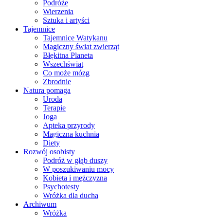
Podróże
Wierzenia
Sztuka i artyści
Tajemnice
Tajemnice Watykanu
Magiczny świat zwierząt
Błękitna Planeta
Wszechświat
Co może mózg
Zbrodnie
Natura pomaga
Uroda
Terapie
Joga
Apteka przyrody
Magiczna kuchnia
Diety
Rozwój osobisty
Podróż w głąb duszy
W poszukiwaniu mocy
Kobieta i mężczyzna
Psychotesty
Wróżka dla ducha
Archiwum
Wróżka