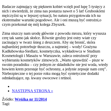
Badacze zajmujący się pięknem kobiet wzięli pod lupę 5 tysięcy z
nich i stwierdzili, że zima nas postarza nawet o 5 lat! Gruboskórni
mężczyźni są w lepszej sytuacji, bo natura przygotowała ich na
ekstremalne warunki pogodowe. Ale i oni muszą być ostrożni,o
czym przekonał się mój kolega Zbyszek.
Zima niszczy nam urodę głównie z powodu mrozu, który wysusza
cerę tak samo jak słońce. Równie groźny jest ostry wiatr czy
zacinający w twarz śnieg z deszczem. Aby się bronić, skóra
najbardziej potrzebuje tłuszczu, a najmniej – wody! Grażyna
Kadłubowska-Siedlarz, kosmetyczka, wykładowca w Studium
Kosmetologii i Masażu w Warszawie, zaleca ostrożność przy
wybieraniu kosmetyków zimowych. „Warto sprawdzić – pisze w
swoim poradniku – czy jednym ze składników nie jest woda, wtedy
bowiem krem przestaje być ochronny, a jedynie zepsuje nam cerę".
Niebezpieczne o tej porze roku mogą być syntetyczne dodatki
odmładzające, np. kwasy owocowe i retinol.
NASTĘPNA STRONA
»
Źródło:
Wróżka nr 11/2014
Tagi: