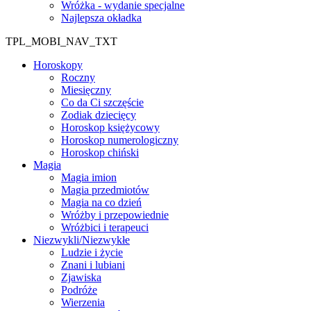
Wróżka - wydanie specjalne
Najlepsza okładka
TPL_MOBI_NAV_TXT
Horoskopy
Roczny
Miesięczny
Co da Ci szczęście
Zodiak dziecięcy
Horoskop księżycowy
Horoskop numerologiczny
Horoskop chiński
Magia
Magia imion
Magia przedmiotów
Magia na co dzień
Wróżby i przepowiednie
Wróżbici i terapeuci
Niezwykli/Niezwykłe
Ludzie i życie
Znani i lubiani
Zjawiska
Podróże
Wierzenia