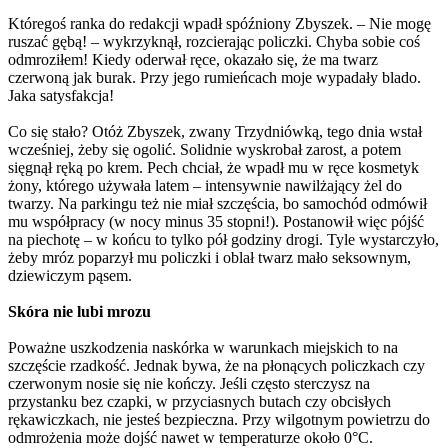
Któregoś ranka do redakcji wpadł spóźniony Zbyszek. – Nie mogę
ruszać gębą! – wykrzyknął, rozcierając policzki. Chyba sobie coś
odmroziłem! Kiedy oderwał ręce, okazało się, że ma twarz
czerwoną jak burak. Przy jego rumieńcach moje wypadały blado.
Jaka satysfakcja!
Co się stało? Otóż Zbyszek, zwany Trzydniówką, tego dnia wstał
wcześniej, żeby się ogolić. Solidnie wyskrobał zarost, a potem
sięgnął ręką po krem. Pech chciał, że wpadł mu w ręce kosmetyk
żony, którego używała latem – intensywnie nawilżający żel do
twarzy. Na parkingu też nie miał szczęścia, bo samochód odmówił
mu współpracy (w nocy minus 35 stopni!). Postanowił więc pójść
na piechotę – w końcu to tylko pół godziny drogi. Tyle wystarczyło,
żeby mróz poparzył mu policzki i oblał twarz mało seksownym,
dziewiczym pąsem.
Skóra nie lubi mrozu
Poważne uszkodzenia naskórka w warunkach miejskich to na
szczęście rzadkość. Jednak bywa, że na płonących policzkach czy
czerwonym nosie się nie kończy. Jeśli często sterczysz na
przystanku bez czapki, w przyciasnych butach czy obcisłych
rękawiczkach, nie jesteś bezpieczna. Przy wilgotnym powietrzu do
odmrożenia może dojść nawet w temperaturze około 0°C.