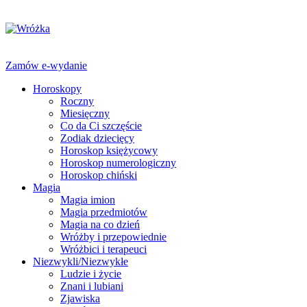
Zamów e-wydanie
Horoskopy
Roczny
Miesięczny
Co da Ci szczęście
Zodiak dziecięcy
Horoskop księżycowy
Horoskop numerologiczny
Horoskop chiński
Magia
Magia imion
Magia przedmiotów
Magia na co dzień
Wróżby i przepowiednie
Wróżbici i terapeuci
Niezwykli/Niezwykłe
Ludzie i życie
Znani i lubiani
Zjawiska