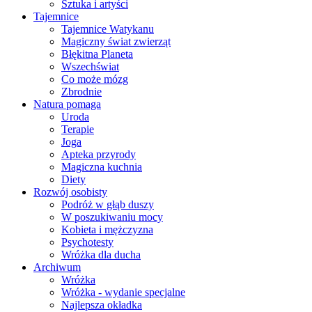
Sztuka i artyści
Tajemnice
Tajemnice Watykanu
Magiczny świat zwierząt
Błękitna Planeta
Wszechświat
Co może mózg
Zbrodnie
Natura pomaga
Uroda
Terapie
Joga
Apteka przyrody
Magiczna kuchnia
Diety
Rozwój osobisty
Podróż w głąb duszy
W poszukiwaniu mocy
Kobieta i mężczyzna
Psychotesty
Wróżka dla ducha
Archiwum
Wróżka
Wróżka - wydanie specjalne
Najlepsza okładka