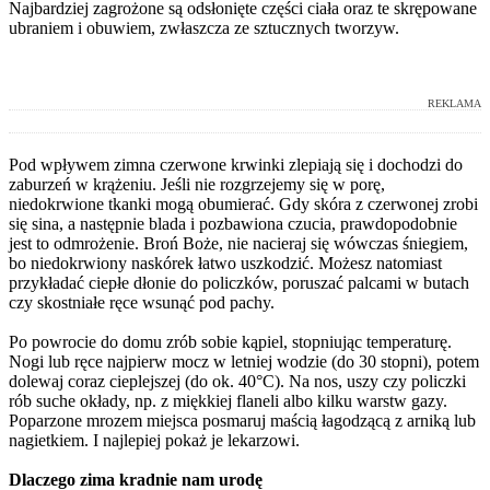
Najbardziej zagrożone są odsłonięte części ciała oraz te skrępowane
ubraniem i obuwiem, zwłaszcza ze sztucznych tworzyw.
REKLAMA
Pod wpływem zimna czerwone krwinki zlepiają się i dochodzi do
zaburzeń w krążeniu. Jeśli nie rozgrzejemy się w porę,
niedokrwione tkanki mogą obumierać. Gdy skóra z czerwonej zrobi
się sina, a następnie blada i pozbawiona czucia, prawdopodobnie
jest to odmrożenie. Broń Boże, nie nacieraj się wówczas śniegiem,
bo niedokrwiony naskórek łatwo uszkodzić. Możesz natomiast
przykładać ciepłe dłonie do policzków, poruszać palcami w butach
czy skostniałe ręce wsunąć pod pachy.
Po powrocie do domu zrób sobie kąpiel, stopniując temperaturę.
Nogi lub ręce najpierw mocz w letniej wodzie (do 30 stopni), potem
dolewaj coraz cieplejszej (do ok. 40°C). Na nos, uszy czy policzki
rób suche okłady, np. z miękkiej flaneli albo kilku warstw gazy.
Poparzone mrozem miejsca posmaruj maścią łagodzącą z arniką lub
nagietkiem. I najlepiej pokaż je lekarzowi.
Dlaczego zima kradnie nam urodę