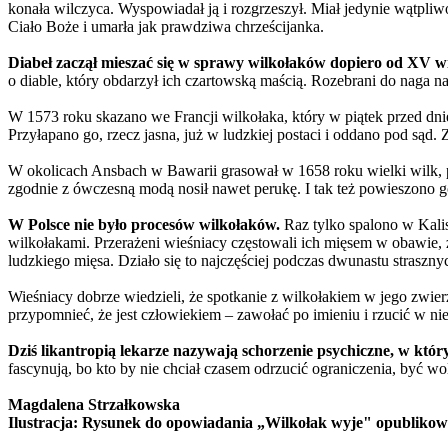
konała wilczyca. Wyspowiadał ją i rozgrzeszył. Miał jedynie wątpliw
Ciało Boże i umarła jak prawdziwa chrześcijanka.
Diabeł zaczął mieszać się w sprawy wilkołaków dopiero od XV w
o diable, który obdarzył ich czartowską maścią. Rozebrani do naga na
W 1573 roku skazano we Francji wilkołaka, który w piątek przed dniem 
Przyłapano go, rzecz jasna, już w ludzkiej postaci i oddano pod sąd. 
W okolicach Ansbach w Bawarii grasował w 1658 roku wielki wilk, p
zgodnie z ówczesną modą nosił nawet perukę. I tak też powieszono go 
W Polsce nie było procesów wilkołaków.
Raz tylko spalono w Kalis
wilkołakami. Przerażeni wieśniacy częstowali ich mięsem w obawie, ż
ludzkiego mięsa. Działo się to najczęściej podczas dwunastu strasz
Wieśniacy dobrze wiedzieli, że spotkanie z wilkołakiem w jego zwie
przypomnieć, że jest człowiekiem – zawołać po imieniu i rzucić w nie
Dziś likantropią lekarze nazywają schorzenie psychiczne, w który
fascynują, bo kto by nie chciał czasem odrzucić ograniczenia, być wo
Magdalena Strzałkowska
Ilustracja: Rysunek do opowiadania „Wilkołak wyje" opubliko