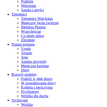
Podróże
Wierzenia
Sztuka i artyści
Tajemnice
Tajemnice Watykanu
Magiczny świat zwierząt
Błękitna Planeta
Wszechświat
Co może mózg
Zbrodnie
Natura pomaga
Uroda
Terapie
Joga
Apteka przyrody
Magiczna kuchnia
Diety
Rozwój osobisty
Podróż w głąb duszy
W poszukiwaniu mocy
Kobieta i mężczyzna
Psychotesty
Wróżka dla ducha
Archiwum
Wróżka