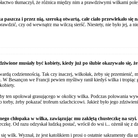
łactwo tłumaczył, że różnica między nim a prawdziwymi wilkami poleg
a paszcza i przez nią, szeroką otwartą, całe ciało przewlekało się 
rawdzić, czy od wewnątrz ma wilczą sierść. Niestety, nie było jej, a n
ziwione musiały być kobiety, kiedy już po ślubie okazywało się, że
ardą codziennością. Tak czy inaczej, wilkołak, żeby się przemienić, mus
ie. W Besançon we Francji pewien myśliwy ranił kiedyś wilka i tropiąc 
kobiety.
aby ten upolował grasującego w okolicy wilka. Podczas polowania wy
do torby, żeby pokazać trofeum szlachcicowi. Jakież było jego zdziwieni
ego chłopaka w wilka, zawiązując mu zaklętą chusteczkę na szyi.
zkę. Od razu odzyskał ludzką postać, wrócił do wsi i... ożenił się z 
ę wilk. Wyznał, że jest katolikiem i prosi o ostatnie sakramenty dla u