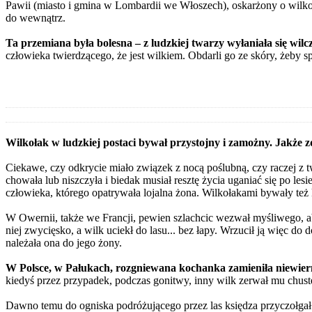
Pawii (miasto i gmina w Lombardii we Włoszech), oskarżony o wilko
do wewnątrz.
Ta przemiana była bolesna – z ludzkiej twarzy wyłaniała się wilcz
człowieka twierdzącego, że jest wilkiem. Obdarli go ze skóry, żeby sp
Wilkołak w ludzkiej postaci bywał przystojny i zamożny. Jakże zd
Ciekawe, czy odkrycie miało związek z nocą poślubną, czy raczej z tw
chowała lub niszczyła i biedak musiał resztę życia uganiać się po les
człowieka, którego opatrywała lojalna żona. Wilkołakami bywały też 
W Owernii, także we Francji, pewien szlachcic wezwał myśliwego, 
niej zwycięsko, a wilk uciekł do lasu... bez łapy. Wrzucił ją więc do 
należała ona do jego żony.
W Polsce, w Pałukach, rozgniewana kochanka zamieniła niewiern
kiedyś przez przypadek, podczas gonitwy, inny wilk zerwał mu chustec
Dawno temu do ogniska podróżującego przez las księdza przyczołgał si