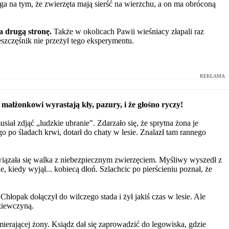
a na tym, że zwierzęta mają sierść na wierzchu, a on ma obróconą
na drugą stronę.
Także w okolicach Pawii wieśniacy złapali raz
ieszczęśnik nie przeżył tego eksperymentu.
REKLAMA
 małżonkowi wyrastają kły, pazury, i że głośno ryczy!
iał zdjąć „ludzkie ubranie". Zdarzało się, że sprytna żona je
go po śladach krwi, dotarł do chaty w lesie. Znalazł tam rannego
wiązała się walka z niebezpiecznym zwierzęciem. Myśliwy wyszedł z
e, kiedy wyjął... kobiecą dłoń. Szlachcic po pierścieniu poznał, że
Chłopak dołączył do wilczego stada i żył jakiś czas w lesie. Ale
dziewczyną.
mierającej żony. Ksiądz dał się zaprowadzić do legowiska, gdzie