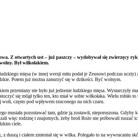
owa. Z otwartych ust – już paszczy – wydobywał się zwierzęcy ryk
 wolny. Był wilkołakiem.
 ludzkiego mięsa (w innej wersji mitu podał je Zeusowi podczas uczty)
ludzkie. Potem już można zanurzyć się w dzikości. Być wolnym.
em przemiany nie było już jedzenie ludzkiego mięsa. Wystarczyły magi
stoczyć się mógł tylko ten, kto miał w sobie wilkołaka. Wielu robiło to
ojej woli, często pod wpływem rzuconego na nich czaru.
go musiała pozostawać tam, gdzie ją zostawił, nieporuszona. Gdyby kto
i więc rodzinę i znajomych, żeby broń Boże nie próbowali ruszać ich 
dzkim ciele.
k, z duszą i ciałem zmieniał się w wilka. Polegało to na wywracaniu s