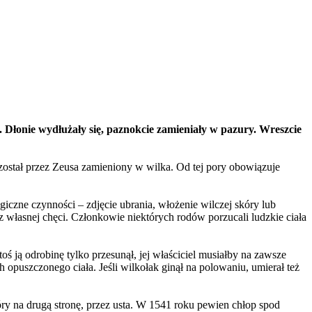
. Dłonie wydłużały się, paznokcie zamieniały w pazury. Wreszcie
 został przez Zeusa zamieniony w wilka. Od tej pory obowiązuje
czne czynności – zdjęcie ubrania, włożenie wilczej skóry lub
 z własnej chęci. Członkowie niektórych rodów porzucali ludzkie ciała
ś ją odrobinę tylko przesunął, jej właściciel musiałby na zawsze
opuszczonego ciała. Jeśli wilkołak ginął na polowaniu, umierał też
kóry na drugą stronę, przez usta. W 1541 roku pewien chłop spod