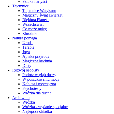
Sztuka i artyści
Tajemnice
Tajemnice Watykanu
Magiczny świat zwierząt
Błękitna Planeta
Wszechświat
Co może mózg
Zbrodnie
Natura pomaga
Uroda
Terapie
Joga
Apteka przyrody
Magiczna kuchnia
Diety
Rozwój osobisty
Podróż w głąb duszy
W poszukiwaniu mocy
Kobieta i mężczyzna
Psychotesty
Wróżka dla ducha
Archiwum
Wróżka
Wróżka - wydanie specjalne
Najlepsza okładka