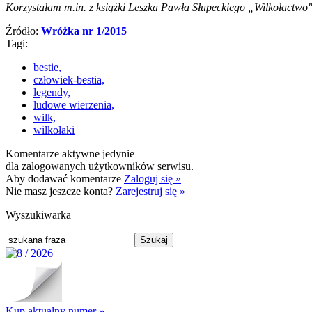
Korzystałam m.in. z książki Leszka Pawła Słupeckiego „Wilkołactwo"
Źródło:
Wróżka nr 1/2015
Tagi:
bestie,
człowiek-bestia,
legendy,
ludowe wierzenia,
wilk,
wilkołaki
Komentarze aktywne jedynie
dla zalogowanych użytkowników serwisu.
Aby dodawać komentarze
Zaloguj się »
Nie masz jeszcze konta?
Zarejestruj się »
Wyszukiwarka
Kup aktualny numer »