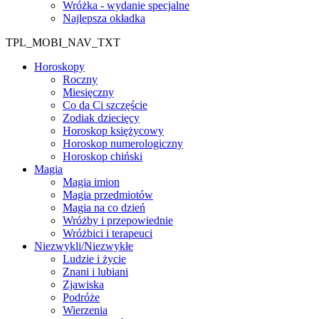
Wróżka - wydanie specjalne
Najlepsza okładka
TPL_MOBI_NAV_TXT
Horoskopy
Roczny
Miesięczny
Co da Ci szczęście
Zodiak dziecięcy
Horoskop księżycowy
Horoskop numerologiczny
Horoskop chiński
Magia
Magia imion
Magia przedmiotów
Magia na co dzień
Wróżby i przepowiednie
Wróżbici i terapeuci
Niezwykli/Niezwykłe
Ludzie i życie
Znani i lubiani
Zjawiska
Podróże
Wierzenia