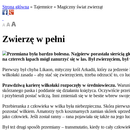
Strona główna
»
Tajemnice
»
Magiczny świat zwierząt
Zwierzę w pełni
Przemiana była bardzo bolesna. Najpierw porastała sierścią gł
na czterech łapach mógł zanurzyć się w las. Był zwierzęciem, był
Pierwszy był chyba Likaon, mityczny król Arkadii, który za jedzenie
wilkołaki zasada – aby stać się zwierzęciem, trzeba odrzucić to, co 
Prawdziwą karierę wilkołaki rozpoczęły w średniowieczu.
Warunki
skórzanego paska i poddanie się działaniu księżyca. Oczywiście przei
i przybierali postać wilczą. Inni zmieniali się w te bestie wbrew sw
Przebieranka z człowieka w wilka była niebezpieczna. Skóra pierwsze
pozostać wilkiem. Amatorzy tych koszmarnych zamian skórek uprzedzal
jako człowiek. Jeśli został ranny – rana pojawiała się także na jego lu
Był też drugi sposób przemiany – transmutatio, kiedy to cały człowie