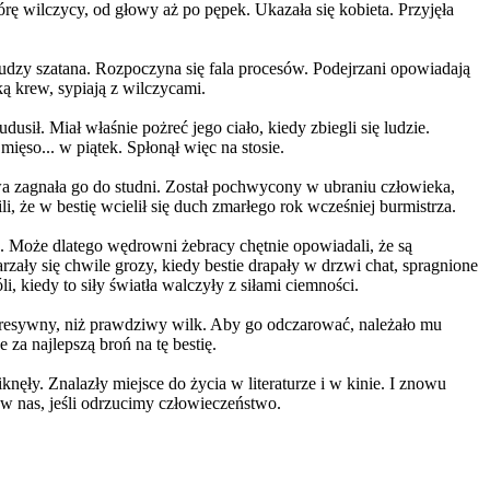
órę wilczycy, od głowy aż po pępek. Ukazała się kobieta. Przyjęła
łudzy szatana. Rozpoczyna się fala procesów. Podejrzani opowiadają
ką krew, sypiają z wilczycami.
sił. Miał właśnie pożreć jego ciało, kiedy zbiegli się ludzie.
mięso... w piątek. Spłonął więc na stosie.
a zagnała go do studni. Został pochwycony w ubraniu człowieka,
, że w bestię wcielił się duch zmarłego rok wcześniej burmistrza.
a. Może dlatego wędrowni żebracy chętnie opowiadali, że są
ały się chwile grozy, kiedy bestie drapały w drzwi chat, spragnione
kiedy to siły światła walczyły z siłami ciemności.
agresywny, niż prawdziwy wilk. Aby go odczarować, należało mu
za najlepszą broń na tę bestię.
knęły. Znalazły miejsce do życia w literaturze i w kinie. I znowu
 w nas, jeśli odrzucimy człowieczeństwo.