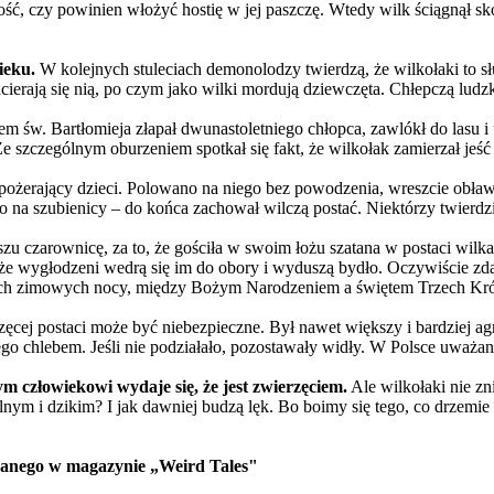
ość, czy powinien włożyć hostię w jej paszczę. Wtedy wilk ściągnął sk
ieku.
W kolejnych stuleciach demonolodzy twierdzą, że wilkołaki to s
cierają się nią, po czym jako wilki mordują dziewczęta. Chłepczą ludz
św. Bartłomieja złapał dwunastoletniego chłopca, zawlókł do lasu i udu
Ze szczególnym oburzeniem spotkał się fakt, że wilkołak zamierzał jeść 
ożerający dzieci. Polowano na niego bez powodzenia, wreszcie obław
na szubienicy – do końca zachował wilczą postać. Niektórzy twierdzili
zu czarownicę, za to, że gościła w swoim łożu szatana w postaci wilk
e wygłodzeni wedrą się im do obory i wyduszą bydło. Oczywiście zdarz
nych zimowych nocy, między Bożym Narodzeniem a świętem Trzech Króli, 
rzęcej postaci może być niebezpieczne. Był nawet większy i bardziej 
go chlebem. Jeśli nie podziałało, pozostawały widły. W Polsce uważane 
m człowiekowi wydaje się, że jest zwierzęciem.
Ale wilkołaki nie zni
lnym i dzikim? I jak dawniej budzą lęk. Bo boimy się tego, co drzemie
wanego w magazynie „Weird Tales"