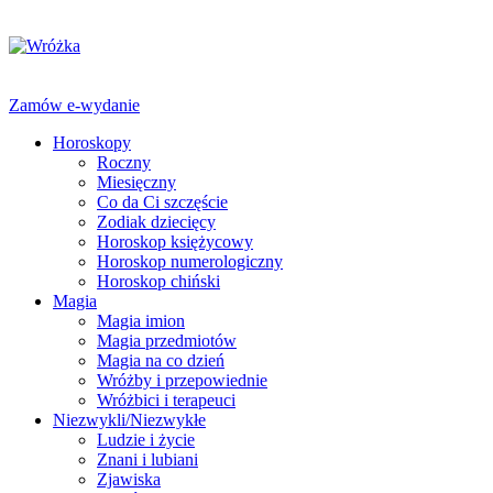
Zamów e-wydanie
Horoskopy
Roczny
Miesięczny
Co da Ci szczęście
Zodiak dziecięcy
Horoskop księżycowy
Horoskop numerologiczny
Horoskop chiński
Magia
Magia imion
Magia przedmiotów
Magia na co dzień
Wróżby i przepowiednie
Wróżbici i terapeuci
Niezwykli/Niezwykłe
Ludzie i życie
Znani i lubiani
Zjawiska