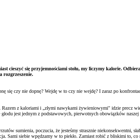
amiast cieszyć się przyjemnościami stołu, my liczymy kalorie. Odbi
a rozgrzeszenie.
nę się czy nie dopnę? Wejdę w to czy nie wejdę? I zaraz po konfrontac
. Razem z kaloriami i „złymi nawykami żywieniowymi" idzie precz wi
nie głodu jest jednym z podstawowych, pierwotnych obowiązków naszej 
rzutów sumienia, poczucia, że jesteśmy strasznie niekonsekwentni, słabi
cja. Sami siebie wpędzamy w to piekło. Zamiast robić z bliskimi to, co 