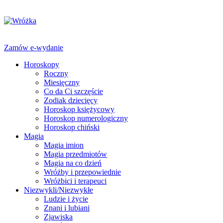
Zamów e-wydanie
Horoskopy
Roczny
Miesięczny
Co da Ci szczęście
Zodiak dziecięcy
Horoskop księżycowy
Horoskop numerologiczny
Horoskop chiński
Magia
Magia imion
Magia przedmiotów
Magia na co dzień
Wróżby i przepowiednie
Wróżbici i terapeuci
Niezwykli/Niezwykłe
Ludzie i życie
Znani i lubiani
Zjawiska