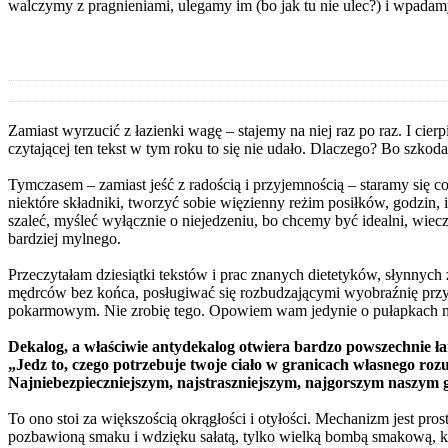
walczymy z pragnieniami, ulegamy im (bo jak tu nie ulec?) i wpadam
Zamiast wyrzucić z łazienki wagę – stajemy na niej raz po raz. I ci
czytającej ten tekst w tym roku to się nie udało. Dlaczego? Bo szkoda
Tymczasem – zamiast jeść z radością i przyjemnością – staramy się c
niektóre składniki, tworzyć sobie więzienny reżim posiłków, godzin, 
szaleć, myśleć wyłącznie o niejedzeniu, bo chcemy być idealni, wieczn
bardziej mylnego.
Przeczytałam dziesiątki tekstów i prac znanych dietetyków, słynnyc
mędrców bez końca, posługiwać się rozbudzającymi wyobraźnię przy
pokarmowym. Nie zrobię tego. Opowiem wam jedynie o pułapkach nadm
Dekalog, a właściwie antydekalog otwiera bardzo powszechnie ł
„Jedz to, czego potrzebuje twoje ciało w granicach własnego ro
Najniebezpieczniejszym, najstraszniejszym, najgorszym naszym g
To ono stoi za większością okrągłości i otyłości. Mechanizm jest pros
pozbawioną smaku i wdzięku sałatą, tylko wielką bombą smakową, któ