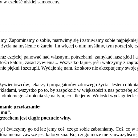
y w czeluść niskiej samooceny.
erpimy. Zapominamy o sobie, martwimy się i zatruwamy sobie najpięknie
 życia na myślenie o żarciu. Im więcej o nim myślimy, tym gorzej się c
oraz częściej panować nad własnymi potrzebami, zamykać nasz głód i a
ilości kalorii, zasad żywienia... Wszystko fajnie, jeśli walczymy z za
ie piękni i szczupli. Wydaje się nam, że skoro nie akceptujemy swojego
h żywieniowców, lekarzy i propagatorów zdrowego życia. Jestem obkut
kładami, wszystko po to, by zaspokoić w większości z nas potrzebę s
iernego skupienia się na tym, co i ile jemy. Wnioski wyciągniecie 
amanie przykazanie:
zumu".
rzechem jest ciągłe poczucie winy.
ty i ćwiczymy go od lat: jemy coś, czego sobie zabraniamy. Coś, co w n
ra niemal zawsze jest kaloryczna. Bo, czego może nie zauważyliście, 