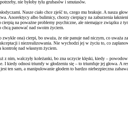
potrzeby, nie byłoby tylu grubasów i smutasów.
 słodyczami. Nasze ciało chce zjeść to, czego mu brakuje. A nasza gło
rstwa. Anorektycy albo bulimicy, chorzy cierpiący na zaburzenia łaknieni
pią na poważne problemy psychiczne, ale niemające związku z tym, c
 bo chcą panować nad swoim życiem.
to zwykle ona) cierpi, bo uważa, że nie panuje nad niczym, co uważa 
ceptacji i niezrealizowania. Nie wychodzi jej w życiu to, co zaplanowali
ka kontrolę nad własnym życiem.
już z nim, walczyły koleżanki, bo zna uczycie klęski, kiedy – powodow
. I kiedy odnosi triumfy w głodzeniu się – to triumfuje jej głowa. A re
 jest ten sam, a manipulowanie głodem to bardzo niebezpieczna zabawa