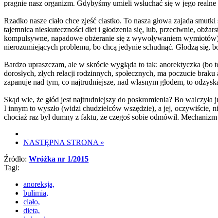
pragnie nasz organizm. Gdybyśmy umieli wsłuchać się w jego realne 
Rzadko nasze ciało chce zjeść ciastko. To nasza głowa zajada smutki
tajemnica nieskuteczności diet i głodzenia się, lub, przeciwnie, obża
kompulsywne, napadowe obżeranie się z wywoływaniem wymiotów) cier
nierozumiejących problemu, bo chcą jedynie schudnąć. Głodzą się,
Bardzo upraszczam, ale w skrócie wygląda to tak: anorektyczka (bo 
dorosłych, złych relacji rodzinnych, społecznych, ma poczucie braku ak
zapanuje nad tym, co najtrudniejsze, nad własnym głodem, to odzys
Skąd wie, że głód jest najtrudniejszy do poskromienia? Bo walczyła 
I innym to wyszło (widzi chudzielców wszędzie), a jej, oczywiście, nie
chociaż raz był dumny z faktu, że czegoś sobie odmówił. Mechanizm
NASTĘPNA STRONA
»
Źródło:
Wróżka nr 1/2015
Tagi:
anoreksja,
bulimia,
ciało,
dieta,