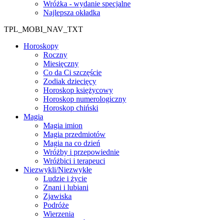
Wróżka - wydanie specjalne
Najlepsza okładka
TPL_MOBI_NAV_TXT
Horoskopy
Roczny
Miesięczny
Co da Ci szczęście
Zodiak dziecięcy
Horoskop księżycowy
Horoskop numerologiczny
Horoskop chiński
Magia
Magia imion
Magia przedmiotów
Magia na co dzień
Wróżby i przepowiednie
Wróżbici i terapeuci
Niezwykli/Niezwykłe
Ludzie i życie
Znani i lubiani
Zjawiska
Podróże
Wierzenia