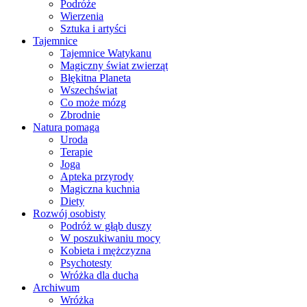
Podróże
Wierzenia
Sztuka i artyści
Tajemnice
Tajemnice Watykanu
Magiczny świat zwierząt
Błękitna Planeta
Wszechświat
Co może mózg
Zbrodnie
Natura pomaga
Uroda
Terapie
Joga
Apteka przyrody
Magiczna kuchnia
Diety
Rozwój osobisty
Podróż w głąb duszy
W poszukiwaniu mocy
Kobieta i mężczyzna
Psychotesty
Wróżka dla ducha
Archiwum
Wróżka