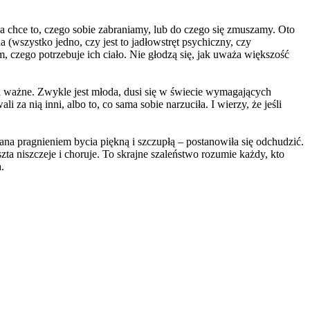
wa chce to, czego sobie zabraniamy, lub do czego się zmuszamy. Oto
a (wszystko jedno, czy jest to jadłowstręt psychiczny, czy
zego potrzebuje ich ciało. Nie głodzą się, jak uważa większość
za ważne. Zwykle jest młoda, dusi się w świecie wymagających
 za nią inni, albo to, co sama sobie narzuciła. I wierzy, że jeśli
ana pragnieniem bycia piękną i szczupłą – postanowiła się odchudzić.
szta niszczeje i choruje. To skrajne szaleństwo rozumie każdy, kto
.