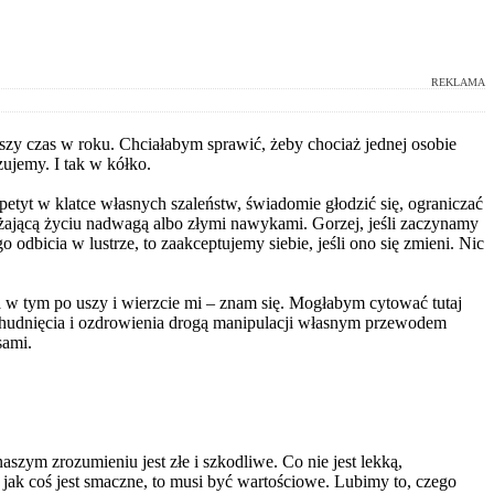
REKLAMA
jszy czas w roku. Chciałabym sprawić, żeby chociaż jednej osobie
zujemy. I tak w kółko.
petyt w klatce własnych szaleństw, świadomie głodzić się, ograniczać
grażającą życiu nadwagą albo złymi nawykami. Gorzej, jeśli zaczynamy
 odbicia w lustrze, to zaakceptujemy siebie, jeśli ono się zmieni. Nic
a w tym po uszy i wierzcie mi – znam się. Mogłabym cytować tutaj
chudnięcia i ozdrowienia drogą manipulacji własnym przewodem
sami.
aszym zrozumieniu jest złe i szkodliwe. Co nie jest lekką,
jak coś jest smaczne, to musi być wartościowe. Lubimy to, czego