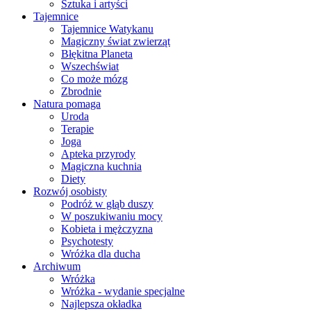
Sztuka i artyści
Tajemnice
Tajemnice Watykanu
Magiczny świat zwierząt
Błękitna Planeta
Wszechświat
Co może mózg
Zbrodnie
Natura pomaga
Uroda
Terapie
Joga
Apteka przyrody
Magiczna kuchnia
Diety
Rozwój osobisty
Podróż w głąb duszy
W poszukiwaniu mocy
Kobieta i mężczyzna
Psychotesty
Wróżka dla ducha
Archiwum
Wróżka
Wróżka - wydanie specjalne
Najlepsza okładka