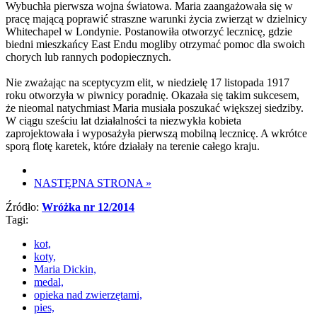
Wybuchła pierwsza wojna światowa. Maria zaangażowała się w
pracę mającą poprawić straszne warunki życia zwierząt w dzielnicy
Whitechapel w Londynie. Postanowiła otworzyć lecznicę, gdzie
biedni mieszkańcy East Endu mogliby otrzymać pomoc dla swoich
chorych lub rannych podopiecznych.
Nie zważając na sceptycyzm elit, w niedzielę 17 listopada 1917
roku otworzyła w piwnicy poradnię. Okazała się takim sukcesem,
że nieomal natychmiast Maria musiała poszukać większej siedziby.
W ciągu sześciu lat działalności ta niezwykła kobieta
zaprojektowała i wyposażyła pierwszą mobilną lecznicę. A wkrótce
sporą flotę karetek, które działały na terenie całego kraju.
NASTĘPNA STRONA
»
Źródło:
Wróżka nr 12/2014
Tagi:
kot,
koty,
Maria Dickin,
medal,
opieka nad zwierzętami,
pies,