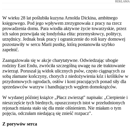
REKLAMA
W wieku 28 lat poślubiła kuzyna Arnolda Dickina, ambitnego
księgowego. Pod jego wpływem zrezygnowała z pracy na rzecz
prowadzenia domu. Para wiodła aktywne życie towarzyskie, przez
ich salon przewijała się londyńska elita: przemysłowcy, politycy,
urzędnicy. Jednak brak pracy i ograniczenie do roli kury domowej
pozostawiły w sercu Marii pustkę, którą postanowiła szybko
zapełnić.
Zaangażowała się w akcje charytatywne. Odwiedzając ubogie
rodziny East Endu, zwróciła szczególną uwagę na złe traktowanie
zwierząt. Poruszał ją widok ulicznych psów, często ciągnących za
sobą złamane kończyny, chorych z niedożywienia kóz i królików w
przydomowych ogrodach, osłów i koni pracujących ponad siły dla
sprzedawców warzyw i handlujących węglem domokrążców.
W wydanej później książce „Płacz zwierząt" napisała: „Cierpienie i
nieszczęście tych biednych, opuszczonych istot w przeludnionych
rejonach miasta stało się dla mnie olśnieniem. Nie miałam o tym
pojęcia, odczułam niedającą się znieść rozpacz".
Z porywów serca