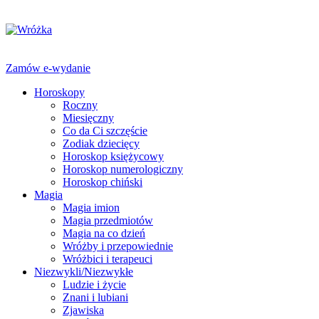
Zamów e-wydanie
Horoskopy
Roczny
Miesięczny
Co da Ci szczęście
Zodiak dziecięcy
Horoskop księżycowy
Horoskop numerologiczny
Horoskop chiński
Magia
Magia imion
Magia przedmiotów
Magia na co dzień
Wróżby i przepowiednie
Wróżbici i terapeuci
Niezwykli/Niezwykłe
Ludzie i życie
Znani i lubiani
Zjawiska