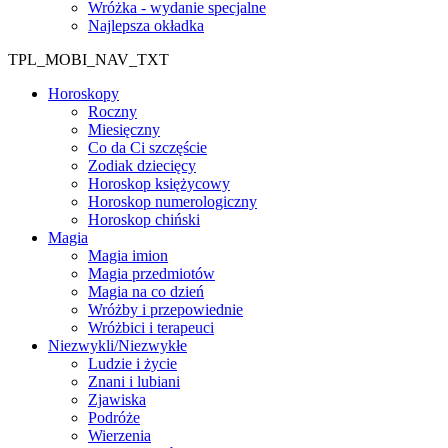
Wróżka - wydanie specjalne
Najlepsza okładka
TPL_MOBI_NAV_TXT
Horoskopy
Roczny
Miesięczny
Co da Ci szczęście
Zodiak dziecięcy
Horoskop księżycowy
Horoskop numerologiczny
Horoskop chiński
Magia
Magia imion
Magia przedmiotów
Magia na co dzień
Wróżby i przepowiednie
Wróżbici i terapeuci
Niezwykli/Niezwykłe
Ludzie i życie
Znani i lubiani
Zjawiska
Podróże
Wierzenia