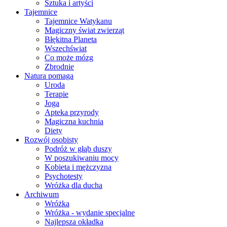
Sztuka i artyści
Tajemnice
Tajemnice Watykanu
Magiczny świat zwierząt
Błękitna Planeta
Wszechświat
Co może mózg
Zbrodnie
Natura pomaga
Uroda
Terapie
Joga
Apteka przyrody
Magiczna kuchnia
Diety
Rozwój osobisty
Podróż w głąb duszy
W poszukiwaniu mocy
Kobieta i mężczyzna
Psychotesty
Wróżka dla ducha
Archiwum
Wróżka
Wróżka - wydanie specjalne
Najlepsza okładka