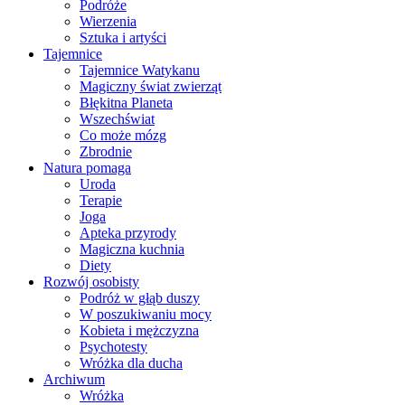
Podróże
Wierzenia
Sztuka i artyści
Tajemnice
Tajemnice Watykanu
Magiczny świat zwierząt
Błękitna Planeta
Wszechświat
Co może mózg
Zbrodnie
Natura pomaga
Uroda
Terapie
Joga
Apteka przyrody
Magiczna kuchnia
Diety
Rozwój osobisty
Podróż w głąb duszy
W poszukiwaniu mocy
Kobieta i mężczyzna
Psychotesty
Wróżka dla ducha
Archiwum
Wróżka