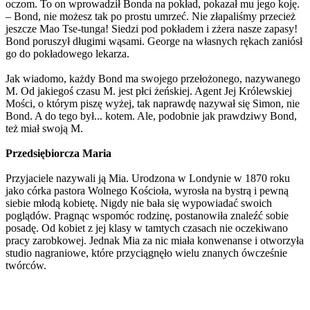
oczom. To on wprowadził Bonda na pokład, pokazał mu jego koję.
– Bond, nie możesz tak po prostu umrzeć. Nie złapaliśmy przecież
jeszcze Mao Tse-tunga! Siedzi pod pokładem i zżera nasze zapasy!
Bond poruszył długimi wąsami. George na własnych rękach zaniósł
go do pokładowego lekarza.
Jak wiadomo, każdy Bond ma swojego przełożonego, nazywanego
M. Od jakiegoś czasu M. jest płci żeńskiej. Agent Jej Królewskiej
Mości, o którym piszę wyżej, tak naprawdę nazywał się Simon, nie
Bond. A do tego był... kotem. Ale, podobnie jak prawdziwy Bond,
też miał swoją M.
Przedsiębiorcza Maria
Przyjaciele nazywali ją Mia. Urodzona w Londynie w 1870 roku
jako córka pastora Wolnego Kościoła, wyrosła na bystrą i pewną
siebie młodą kobietę. Nigdy nie bała się wypowiadać swoich
poglądów. Pragnąc wspomóc rodzinę, postanowiła znaleźć sobie
posadę. Od kobiet z jej klasy w tamtych czasach nie oczekiwano
pracy zarobkowej. Jednak Mia za nic miała konwenanse i otworzyła
studio nagraniowe, które przyciągnęło wielu znanych ówcześnie
twórców.