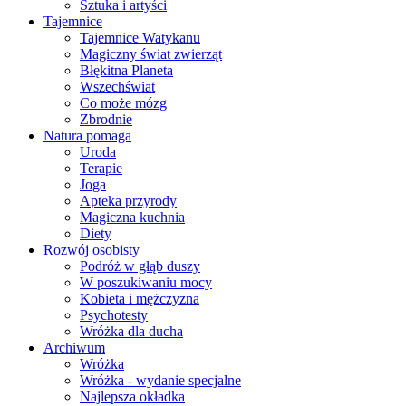
Sztuka i artyści
Tajemnice
Tajemnice Watykanu
Magiczny świat zwierząt
Błękitna Planeta
Wszechświat
Co może mózg
Zbrodnie
Natura pomaga
Uroda
Terapie
Joga
Apteka przyrody
Magiczna kuchnia
Diety
Rozwój osobisty
Podróż w głąb duszy
W poszukiwaniu mocy
Kobieta i mężczyzna
Psychotesty
Wróżka dla ducha
Archiwum
Wróżka
Wróżka - wydanie specjalne
Najlepsza okładka