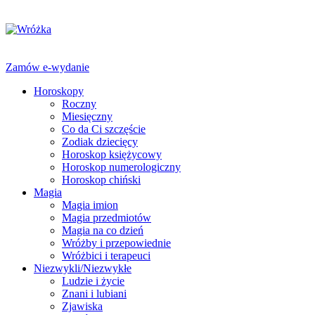
Zamów e-wydanie
Horoskopy
Roczny
Miesięczny
Co da Ci szczęście
Zodiak dziecięcy
Horoskop księżycowy
Horoskop numerologiczny
Horoskop chiński
Magia
Magia imion
Magia przedmiotów
Magia na co dzień
Wróżby i przepowiednie
Wróżbici i terapeuci
Niezwykli/Niezwykłe
Ludzie i życie
Znani i lubiani
Zjawiska