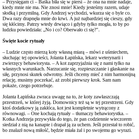
– Przysięgam ci – Baśka biła się w piersi – że ona na mnie nadaje,
kiedy mnie nie ma. Nie znosi mnie! Kiedy jesteśmy razem, udaje
słodką i przymilną. Gdy Andrzej wychodzi, wkurza się o byle co.
Dwa razy drapnęła mnie do krwi. A już najbardziej się cieszy, gdy
się kłócimy. Patrzy wtedy drwiąco i gdyby tylko mogła, to by po
ludzku powiedziała: „No i co? Oberwało ci się?".
Święte kocie rytuały
– Ludzie często mierzą koty własną miarą – mówi z uśmiechem,
słuchając tej opowieści, Jolanta Łapińska, lekarz weterynarii i
zwierzęcy behawiorysta. – A kot zaprzyjaźnia się z nami tylko na
własnych warunkach. Narzucanie się, rozpieszczanie i głaskanie na
siłę, przynosi skutek odwrotny. Jeśli chcemy mieć z nim harmonijną
relację, musimy poczekać, aż zrobi pierwszy krok. Sam nam
pokaże, czego potrzebuje.
Jolanta Łapińska zwraca uwagę na to, że koty zawłaszczają
przestrzeń, w której żyją. Domownicy też są w tej przestrzeni. Gdy
ktoś dodatkowy ją zakłóca, kot jest kompletnie wytrącony z
równowagi. – One kochają rytuały – tłumaczy behawiorystka. –
Kotka Andrzeja przywykła do tego, że pan codziennie wieczorem
siedział z nią na kanapie i drapał ją za uchem. Jeśli przestał to robić,
bo znalazł nową miłość, będzie miała żal i po swojemu go wyrazi.