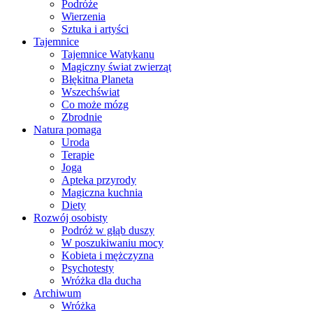
Podróże
Wierzenia
Sztuka i artyści
Tajemnice
Tajemnice Watykanu
Magiczny świat zwierząt
Błękitna Planeta
Wszechświat
Co może mózg
Zbrodnie
Natura pomaga
Uroda
Terapie
Joga
Apteka przyrody
Magiczna kuchnia
Diety
Rozwój osobisty
Podróż w głąb duszy
W poszukiwaniu mocy
Kobieta i mężczyzna
Psychotesty
Wróżka dla ducha
Archiwum
Wróżka