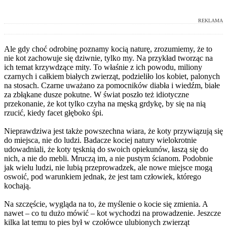
REKLAMA
Ale gdy choć odrobinę poznamy kocią naturę, zrozumiemy, że to
nie kot zachowuje się dziwnie, tylko my. Na przykład tworząc na
ich temat krzywdzące mity. To właśnie z ich powodu, miliony
czarnych i całkiem białych zwierząt, podzieliło los kobiet, palonych
na stosach. Czarne uważano za pomocników diabła i wiedźm, białe
za zbłąkane dusze pokutne. W świat poszło też idiotyczne
przekonanie, że kot tylko czyha na męską grdykę, by się na nią
rzucić, kiedy facet głęboko śpi.
Nieprawdziwa jest także powszechna wiara, że koty przywiązują się
do miejsca, nie do ludzi. Badacze kociej natury wielokrotnie
udowadniali, że koty tęsknią do swoich opiekunów, łaszą się do
nich, a nie do mebli. Mruczą im, a nie pustym ścianom. Podobnie
jak wielu ludzi, nie lubią przeprowadzek, ale nowe miejsce mogą
oswoić, pod warunkiem jednak, że jest tam człowiek, którego
kochają.
Na szczęście, wygląda na to, że myślenie o kocie się zmienia. A
nawet – co tu dużo mówić – kot wychodzi na prowadzenie. Jeszcze
kilka lat temu to pies był w czołówce ulubionych zwierząt