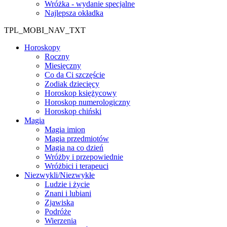
Wróżka - wydanie specjalne
Najlepsza okładka
TPL_MOBI_NAV_TXT
Horoskopy
Roczny
Miesięczny
Co da Ci szczęście
Zodiak dziecięcy
Horoskop księżycowy
Horoskop numerologiczny
Horoskop chiński
Magia
Magia imion
Magia przedmiotów
Magia na co dzień
Wróżby i przepowiednie
Wróżbici i terapeuci
Niezwykli/Niezwykłe
Ludzie i życie
Znani i lubiani
Zjawiska
Podróże
Wierzenia