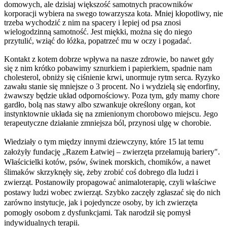
domowych, ale dzisiaj większość samotnych pracowników
korporacji wybiera na swego towarzysza kota. Mniej kłopotliwy, nie
trzeba wychodzić z nim na spacery i lepiej od psa znosi
wielogodzinną samotność. Jest miękki, można się do niego
przytulić, wziąć do łóżka, popatrzeć mu w oczy i pogadać.
Kontakt z kotem dobrze wpływa na nasze zdrowie, bo nawet gdy
się z nim krótko pobawimy sznurkiem i papierkiem, spadnie nam
cholesterol, obniży się ciśnienie krwi, unormuje rytm serca. Ryzyko
zawału stanie się mniejsze o 3 procent. No i wydzielą się endorfiny,
żwawszy będzie układ odpornościowy. Poza tym, gdy mamy chore
gardło, bolą nas stawy albo szwankuje określony organ, kot
instynktownie układa się na zmienionym chorobowo miejscu. Jego
terapeutyczne działanie zmniejsza ból, przynosi ulgę w chorobie.
Wiedziały o tym między innymi dziewczyny, które 15 lat temu
założyły fundację „Razem Łatwiej – zwierzęta przełamują bariery".
Właścicielki kotów, psów, świnek morskich, chomików, a nawet
ślimaków skrzyknęły się, żeby zrobić coś dobrego dla ludzi i
zwierząt. Postanowiły propagować animaloterapię, czyli właściwe
postawy ludzi wobec zwierząt. Szybko zaczęły zgłaszać się do nich
zarówno instytucje, jak i pojedyncze osoby, by ich zwierzęta
pomogły osobom z dysfunkcjami. Tak narodził się pomysł
indywidualnych terapii.