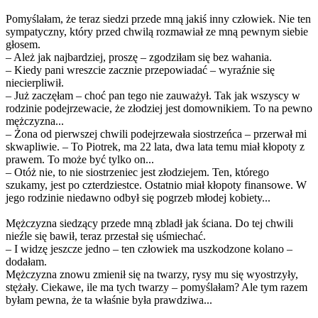
Pomyślałam, że teraz siedzi przede mną jakiś inny człowiek. Nie ten
sympatyczny, który przed chwilą rozmawiał ze mną pewnym siebie
głosem.
– Ależ jak najbardziej, proszę – zgodziłam się bez wahania.
– Kiedy pani wreszcie zacznie przepowiadać – wyraźnie się
niecierpliwił.
– Już zaczęłam – choć pan tego nie zauważył. Tak jak wszyscy w
rodzinie podejrzewacie, że złodziej jest domownikiem. To na pewno
mężczyzna...
– Żona od pierwszej chwili podejrzewała siostrzeńca – przerwał mi
skwapliwie. – To Piotrek, ma 22 lata, dwa lata temu miał kłopoty z
prawem. To może być tylko on...
– Otóż nie, to nie siostrzeniec jest złodziejem. Ten, którego
szukamy, jest po czterdziestce. Ostatnio miał kłopoty finansowe. W
jego rodzinie niedawno odbył się pogrzeb młodej kobiety...
Mężczyzna siedzący przede mną zbladł jak ściana. Do tej chwili
nieźle się bawił, teraz przestał się uśmiechać.
– I widzę jeszcze jedno – ten człowiek ma uszkodzone kolano –
dodałam.
Mężczyzna znowu zmienił się na twarzy, rysy mu się wyostrzyły,
stężały. Ciekawe, ile ma tych twarzy – pomyślałam? Ale tym razem
byłam pewna, że ta właśnie była prawdziwa...