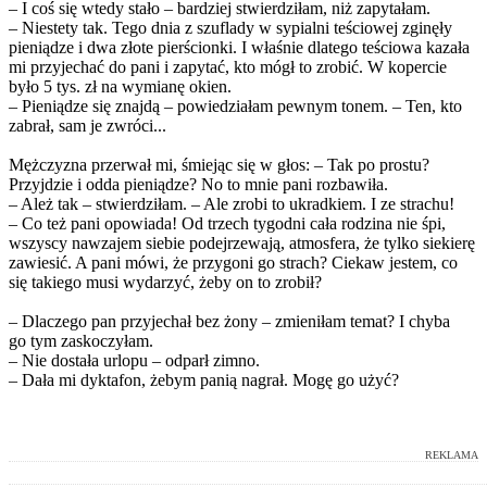
– I coś się wtedy stało – bardziej stwierdziłam, niż zapytałam.
– Niestety tak. Tego dnia z szuflady w sypialni teściowej zginęły
pieniądze i dwa złote pierścionki. I właśnie dlatego teściowa kazała
mi przyjechać do pani i zapytać, kto mógł to zrobić. W kopercie
było 5 tys. zł na wymianę okien.
– Pieniądze się znajdą – powiedziałam pewnym tonem. – Ten, kto
zabrał, sam je zwróci...
Mężczyzna przerwał mi, śmiejąc się w głos: – Tak po prostu?
Przyjdzie i odda pieniądze? No to mnie pani rozbawiła.
– Ależ tak – stwierdziłam. – Ale zrobi to ukradkiem. I ze strachu!
– Co też pani opowiada! Od trzech tygodni cała rodzina nie śpi,
wszyscy nawzajem siebie podejrzewają, atmosfera, że tylko siekierę
zawiesić. A pani mówi, że przygoni go strach? Ciekaw jestem, co
się takiego musi wydarzyć, żeby on to zrobił?
– Dlaczego pan przyjechał bez żony – zmieniłam temat? I chyba
go tym zaskoczyłam.
– Nie dostała urlopu – odparł zimno.
– Dała mi dyktafon, żebym panią nagrał. Mogę go użyć?
REKLAMA