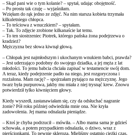
– Skąd pani wie o tym kolanie? – spytał, udając obojętność.
– Po prostu tak czuję – wyjaśniłam.
Wzięłam do rąk jedno ze zdjęć. Na nim starsza kobieta trzymała
kilkuletniego chłopca.
– To teściowa z wnuczkiem? – spytałam.
– Tak. To zdjęcie zrobione kilkanaście lat temu.
– To ten siostrzeniec Piotrek, którego pańska żona podejrzewa o
kradzież?
Mężczyzna bez słowa kiwnął głową.
– Chłopak jest najmłodszym i ukochanym wnukiem babci, prawda?
– Jest uderzająco podobny do swojego dziadka, a jej męża z lat
młodości. To jemu babcia chciała zapisać w testamencie swój dom.
A teraz, kiedy podejrzenie padło na niego, jest rozgoryczona i
rozżalona. Mam rację? – spojrzałam pytająco na mężczyznę. Jego
twarz była purpurowa, jakby mu miała z niej trysnąć krew. Znowu
potwierdził tylko kiwnięciem głowy.
Kiedy wyszedł, zastanawiałam się, czy da odsłuchać nagranie
żonie? Pół roku później odwiedziła mnie ona. Nie kryła
zadowolenia. Jej mama odnalazła pieniądze.
– Ktoś je chyba podrzucił – mówiła. – Albo mama sama je gdzieś
schowała, a potem przypadkiem odnalazła, o dziwo, wraz z
pierścionkami. To pewnie skleroza. Mieliśmy ostatnio ciężki czas.