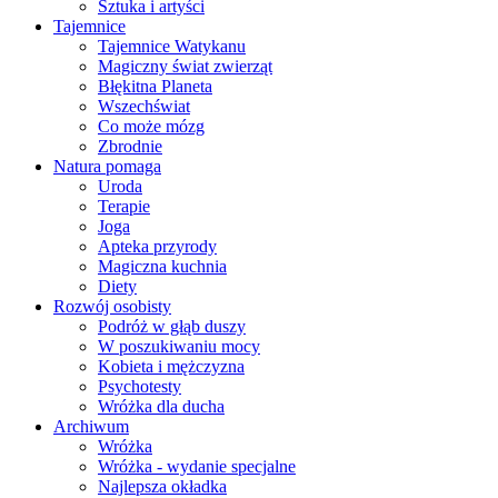
Sztuka i artyści
Tajemnice
Tajemnice Watykanu
Magiczny świat zwierząt
Błękitna Planeta
Wszechświat
Co może mózg
Zbrodnie
Natura pomaga
Uroda
Terapie
Joga
Apteka przyrody
Magiczna kuchnia
Diety
Rozwój osobisty
Podróż w głąb duszy
W poszukiwaniu mocy
Kobieta i mężczyzna
Psychotesty
Wróżka dla ducha
Archiwum
Wróżka
Wróżka - wydanie specjalne
Najlepsza okładka