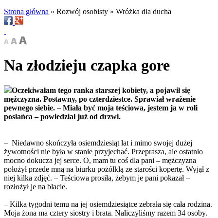
Strona główna
»
Rozwój osobisty
»
Wróżka dla ducha
Na złodzieju czapka gore
Oczekiwałam tego ranka starszej kobiety, a pojawił się
mężczyzna. Postawny, po czterdziestce. Sprawiał wrażenie
pewnego siebie. – Miała być moja teściowa, jestem ja w roli
posłańca – powiedział już od drzwi.
–
Niedawno skończyła osiemdziesiąt lat i mimo swojej dużej
żywotności nie była w stanie przyjechać. Przeprasza, ale ostatnio
mocno dokucza jej serce. O, mam tu coś dla pani – mężczyzna
położył przede mną na biurku pożółkłą ze starości kopertę. Wyjął z
niej kilka zdjęć. – Teściowa prosiła, żebym je pani pokazał –
rozłożył je na blacie.
– Kilka tygodni temu na jej osiemdziesiątce zebrała się cała rodzina.
Moja żona ma cztery siostry i brata. Naliczyliśmy razem 34 osoby.