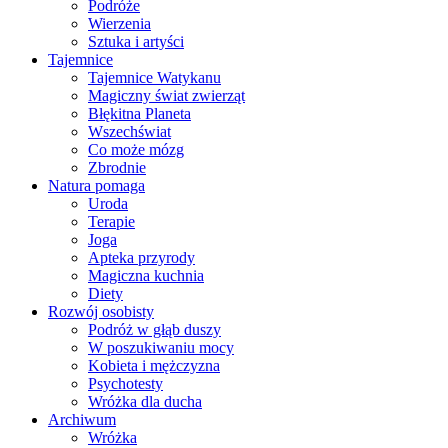
Podróże
Wierzenia
Sztuka i artyści
Tajemnice
Tajemnice Watykanu
Magiczny świat zwierząt
Błękitna Planeta
Wszechświat
Co może mózg
Zbrodnie
Natura pomaga
Uroda
Terapie
Joga
Apteka przyrody
Magiczna kuchnia
Diety
Rozwój osobisty
Podróż w głąb duszy
W poszukiwaniu mocy
Kobieta i mężczyzna
Psychotesty
Wróżka dla ducha
Archiwum
Wróżka