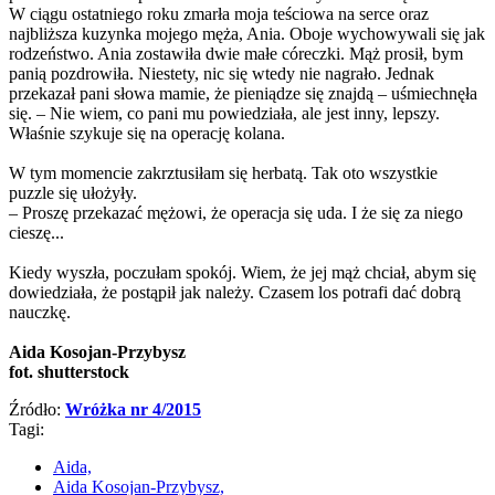
W ciągu ostatniego roku zmarła moja teściowa na serce oraz
najbliższa kuzynka mojego męża, Ania. Oboje wychowywali się jak
rodzeństwo. Ania zostawiła dwie małe córeczki. Mąż prosił, bym
panią pozdrowiła. Niestety, nic się wtedy nie nagrało. Jednak
przekazał pani słowa mamie, że pieniądze się znajdą – uśmiechnęła
się. – Nie wiem, co pani mu powiedziała, ale jest inny, lepszy.
Właśnie szykuje się na operację kolana.
W tym momencie zakrztusiłam się herbatą. Tak oto wszystkie
puzzle się ułożyły.
– Proszę przekazać mężowi, że operacja się uda. I że się za niego
cieszę...
Kiedy wyszła, poczułam spokój. Wiem, że jej mąż chciał, abym się
dowiedziała, że postąpił jak należy. Czasem los potrafi dać dobrą
nauczkę.
Aida Kosojan-Przybysz
fot. shutterstock
Źródło:
Wróżka nr 4/2015
Tagi:
Aida,
Aida Kosojan-Przybysz,