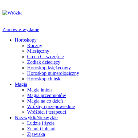
Zamów e-wydanie
Horoskopy
Roczny
Miesięczny
Co da Ci szczęście
Zodiak dziecięcy
Horoskop księżycowy
Horoskop numerologiczny
Horoskop chiński
Magia
Magia imion
Magia przedmiotów
Magia na co dzień
Wróżby i przepowiednie
Wróżbici i terapeuci
Niezwykli/Niezwykłe
Ludzie i życie
Znani i lubiani
Zjawiska