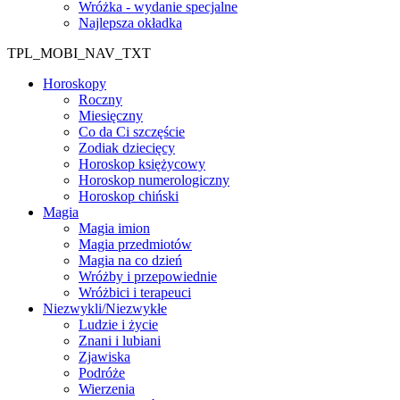
Wróżka - wydanie specjalne
Najlepsza okładka
TPL_MOBI_NAV_TXT
Horoskopy
Roczny
Miesięczny
Co da Ci szczęście
Zodiak dziecięcy
Horoskop księżycowy
Horoskop numerologiczny
Horoskop chiński
Magia
Magia imion
Magia przedmiotów
Magia na co dzień
Wróżby i przepowiednie
Wróżbici i terapeuci
Niezwykli/Niezwykłe
Ludzie i życie
Znani i lubiani
Zjawiska
Podróże
Wierzenia