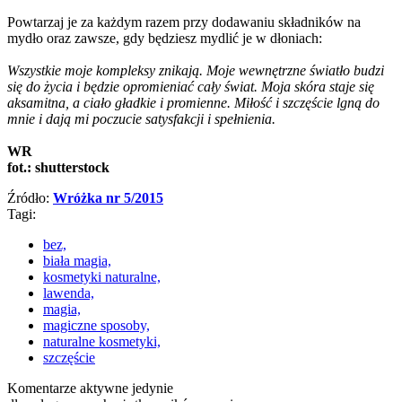
Powtarzaj je za każdym razem przy dodawaniu składników na
mydło oraz zawsze, gdy będziesz mydlić je w dłoniach:
Wszystkie moje kompleksy znikają. Moje wewnętrzne światło budzi
się do życia i będzie opromieniać cały świat. Moja skóra staje się
aksamitna, a ciało gładkie i promienne. Miłość i szczęście lgną do
mnie i dają mi poczucie satysfakcji i spełnienia.
WR
fot.: shutterstock
Źródło:
Wróżka nr 5/2015
Tagi:
bez,
biała magia,
kosmetyki naturalne,
lawenda,
magia,
magiczne sposoby,
naturalne kosmetyki,
szczęście
Komentarze aktywne jedynie