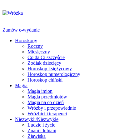
Zamów e-wydanie
Horoskopy
Roczny
Miesięczny
Co da Ci szczęście
Zodiak dziecięcy
Horoskop księżycowy
Horoskop numerologiczny
Horoskop chiński
Magia
Magia imion
Magia przedmiotów
Magia na co dzień
Wróżby i przepowiednie
Wróżbici i terapeuci
Niezwykli/Niezwykłe
Ludzie i życie
Znani i lubiani
Zjawiska