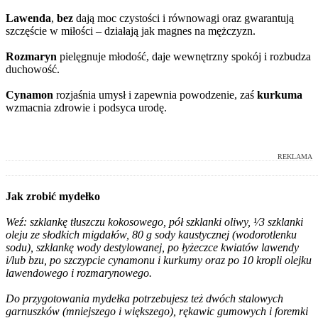
Lawenda
,
bez
dają moc czystości i równowagi oraz gwarantują
szczęście w miłości – działają jak magnes na mężczyzn.
Rozmaryn
pielęgnuje młodość, daje wewnętrzny spokój i rozbudza
duchowość.
Cynamon
rozjaśnia umysł i zapewnia powodzenie, zaś
kurkuma
wzmacnia zdrowie i podsyca urodę.
REKLAMA
Jak zrobić mydełko
Weź: szklankę tłuszczu kokosowego, pół szklanki oliwy, ¹∕3 szklanki
oleju ze słodkich migdałów, 80 g sody kaustycznej (wodorotlenku
sodu), szklankę wody destylowanej, po łyżeczce kwiatów lawendy
i/lub bzu, po szczypcie cynamonu i kurkumy oraz po 10 kropli olejku
lawendowego i rozmarynowego.
Do przygotowania mydełka potrzebujesz też dwóch stalowych
garnuszków (mniejszego i większego), rękawic gumowych i foremki