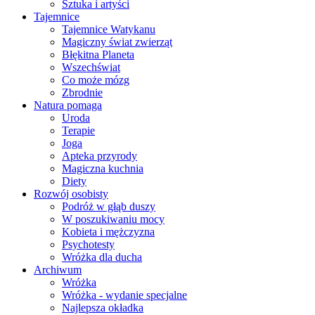
Sztuka i artyści
Tajemnice
Tajemnice Watykanu
Magiczny świat zwierząt
Błękitna Planeta
Wszechświat
Co może mózg
Zbrodnie
Natura pomaga
Uroda
Terapie
Joga
Apteka przyrody
Magiczna kuchnia
Diety
Rozwój osobisty
Podróż w głąb duszy
W poszukiwaniu mocy
Kobieta i mężczyzna
Psychotesty
Wróżka dla ducha
Archiwum
Wróżka
Wróżka - wydanie specjalne
Najlepsza okładka