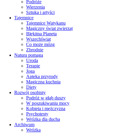
Podróże
Wierzenia
Sztuka i artyści
Tajemnice
Tajemnice Watykanu
Magiczny świat zwierząt
Błękitna Planeta
Wszechświat
Co może mózg
Zbrodnie
Natura pomaga
Uroda
Terapie
Joga
Apteka przyrody
Magiczna kuchnia
Diety
Rozwój osobisty
Podróż w głąb duszy
W poszukiwaniu mocy
Kobieta i mężczyzna
Psychotesty
Wróżka dla ducha
Archiwum
Wróżka