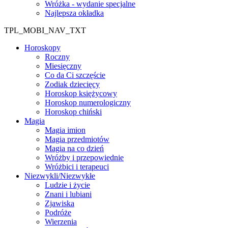
Wróżka - wydanie specjalne
Najlepsza okładka
TPL_MOBI_NAV_TXT
Horoskopy
Roczny
Miesięczny
Co da Ci szczęście
Zodiak dziecięcy
Horoskop księżycowy
Horoskop numerologiczny
Horoskop chiński
Magia
Magia imion
Magia przedmiotów
Magia na co dzień
Wróżby i przepowiednie
Wróżbici i terapeuci
Niezwykli/Niezwykłe
Ludzie i życie
Znani i lubiani
Zjawiska
Podróże
Wierzenia