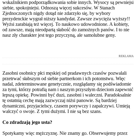
wskaźnikiem podporządkowania sobie innych. Wysocy są pewniejsi
siebie, spokojniejsi. Odnoszą więcej sukcesów. W Stanach
Zjednoczonych nigdy dotąd nie zdarzyło się, by wybory
prezydenckie wygrał niższy kandydat. Zawsze zwycięża wyższy!!
Wyżsi zarabiają też więcej. To naukowo udowodnione. A kobiety,
od zawsze, mają nieodpartą słabość do zamożnych panów. I to nie
nasz zły charakter jest tego przyczyną, ale samolubne geny.
REKLAMA
Zasobni osobnicy płci męskiej od pradawnych czasów pozwalali
przetrwać słabszym od siebie partnerkom i ich potomstwu. Więc
nadal, zdeterminowane genetycznie, rozglądamy się podświadomie
za tymi, którzy potrafią nam i naszym przyszłym dzieciom zapewnić
lepszą opiekę. Powinni być duzi, zasobni i waleczni. Paradoksalnie
tę ostatnią cechę mają zazwyczaj niżsi panowie. Są bardziej
dynamiczni, przyjacielscy, czasem porywczy i zapalczywi. Umieją
walczyć o swoje. Z tymi dużymi. I nie są bez szans.
Co zdradzają jego usta?
Spotykamy więc mężczyznę. Nie znamy go. Obserwujemy przez