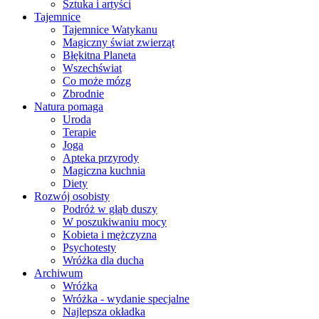
Sztuka i artyści
Tajemnice
Tajemnice Watykanu
Magiczny świat zwierząt
Błękitna Planeta
Wszechświat
Co może mózg
Zbrodnie
Natura pomaga
Uroda
Terapie
Joga
Apteka przyrody
Magiczna kuchnia
Diety
Rozwój osobisty
Podróż w głąb duszy
W poszukiwaniu mocy
Kobieta i mężczyzna
Psychotesty
Wróżka dla ducha
Archiwum
Wróżka
Wróżka - wydanie specjalne
Najlepsza okładka