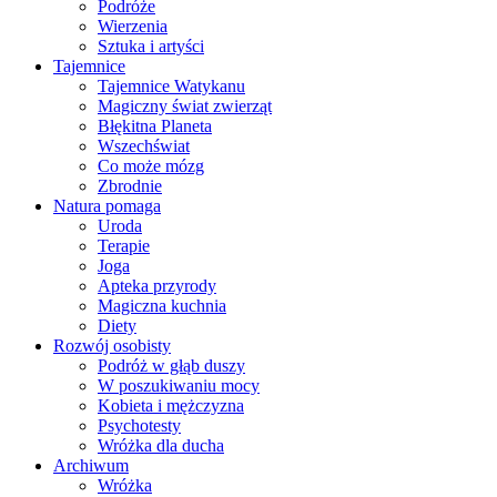
Podróże
Wierzenia
Sztuka i artyści
Tajemnice
Tajemnice Watykanu
Magiczny świat zwierząt
Błękitna Planeta
Wszechświat
Co może mózg
Zbrodnie
Natura pomaga
Uroda
Terapie
Joga
Apteka przyrody
Magiczna kuchnia
Diety
Rozwój osobisty
Podróż w głąb duszy
W poszukiwaniu mocy
Kobieta i mężczyzna
Psychotesty
Wróżka dla ducha
Archiwum
Wróżka