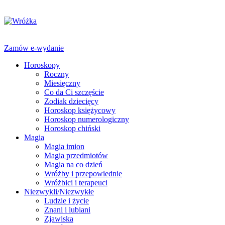
Zamów e-wydanie
Horoskopy
Roczny
Miesięczny
Co da Ci szczęście
Zodiak dziecięcy
Horoskop księżycowy
Horoskop numerologiczny
Horoskop chiński
Magia
Magia imion
Magia przedmiotów
Magia na co dzień
Wróżby i przepowiednie
Wróżbici i terapeuci
Niezwykli/Niezwykłe
Ludzie i życie
Znani i lubiani
Zjawiska