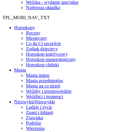
Wróżka - wydanie specjalne
Najlepsza okładka
TPL_MOBI_NAV_TXT
Horoskopy
Roczny
Miesięczny
Co da Ci szczęście
Zodiak dziecięcy
Horoskop księżycowy
Horoskop numerologiczny
Horoskop chiński
Magia
Magia imion
Magia przedmiotów
Magia na co dzień
Wróżby i przepowiednie
Wróżbici i terapeuci
Niezwykli/Niezwykłe
Ludzie i życie
Znani i lubiani
Zjawiska
Podróże
Wierzenia