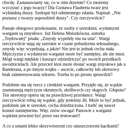
chwilę. Zastanawiamy się, co w nim drzemie? Co możemy
wyczytać z jego twarzy? Dla Gustawa Flauberta twarz jest
wykładnią duszy. Szekspir był odmiennego zdania. Napisał: ,,Nie
poznasz z twarzy usposobień duszy". Czy rzeczywiście?
Panuje obiegowe przekonanie, że osoby z szerokimi, wydatnymi
wargami są zmysłowe. Już Helena Mniszkówna, autorka
,,Trędowatej" pisała: „Zmysły wypełzły mu na usta". Wargi
rzeczywiście stają się szerokie w czasie pobudzenia seksualnego,
zmysły więc wypełzają, a jakże! Nie jest to jednak cecha stała.
Mężczyzna z wydatnymi wargami może być namiętny, ale nie musi.
Mógł wargi miękkie i kuszące odziedziczyć po swoich przodkach
uwodzicielach. Ale przecież ktoś może dostać wargi zmysłowe jak u
Banderasa, a po innym wujku – ascecie, całkowity lub okresowy
brak zainteresowania seksem. Trzeba to po prostu sprawdzić!
Podobnie ma się rzecz z cienkimi wargami. Przyjęło się, że wąskie
znamionują mężczyzn okrutnych, złośliwych czy skąpych. Głupota?
Ten stereotyp opiera się na prawdziwej przesłance. Wargi
rzeczywiście robią się wąskie, gdy jesteśmy źli. Może to być jednak,
podobnie jak te szerokie, cecha dziedziczona. I trafić się nawet
komuś namiętnemu. Więc znów uwaga! Panowie z wargami
wąskimi powinni być przez nas testowani!!
A co z ustami lekko skrzywionymi czy opuszczonymi kącikami?