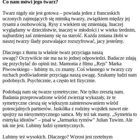
Co nam mówi jego twarz?
Twarz nigdy nie jest gotowa – powiada jeden z francuskich
uczonych zajmujących się mimiką twarzy, związkiem między jej
rysami a osobowością. Rysy z wiekiem się zmieniają. Inaczej
wyglądamy w dzieciństwie, inaczej w młodości i w wieku średnim,
najbardziej zaś zmieniamy się na starość. Każda zmiana żłobi w
naszej twarzy ślady pozwalające rozszyfrować, jacy jesteśmy.
Dlaczego z tłumu ta właśnie twarz przyciąga naszą
uwagę? Oczywiście nie ma na to jednej odpowiedzi. Badacze zdają
się przychylać do opinii inż. Mamonia z filmu ,,Rejs" Marka
Piwowskiego – lubimy to, co znamy. Coś własnego w twarzy czy
ruchach podświadomie przyciąga naszą uwagę. Szukamy ludzi nam
podobnych. Psychicznie, a często też fizycznie.
Podobają nam się twarze symetryczne. Nie tylko zresztą nam.
Badania przeprowadzone wśród zwierząt wykazały, że te
symetryczne cieszą się większym zainteresowaniem wśród
potencjalnych partnerów. Jaskółka z rodziny wojsiłek nawet nie
spojrzy na niesymetrycznego samca. My też tak mamy. „Symetria to
estetyka idiotów" – pisał w „Jarmarku rymów" Julian Tuwim. Ale
tak nie jest. Lubimy ludzi symetrycznych.
Lubimy też wysokich. Dlaczego? Wzrost jest rzetelnym