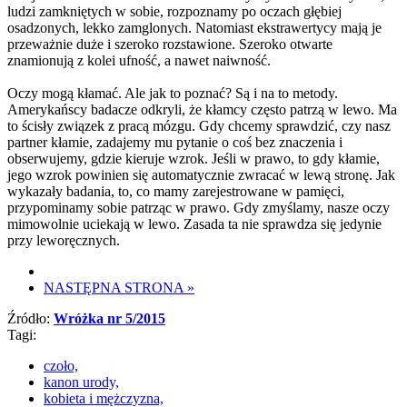
ludzi zamkniętych w sobie, rozpoznamy po oczach głębiej
osadzonych, lekko zamglonych. Natomiast ekstrawertycy mają je
przeważnie duże i szeroko rozstawione. Szeroko otwarte
znamionują z kolei ufność, a nawet naiwność.
Oczy mogą kłamać. Ale jak to poznać? Są i na to metody.
Amerykańscy badacze odkryli, że kłamcy często patrzą w lewo. Ma
to ścisły związek z pracą mózgu. Gdy chcemy sprawdzić, czy nasz
partner kłamie, zadajemy mu pytanie o coś bez znaczenia i
obserwujemy, gdzie kieruje wzrok. Jeśli w prawo, to gdy kłamie,
jego wzrok powinien się automatycznie zwracać w lewą stronę. Jak
wykazały badania, to, co mamy zarejestrowane w pamięci,
przypominamy sobie patrząc w prawo. Gdy zmyślamy, nasze oczy
mimowolnie uciekają w lewo. Zasada ta nie sprawdza się jedynie
przy leworęcznych.
NASTĘPNA STRONA
»
Źródło:
Wróżka nr 5/2015
Tagi:
czoło,
kanon urody,
kobieta i mężczyzna,