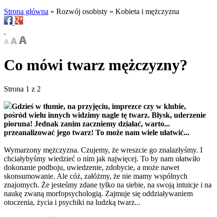
Strona główna
»
Rozwój osobisty
»
Kobieta i mężczyzna
Co mówi twarz mężczyzny?
Strona 1 z 2
Gdzieś w tłumie, na przyjęciu, imprezce czy w klubie,
pośród wielu innych widzimy nagle tę twarz. Błysk, uderzenie
pioruna! Jednak z
anim zaczniemy działać, warto...
przeanalizować jego twarz!
To może nam wiele ułatwić...
Wymarzony mężczyzna. Czujemy, że wreszcie go znalazłyśmy. I
chciałybyśmy wiedzieć o nim jak najwięcej. To by nam ułatwiło
dokonanie podboju, uwiedzenie, zdobycie, a może nawet
skonsumowanie. Ale cóż, załóżmy, że nie mamy wspólnych
znajomych. Że jesteśmy zdane tylko na siebie, na swoją intuicje i na
naukę zwaną morfopsychologią. Zajmuje się oddziaływaniem
otoczenia, życia i psychiki na ludzką twarz...