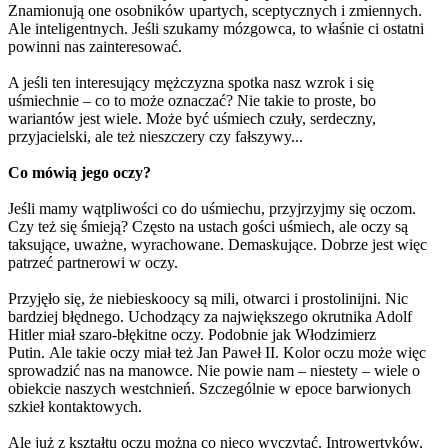
Znamionują one osobników upartych, sceptycznych i zmiennych.
Ale inteligentnych. Jeśli szukamy mózgowca, to właśnie ci ostatni
powinni nas zainteresować.
A jeśli ten interesujący mężczyzna spotka nasz wzrok i się
uśmiechnie – co to może oznaczać? Nie takie to proste, bo
wariantów jest wiele. Może być uśmiech czuły, serdeczny,
przyjacielski, ale też nieszczery czy fałszywy...
Co mówią jego oczy?
Jeśli mamy wątpliwości co do uśmiechu, przyjrzyjmy się oczom.
Czy też się śmieją? Często na ustach gości uśmiech, ale oczy są
taksujące, uważne, wyrachowane. Demaskujące. Dobrze jest więc
patrzeć partnerowi w oczy.
Przyjęło się, że niebieskoocy są mili, otwarci i prostolinijni. Nic
bardziej błędnego. Uchodzący za największego okrutnika Adolf
Hitler miał szaro-błękitne oczy. Podobnie jak Włodzimierz
Putin. Ale takie oczy miał też Jan Paweł II. Kolor oczu może więc
sprowadzić nas na manowce. Nie powie nam – niestety – wiele o
obiekcie naszych westchnień. Szczególnie w epoce barwionych
szkieł kontaktowych.
Ale już z kształtu oczu można co nieco wyczytać. Introwertyków,