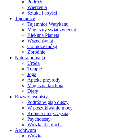
Podróże
Wierzenia
Sztuka i artyści
Tajemnice
Tajemnice Watykanu
Magiczny świat zwierząt
Błękitna Planeta
Wszechświat
Co może mózg
Zbrodnie
Natura pomaga
Uroda
Terapie
Joga
Apteka przyrody
Magiczna kuchnia
Diety
Rozwój osobisty
Podróż w głąb duszy
W poszukiwaniu mocy
Kobieta i mężczyzna
Psychotesty
Wróżka dla ducha
Archiwum
Wróżka