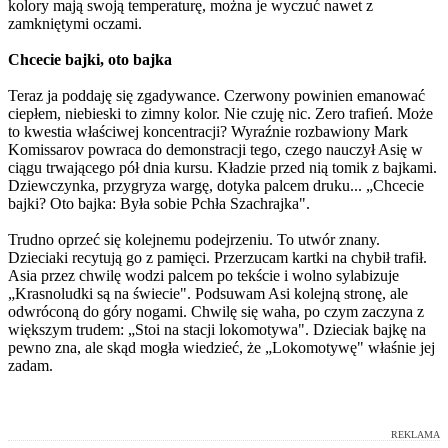
kolory mają swoją temperaturę, można je wyczuć nawet z
zamkniętymi oczami.
Chcecie bajki, oto bajka
Teraz ja poddaję się zgadywance. Czerwony powinien emanować
ciepłem, niebieski to zimny kolor. Nie czuję nic. Zero trafień. Może
to kwestia właściwej koncentracji? Wyraźnie rozbawiony Mark
Komissarov powraca do demonstracji tego, czego nauczył Asię w
ciągu trwającego pół dnia kursu. Kładzie przed nią tomik z bajkami.
Dziewczynka, przygryza wargę, dotyka palcem druku... „Chcecie
bajki? Oto bajka: Była sobie Pchła Szachrajka".
Trudno oprzeć się kolejnemu podejrzeniu. To utwór znany.
Dzieciaki recytują go z pamięci. Przerzucam kartki na chybił trafił.
Asia przez chwilę wodzi palcem po tekście i wolno sylabizuje
„Krasnoludki są na świecie". Podsuwam Asi kolejną stronę, ale
odwróconą do góry nogami. Chwilę się waha, po czym zaczyna z
większym trudem: „Stoi na stacji lokomotywa". Dzieciak bajkę na
pewno zna, ale skąd mogła wiedzieć, że „Lokomotywę" właśnie jej
zadam.
REKLAMA