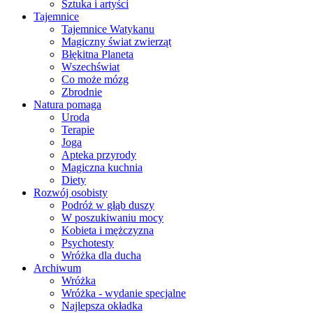
Sztuka i artyści
Tajemnice
Tajemnice Watykanu
Magiczny świat zwierząt
Błękitna Planeta
Wszechświat
Co może mózg
Zbrodnie
Natura pomaga
Uroda
Terapie
Joga
Apteka przyrody
Magiczna kuchnia
Diety
Rozwój osobisty
Podróż w głąb duszy
W poszukiwaniu mocy
Kobieta i mężczyzna
Psychotesty
Wróżka dla ducha
Archiwum
Wróżka
Wróżka - wydanie specjalne
Najlepsza okładka