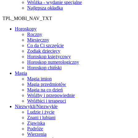
Wróżka - wydanie specjalne
Najlepsza okładka
TPL_MOBI_NAV_TXT
Horoskopy
Roczny
Miesięczny
Co da Ci szczęście
Zodiak dziecięcy
Horoskop księżycowy
Horoskop numerologiczny
Horoskop chiński
Magia
Magia imion
Magia przedmiotów
Magia na co dzień
Wróżby i przepowiednie
Wróżbici i terapeuci
Niezwykli/Niezwykłe
Ludzie i życie
Znani i lubiani
Zjawiska
Podróże
Wierzenia