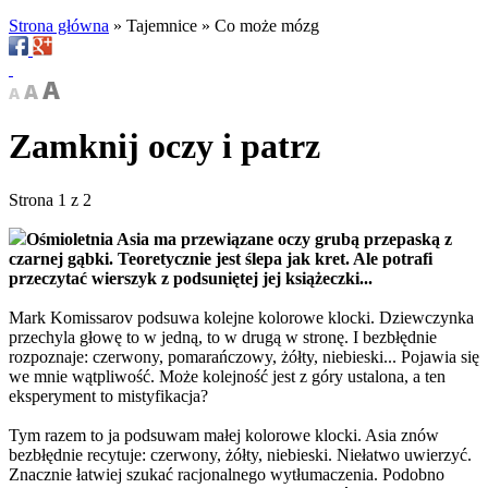
Strona główna
»
Tajemnice
»
Co może mózg
Zamknij oczy i patrz
Strona 1 z 2
Ośmioletnia Asia ma przewiązane oczy grubą przepaską z
czarnej gąbki. Teoretycznie jest ślepa jak kret. Ale potrafi
przeczytać wierszyk z podsuniętej jej książeczki...
Mark Komissarov podsuwa kolejne kolorowe klocki. Dziewczynka
przechyla głowę to w jedną, to w drugą w stronę. I bezbłędnie
rozpoznaje: czerwony, pomarańczowy, żółty, niebieski... Pojawia się
we mnie wątpliwość. Może kolejność jest z góry ustalona, a ten
eksperyment to mistyfikacja?
Tym razem to ja podsuwam małej kolorowe klocki. Asia znów
bezbłędnie recytuje: czerwony, żółty, niebieski. Niełatwo uwierzyć.
Znacznie łatwiej szukać racjonalnego wytłumaczenia. Podobno