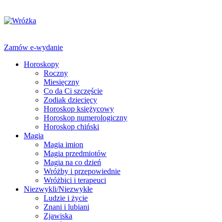
Zamów e-wydanie
Horoskopy
Roczny
Miesięczny
Co da Ci szczęście
Zodiak dziecięcy
Horoskop księżycowy
Horoskop numerologiczny
Horoskop chiński
Magia
Magia imion
Magia przedmiotów
Magia na co dzień
Wróżby i przepowiednie
Wróżbici i terapeuci
Niezwykli/Niezwykłe
Ludzie i życie
Znani i lubiani
Zjawiska