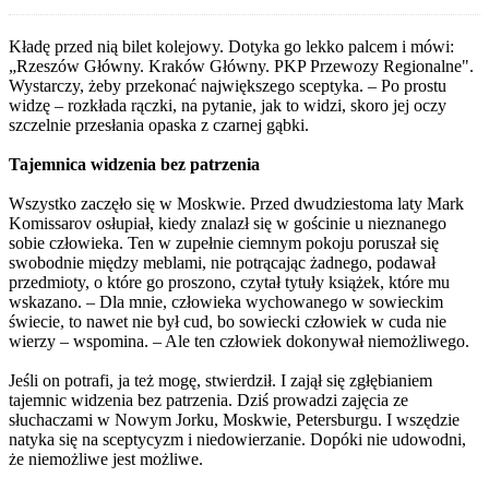
Kładę przed nią bilet kolejowy. Dotyka go lekko palcem i mówi:
„Rzeszów Główny. Kraków Główny. PKP Przewozy Regionalne".
Wystarczy, żeby przekonać największego sceptyka. – Po prostu
widzę – rozkłada rączki, na pytanie, jak to widzi, skoro jej oczy
szczelnie przesłania opaska z czarnej gąbki.
Tajemnica widzenia bez patrzenia
Wszystko zaczęło się w Moskwie. Przed dwudziestoma laty Mark
Komissarov osłupiał, kiedy znalazł się w gościnie u nieznanego
sobie człowieka. Ten w zupełnie ciemnym pokoju poruszał się
swobodnie między meblami, nie potrącając żadnego, podawał
przedmioty, o które go proszono, czytał tytuły książek, które mu
wskazano. – Dla mnie, człowieka wychowanego w sowieckim
świecie, to nawet nie był cud, bo sowiecki człowiek w cuda nie
wierzy – wspomina. – Ale ten człowiek dokonywał niemożliwego.
Jeśli on potrafi, ja też mogę, stwierdził. I zajął się zgłębianiem
tajemnic widzenia bez patrzenia. Dziś prowadzi zajęcia ze
słuchaczami w Nowym Jorku, Moskwie, Petersburgu. I wszędzie
natyka się na sceptycyzm i niedowierzanie. Dopóki nie udowodni,
że niemożliwe jest możliwe.